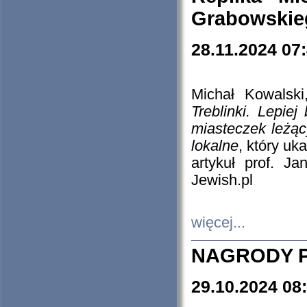
Grabowskieg
28.11.2024 07
Michał Kowalski
Treblinki. Lepie
miasteczek leżąc
lokalne
, który uk
artykuł prof. J
Jewish.pl
więcej...
NAGRODY P
29.10.2024 08