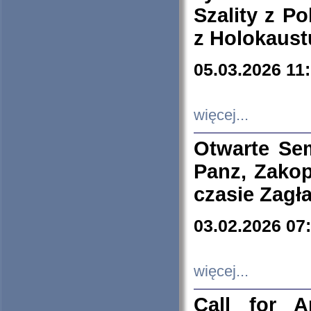
Szality z Po
z Holokaust
05.03.2026 11
więcej...
Otwarte Se
Panz, Zakop
czasie Zagł
03.02.2026 07
więcej...
Call for A