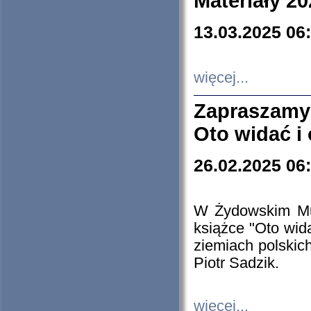
Materiały 20
13.03.2025 06
więcej...
Zapraszamy
Oto widać i
26.02.2025 06
W Żydowskim Muz
książce "Oto wid
ziemiach polski
Piotr Sadzik.
więcej...