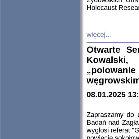
Żydowskich Uniw
Holocaust Resear
więcej...
Otwarte Se
Kowalski, 
„polowanie
węgrowskim.
08.01.2025 13
Zapraszamy do 
Badań nad Zagła
wygłosi referat "
powiecie sokołow