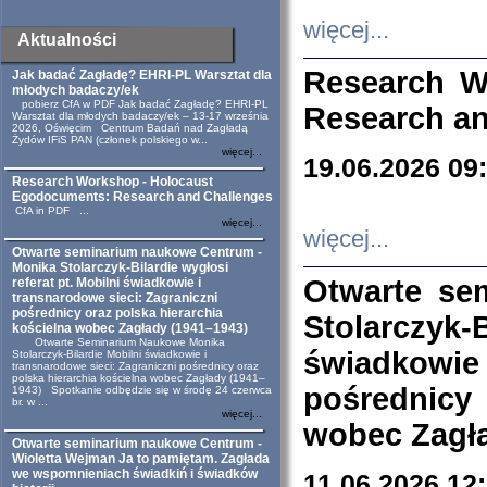
więcej...
Aktualności
Research W
Jak badać Zagładę? EHRI-PL Warsztat dla
młodych badaczy/ek
pobierz CfA w PDF Jak badać Zagładę? EHRI-PL
Research an
Warsztat dla młodych badaczy/ek – 13-17 września
2026, Oświęcim Centrum Badań nad Zagładą
Żydów IFiS PAN (członek polskiego w...
więcej...
19.06.2026 09
Research Workshop - Holocaust
Egodocuments: Research and Challenges
CfA in PDF ...
więcej...
więcej...
Otwarte seminarium naukowe Centrum -
Monika Stolarczyk-Bilardie wygłosi
Otwarte se
referat pt. Mobilni świadkowie i
transnarodowe sieci: Zagraniczni
pośrednicy oraz polska hierarchia
Stolarczyk-
kościelna wobec Zagłady (1941–1943)
Otwarte Seminarium Naukowe Monika
świadkowie
Stolarczyk-Bilardie Mobilni świadkowie i
transnarodowe sieci: Zagraniczni pośrednicy oraz
polska hierarchia kościelna wobec Zagłady (1941–
pośrednicy
1943) Spotkanie odbędzie się w środę 24 czerwca
br. w ...
więcej...
wobec Zagła
Otwarte seminarium naukowe Centrum -
Wioletta Wejman Ja to pamiętam. Zagłada
we wspomnieniach świadkiń i świadków
11.06.2026 12