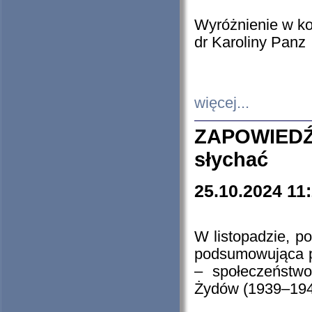
Wyróżnienie w k
dr Karoliny Panz
więcej...
ZAPOWIEDŹ
słychać
25.10.2024 11
W listopadzie, p
podsumowująca p
– społeczeństw
Żydów (1939–194