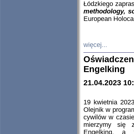
Łódzkiego zapras
methodology, so
European Holocau
więcej...
Oświadczen
Engelking
21.04.2023 10
19 kwietnia 2023
Olejnik w progra
cywilów w czasie
mierzymy się z
Engelking, a 