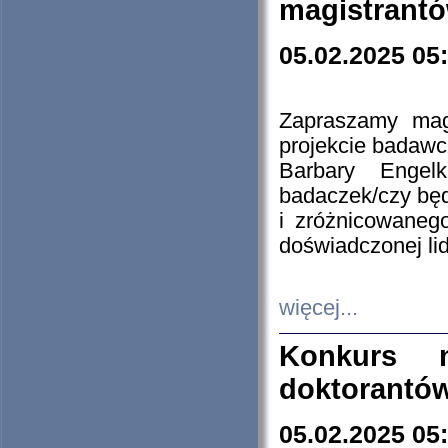
magistrantó
05.02.2025 05
Zapraszamy mag
projekcie badaw
Barbary Engel
badaczek/czy będ
i zróżnicowaneg
doświadczonej lid
więcej...
Konkurs n
doktorantó
05.02.2025 05