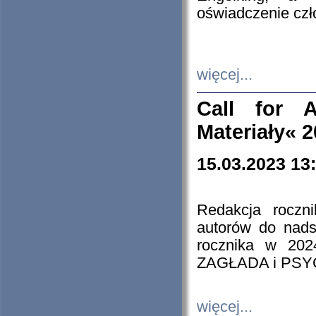
oświadczenie cz
więcej...
Call for A
Materiały« 
15.03.2023 13
Redakcja roczn
autorów do nads
rocznika w 202
ZAGŁADA i PS
więcej...