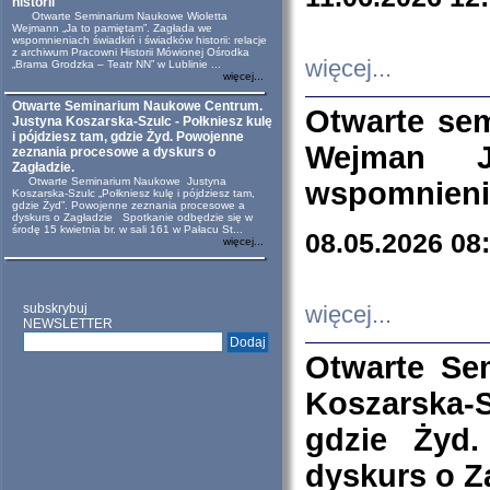
historii
Otwarte Seminarium Naukowe Wioletta
Wejmann „Ja to pamiętam”. Zagłada we
wspomnieniach świadkiń i świadków historii: relacje
z archiwum Pracowni Historii Mówionej Ośrodka
więcej...
„Brama Grodzka – Teatr NN” w Lublinie ...
więcej...
Otwarte Seminarium Naukowe Centrum.
Otwarte se
Justyna Koszarska-Szulc - Połkniesz kulę
i pójdziesz tam, gdzie Żyd. Powojenne
Wejman 
zeznania procesowe a dyskurs o
Zagładzie.
Otwarte Seminarium Naukowe Justyna
wspomnienia
Koszarska-Szulc „Połkniesz kulę i pójdziesz tam,
gdzie Żyd”. Powojenne zeznania procesowe a
dyskurs o Zagładzie Spotkanie odbędzie się w
środę 15 kwietnia br. w sali 161 w Pałacu St...
08.05.2026 08
więcej...
subskrybuj
więcej...
NEWSLETTER
Otwarte Se
Koszarska-S
gdzie Żyd
dyskurs o Z