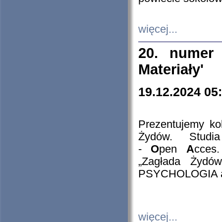
więcej...
20. numer 
Materiały'
19.12.2024 05
Prezentujemy kol
Żydów. Stud
-
O
pen
A
cces
„Zagłada Żydów
PSYCHOLOGIA 
więcej...