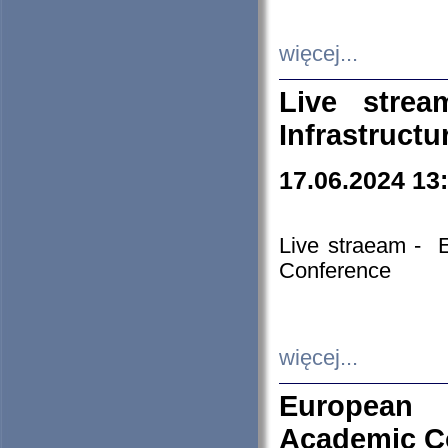
więcej...
Live stre
Infrastruct
17.06.2024 13
Live straeam - 
Conference
więcej...
European H
Academic C