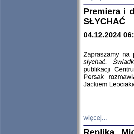
Premiera i
SŁYCHAĆ
04.12.2024 06
Zapraszamy na p
słychać. Świad
publikacji Cen
Persak rozmawi
Jackiem Leociaki
więcej...
Replika Mi