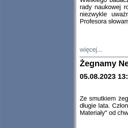
Wielkiego badacz
rady naukowej ro
niezwykle uważn
Profesora słowam
więcej...
Żegnamy Ne
05.08.2023 13
Ze smutkiem żeg
długie lata. Czł
Materiały" od chw