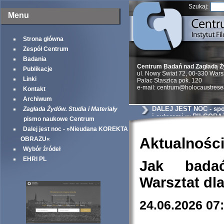
Szukaj:
Menu
Strona główna
Zespół Centrum
Badania
Centrum Badań nad Zagładą 
Publikacje
ul. Nowy Świat 72, 00-330 War
Linki
Palac Staszica pok. 120
e-mail: centrum@holocaustrese
Kontakt
Archiwum
DALEJ JEST NOC - spot
Zagłada Żydów. Studia i Materiały
i autorami w BIŁGORA
pismo naukowe Centrum
Dalej jest noc - »Nieudana KOREKTA
Aktualnośc
OBRAZU«
Wybór źródeł
EHRI PL
Jak bada
Warsztat dl
24.06.2026 07