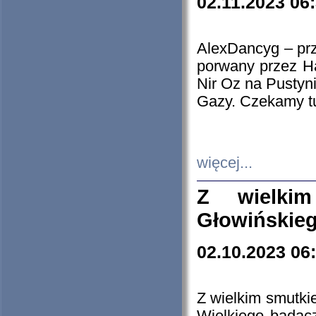
02.11.2023 06
AlexDancyg – przy
porwany przez H
Nir Oz na Pustyn
Gazy. Czekamy tu
więcej...
Z wielki
Głowińskie
02.10.2023 06
Z wielkim smutki