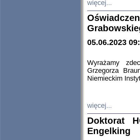
więcej...
Oświadczen
Grabowskie
05.06.2023 09
Wyrażamy zdecy
Grzegorza Brau
Niemieckim Insty
więcej...
Doktorat H
Engelking