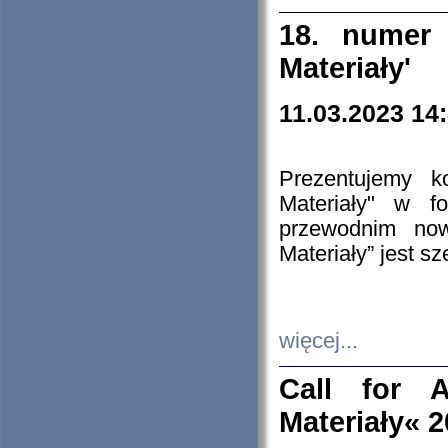
18. numer 
Materiały'
11.03.2023 14
Prezentujemy k
Materiały" w 
przewodnim now
Materiały” jest s
więcej...
Call for A
Materiały« 