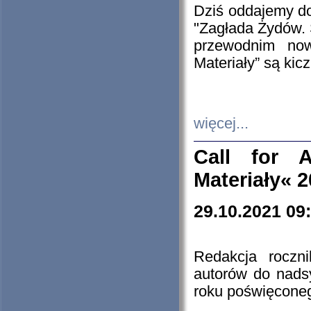
Dziś oddajemy 
"Zagłada Żydów. 
przewodnim now
Materiały” są kic
więcej...
Call for A
Materiały« 
29.10.2021 09
Redakcja roczn
autorów do nads
roku poświęcone