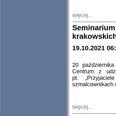
więcej...
Seminarium
krakowskich
19.10.2021 06
20 październik
Centrum z udzia
pt. „Przyjacie
szmalcownikach
więcej...