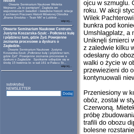
historii
ojcu w szmuglu. C
Otwarte Seminarium Naukowe Wioletta
Wejmann „Ja to pamiętam”. Zagłada we
roku. W akcji sty
wspomnieniach świadkiń i świadków historii: relacje
z archiwum Pracowni Historii Mówionej Ośrodka
Wilek Pachterowie
„Brama Grodzka – Teatr NN” w Lublinie ...
więcej...
bunkra pod konie
Otwarte Seminarium Naukowe Centrum.
Umshlagplatz, a n
Justyna Koszarska-Szulc - Połkniesz kulę
i pójdziesz tam, gdzie Żyd. Powojenne
Uniknęli śmierci 
zeznania procesowe a dyskurs o
Zagładzie.
z zaledwie kilku w
Otwarte Seminarium Naukowe Justyna
Koszarska-Szulc „Połkniesz kulę i pójdziesz tam,
odesłany do oboz
gdzie Żyd”. Powojenne zeznania procesowe a
dyskurs o Zagładzie Spotkanie odbędzie się w
walki o życie w o
środę 15 kwietnia br. w sali 161 w Pałacu St...
więcej...
przewiezieni do
kontynuowali nie
subskrybuj
NEWSLETTER
Przeniesiony w k
obóz, został w s
Czerwoną. Mietek
próbę zbudowania
trafili do obozu 
bolesne rozstanie