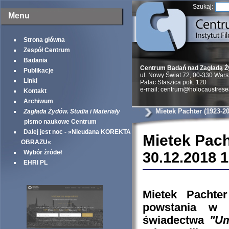
Szukaj:
Menu
Strona główna
Zespół Centrum
Badania
Centrum Badań nad Zagładą 
Publikacje
ul. Nowy Świat 72, 00-330 War
Linki
Palac Staszica pok. 120
e-mail: centrum@holocaustrese
Kontakt
Archiwum
Mietek Pachter (1923-2
Zagłada Żydów. Studia i Materiały
pismo naukowe Centrum
Dalej jest noc - »Nieudana KOREKTA
Mietek Pach
OBRAZU«
Wybór źródeł
30.12.2018 
EHRI PL
Mietek Pachter
powstania w 
świadectwa
"Umi