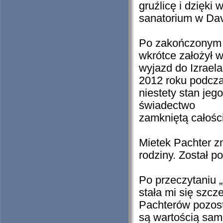
gruźlicę i dzięki 
sanatorium w Dav
Po zakończonym le
wkrótce założył w
wyjazd do Izraela
2012 roku podcza
niestety stan jeg
świadectwo
zamkniętą całośc
Mietek Pachter z
rodziny. Został p
Po przeczytaniu „
stała mi się szcz
Pachterów pozost
są wartością samą