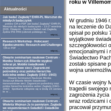
roku w Villemom
Aktualności
Jak badać Zagładę? EHRI-PL Warsztat dla
W grudniu 1946 r. 
młodych badaczy/ek
pobierz CfA w PDF Jak badać Zagładę? EHRI-PL
na leczenie do D
Warsztat dla młodych badaczy/ek – 13-17 września
2026, Oświęcim Centrum Badań nad Zagładą
spisał po polsku
Żydów IFiS PAN (członek polskiego w...
więcej...
wyjątkowe świade
Research Workshop - Holocaust
szczegółowości op
Egodocuments: Research and Challenges
CfA in PDF ...
emocjonalnymi i r
więcej...
Świadectwo Pacht
Otwarte seminarium naukowe Centrum -
Monika Stolarczyk-Bilardie wygłosi
zostało spisane 
referat pt. Mobilni świadkowie i
transnarodowe sieci: Zagraniczni
wojna uniemożliw
pośrednicy oraz polska hierarchia
kościelna wobec Zagłady (1941–1943)
Otwarte Seminarium Naukowe Monika
Stolarczyk-Bilardie Mobilni świadkowie i
W czasie wojny M
transnarodowe sieci: Zagraniczni pośrednicy oraz
polska hierarchia kościelna wobec Zagłady (1941–
tragedii swojego 
1943) Spotkanie odbędzie się w środę 24 czerwca
br. w ...
zagrożenia życia 
więcej...
wraz rodzicami i 
Otwarte seminarium naukowe Centrum -
Wioletta Wejman Ja to pamiętam. Zagłada
pracował przymu
we wspomnieniach świadkiń i świadków