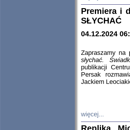
Premiera i
SŁYCHAĆ
04.12.2024 06
Zapraszamy na p
słychać. Świad
publikacji Cen
Persak rozmawi
Jackiem Leociaki
więcej...
Replika Mi