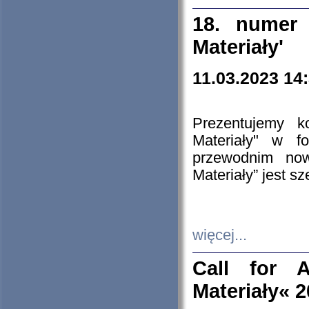
18. numer 
Materiały'
11.03.2023 14
Prezentujemy k
Materiały" w 
przewodnim now
Materiały” jest s
więcej...
Call for A
Materiały« 