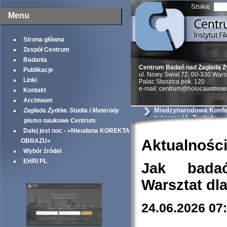
Szukaj:
Menu
Strona główna
Zespół Centrum
Badania
Centrum Badań nad Zagładą 
Publikacje
ul. Nowy Świat 72, 00-330 War
Linki
Palac Staszica pok. 120
e-mail: centrum@holocaustrese
Kontakt
Archiwum
Miedzynarodowa Konfer
Zagłada Żydów. Studia i Materiały
tożsamość, Zagłada
pismo naukowe Centrum
Dalej jest noc - »Nieudana KOREKTA
Aktualnośc
OBRAZU«
Wybór źródeł
EHRI PL
Jak bada
Warsztat dl
24.06.2026 07