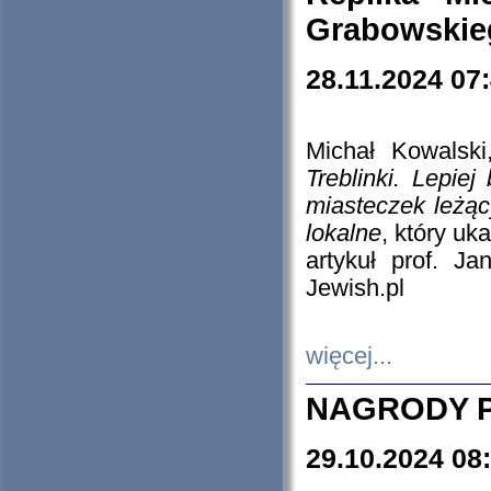
Grabowskieg
28.11.2024 07
Michał Kowalski
Treblinki. Lepie
miasteczek leżąc
lokalne
, który uk
artykuł prof. J
Jewish.pl
więcej...
NAGRODY P
29.10.2024 08