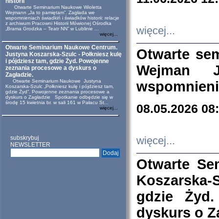
historii
Otwarte Seminarium Naukowe Wioletta
Wejmann „Ja to pamiętam”. Zagłada we
wspomnieniach świadkiń i świadków historii: relacje
z archiwum Pracowni Historii Mówionej Ośrodka
więcej...
„Brama Grodzka – Teatr NN” w Lublinie ...
więcej...
Otwarte Seminarium Naukowe Centrum.
Otwarte se
Justyna Koszarska-Szulc - Połkniesz kulę
i pójdziesz tam, gdzie Żyd. Powojenne
Wejman 
zeznania procesowe a dyskurs o
Zagładzie.
Otwarte Seminarium Naukowe Justyna
wspomnienia
Koszarska-Szulc „Połkniesz kulę i pójdziesz tam,
gdzie Żyd”. Powojenne zeznania procesowe a
dyskurs o Zagładzie Spotkanie odbędzie się w
środę 15 kwietnia br. w sali 161 w Pałacu St...
08.05.2026 08
więcej...
subskrybuj
więcej...
NEWSLETTER
Otwarte Se
Koszarska-S
gdzie Żyd
dyskurs o Z