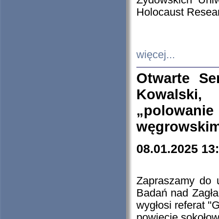
Żydowskich Uniw
Holocaust Resear
więcej...
Otwarte Se
Kowalski, 
„polowanie
węgrowskim.
08.01.2025 13
Zapraszamy do 
Badań nad Zagła
wygłosi referat "
powiecie sokołow