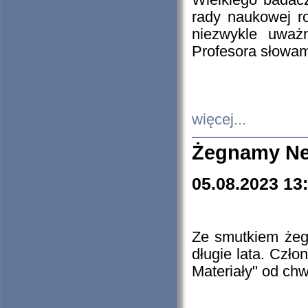
Wielkiego badacz
rady naukowej ro
niezwykle uważn
Profesora słowam
więcej...
Żegnamy Ne
05.08.2023 13
Ze smutkiem żeg
długie lata. Czł
Materiały" od chw