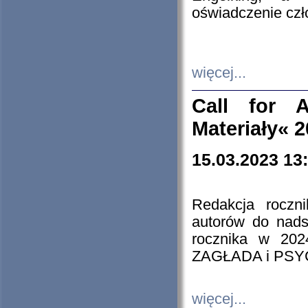
oświadczenie cz
więcej...
Call for A
Materiały« 
15.03.2023 13
Redakcja roczn
autorów do nads
rocznika w 202
ZAGŁADA i PS
więcej...