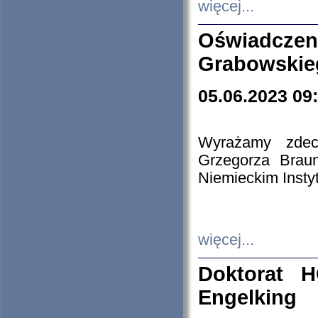
więcej...
Oświadczen
Grabowskie
05.06.2023 09
Wyrażamy zdecy
Grzegorza Brau
Niemieckim Insty
więcej...
Doktorat H
Engelking