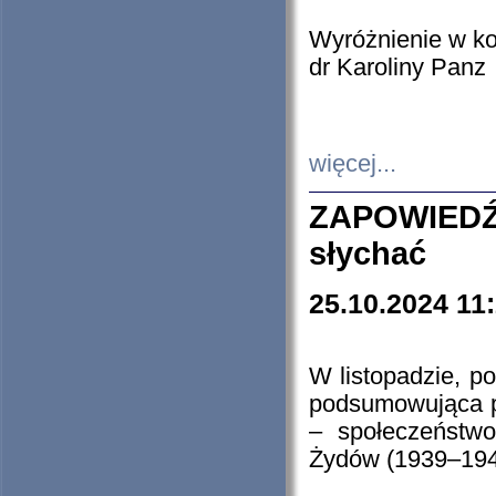
Wyróżnienie w k
dr Karoliny Panz
więcej...
ZAPOWIEDŹ
słychać
25.10.2024 11
W listopadzie, p
podsumowująca p
– społeczeństw
Żydów (1939–194