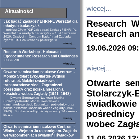
więcej...
Aktualności
Research W
Jak badać Zagładę? EHRI-PL Warsztat dla
młodych badaczy/ek
pobierz CfA w PDF Jak badać Zagładę? EHRI-PL
Research an
Warsztat dla młodych badaczy/ek – 13-17 września
2026, Oświęcim Centrum Badań nad Zagładą
Żydów IFiS PAN (członek polskiego w...
więcej...
19.06.2026 09
Research Workshop - Holocaust
Egodocuments: Research and Challenges
CfA in PDF ...
więcej...
więcej...
Otwarte seminarium naukowe Centrum -
Monika Stolarczyk-Bilardie wygłosi
Otwarte se
referat pt. Mobilni świadkowie i
transnarodowe sieci: Zagraniczni
pośrednicy oraz polska hierarchia
Stolarczyk-
kościelna wobec Zagłady (1941–1943)
Otwarte Seminarium Naukowe Monika
świadkowie
Stolarczyk-Bilardie Mobilni świadkowie i
transnarodowe sieci: Zagraniczni pośrednicy oraz
polska hierarchia kościelna wobec Zagłady (1941–
pośrednicy
1943) Spotkanie odbędzie się w środę 24 czerwca
br. w ...
więcej...
wobec Zagła
Otwarte seminarium naukowe Centrum -
Wioletta Wejman Ja to pamiętam. Zagłada
we wspomnieniach świadkiń i świadków
11.06.2026 12