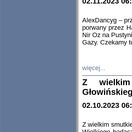
02.11.2023 06
AlexDancyg – przy
porwany przez H
Nir Oz na Pustyn
Gazy. Czekamy tu
więcej...
Z wielki
Głowińskie
02.10.2023 06
Z wielkim smutki