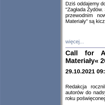
Dziś oddajemy 
"Zagłada Żydów. 
przewodnim now
Materiały” są kic
więcej...
Call for A
Materiały« 
29.10.2021 09
Redakcja roczn
autorów do nads
roku poświęcone