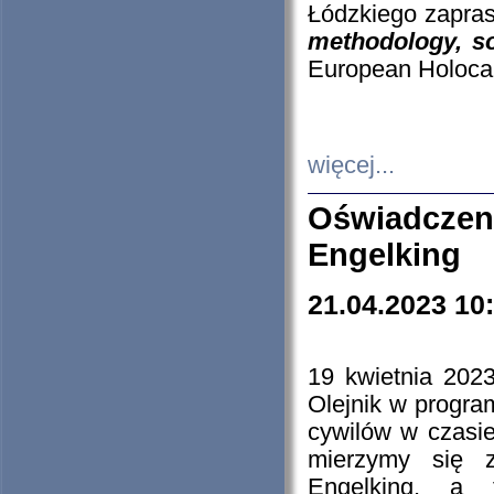
Łódzkiego zapras
methodology, so
European Holocau
więcej...
Oświadczen
Engelking
21.04.2023 10
19 kwietnia 2023
Olejnik w progra
cywilów w czasie
mierzymy się z
Engelking, a 