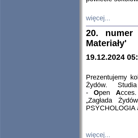
więcej...
20. numer 
Materiały'
19.12.2024 05
Prezentujemy kol
Żydów. Stud
-
O
pen
A
cces
„Zagłada Żydów
PSYCHOLOGIA 
więcej...