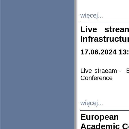
więcej...
Live stre
Infrastruct
17.06.2024 13
Live straeam - 
Conference
więcej...
European H
Academic C