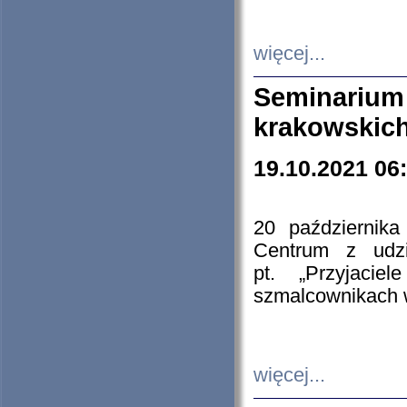
więcej...
Seminarium
krakowskich
19.10.2021 06
20 październik
Centrum z udzia
pt. „Przyjacie
szmalcownikach
więcej...