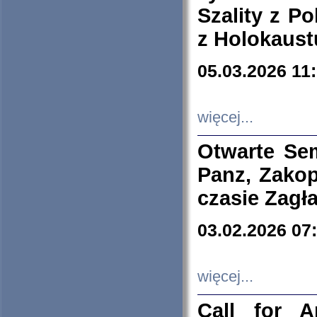
Szality z Po
z Holokaust
05.03.2026 11
więcej...
Otwarte Se
Panz, Zakop
czasie Zagł
03.02.2026 07
więcej...
Call for A