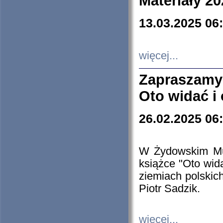
Materiały 20
13.03.2025 06
więcej...
Zapraszamy
Oto widać i
26.02.2025 06
W Żydowskim Muz
książce "Oto wid
ziemiach polski
Piotr Sadzik.
więcej...