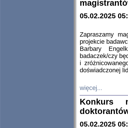
magistrantó
05.02.2025 05
Zapraszamy mag
projekcie badaw
Barbary Engel
badaczek/czy będ
i zróżnicowaneg
doświadczonej lid
więcej...
Konkurs n
doktorantó
05.02.2025 05