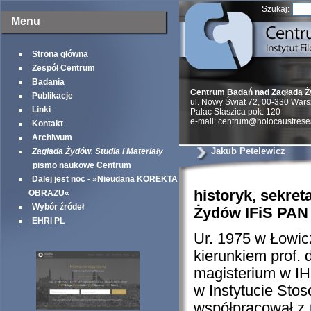
Szukaj:
Menu
Strona główna
Zespół Centrum
Badania
Centrum Badań nad Zagładą 
Publikacje
ul. Nowy Świat 72, 00-330 War
Linki
Palac Staszica pok. 120
e-mail: centrum@holocaustrese
Kontakt
Archiwum
Jakub Petelewicz
Zagłada Żydów. Studia i Materiały
pismo naukowe Centrum
Dalej jest noc - »Nieudana KOREKTA
historyk, sekre
OBRAZU«
Wybór źródeł
Żydów IFiS PAN
EHRI PL
Ur. 1975 w Łowic
kierunkiem prof.
magisterium w I
w Instytucie St
współpracował z