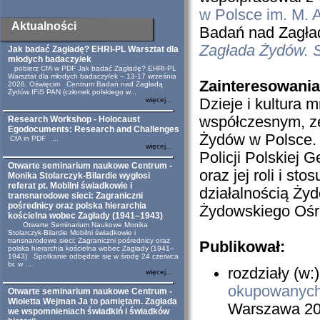
w Polsce im. M. 
Aktualności
Badań nad Zagład
Zagłada Żydów. St
Jak badać Zagładę? EHRI-PL Warsztat dla
młodych badaczy/ek
pobierz CfA w PDF Jak badać Zagładę? EHRI-PL
Warsztat dla młodych badaczy/ek – 13-17 września
Zainteresowani
2026, Oświęcim Centrum Badań nad Zagładą
Żydów IFiS PAN (członek polskiego w...
więcej...
Dzieje i kultura
współczesnym, ze
Research Workshop - Holocaust
Egodocuments: Research and Challenges
Żydów w Polsce.
CfA in PDF ...
więcej...
Policji Polskiej
Ge
Otwarte seminarium naukowe Centrum -
oraz jej roli i st
Monika Stolarczyk-Bilardie wygłosi
referat pt. Mobilni świadkowie i
działalnością
Żydo
transnarodowe sieci: Zagraniczni
pośrednicy oraz polska hierarchia
Żydowskiego Ośr
kościelna wobec Zagłady (1941–1943)
Otwarte Seminarium Naukowe Monika
Stolarczyk-Bilardie Mobilni świadkowie i
transnarodowe sieci: Zagraniczni pośrednicy oraz
Publikował
:
polska hierarchia kościelna wobec Zagłady (1941–
1943) Spotkanie odbędzie się w środę 24 czerwca
br. w ...
rozdziały (w:
więcej...
okupowanych 
Otwarte seminarium naukowe Centrum -
Wioletta Wejman Ja to pamiętam. Zagłada
Warszawa 2
we wspomnieniach świadkiń i świadków