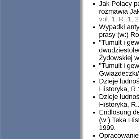
Jak Polacy p
rozmawia Jak
vol. 1, R. 1, 
Wypadki anty
prasy (w:) Roc
"Tumult i ge
dwudziestole
Żydowskiej w
"Tumult i gew
Gwiazdeczki/
Dzieje ludno
Historyka, R
Dzieje ludno
Historyka, R.
Endlösung de
(w:) Teka Hi
1999.
Opracowanie i