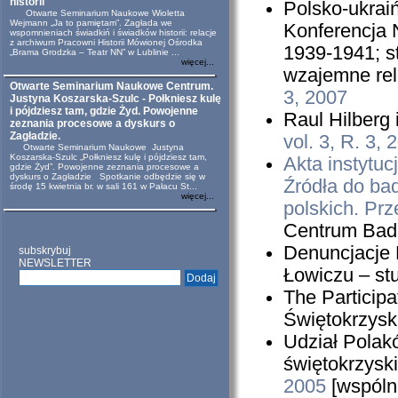
historii
Polsko-ukrai
Otwarte Seminarium Naukowe Wioletta
Wejmann „Ja to pamiętam”. Zagłada we
Konferencja
wspomnieniach świadkiń i świadków historii: relacje
z archiwum Pracowni Historii Mówionej Ośrodka
1939-1941; s
„Brama Grodzka – Teatr NN” w Lublinie ...
więcej...
wzajemne rel
Otwarte Seminarium Naukowe Centrum.
3, 2007
Justyna Koszarska-Szulc - Połkniesz kulę
i pójdziesz tam, gdzie Żyd. Powojenne
Raul Hilberg
zeznania procesowe a dyskurs o
Zagładzie.
vol. 3, R. 3, 
Otwarte Seminarium Naukowe Justyna
Koszarska-Szulc „Połkniesz kulę i pójdziesz tam,
Akta instytuc
gdzie Żyd”. Powojenne zeznania procesowe a
dyskurs o Zagładzie Spotkanie odbędzie się w
Źródła do ba
środę 15 kwietnia br. w sali 161 w Pałacu St...
więcej...
polskich. Prz
Centrum Bad
Denuncjacje 
subskrybuj
NEWSLETTER
Łowiczu – stu
The Participa
Świętokrzysk
Udział Polak
świętokrzysk
2005
[wspólni