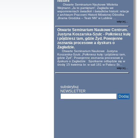
historii
Otwarte Seminarium Naukowe Wioletta
Wejmann „Ja to pamiętam”. Zagłada we
wspomnieniach świadkiń i świadków historii: relacje
z archiwum Pracowni Historii Mówionej Ośrodka
„Brama Grodzka – Teatr NN” w Lublinie ...
więcej...
Otwarte Seminarium Naukowe Centrum.
Justyna Koszarska-Szulc - Połkniesz kulę
i pójdziesz tam, gdzie Żyd. Powojenne
zeznania procesowe a dyskurs o
Zagładzie.
Otwarte Seminarium Naukowe Justyna
Koszarska-Szulc „Połkniesz kulę i pójdziesz tam,
gdzie Żyd”. Powojenne zeznania procesowe a
dyskurs o Zagładzie Spotkanie odbędzie się w
środę 15 kwietnia br. w sali 161 w Pałacu St...
więcej...
subskrybuj
NEWSLETTER