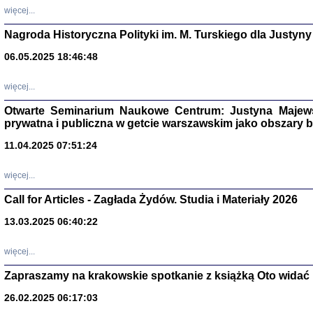
DALEJ JEST NOC. Los
więcej...
red. i wstę
Nagroda Historyczna Polityki im. M. Turskiego dla Justyny
06.05.2025 18:46:48
ŻADNA BLA
więcej...
Wspomnieni
Stanisław A
Otwarte Seminarium Naukowe Centrum: Justyna Majewsk
Warszawa 
prywatna i publiczna w getcie warszawskim jako obszary
11.04.2025 07:51:24
więcej...
Call for Articles - Zagłada Żydów. Studia i Materiały 2026
13.03.2025 06:40:22
więcej...
Zapraszamy na krakowskie spotkanie z książką Oto widać i
TYLEŚMY JU
Dziennik pi
26.02.2025 06:17:03
Clara Kram