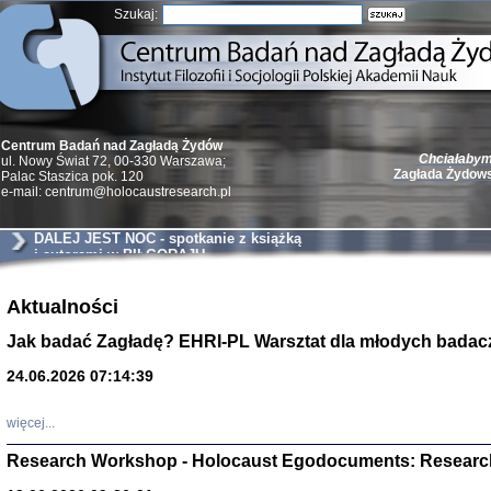
Szukaj:
Chciałabym 
Centrum Badań nad Zagładą Żydów
Zagłada Żydow
ul. Nowy Świat 72, 00-330 Warszawa;
Palac Staszica pok. 120
e-mail: centrum@holocaustresearch.pl
DALEJ JEST NOC - spotkanie z książką
i autorami w BIŁGORAJU
Żydzi w walc
Aktualności
Germany 193
Natalia Aleksiun, 
Jak badać Zagładę? EHRI-PL Warsztat dla młodych badac
Deborah Dash Moor
Turski, Laurence 
(Arkadij Zelcer)
24.06.2026 07:14:39
red. Krzysztof Pe
Warszawa 20
więcej...
Research Workshop - Holocaust Egodocuments: Researc