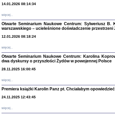
14.01.2026 08:14:34
Aryjs
więcej...
Sewek O
Otwarte Seminarium Naukowe Centrum: Sylweriusz B. K
warszawskiego – ucieleśnione doświadczenie przestrzeni
12.01.2026 08:18:24
więcej...
PISZĄC
Otwarte Seminarium Naukowe Centrum: Karolina Koprow
'z Dzie
dwa dyskursy o przyszłości Żydów w powojennej Polsce
Józef Zelkowicz, tłum.
28.11.2025 16:00:45
więcej...
Premiera książki Karolin Panz pt. Chciałabym opowiedzieć 
CZYTAJĄC GAZ
Dziennik pisa
24.11.2025 12:43:45
Jakub Hochbe
Warszawa 201
więcej...