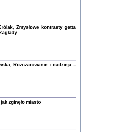
kiego Żyda wspomnienia, łzy i myśli
Zapiski z okupacyjnej Warszawy
konowski, oprac. Marta Janczewska
rólak, Zmysłowe kontrasty getta
Warszawa 2020
 Zagłady
Y TE SŁOWA JEST PRACOWNIKIEM
ska, Rozczarowanie i nadzieja –
GETTOWEJ INSTYTUCJI ...
nnika' i inne pisma z łódzkiego getta
 z jidysz, oprac. i wstęp. Monika Polit
Warszawa 2019
jak zginęło miasto
ETĘ NIEMIECKĄ ...
ny w ukryciu w Warszawie w latach 1943-1944
rg
,
oprac. i wstępem opatrzyła
Barbara Engelking
9