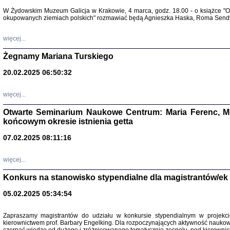
Warszawa 
W Żydowskim Muzeum Galicja w Krakowie, 4 marca, godz. 18.00 - o książce "Ot
okupowanych ziemiach polskich" rozmawiać będą Agnieszka Haska, Roma Sendyk
więcej...
Żegnamy Mariana Turskiego
20.02.2025 06:50:32
Zapisk
Tadeusz Obremski, opra
więcej...
Otwarte Seminarium Naukowe Centrum: Maria Ferenc, Mor
końcowym okresie istnienia getta
07.02.2025 08:11:16
więcej...
PO WOJNIE
Pisma Kopla
Konkurs na stanowisko stypendialne dla magistrantów/ek
Warszawie
oprac. i wst
05.02.2025 05:34:54
Warszawa 
Zapraszamy magistrantów do udziału w konkursie stypendialnym w proje
kierownictwem prof. Barbary Engelking. Dla rozpoczynających aktywność nauko