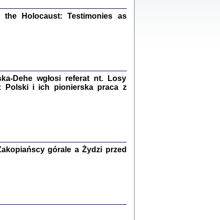
ów.
iały
the Holocaust: Testimonies as
1
21
a-Dehe wgłosi referat nt. Losy
NIESIE NAM KOLEJNA GODZINA ...
Polski i ich pionierska praca z
isany w ukryciu w latach 1943-1944
ara Engelking, tłum. z jidysz Monika
Polit
Warszawa 2020
akopiańscy górale a Żydzi przed
ów.
iały
0
20