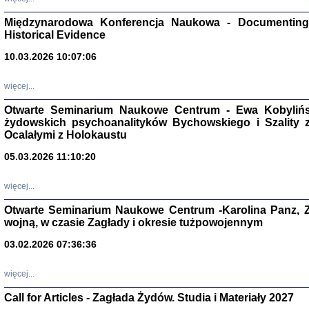
Zagłada Żyd
Studia i Mater
Międzynarodowa Konferencja Naukowa - Documenting 
nr 17, R. 202
Warszawa 20
Historical Evidence
10.03.2026 10:07:06
więcej...
Otwarte Seminarium Naukowe Centrum - Ewa Kobylińsk
NIE WIEMY CO PRZY
żydowskich psychoanalityków Bychowskiego i Szality z 
Dziennik p
Moszek Baum, oprac. Barb
Ocalałymi z Holokaustu
05.03.2026 11:10:20
więcej...
Otwarte Seminarium Naukowe Centrum -Karolina Panz, Z
wojną, w czasie Zagłady i okresie tużpowojennym
Zagłada Żyd
Studia i Mater
03.02.2026 07:36:36
nr 16, R. 202
Warszawa 20
więcej...
Call for Articles - Zagłada Żydów. Studia i Materiały 2027