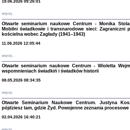
19.06.2026 09:26:01
więcej...
Otwarte seminarium naukowe Centrum - Monika Stolarcz
Mobilni świadkowie i transnarodowe sieci: Zagraniczni 
kościelna wobec Zagłady (1941–1943)
11.06.2026 12:05:44
Znowu mieliśmy
Dzienniki i pam
Binder Elza (El
więcej...
Wagner Rózia
oprac. Aleksa
Otwarte seminarium naukowe Centrum - Wioletta Wej
Warszawa 202
wspomnieniach świadkiń i świadków historii
08.05.2026 08:34:35
więcej...
oprac. Aleksan
Otwarte Seminarium Naukowe Centrum. Justyna Kosza
pójdziesz tam, gdzie Żyd. Powojenne zeznania procesowe 
02.04.2026 16:40:21
więcej...