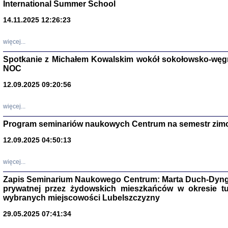
International Summer School
14.11.2025 12:26:23
więcej...
Spotkanie z Michałem Kowalskim wokół sokołowsko-węg
NOC
12.09.2025 09:20:56
więcej...
Program seminariów naukowych Centrum na semestr zim
Zagłada Żyd
Studia i Mater
12.09.2025 04:50:13
nr 14, R. 201
Warszawa 20
więcej...
Zapis Seminarium Naukowego Centrum: Marta Duch-Dyng
prywatnej przez żydowskich mieszkańców w okresie t
wybranych miejscowości Lubelszczyzny
29.05.2025 07:41:34