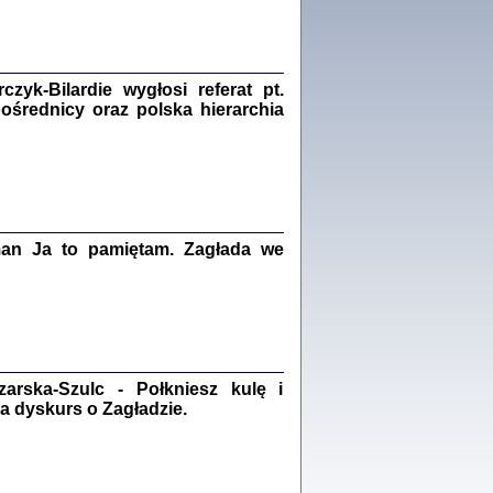
Zagłada Żydów.
Studia i Materiały
nr 18, R. 2022
Warszawa 2022
yk-Bilardie wygłosi referat pt.
pośrednicy oraz polska hierarchia
 iluzję, że żyjemy …
iętniki z Galicji Wschodniej
iszewa), Urman Jerzy Feliks, Strassler Szymon,
ndra Bańkowska
man Ja to pamiętam. Zagłada we
2
PAMIĘTNIK
Kalman Rotgeber
dra Bańkowska, wstęp Jacek Leociak
Warszawa 2021
rska-Szulc - Połkniesz kulę i
a dyskurs o Zagładzie.