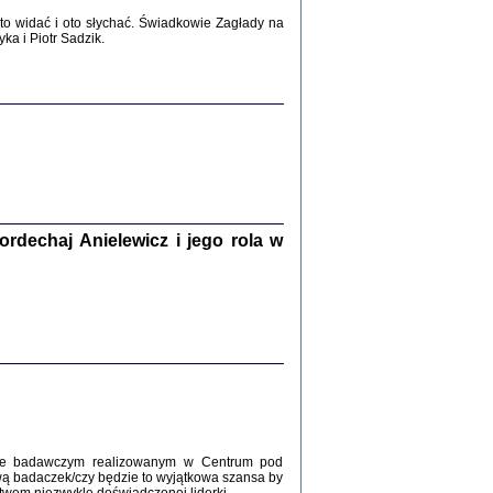
2017
o widać i oto słychać. Świadkowie Zagłady na
a i Piotr Sadzik.
WŚRÓD ZATRUTYCH NOŻY ...
i z getta i okupowanej Warszawy
c. i wstępem opatrzyła Agnieszka
Haska
Warszawa 2017
dechaj Anielewicz i jego rola w
, Z POMOCĄ BOŻĄ, JUŻ NIEBAWEM ...
 i Mirki Piżyców o życiu w getcie i okupowanej
ępem opatrzyła Barbara Engelking i Havi Dreifuss
2017
kcie badawczym realizowanym w Centrum pod
wą badaczek/czy będzie to wyjątkowa szansa by