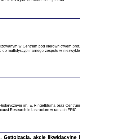
twem niezwykle doświadczonej liderki.
Zagłada Żydów.
Studia i Materiały
nr 12, R. 2016
Warszawa 2016
lizowanym w Centrum pod kierownictwem prof.
ć do multidyscyplinarnego zespołu w niezwykle
AŻ MAMY WSPANIAŁE ...
dzienniki Żydów z okolic Mińska
iego
tępem opatrzyła Barbara Engelking
2016
Historycznym im. E. Ringelbluma oraz Centrum
aust Research Infrastructure w ramach ERIC
T POSIADAĆ DOM POD ZIEMIĄ ...
ch z Zagłady w okolicach Dąbrowy
Tarnowskiej
oprac. i wstęp Jan Grabowski
Warszawa 2016
ettoizacja, akcje likwidacyjne i