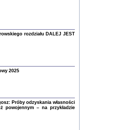
Zagłada Żydów.
Studia i Materiały
nr 15, R. 2019
Warszawa 2019
rowskiego rozdziału DALEJ JEST
owy 2025
ów.
iały
8
18
osz: Próby odzyskania własności
uż powojennym – na przykładzie