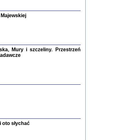
y Żydów w wybranych powiatach
okupowanej Polski
p Barbara Engelking, Jan Grabowski
 Majewskiej
Warszawa 2018
GA, ŻADNE KŁAMSTWO ...
a z warszawskiego getta
dler
,
oprac. i wstępem opatrzyła
Marta Janczewska
a, Mury i szczeliny. Przestrzeń
2018
 badawcze
Zagłada Żydów.
Studia i Materiały
nr 13, R. 2017
Warszawa 2017
 oto słychać
Ż PRZESZLI ...
sany w bunkrze (Żółkiew 1942-1944)
er
,
oprac. i wstępem opatrzyła Anna Wylegała