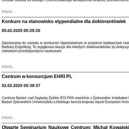
czerpać wiedzę od dużego i zróżnicowanego tematycznie zespołu, pod kierownic
więcej...
Konkurs na stanowisko stypendialne dla doktorantów/ek
05.02.2025 05:29:20
Zapraszamy do udziału w konkursie stypendialnym w projekcie badawczym rea
Barbary Engelking. To wyjątkowa okazja dla młodych doktorantek/ów, by dołączy
ciekawym przedsięwzięciu naukowym
SNY CHOCI
Okupacyjne 
Mazowieck
oprac. i ws
więcej...
Warszawa 
Centrum w konsorcjum EHRI PL
02.02.2025 05:38:37
Centrum Badań nad Zagładą Żydów IFiS PAN wspólnie z Żydowskim Instytutem 
Badań Żydowskich Uniwersytetu Łódzkiego tworza krajowy węzeł European Holoc
SZCZĘŚCIE JES
Losy kobiet ocalały
więcej...
Otwarte Seminarium Naukowe Centrum: Michał Kowalski, G