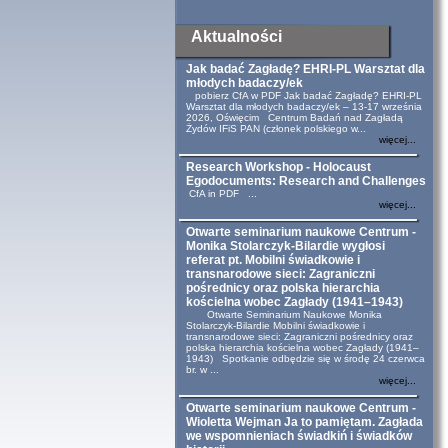
Aktualności
Jak badać Zagładę? EHRI-PL Warsztat dla
młodych badaczy/ek
pobierz CfA w PDF Jak badać Zagładę? EHRI-PL
Warsztat dla młodych badaczy/ek – 13-17 września
2026, Oświęcim Centrum Badań nad Zagładą
Żydów IFiS PAN (członek polskiego w...
więcej...
Research Workshop - Holocaust
Egodocuments: Research and Challenges
CfA in PDF ...
więcej...
Otwarte seminarium naukowe Centrum -
Monika Stolarczyk-Bilardie wygłosi
referat pt. Mobilni świadkowie i
transnarodowe sieci: Zagraniczni
pośrednicy oraz polska hierarchia
kościelna wobec Zagłady (1941–1943)
Otwarte Seminarium Naukowe Monika
Stolarczyk-Bilardie Mobilni świadkowie i
transnarodowe sieci: Zagraniczni pośrednicy oraz
polska hierarchia kościelna wobec Zagłady (1941–
1943) Spotkanie odbędzie się w środę 24 czerwca
br. w ...
więcej...
Otwarte seminarium naukowe Centrum -
Wioletta Wejman Ja to pamiętam. Zagłada
we wspomnieniach świadkiń i świadków