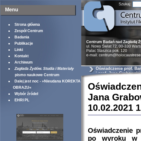
Szukaj:
Menu
Strona główna
Zespół Centrum
Badania
Centrum Badań nad Zagładą 
Publikacje
ul. Nowy Świat 72, 00-330 War
Linki
Palac Staszica pok. 120
e-mail: centrum@holocaustrese
Kontakt
Archiwum
Oświadczenie prof. Ba
Zagłada Żydów. Studia i Materiały
i prof. Jana Grabowski
pismo naukowe Centrum
Dalej jest noc - »Nieudana KOREKTA
Oświadczen
OBRAZU«
Wybór źródeł
Jana Grabo
EHRI PL
10.02.2021 
Oświadczenie p
po wyroku w s