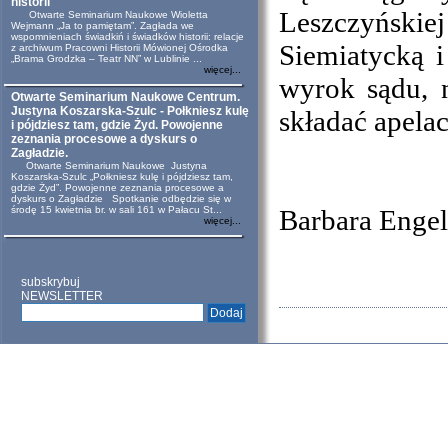
historii
Leszczyńskiej 
Otwarte Seminarium Naukowe Wioletta
Wejmann „Ja to pamiętam”. Zagłada we
wspomnieniach świadkiń i świadków historii: relacje
Siemiatycką 
z archiwum Pracowni Historii Mówionej Ośrodka
„Brama Grodzka – Teatr NN” w Lublinie ...
więcej...
wyrok sądu, n
Otwarte Seminarium Naukowe Centrum.
Justyna Koszarska-Szulc - Połkniesz kulę
składać apelac
i pójdziesz tam, gdzie Żyd. Powojenne
zeznania procesowe a dyskurs o
Zagładzie.
Otwarte Seminarium Naukowe Justyna
Koszarska-Szulc „Połkniesz kulę i pójdziesz tam,
gdzie Żyd”. Powojenne zeznania procesowe a
dyskurs o Zagładzie Spotkanie odbędzie się w
środę 15 kwietnia br. w sali 161 w Pałacu St...
Barbara Engel
więcej...
subskrybuj
NEWSLETTER