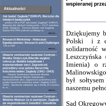
wspieranej prze
Aktualności
Jak badać Zagładę? EHRI-PL Warsztat dla
młodych badaczy/ek
pobierz CfA w PDF Jak badać Zagładę? EHRI-PL
Warsztat dla młodych badaczy/ek – 13-17 września
2026, Oświęcim Centrum Badań nad Zagładą
Żydów IFiS PAN (członek polskiego w...
Dziękujemy b
więcej...
Polski i z c
Research Workshop - Holocaust
Egodocuments: Research and Challenges
CfA in PDF ...
solidarność 
więcej...
Leszczyńska 
Otwarte seminarium naukowe Centrum -
Monika Stolarczyk-Bilardie wygłosi
referat pt. Mobilni świadkowie i
Imienia) o r
transnarodowe sieci: Zagraniczni
pośrednicy oraz polska hierarchia
Malinowskigo
kościelna wobec Zagłady (1941–1943)
Otwarte Seminarium Naukowe Monika
Stolarczyk-Bilardie Mobilni świadkowie i
był sołtyse
transnarodowe sieci: Zagraniczni pośrednicy oraz
polska hierarchia kościelna wobec Zagłady (1941–
1943) Spotkanie odbędzie się w środę 24 czerwca
naszemu pełn
br. w ...
więcej...
Otwarte seminarium naukowe Centrum -
Wioletta Wejman Ja to pamiętam. Zagłada
Sąd Okręgowy
we wspomnieniach świadkiń i świadków