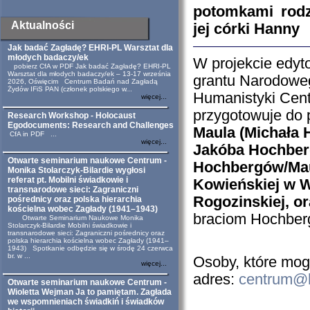
potomkami rodz
Aktualności
jej córki Hanny
Jak badać Zagładę? EHRI-PL Warsztat dla
młodych badaczy/ek
W projekcie edyt
pobierz CfA w PDF Jak badać Zagładę? EHRI-PL
Warsztat dla młodych badaczy/ek – 13-17 września
grantu Narodowe
2026, Oświęcim Centrum Badań nad Zagładą
Żydów IFiS PAN (członek polskiego w...
Humanistyki Cen
więcej...
przygotowuje do 
Research Workshop - Holocaust
Egodocuments: Research and Challenges
Maula (Michała 
CfA in PDF ...
więcej...
Jakóba Hochber
Otwarte seminarium naukowe Centrum -
Hochbergów/Ma
Monika Stolarczyk-Bilardie wygłosi
referat pt. Mobilni świadkowie i
Kowieńskiej w 
transnarodowe sieci: Zagraniczni
Rogozinskiej, or
pośrednicy oraz polska hierarchia
kościelna wobec Zagłady (1941–1943)
braciom Hochber
Otwarte Seminarium Naukowe Monika
Stolarczyk-Bilardie Mobilni świadkowie i
transnarodowe sieci: Zagraniczni pośrednicy oraz
polska hierarchia kościelna wobec Zagłady (1941–
1943) Spotkanie odbędzie się w środę 24 czerwca
br. w ...
Osoby, które mog
więcej...
adres:
centrum@h
Otwarte seminarium naukowe Centrum -
Wioletta Wejman Ja to pamiętam. Zagłada
we wspomnieniach świadkiń i świadków