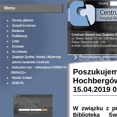
Szukaj:
Menu
Strona główna
Zespół Centrum
Badania
Centrum Badań nad Zagładą 
Publikacje
ul. Nowy Świat 72, 00-330 War
Linki
Palac Staszica pok. 120
e-mail: centrum@holocaustrese
Kontakt
Archiwum
Poszukujemy potomkó
Zagłada Żydów. Studia i Materiały
Hochbergów/Maulów ora
pismo naukowe Centrum
Rogozińskiej
Dalej jest noc - »Nieudana KOREKTA
Poszuk
OBRAZU«
Wybór źródeł
Hochbergów/
EHRI PL
15.04.2019 
W związku z pr
Biblioteka Ś