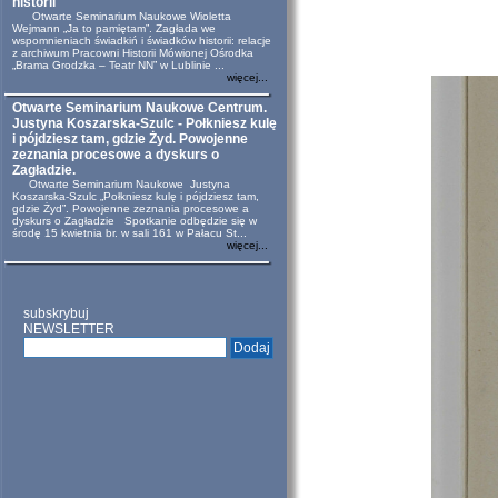
historii
Otwarte Seminarium Naukowe Wioletta
Wejmann „Ja to pamiętam”. Zagłada we
wspomnieniach świadkiń i świadków historii: relacje
z archiwum Pracowni Historii Mówionej Ośrodka
„Brama Grodzka – Teatr NN” w Lublinie ...
więcej...
Otwarte Seminarium Naukowe Centrum.
Justyna Koszarska-Szulc - Połkniesz kulę
i pójdziesz tam, gdzie Żyd. Powojenne
zeznania procesowe a dyskurs o
Zagładzie.
Otwarte Seminarium Naukowe Justyna
Koszarska-Szulc „Połkniesz kulę i pójdziesz tam,
gdzie Żyd”. Powojenne zeznania procesowe a
dyskurs o Zagładzie Spotkanie odbędzie się w
środę 15 kwietnia br. w sali 161 w Pałacu St...
więcej...
subskrybuj
NEWSLETTER