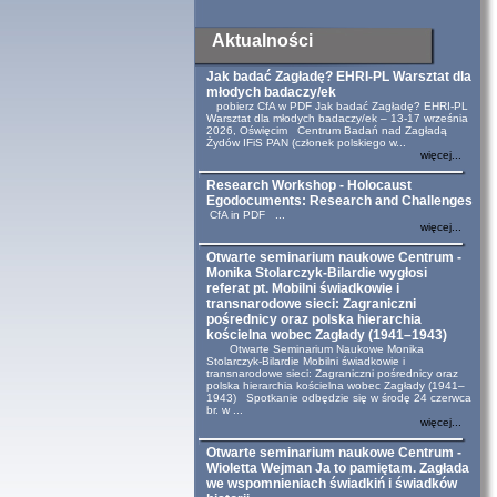
Aktualności
Jak badać Zagładę? EHRI-PL Warsztat dla
młodych badaczy/ek
pobierz CfA w PDF Jak badać Zagładę? EHRI-PL
Warsztat dla młodych badaczy/ek – 13-17 września
2026, Oświęcim Centrum Badań nad Zagładą
Żydów IFiS PAN (członek polskiego w...
więcej...
Research Workshop - Holocaust
Egodocuments: Research and Challenges
CfA in PDF ...
więcej...
Otwarte seminarium naukowe Centrum -
Monika Stolarczyk-Bilardie wygłosi
referat pt. Mobilni świadkowie i
transnarodowe sieci: Zagraniczni
pośrednicy oraz polska hierarchia
kościelna wobec Zagłady (1941–1943)
Otwarte Seminarium Naukowe Monika
Stolarczyk-Bilardie Mobilni świadkowie i
transnarodowe sieci: Zagraniczni pośrednicy oraz
polska hierarchia kościelna wobec Zagłady (1941–
1943) Spotkanie odbędzie się w środę 24 czerwca
br. w ...
więcej...
Otwarte seminarium naukowe Centrum -
Wioletta Wejman Ja to pamiętam. Zagłada
we wspomnieniach świadkiń i świadków