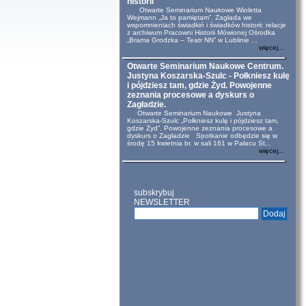
historii
Otwarte Seminarium Naukowe Wioletta
Wejmann „Ja to pamiętam”. Zagłada we
wspomnieniach świadkiń i świadków historii: relacje
z archiwum Pracowni Historii Mówionej Ośrodka
„Brama Grodzka – Teatr NN” w Lublinie ...
więcej...
Otwarte Seminarium Naukowe Centrum.
Justyna Koszarska-Szulc - Połkniesz kulę
i pójdziesz tam, gdzie Żyd. Powojenne
zeznania procesowe a dyskurs o
Zagładzie.
Otwarte Seminarium Naukowe Justyna
Koszarska-Szulc „Połkniesz kulę i pójdziesz tam,
gdzie Żyd”. Powojenne zeznania procesowe a
dyskurs o Zagładzie Spotkanie odbędzie się w
środę 15 kwietnia br. w sali 161 w Pałacu St...
więcej...
subskrybuj
NEWSLETTER