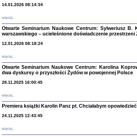
14.01.2026 08:14:34
Aryjs
więcej...
Sewek O
Otwarte Seminarium Naukowe Centrum: Sylweriusz B. K
warszawskiego – ucieleśnione doświadczenie przestrzeni
12.01.2026 08:18:24
więcej...
PISZĄC
Otwarte Seminarium Naukowe Centrum: Karolina Koprow
'z Dzie
dwa dyskursy o przyszłości Żydów w powojennej Polsce
Józef Zelkowicz, tłum.
28.11.2025 16:00:45
więcej...
Premiera książki Karolin Panz pt. Chciałabym opowiedzieć 
CZYTAJĄC GAZ
Dziennik pisa
24.11.2025 12:43:45
Jakub Hochbe
Warszawa 201
więcej...