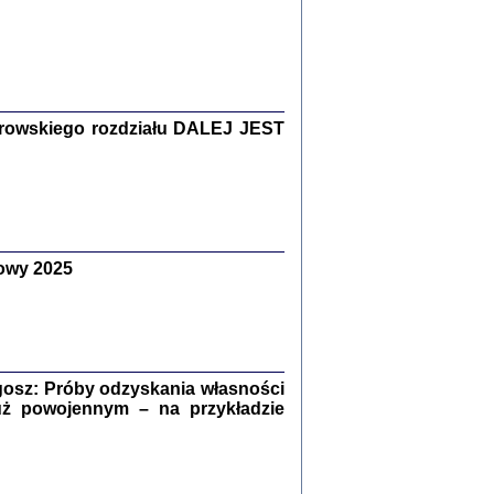
Zagłada Żydów.
Studia i Materiały
nr 15, R. 2019
Warszawa 2019
rowskiego rozdziału DALEJ JEST
owy 2025
ów.
iały
8
18
osz: Próby odzyskania własności
uż powojennym – na przykładzie