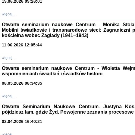
19.06.2026 09:26:01
więcej...
Otwarte seminarium naukowe Centrum - Monika Stolarcz
Mobilni świadkowie i transnarodowe sieci: Zagraniczni 
kościelna wobec Zagłady (1941–1943)
11.06.2026 12:05:44
Znowu mieliśmy
Dzienniki i pam
Binder Elza (El
więcej...
Wagner Rózia
oprac. Aleksa
Otwarte seminarium naukowe Centrum - Wioletta Wej
Warszawa 202
wspomnieniach świadkiń i świadków historii
08.05.2026 08:34:35
więcej...
oprac. Aleksan
Otwarte Seminarium Naukowe Centrum. Justyna Kosza
pójdziesz tam, gdzie Żyd. Powojenne zeznania procesowe 
02.04.2026 16:40:21
więcej...