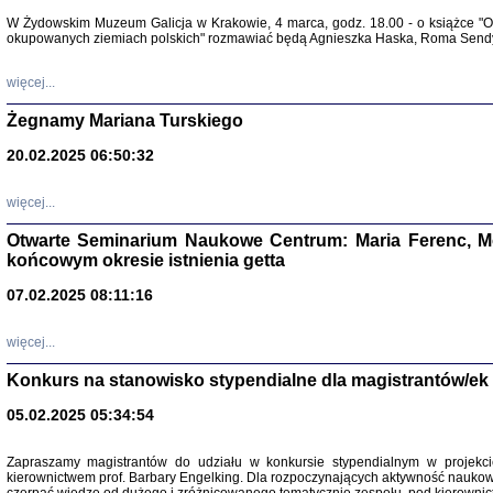
Warszawa 
W Żydowskim Muzeum Galicja w Krakowie, 4 marca, godz. 18.00 - o książce "Ot
okupowanych ziemiach polskich" rozmawiać będą Agnieszka Haska, Roma Sendyk
więcej...
Żegnamy Mariana Turskiego
20.02.2025 06:50:32
Zapisk
Tadeusz Obremski, opra
więcej...
Otwarte Seminarium Naukowe Centrum: Maria Ferenc, Mor
końcowym okresie istnienia getta
07.02.2025 08:11:16
więcej...
PO WOJNIE
Pisma Kopla
Konkurs na stanowisko stypendialne dla magistrantów/ek
Warszawie
oprac. i wst
05.02.2025 05:34:54
Warszawa 
Zapraszamy magistrantów do udziału w konkursie stypendialnym w proje
kierownictwem prof. Barbary Engelking. Dla rozpoczynających aktywność nauko