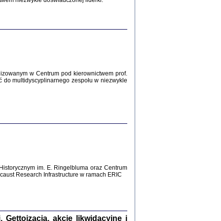
twem niezwykle doświadczonej liderki.
Zagłada Żydów.
Studia i Materiały
nr 12, R. 2016
Warszawa 2016
lizowanym w Centrum pod kierownictwem prof.
ć do multidyscyplinarnego zespołu w niezwykle
AŻ MAMY WSPANIAŁE ...
dzienniki Żydów z okolic Mińska
iego
tępem opatrzyła Barbara Engelking
2016
Historycznym im. E. Ringelbluma oraz Centrum
aust Research Infrastructure w ramach ERIC
T POSIADAĆ DOM POD ZIEMIĄ ...
ch z Zagłady w okolicach Dąbrowy
Tarnowskiej
oprac. i wstęp Jan Grabowski
Warszawa 2016
ettoizacja, akcje likwidacyjne i