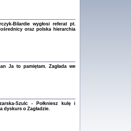
Zagłada Żydów.
Studia i Materiały
nr 18, R. 2022
Warszawa 2022
yk-Bilardie wygłosi referat pt.
pośrednicy oraz polska hierarchia
 iluzję, że żyjemy …
iętniki z Galicji Wschodniej
iszewa), Urman Jerzy Feliks, Strassler Szymon,
ndra Bańkowska
man Ja to pamiętam. Zagłada we
2
PAMIĘTNIK
Kalman Rotgeber
dra Bańkowska, wstęp Jacek Leociak
Warszawa 2021
rska-Szulc - Połkniesz kulę i
a dyskurs o Zagładzie.