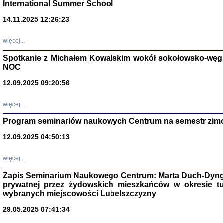
International Summer School
14.11.2025 12:26:23
więcej...
Spotkanie z Michałem Kowalskim wokół sokołowsko-węg
NOC
12.09.2025 09:20:56
więcej...
Program seminariów naukowych Centrum na semestr zim
Zagłada Żyd
Studia i Mater
12.09.2025 04:50:13
nr 14, R. 201
Warszawa 20
więcej...
Zapis Seminarium Naukowego Centrum: Marta Duch-Dyng
prywatnej przez żydowskich mieszkańców w okresie t
wybranych miejscowości Lubelszczyzny
29.05.2025 07:41:34