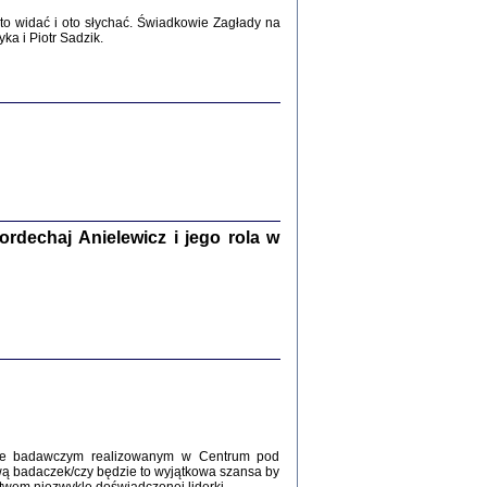
2017
o widać i oto słychać. Świadkowie Zagłady na
a i Piotr Sadzik.
WŚRÓD ZATRUTYCH NOŻY ...
i z getta i okupowanej Warszawy
c. i wstępem opatrzyła Agnieszka
Haska
Warszawa 2017
dechaj Anielewicz i jego rola w
, Z POMOCĄ BOŻĄ, JUŻ NIEBAWEM ...
 i Mirki Piżyców o życiu w getcie i okupowanej
ępem opatrzyła Barbara Engelking i Havi Dreifuss
2017
kcie badawczym realizowanym w Centrum pod
wą badaczek/czy będzie to wyjątkowa szansa by