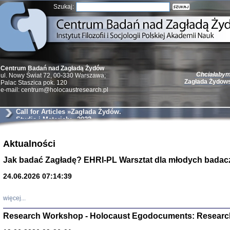
Szukaj:
Chciałabym 
Centrum Badań nad Zagładą Żydów
Zagłada Żydow
ul. Nowy Świat 72, 00-330 Warszawa;
Palac Staszica pok. 120
e-mail: centrum@holocaustresearch.pl
Call for Articles »Zagłada Żydów.
Studia i Materiały« 2022
Żydzi w walc
Aktualności
Germany 193
Natalia Aleksiun, 
Jak badać Zagładę? EHRI-PL Warsztat dla młodych badac
Deborah Dash Moor
Turski, Laurence 
(Arkadij Zelcer)
24.06.2026 07:14:39
red. Krzysztof Pe
Warszawa 20
więcej...
Research Workshop - Holocaust Egodocuments: Researc