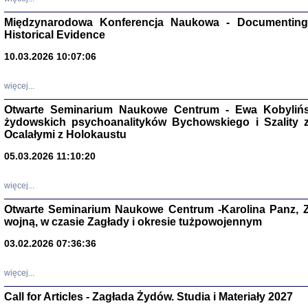
Zagłada Żyd
Studia i Mater
Międzynarodowa Konferencja Naukowa - Documenting 
nr 17, R. 202
Warszawa 20
Historical Evidence
10.03.2026 10:07:06
więcej...
Otwarte Seminarium Naukowe Centrum - Ewa Kobylińsk
NIE WIEMY CO PRZY
żydowskich psychoanalityków Bychowskiego i Szality z 
Dziennik p
Moszek Baum, oprac. Barb
Ocalałymi z Holokaustu
05.03.2026 11:10:20
więcej...
Otwarte Seminarium Naukowe Centrum -Karolina Panz, Z
wojną, w czasie Zagłady i okresie tużpowojennym
Zagłada Żyd
Studia i Mater
03.02.2026 07:36:36
nr 16, R. 202
Warszawa 20
więcej...
Call for Articles - Zagłada Żydów. Studia i Materiały 2027