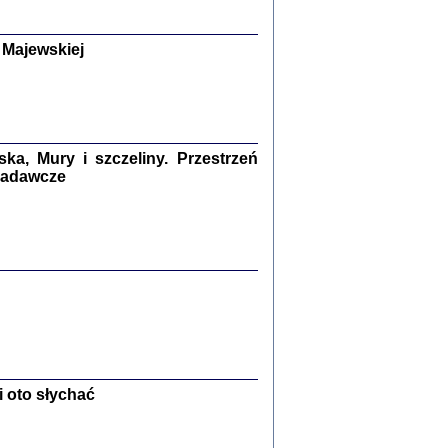
y Żydów w wybranych powiatach
okupowanej Polski
p Barbara Engelking, Jan Grabowski
 Majewskiej
Warszawa 2018
GA, ŻADNE KŁAMSTWO ...
a z warszawskiego getta
dler
,
oprac. i wstępem opatrzyła
Marta Janczewska
a, Mury i szczeliny. Przestrzeń
2018
 badawcze
Zagłada Żydów.
Studia i Materiały
nr 13, R. 2017
Warszawa 2017
 oto słychać
Ż PRZESZLI ...
sany w bunkrze (Żółkiew 1942-1944)
er
,
oprac. i wstępem opatrzyła Anna Wylegała