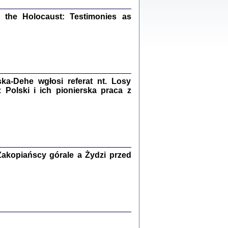
ów.
iały
the Holocaust: Testimonies as
1
21
a-Dehe wgłosi referat nt. Losy
NIESIE NAM KOLEJNA GODZINA ...
Polski i ich pionierska praca z
isany w ukryciu w latach 1943-1944
ara Engelking, tłum. z jidysz Monika
Polit
Warszawa 2020
akopiańscy górale a Żydzi przed
ów.
iały
0
20