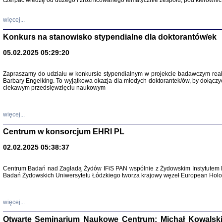
czerpać wiedzę od dużego i zróżnicowanego tematycznie zespołu, pod kierownic
więcej...
Konkurs na stanowisko stypendialne dla doktorantów/ek
05.02.2025 05:29:20
Zapraszamy do udziału w konkursie stypendialnym w projekcie badawczym rea
Barbary Engelking. To wyjątkowa okazja dla młodych doktorantek/ów, by dołączy
ciekawym przedsięwzięciu naukowym
SNY CHOCI
Okupacyjne 
Mazowieck
oprac. i ws
więcej...
Warszawa 
Centrum w konsorcjum EHRI PL
02.02.2025 05:38:37
Centrum Badań nad Zagładą Żydów IFiS PAN wspólnie z Żydowskim Instytutem 
Badań Żydowskich Uniwersytetu Łódzkiego tworza krajowy węzeł European Holoc
SZCZĘŚCIE JES
Losy kobiet ocalały
więcej...
Otwarte Seminarium Naukowe Centrum: Michał Kowalski, G