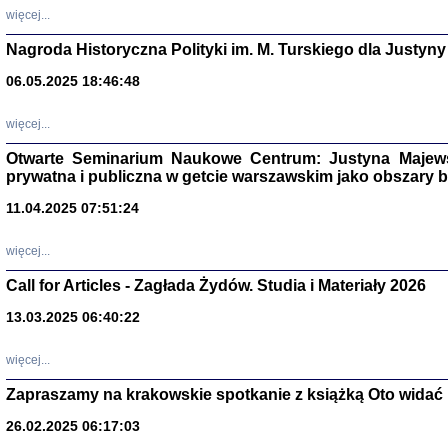
DALEJ JEST NOC. Los
więcej...
red. i wstę
Nagroda Historyczna Polityki im. M. Turskiego dla Justyny
06.05.2025 18:46:48
ŻADNA BLA
więcej...
Wspomnieni
Stanisław A
Otwarte Seminarium Naukowe Centrum: Justyna Majewsk
Warszawa 
prywatna i publiczna w getcie warszawskim jako obszary
11.04.2025 07:51:24
więcej...
Call for Articles - Zagłada Żydów. Studia i Materiały 2026
13.03.2025 06:40:22
więcej...
Zapraszamy na krakowskie spotkanie z książką Oto widać i
TYLEŚMY JU
Dziennik pi
26.02.2025 06:17:03
Clara Kram