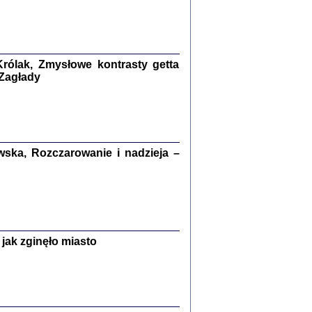
kiego Żyda wspomnienia, łzy i myśli
Zapiski z okupacyjnej Warszawy
konowski, oprac. Marta Janczewska
rólak, Zmysłowe kontrasty getta
Warszawa 2020
 Zagłady
Y TE SŁOWA JEST PRACOWNIKIEM
ska, Rozczarowanie i nadzieja –
GETTOWEJ INSTYTUCJI ...
nnika' i inne pisma z łódzkiego getta
 z jidysz, oprac. i wstęp. Monika Polit
Warszawa 2019
jak zginęło miasto
ETĘ NIEMIECKĄ ...
ny w ukryciu w Warszawie w latach 1943-1944
rg
,
oprac. i wstępem opatrzyła
Barbara Engelking
9