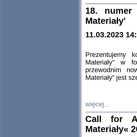
18. numer 
Materiały'
11.03.2023 14
Prezentujemy k
Materiały" w 
przewodnim now
Materiały” jest s
więcej...
Call for A
Materiały« 