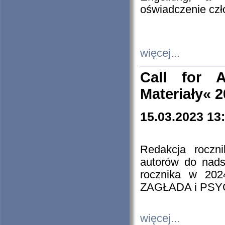
oświadczenie cz
więcej...
Call for A
Materiały« 
15.03.2023 13
Redakcja roczn
autorów do nads
rocznika w 202
ZAGŁADA i PS
więcej...