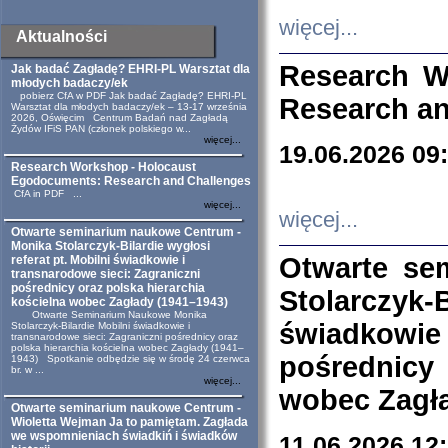
więcej...
Aktualności
Research W
Jak badać Zagładę? EHRI-PL Warsztat dla
młodych badaczy/ek
pobierz CfA w PDF Jak badać Zagładę? EHRI-PL
Research an
Warsztat dla młodych badaczy/ek – 13-17 września
2026, Oświęcim Centrum Badań nad Zagładą
Żydów IFiS PAN (członek polskiego w...
więcej...
19.06.2026 09
Research Workshop - Holocaust
Egodocuments: Research and Challenges
CfA in PDF ...
więcej...
więcej...
Otwarte seminarium naukowe Centrum -
Monika Stolarczyk-Bilardie wygłosi
Otwarte se
referat pt. Mobilni świadkowie i
transnarodowe sieci: Zagraniczni
pośrednicy oraz polska hierarchia
Stolarczyk-
kościelna wobec Zagłady (1941–1943)
Otwarte Seminarium Naukowe Monika
świadkowie
Stolarczyk-Bilardie Mobilni świadkowie i
transnarodowe sieci: Zagraniczni pośrednicy oraz
polska hierarchia kościelna wobec Zagłady (1941–
pośrednicy
1943) Spotkanie odbędzie się w środę 24 czerwca
br. w ...
więcej...
wobec Zagła
Otwarte seminarium naukowe Centrum -
Wioletta Wejman Ja to pamiętam. Zagłada
we wspomnieniach świadkiń i świadków
11.06.2026 12