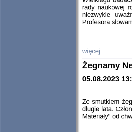
Wielkiego badacz
rady naukowej ro
niezwykle uważn
Profesora słowam
więcej...
Żegnamy Ne
05.08.2023 13
Ze smutkiem żeg
długie lata. Czł
Materiały" od chw