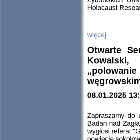
Żydowskich Uniw
Holocaust Resear
więcej...
Otwarte Se
Kowalski, 
„polowanie
węgrowskim.
08.01.2025 13
Zapraszamy do 
Badań nad Zagła
wygłosi referat "
powiecie sokołow