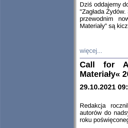
Dziś oddajemy 
"Zagłada Żydów. 
przewodnim now
Materiały” są kic
więcej...
Call for A
Materiały« 
29.10.2021 09
Redakcja roczn
autorów do nads
roku poświęcone