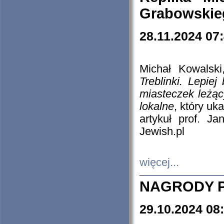
Grabowskieg
28.11.2024 07
Michał Kowalski
Treblinki. Lepie
miasteczek leżąc
lokalne
, który uk
artykuł prof. J
Jewish.pl
więcej...
NAGRODY P
29.10.2024 08