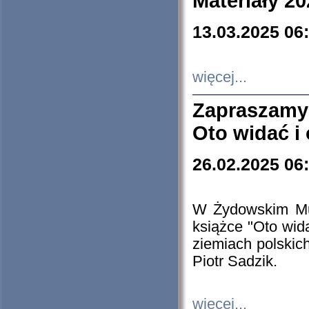
Materiały 20
13.03.2025 06
więcej...
Zapraszamy
Oto widać i
26.02.2025 06
W Żydowskim Muz
książce "Oto wid
ziemiach polski
Piotr Sadzik.
więcej...