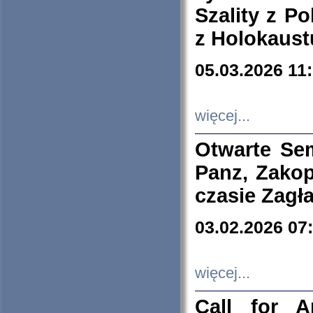
Szality z Po
z Holokaust
05.03.2026 11
więcej...
Otwarte Se
Panz, Zakop
czasie Zagł
03.02.2026 07
więcej...
Call for A