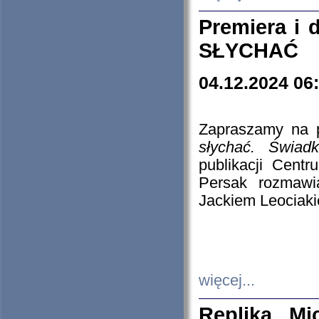
Premiera i
SŁYCHAĆ
04.12.2024 06
Zapraszamy na p
słychać. Świad
publikacji Cen
Persak rozmawi
Jackiem Leociaki
więcej...
Replika Mi