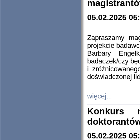
magistrantó
05.02.2025 05
Zapraszamy mag
projekcie badaw
Barbary Engel
badaczek/czy będ
i zróżnicowaneg
doświadczonej lid
więcej...
Konkurs n
doktorantó
05.02.2025 05