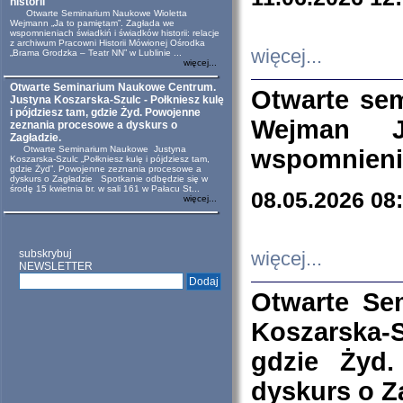
historii
Otwarte Seminarium Naukowe Wioletta
Wejmann „Ja to pamiętam”. Zagłada we
wspomnieniach świadkiń i świadków historii: relacje
z archiwum Pracowni Historii Mówionej Ośrodka
więcej...
„Brama Grodzka – Teatr NN” w Lublinie ...
więcej...
Otwarte Seminarium Naukowe Centrum.
Otwarte se
Justyna Koszarska-Szulc - Połkniesz kulę
i pójdziesz tam, gdzie Żyd. Powojenne
Wejman 
zeznania procesowe a dyskurs o
Zagładzie.
Otwarte Seminarium Naukowe Justyna
wspomnienia
Koszarska-Szulc „Połkniesz kulę i pójdziesz tam,
gdzie Żyd”. Powojenne zeznania procesowe a
dyskurs o Zagładzie Spotkanie odbędzie się w
środę 15 kwietnia br. w sali 161 w Pałacu St...
08.05.2026 08
więcej...
subskrybuj
więcej...
NEWSLETTER
Otwarte Se
Koszarska-S
gdzie Żyd
dyskurs o Z