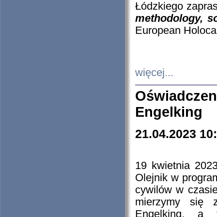
Łódzkiego zapras
methodology, so
European Holocau
więcej...
Oświadczen
Engelking
21.04.2023 10
19 kwietnia 2023
Olejnik w progra
cywilów w czasie
mierzymy się z
Engelking, a 