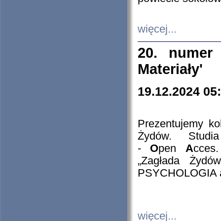
więcej...
20. numer 
Materiały'
19.12.2024 05
Prezentujemy kol
Żydów. Stud
-
O
pen
A
cces
„Zagłada Żydów
PSYCHOLOGIA 
więcej...