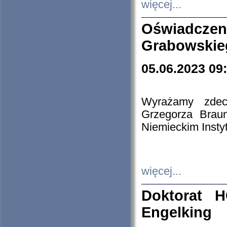
więcej...
Oświadczen
Grabowskie
05.06.2023 09
Wyrażamy zdecy
Grzegorza Brau
Niemieckim Insty
więcej...
Doktorat H
Engelking