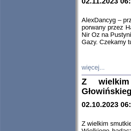
02.11.2023 06
AlexDancyg – przy
porwany przez H
Nir Oz na Pustyn
Gazy. Czekamy tu
więcej...
Z wielki
Głowińskie
02.10.2023 06
Z wielkim smutki