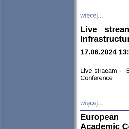
więcej...
Live stre
Infrastruct
17.06.2024 13
Live straeam - 
Conference
więcej...
European H
Academic C