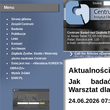
Szukaj:
Menu
Strona główna
Zespół Centrum
Badania
Centrum Badań nad Zagładą 
Publikacje
ul. Nowy Świat 72, 00-330 War
Linki
Palac Staszica pok. 120
e-mail: centrum@holocaustrese
Kontakt
Archiwum
Call for Articles »Zagł
Zagłada Żydów. Studia i Materiały
Studia i Materiały« 202
pismo naukowe Centrum
Dalej jest noc - »Nieudana KOREKTA
Aktualnośc
OBRAZU«
Wybór źródeł
EHRI PL
Jak bada
Warsztat dl
24.06.2026 07