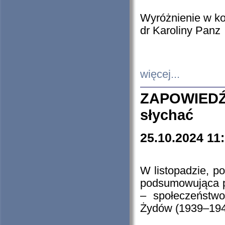
Wyróżnienie w k
dr Karoliny Panz
więcej...
ZAPOWIEDŹ
słychać
25.10.2024 11
W listopadzie, p
podsumowująca p
– społeczeństw
Żydów (1939–194