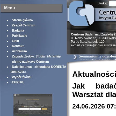
Szukaj:
Menu
Strona główna
Zespół Centrum
Badania
Centrum Badań nad Zagładą 
Publikacje
ul. Nowy Świat 72, 00-330 War
Linki
Palac Staszica pok. 120
e-mail: centrum@holocaustrese
Kontakt
Archiwum
Seminarium z udziałem 
Zagłada Żydów. Studia i Materiały
Jarkowskiej o krakows
pismo naukowe Centrum
szantażystach i szmal
Dalej jest noc - »Nieudana KOREKTA
Aktualnośc
OBRAZU«
Wybór źródeł
EHRI PL
Jak bada
Warsztat dl
24.06.2026 07