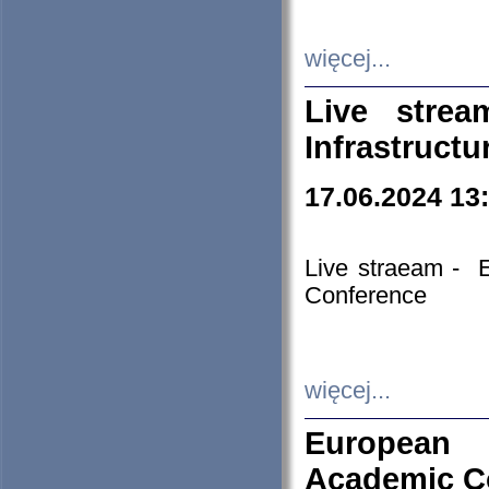
więcej...
Live stre
Infrastruct
17.06.2024 13
Live straeam - 
Conference
więcej...
European H
Academic C