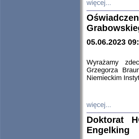
więcej...
Oświadczen
Grabowskie
05.06.2023 09
Wyrażamy zdecy
Grzegorza Brau
Niemieckim Insty
więcej...
Doktorat H
Engelking