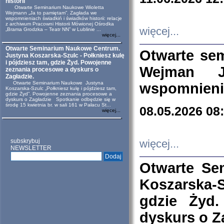
historii
Otwarte Seminarium Naukowe Wioletta
Wejmann „Ja to pamiętam”. Zagłada we
wspomnieniach świadkiń i świadków historii: relacje
z archiwum Pracowni Historii Mówionej Ośrodka
więcej...
„Brama Grodzka – Teatr NN” w Lublinie ...
więcej...
Otwarte Seminarium Naukowe Centrum.
Otwarte se
Justyna Koszarska-Szulc - Połkniesz kulę
i pójdziesz tam, gdzie Żyd. Powojenne
Wejman 
zeznania procesowe a dyskurs o
Zagładzie.
Otwarte Seminarium Naukowe Justyna
wspomnienia
Koszarska-Szulc „Połkniesz kulę i pójdziesz tam,
gdzie Żyd”. Powojenne zeznania procesowe a
dyskurs o Zagładzie Spotkanie odbędzie się w
środę 15 kwietnia br. w sali 161 w Pałacu St...
08.05.2026 08
więcej...
subskrybuj
więcej...
NEWSLETTER
Otwarte Se
Koszarska-S
gdzie Żyd
dyskurs o Z