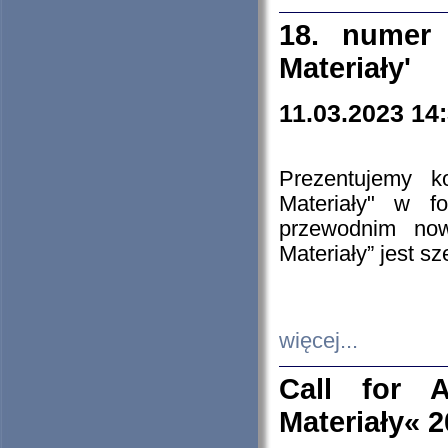
18. numer 
Materiały'
11.03.2023 14
Prezentujemy k
Materiały" w 
przewodnim now
Materiały” jest s
więcej...
Call for A
Materiały« 