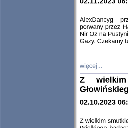
02.11.2023 06
AlexDancyg – przy
porwany przez H
Nir Oz na Pustyn
Gazy. Czekamy tu
więcej...
Z wielki
Głowińskie
02.10.2023 06
Z wielkim smutki