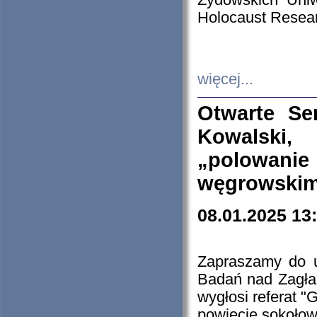
Żydowskich Uniw
Holocaust Resear
więcej...
Otwarte Se
Kowalski, 
„polowanie
węgrowskim.
08.01.2025 13
Zapraszamy do 
Badań nad Zagła
wygłosi referat "
powiecie sokołow