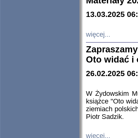
Materiały 20
13.03.2025 06
więcej...
Zapraszamy
Oto widać i
26.02.2025 06
W Żydowskim Muz
książce "Oto wid
ziemiach polski
Piotr Sadzik.
więcej...