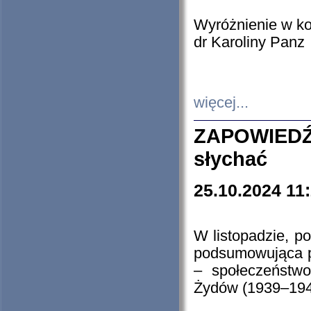
Wyróżnienie w k
dr Karoliny Panz
więcej...
ZAPOWIEDŹ
słychać
25.10.2024 11
W listopadzie, p
podsumowująca p
– społeczeństw
Żydów (1939–194