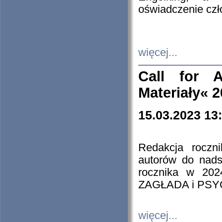
oświadczenie cz
więcej...
Call for A
Materiały« 
15.03.2023 13
Redakcja roczn
autorów do nads
rocznika w 202
ZAGŁADA i PS
więcej...