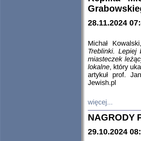
Grabowskieg
28.11.2024 07
Michał Kowalski
Treblinki. Lepie
miasteczek leżąc
lokalne
, który uk
artykuł prof. J
Jewish.pl
więcej...
NAGRODY P
29.10.2024 08