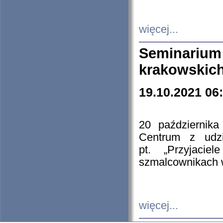
więcej...
Seminarium
krakowskich
19.10.2021 06
20 październik
Centrum z udzia
pt. „Przyjacie
szmalcownikach
więcej...