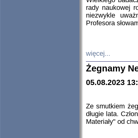
Wielkiego badacz
rady naukowej ro
niezwykle uważn
Profesora słowam
więcej...
Żegnamy Ne
05.08.2023 13
Ze smutkiem żeg
długie lata. Czł
Materiały" od chw