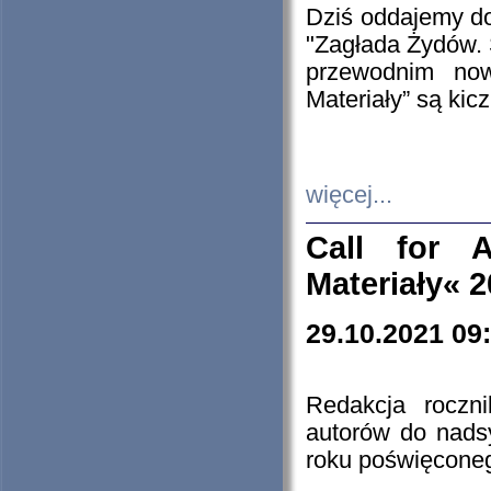
Dziś oddajemy 
"Zagłada Żydów. 
przewodnim now
Materiały” są kic
więcej...
Call for A
Materiały« 
29.10.2021 09
Redakcja roczn
autorów do nads
roku poświęcone