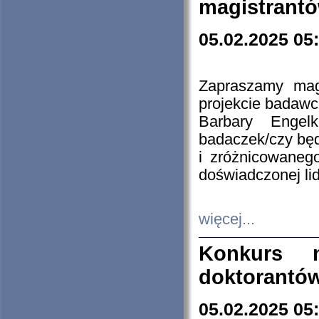
magistrantó
05.02.2025 05
Zapraszamy mag
projekcie badaw
Barbary Engel
badaczek/czy będ
i zróżnicowaneg
doświadczonej lid
więcej...
Konkurs n
doktorantó
05.02.2025 05