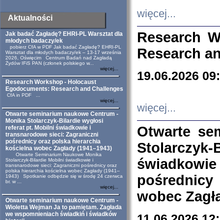
więcej...
Aktualności
Research W
Jak badać Zagładę? EHRI-PL Warsztat dla
młodych badaczy/ek
pobierz CfA w PDF Jak badać Zagładę? EHRI-PL
Research an
Warsztat dla młodych badaczy/ek – 13-17 września
2026, Oświęcim Centrum Badań nad Zagładą
Żydów IFiS PAN (członek polskiego w...
więcej...
19.06.2026 09
Research Workshop - Holocaust
Egodocuments: Research and Challenges
CfA in PDF ...
więcej...
więcej...
Otwarte seminarium naukowe Centrum -
Monika Stolarczyk-Bilardie wygłosi
Otwarte se
referat pt. Mobilni świadkowie i
transnarodowe sieci: Zagraniczni
pośrednicy oraz polska hierarchia
Stolarczyk-
kościelna wobec Zagłady (1941–1943)
Otwarte Seminarium Naukowe Monika
świadkowie
Stolarczyk-Bilardie Mobilni świadkowie i
transnarodowe sieci: Zagraniczni pośrednicy oraz
polska hierarchia kościelna wobec Zagłady (1941–
pośrednicy
1943) Spotkanie odbędzie się w środę 24 czerwca
br. w ...
więcej...
wobec Zagła
Otwarte seminarium naukowe Centrum -
Wioletta Wejman Ja to pamiętam. Zagłada
we wspomnieniach świadkiń i świadków
11.06.2026 12