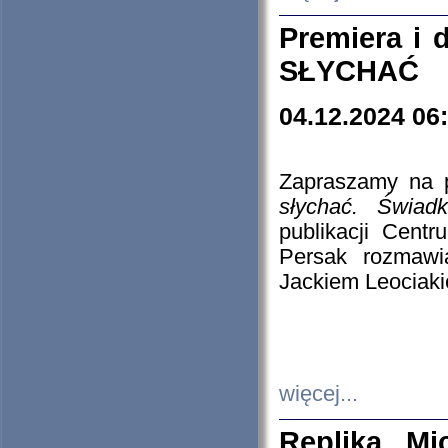
Premiera i
SŁYCHAĆ
04.12.2024 06
Zapraszamy na p
słychać. Świad
publikacji Cen
Persak rozmawi
Jackiem Leociaki
więcej...
Replika Mi