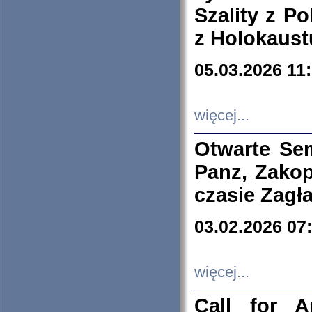
Szality z Po
z Holokaust
05.03.2026 11
więcej...
Otwarte Se
Panz, Zakop
czasie Zagł
03.02.2026 07
więcej...
Call for A