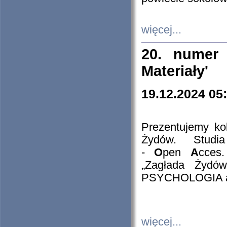
więcej...
20. numer 
Materiały'
19.12.2024 05
Prezentujemy kol
Żydów. Stud
-
O
pen
A
cces
„Zagłada Żydów
PSYCHOLOGIA 
więcej...