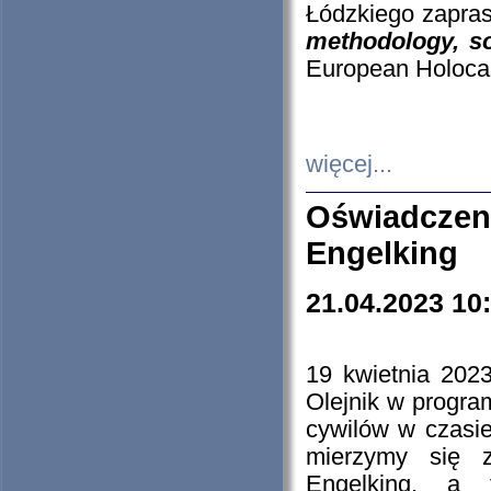
Łódzkiego zapras
methodology, so
European Holocau
więcej...
Oświadczen
Engelking
21.04.2023 10
19 kwietnia 2023
Olejnik w progra
cywilów w czasie
mierzymy się z
Engelking, a 