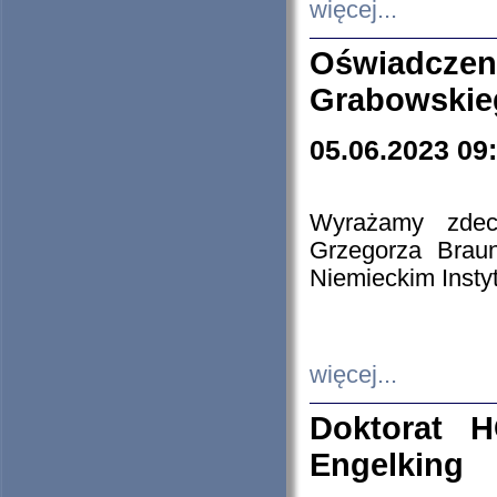
więcej...
Oświadczen
Grabowskie
05.06.2023 09
Wyrażamy zdecy
Grzegorza Brau
Niemieckim Insty
więcej...
Doktorat H
Engelking