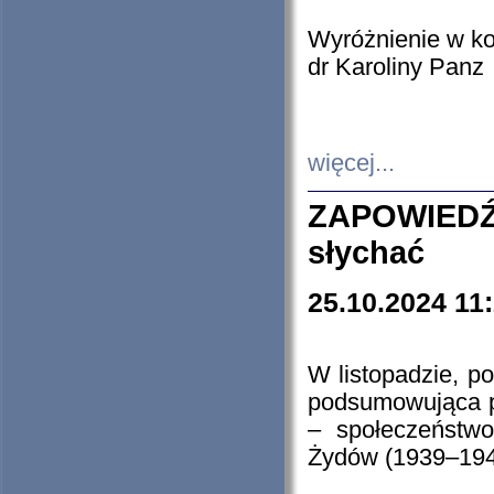
Wyróżnienie w k
dr Karoliny Panz
więcej...
ZAPOWIEDŹ
słychać
25.10.2024 11
W listopadzie, p
podsumowująca p
– społeczeństw
Żydów (1939–194