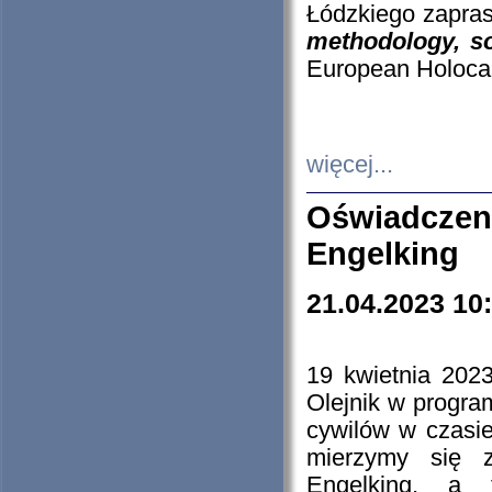
Łódzkiego zapras
methodology, so
European Holocau
więcej...
Oświadczen
Engelking
21.04.2023 10
19 kwietnia 2023
Olejnik w progra
cywilów w czasie
mierzymy się z
Engelking, a 