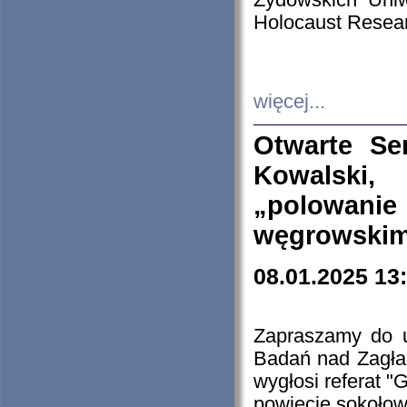
Żydowskich Uniw
Holocaust Resear
więcej...
Otwarte Se
Kowalski, 
„polowanie
węgrowskim.
08.01.2025 13
Zapraszamy do 
Badań nad Zagła
wygłosi referat "
powiecie sokołow