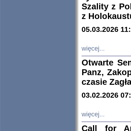
Szality z Po
z Holokaust
05.03.2026 11
więcej...
Otwarte Se
Panz, Zakop
czasie Zagł
03.02.2026 07
więcej...
Call for A