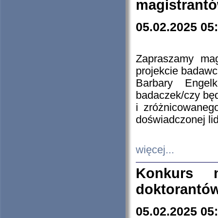
magistrantó
05.02.2025 05
Zapraszamy mag
projekcie badaw
Barbary Engel
badaczek/czy będ
i zróżnicowaneg
doświadczonej lid
więcej...
Konkurs n
doktorantó
05.02.2025 05