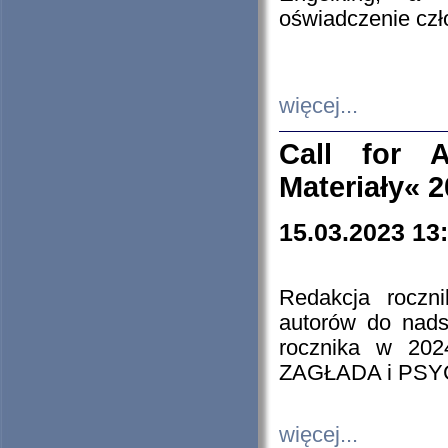
oświadczenie cz
więcej...
Call for A
Materiały« 
15.03.2023 13
Redakcja roczn
autorów do nads
rocznika w 202
ZAGŁADA i PS
więcej...