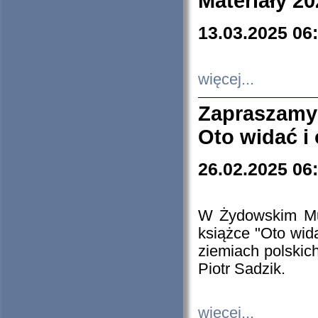
Materiały 20
13.03.2025 06
więcej...
Zapraszamy
Oto widać i
26.02.2025 06
W Żydowskim Muz
książce "Oto wid
ziemiach polski
Piotr Sadzik.
więcej...