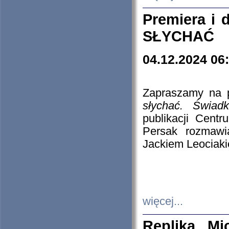
Premiera i
SŁYCHAĆ
04.12.2024 06
Zapraszamy na p
słychać. Świad
publikacji Cen
Persak rozmawi
Jackiem Leociaki
więcej...
Replika Mi