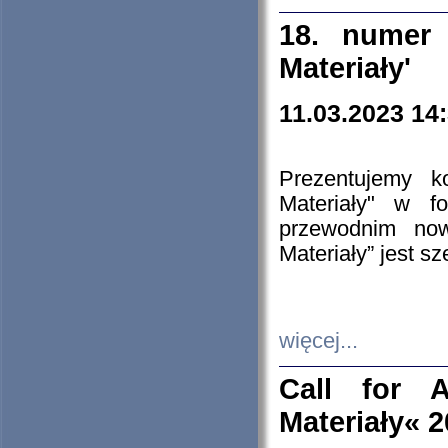
18. numer 
Materiały'
11.03.2023 14
Prezentujemy k
Materiały" w 
przewodnim now
Materiały” jest s
więcej...
Call for A
Materiały« 