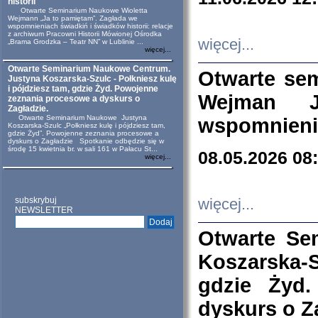
historii
Otwarte Seminarium Naukowe Wioletta
Wejmann „Ja to pamiętam”. Zagłada we
wspomnieniach świadkiń i świadków historii: relacje
z archiwum Pracowni Historii Mówionej Ośrodka
więcej...
„Brama Grodzka – Teatr NN” w Lublinie ...
więcej...
Otwarte Seminarium Naukowe Centrum.
Otwarte se
Justyna Koszarska-Szulc - Połkniesz kulę
i pójdziesz tam, gdzie Żyd. Powojenne
Wejman 
zeznania procesowe a dyskurs o
Zagładzie.
Otwarte Seminarium Naukowe Justyna
wspomnienia
Koszarska-Szulc „Połkniesz kulę i pójdziesz tam,
gdzie Żyd”. Powojenne zeznania procesowe a
dyskurs o Zagładzie Spotkanie odbędzie się w
środę 15 kwietnia br. w sali 161 w Pałacu St...
08.05.2026 08
więcej...
subskrybuj
więcej...
NEWSLETTER
Otwarte Se
Koszarska-S
gdzie Żyd
dyskurs o Z