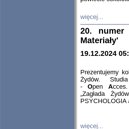
więcej...
20. numer 
Materiały'
19.12.2024 05
Prezentujemy kol
Żydów. Stud
-
O
pen
A
cces
„Zagłada Żydów
PSYCHOLOGIA 
więcej...