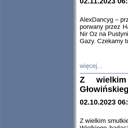
02.11.2023 06
AlexDancyg – przy
porwany przez H
Nir Oz na Pustyn
Gazy. Czekamy tu
więcej...
Z wielki
Głowińskie
02.10.2023 06
Z wielkim smutki