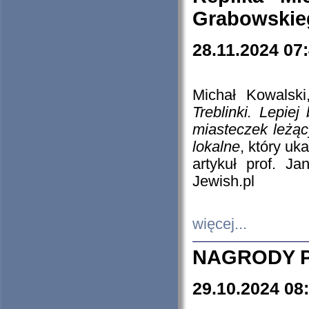
Grabowskieg
28.11.2024 07
Michał Kowalski
Treblinki. Lepie
miasteczek leżąc
lokalne
, który uk
artykuł prof. J
Jewish.pl
więcej...
NAGRODY P
29.10.2024 08