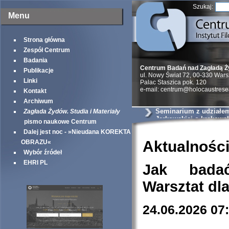
Szukaj:
Menu
Strona główna
Zespół Centrum
Badania
Centrum Badań nad Zagładą 
Publikacje
ul. Nowy Świat 72, 00-330 War
Linki
Palac Staszica pok. 120
e-mail: centrum@holocaustrese
Kontakt
Archiwum
Seminarium z udziałem 
Zagłada Żydów. Studia i Materiały
Jarkowskiej o krakows
pismo naukowe Centrum
szantażystach i szmal
Dalej jest noc - »Nieudana KOREKTA
Aktualnośc
OBRAZU«
Wybór źródeł
EHRI PL
Jak bada
Warsztat dl
24.06.2026 07