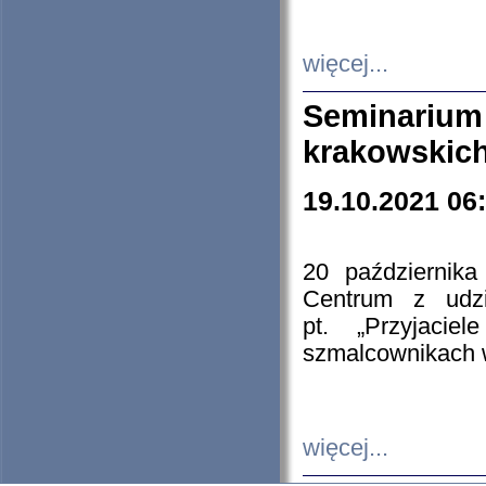
więcej...
Seminarium
krakowskich
19.10.2021 06
20 październik
Centrum z udzia
pt. „Przyjacie
szmalcownikach
więcej...