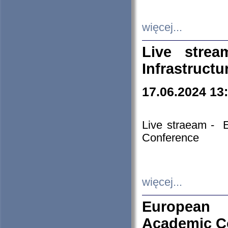
więcej...
Live stre
Infrastruct
17.06.2024 13
Live straeam - 
Conference
więcej...
European H
Academic C