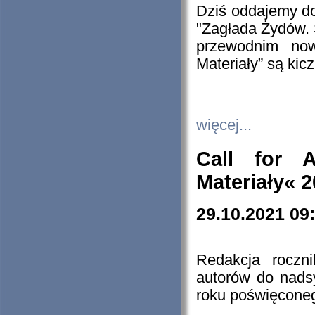
Dziś oddajemy 
"Zagłada Żydów. 
przewodnim now
Materiały” są kic
więcej...
Call for A
Materiały« 
29.10.2021 09
Redakcja roczn
autorów do nads
roku poświęcone