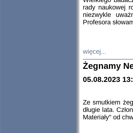
Wielkiego badacz
rady naukowej ro
niezwykle uważn
Profesora słowam
więcej...
Żegnamy Ne
05.08.2023 13
Ze smutkiem żeg
długie lata. Czł
Materiały" od chw