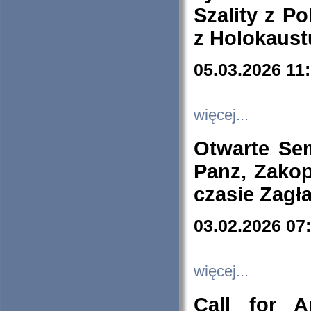
Szality z Po
z Holokaust
05.03.2026 11
więcej...
Otwarte Se
Panz, Zakop
czasie Zagł
03.02.2026 07
więcej...
Call for A