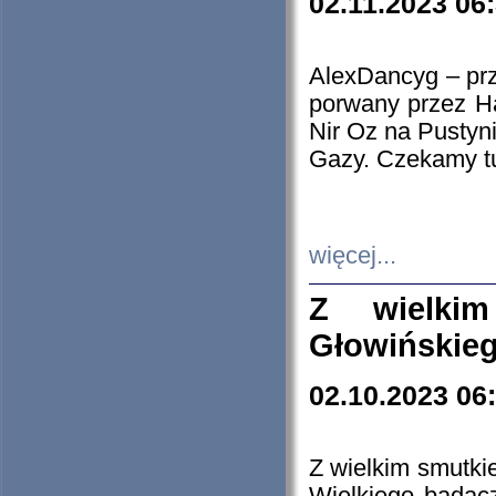
02.11.2023 06
AlexDancyg – przy
porwany przez H
Nir Oz na Pustyn
Gazy. Czekamy tu
więcej...
Z wielki
Głowińskie
02.10.2023 06
Z wielkim smutki