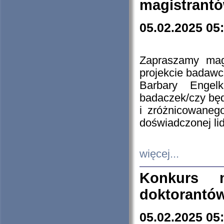
magistrantó
05.02.2025 05
Zapraszamy mag
projekcie badaw
Barbary Engel
badaczek/czy będ
i zróżnicowaneg
doświadczonej lid
więcej...
Konkurs n
doktorantó
05.02.2025 05