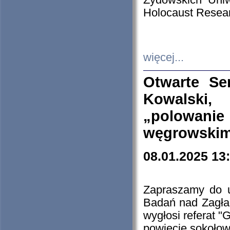
Żydowskich Uniw
Holocaust Resear
więcej...
Otwarte Se
Kowalski, 
„polowanie
węgrowskim.
08.01.2025 13
Zapraszamy do 
Badań nad Zagła
wygłosi referat "
powiecie sokołow