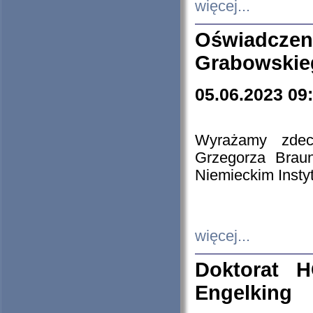
więcej...
Oświadczen
Grabowskie
05.06.2023 09
Wyrażamy zdecy
Grzegorza Brau
Niemieckim Insty
więcej...
Doktorat H
Engelking