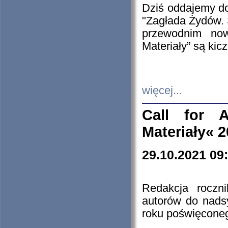
Dziś oddajemy 
"Zagłada Żydów. 
przewodnim now
Materiały” są kic
więcej...
Call for A
Materiały« 
29.10.2021 09
Redakcja roczn
autorów do nads
roku poświęcone