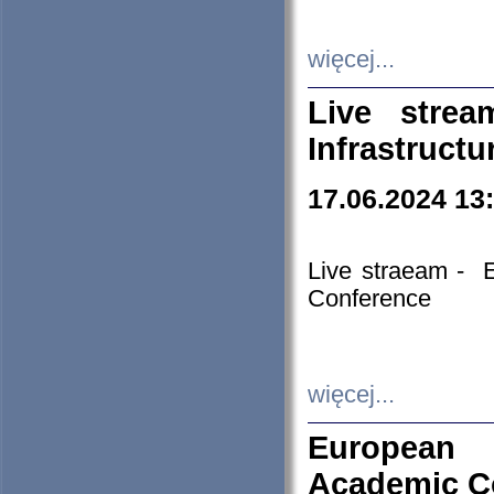
więcej...
Live stre
Infrastruct
17.06.2024 13
Live straeam - 
Conference
więcej...
European H
Academic C