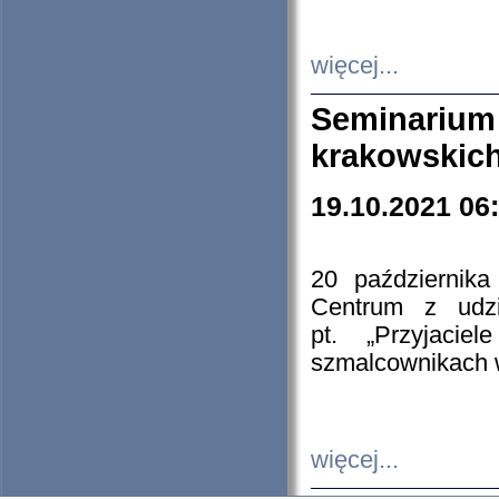
więcej...
Seminarium
krakowskich
19.10.2021 06
20 październik
Centrum z udzia
pt. „Przyjacie
szmalcownikach
więcej...