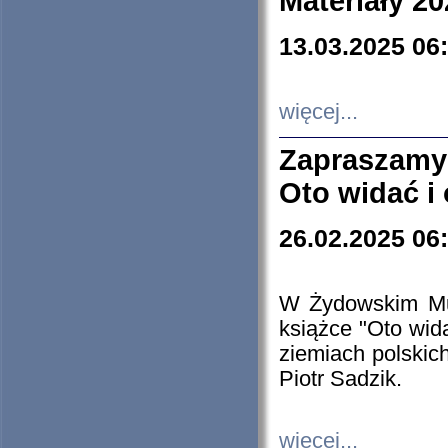
Materiały 20
13.03.2025 06
więcej...
Zapraszamy
Oto widać i
26.02.2025 06
W Żydowskim Muz
książce "Oto wid
ziemiach polski
Piotr Sadzik.
więcej...