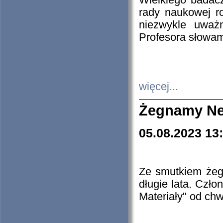
Wielkiego badacz
rady naukowej ro
niezwykle uważn
Profesora słowam
więcej...
Żegnamy Ne
05.08.2023 13
Ze smutkiem żeg
długie lata. Czł
Materiały" od chw