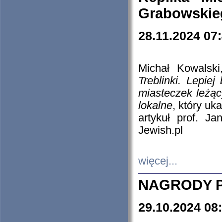
Grabowskieg
28.11.2024 07
Michał Kowalski
Treblinki. Lepie
miasteczek leżąc
lokalne
, który uk
artykuł prof. J
Jewish.pl
więcej...
NAGRODY P
29.10.2024 08