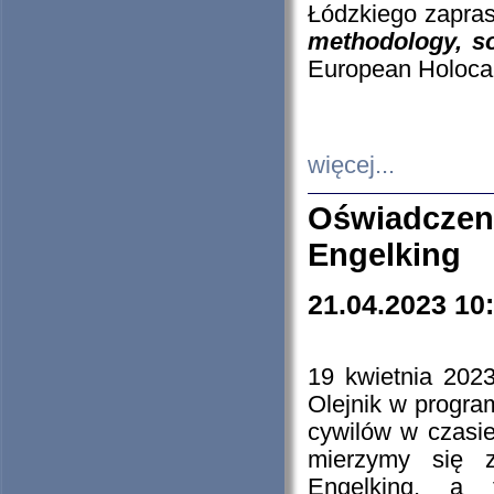
Łódzkiego zapras
methodology, so
European Holocau
więcej...
Oświadczen
Engelking
21.04.2023 10
19 kwietnia 2023
Olejnik w progra
cywilów w czasie
mierzymy się z
Engelking, a 