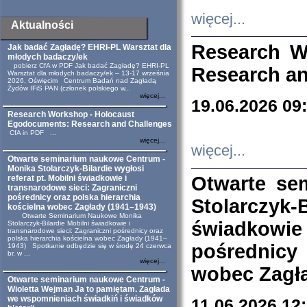
więcej...
Aktualności
Research W
Jak badać Zagładę? EHRI-PL Warsztat dla
młodych badaczy/ek
pobierz CfA w PDF Jak badać Zagładę? EHRI-PL
Research an
Warsztat dla młodych badaczy/ek – 13-17 września
2026, Oświęcim Centrum Badań nad Zagładą
Żydów IFiS PAN (członek polskiego w...
więcej...
19.06.2026 09
Research Workshop - Holocaust
Egodocuments: Research and Challenges
CfA in PDF ...
więcej...
więcej...
Otwarte seminarium naukowe Centrum -
Monika Stolarczyk-Bilardie wygłosi
Otwarte se
referat pt. Mobilni świadkowie i
transnarodowe sieci: Zagraniczni
pośrednicy oraz polska hierarchia
Stolarczyk-
kościelna wobec Zagłady (1941–1943)
Otwarte Seminarium Naukowe Monika
świadkowie
Stolarczyk-Bilardie Mobilni świadkowie i
transnarodowe sieci: Zagraniczni pośrednicy oraz
polska hierarchia kościelna wobec Zagłady (1941–
pośrednicy
1943) Spotkanie odbędzie się w środę 24 czerwca
br. w ...
więcej...
wobec Zagła
Otwarte seminarium naukowe Centrum -
Wioletta Wejman Ja to pamiętam. Zagłada
we wspomnieniach świadkiń i świadków
11.06.2026 12