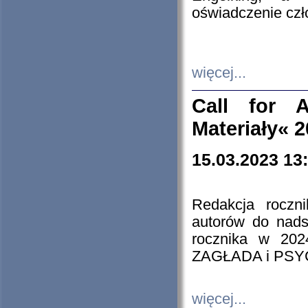
oświadczenie cz
więcej...
Call for A
Materiały« 
15.03.2023 13
Redakcja roczn
autorów do nads
rocznika w 202
ZAGŁADA i PS
więcej...