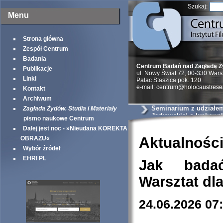
Szukaj:
Menu
Strona główna
Zespół Centrum
Badania
Centrum Badań nad Zagładą 
Publikacje
ul. Nowy Świat 72, 00-330 War
Linki
Palac Staszica pok. 120
e-mail: centrum@holocaustrese
Kontakt
Archiwum
Seminarium z udziałem 
Zagłada Żydów. Studia i Materiały
Jarkowskiej o krakows
pismo naukowe Centrum
szantażystach i szmal
Dalej jest noc - »Nieudana KOREKTA
Aktualnośc
OBRAZU«
Wybór źródeł
EHRI PL
Jak bada
Warsztat dl
24.06.2026 07