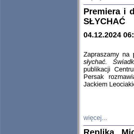
Premiera i
SŁYCHAĆ
04.12.2024 06
Zapraszamy na p
słychać. Świad
publikacji Cen
Persak rozmawi
Jackiem Leociaki
więcej...
Replika Mi