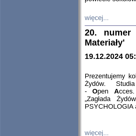
więcej...
20. numer 
Materiały'
19.12.2024 05
Prezentujemy kol
Żydów. Stud
-
O
pen
A
cces
„Zagłada Żydów
PSYCHOLOGIA 
więcej...