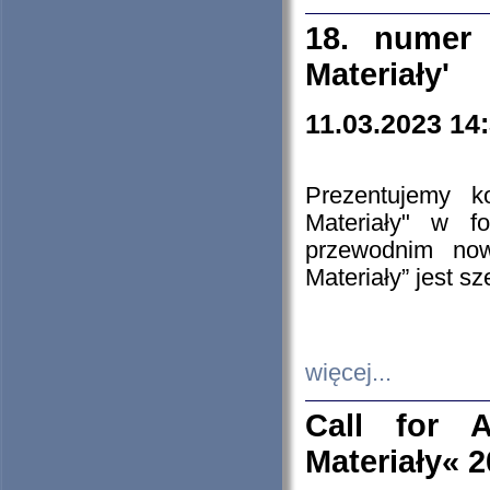
18. numer 
Materiały'
11.03.2023 14
Prezentujemy k
Materiały" w 
przewodnim now
Materiały” jest s
więcej...
Call for A
Materiały« 