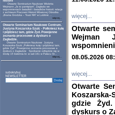
historii
Otwarte Seminarium Naukowe Wioletta
Wejmann „Ja to pamiętam”. Zagłada we
wspomnieniach świadkiń i świadków historii: relacje
z archiwum Pracowni Historii Mówionej Ośrodka
więcej...
„Brama Grodzka – Teatr NN” w Lublinie ...
więcej...
Otwarte Seminarium Naukowe Centrum.
Otwarte se
Justyna Koszarska-Szulc - Połkniesz kulę
i pójdziesz tam, gdzie Żyd. Powojenne
Wejman 
zeznania procesowe a dyskurs o
Zagładzie.
Otwarte Seminarium Naukowe Justyna
wspomnienia
Koszarska-Szulc „Połkniesz kulę i pójdziesz tam,
gdzie Żyd”. Powojenne zeznania procesowe a
dyskurs o Zagładzie Spotkanie odbędzie się w
środę 15 kwietnia br. w sali 161 w Pałacu St...
08.05.2026 08
więcej...
subskrybuj
więcej...
NEWSLETTER
Otwarte Se
Koszarska-S
gdzie Żyd
dyskurs o Z