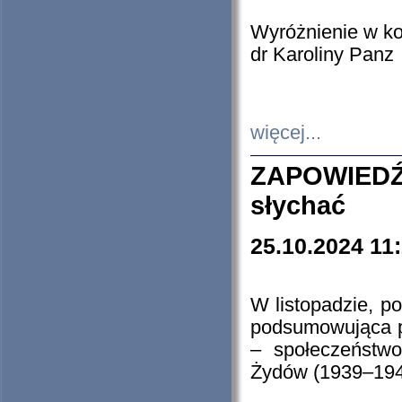
Wyróżnienie w k
dr Karoliny Panz
więcej...
ZAPOWIEDŹ
słychać
25.10.2024 11
W listopadzie, p
podsumowująca p
– społeczeństw
Żydów (1939–194