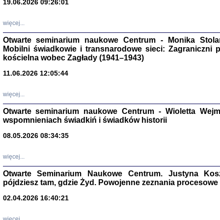
19.06.2026 09:26:01
więcej...
Otwarte seminarium naukowe Centrum - Monika Stolarcz
Mobilni świadkowie i transnarodowe sieci: Zagraniczni 
kościelna wobec Zagłady (1941–1943)
11.06.2026 12:05:44
Znowu mieliśmy
Dzienniki i pam
Binder Elza (El
więcej...
Wagner Rózia
oprac. Aleksa
Otwarte seminarium naukowe Centrum - Wioletta Wej
Warszawa 202
wspomnieniach świadkiń i świadków historii
08.05.2026 08:34:35
więcej...
oprac. Aleksan
Otwarte Seminarium Naukowe Centrum. Justyna Kosza
pójdziesz tam, gdzie Żyd. Powojenne zeznania procesowe 
02.04.2026 16:40:21
więcej...