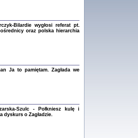
Zagłada Żydów.
Studia i Materiały
nr 18, R. 2022
Warszawa 2022
yk-Bilardie wygłosi referat pt.
pośrednicy oraz polska hierarchia
 iluzję, że żyjemy …
iętniki z Galicji Wschodniej
iszewa), Urman Jerzy Feliks, Strassler Szymon,
ndra Bańkowska
man Ja to pamiętam. Zagłada we
2
PAMIĘTNIK
Kalman Rotgeber
dra Bańkowska, wstęp Jacek Leociak
Warszawa 2021
rska-Szulc - Połkniesz kulę i
a dyskurs o Zagładzie.