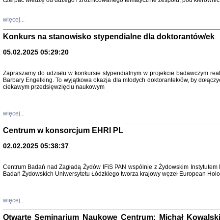
czerpać wiedzę od dużego i zróżnicowanego tematycznie zespołu, pod kierownic
więcej...
Konkurs na stanowisko stypendialne dla doktorantów/ek
05.02.2025 05:29:20
Zapraszamy do udziału w konkursie stypendialnym w projekcie badawczym rea
Barbary Engelking. To wyjątkowa okazja dla młodych doktorantek/ów, by dołączy
ciekawym przedsięwzięciu naukowym
SNY CHOCI
Okupacyjne 
Mazowieck
oprac. i ws
więcej...
Warszawa 
Centrum w konsorcjum EHRI PL
02.02.2025 05:38:37
Centrum Badań nad Zagładą Żydów IFiS PAN wspólnie z Żydowskim Instytutem 
Badań Żydowskich Uniwersytetu Łódzkiego tworza krajowy węzeł European Holoc
SZCZĘŚCIE JES
Losy kobiet ocalały
więcej...
Otwarte Seminarium Naukowe Centrum: Michał Kowalski, G