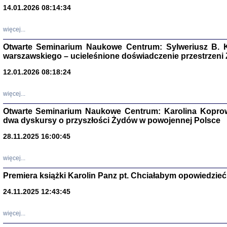
14.01.2026 08:14:34
Aryjs
więcej...
Sewek O
Otwarte Seminarium Naukowe Centrum: Sylweriusz B. K
warszawskiego – ucieleśnione doświadczenie przestrzeni
12.01.2026 08:18:24
więcej...
PISZĄC
Otwarte Seminarium Naukowe Centrum: Karolina Koprow
'z Dzie
dwa dyskursy o przyszłości Żydów w powojennej Polsce
Józef Zelkowicz, tłum.
28.11.2025 16:00:45
więcej...
Premiera książki Karolin Panz pt. Chciałabym opowiedzieć 
CZYTAJĄC GAZ
Dziennik pisa
24.11.2025 12:43:45
Jakub Hochbe
Warszawa 201
więcej...