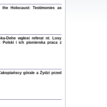
ów.
iały
the Holocaust: Testimonies as
1
21
a-Dehe wgłosi referat nt. Losy
NIESIE NAM KOLEJNA GODZINA ...
Polski i ich pionierska praca z
isany w ukryciu w latach 1943-1944
ara Engelking, tłum. z jidysz Monika
Polit
Warszawa 2020
akopiańscy górale a Żydzi przed
ów.
iały
0
20