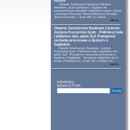
historii
Otwarte Seminarium Naukowe Wioletta
Wejmann „Ja to pamiętam”. Zagłada we
wspomnieniach świadkiń i świadków historii: relacje
z archiwum Pracowni Historii Mówionej Ośrodka
„Brama Grodzka – Teatr NN” w Lublinie ...
więcej...
Otwarte Seminarium Naukowe Centrum.
Justyna Koszarska-Szulc - Połkniesz kulę
i pójdziesz tam, gdzie Żyd. Powojenne
zeznania procesowe a dyskurs o
Zagładzie.
Otwarte Seminarium Naukowe Justyna
Koszarska-Szulc „Połkniesz kulę i pójdziesz tam,
gdzie Żyd”. Powojenne zeznania procesowe a
dyskurs o Zagładzie Spotkanie odbędzie się w
środę 15 kwietnia br. w sali 161 w Pałacu St...
więcej...
subskrybuj
NEWSLETTER