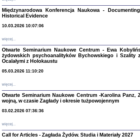
Zagłada Żyd
Studia i Mater
Międzynarodowa Konferencja Naukowa - Documenting 
nr 17, R. 202
Warszawa 20
Historical Evidence
10.03.2026 10:07:06
więcej...
Otwarte Seminarium Naukowe Centrum - Ewa Kobylińsk
NIE WIEMY CO PRZY
żydowskich psychoanalityków Bychowskiego i Szality z 
Dziennik p
Moszek Baum, oprac. Barb
Ocalałymi z Holokaustu
05.03.2026 11:10:20
więcej...
Otwarte Seminarium Naukowe Centrum -Karolina Panz, Z
wojną, w czasie Zagłady i okresie tużpowojennym
Zagłada Żyd
Studia i Mater
nr 16, R. 202
03.02.2026 07:36:36
Warszawa 20
więcej...
Call for Articles - Zagłada Żydów. Studia i Materiały 2027