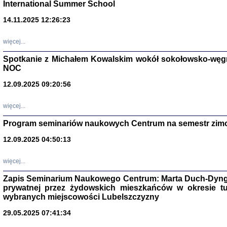
International Summer School
14.11.2025 12:26:23
więcej...
Spotkanie z Michałem Kowalskim wokół sokołowsko-węg
NOC
12.09.2025 09:20:56
więcej...
Program seminariów naukowych Centrum na semestr zim
Zagłada Żyd
Studia i Mater
12.09.2025 04:50:13
nr 14, R. 201
Warszawa 20
więcej...
Zapis Seminarium Naukowego Centrum: Marta Duch-Dyng
prywatnej przez żydowskich mieszkańców w okresie t
wybranych miejscowości Lubelszczyzny
29.05.2025 07:41:34