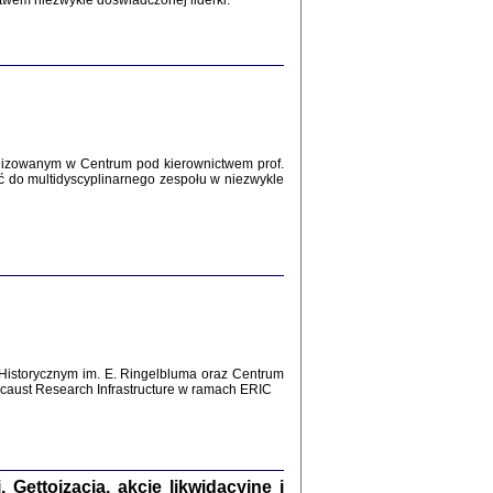
twem niezwykle doświadczonej liderki.
Zagłada Żydów.
Studia i Materiały
nr 12, R. 2016
Warszawa 2016
lizowanym w Centrum pod kierownictwem prof.
ć do multidyscyplinarnego zespołu w niezwykle
AŻ MAMY WSPANIAŁE ...
dzienniki Żydów z okolic Mińska
iego
tępem opatrzyła Barbara Engelking
2016
Historycznym im. E. Ringelbluma oraz Centrum
aust Research Infrastructure w ramach ERIC
T POSIADAĆ DOM POD ZIEMIĄ ...
ch z Zagłady w okolicach Dąbrowy
Tarnowskiej
oprac. i wstęp Jan Grabowski
Warszawa 2016
ettoizacja, akcje likwidacyjne i