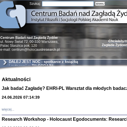
Szukaj:
Chciałabym 
Centrum Badań nad Zagładą Żydów
Zagłada Żydow
ul. Nowy Świat 72, 00-330 Warszawa;
Palac Staszica pok. 120
e-mail: centrum@holocaustresearch.pl
DALEJ JEST NOC - spotkanie z książką
i autorami w BIŁGORAJU
Żydzi w walc
Germany 193
Aktualności
Natalia Aleksiun, 
Jak badać Zagładę? EHRI-PL Warsztat dla młodych badac
Deborah Dash Moor
Turski, Laurence 
(Arkadij Zelcer)
24.06.2026 07:14:39
red. Krzysztof Pe
Warszawa 20
więcej...
Research Workshop - Holocaust Egodocuments: Researc