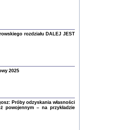
Zagłada Żydów.
Studia i Materiały
nr 15, R. 2019
Warszawa 2019
rowskiego rozdziału DALEJ JEST
owy 2025
ów.
iały
8
18
osz: Próby odzyskania własności
uż powojennym – na przykładzie