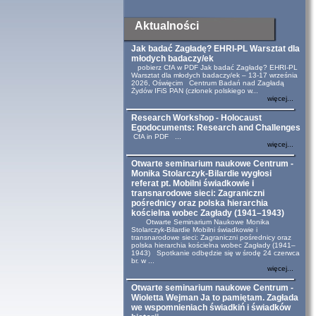
Aktualności
Jak badać Zagładę? EHRI-PL Warsztat dla
młodych badaczy/ek
pobierz CfA w PDF Jak badać Zagładę? EHRI-PL
Warsztat dla młodych badaczy/ek – 13-17 września
2026, Oświęcim Centrum Badań nad Zagładą
Żydów IFiS PAN (członek polskiego w...
więcej...
Research Workshop - Holocaust
Egodocuments: Research and Challenges
CfA in PDF ...
więcej...
Otwarte seminarium naukowe Centrum -
Monika Stolarczyk-Bilardie wygłosi
referat pt. Mobilni świadkowie i
transnarodowe sieci: Zagraniczni
pośrednicy oraz polska hierarchia
kościelna wobec Zagłady (1941–1943)
Otwarte Seminarium Naukowe Monika
Stolarczyk-Bilardie Mobilni świadkowie i
transnarodowe sieci: Zagraniczni pośrednicy oraz
polska hierarchia kościelna wobec Zagłady (1941–
1943) Spotkanie odbędzie się w środę 24 czerwca
br. w ...
więcej...
Otwarte seminarium naukowe Centrum -
Wioletta Wejman Ja to pamiętam. Zagłada
we wspomnieniach świadkiń i świadków