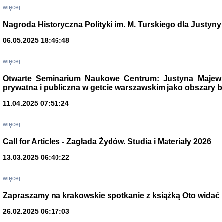
DALEJ JEST NOC. Los
więcej...
red. i wstę
Nagroda Historyczna Polityki im. M. Turskiego dla Justyny
06.05.2025 18:46:48
ŻADNA BLA
więcej...
Wspomnieni
Stanisław A
Warszawa 
Otwarte Seminarium Naukowe Centrum: Justyna Majewsk
prywatna i publiczna w getcie warszawskim jako obszary
11.04.2025 07:51:24
więcej...
Call for Articles - Zagłada Żydów. Studia i Materiały 2026
13.03.2025 06:40:22
więcej...
Zapraszamy na krakowskie spotkanie z książką Oto widać i
TYLEŚMY JU
Dziennik pi
26.02.2025 06:17:03
Clara Kram