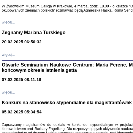
Warszawa 
W Żydowskim Muzeum Galicja w Krakowie, 4 marca, godz. 18.00 - o książce "Ot
okupowanych ziemiach polskich" rozmawiać będą Agnieszka Haska, Roma Sendyk
więcej...
Żegnamy Mariana Turskiego
20.02.2025 06:50:32
Zapisk
Tadeusz Obremski, opra
więcej...
Otwarte Seminarium Naukowe Centrum: Maria Ferenc, Mor
końcowym okresie istnienia getta
07.02.2025 08:11:16
więcej...
PO WOJNIE
Pisma Kopla
Konkurs na stanowisko stypendialne dla magistrantów/ek
Warszawie
oprac. i wst
05.02.2025 05:34:54
Warszawa 
Zapraszamy magistrantów do udziału w konkursie stypendialnym w proje
kierownictwem prof. Barbary Engelking. Dla rozpoczynających aktywność nauko