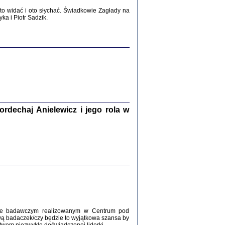
2017
o widać i oto słychać. Świadkowie Zagłady na
a i Piotr Sadzik.
WŚRÓD ZATRUTYCH NOŻY ...
i z getta i okupowanej Warszawy
c. i wstępem opatrzyła Agnieszka
Haska
Warszawa 2017
dechaj Anielewicz i jego rola w
, Z POMOCĄ BOŻĄ, JUŻ NIEBAWEM ...
 i Mirki Piżyców o życiu w getcie i okupowanej
ępem opatrzyła Barbara Engelking i Havi Dreifuss
2017
kcie badawczym realizowanym w Centrum pod
wą badaczek/czy będzie to wyjątkowa szansa by