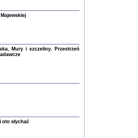
y Żydów w wybranych powiatach
okupowanej Polski
p Barbara Engelking, Jan Grabowski
 Majewskiej
Warszawa 2018
GA, ŻADNE KŁAMSTWO ...
a z warszawskiego getta
dler
,
oprac. i wstępem opatrzyła
Marta Janczewska
2018
a, Mury i szczeliny. Przestrzeń
 badawcze
Zagłada Żydów.
Studia i Materiały
nr 13, R. 2017
Warszawa 2017
 oto słychać
Ż PRZESZLI ...
sany w bunkrze (Żółkiew 1942-1944)
er
,
oprac. i wstępem opatrzyła Anna Wylegała