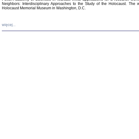
Neighbors: Interdisciplinary Approaches to the Study of the Holocaust. The 
Holocaust Memorial Museum in Washington, D.C.
więcej...
Znowu mieliśmy
Dzienniki i pam
Binder Elza (El
Wagner Rózia
oprac. Aleksa
Warszawa 202
oprac. Aleksan