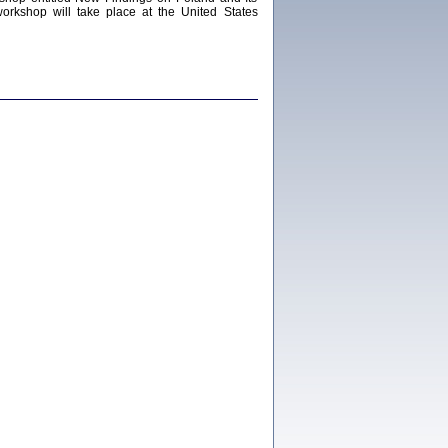
workshop will take place at the United States
Zagłada Żydów.
Studia i Materiały
nr 18, R. 2022
Warszawa 2022
 iluzję, że żyjemy …
iętniki z Galicji Wschodniej
iszewa), Urman Jerzy Feliks, Strassler Szymon,
ndra Bańkowska
2
PAMIĘTNIK
Kalman Rotgeber
dra Bańkowska, wstęp Jacek Leociak
Warszawa 2021