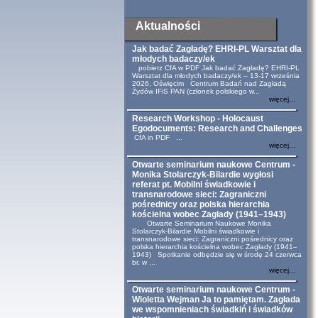
Aktualności
Jak badać Zagładę? EHRI-PL Warsztat dla
młodych badaczy/ek
pobierz CfA w PDF Jak badać Zagładę? EHRI-PL
Warsztat dla młodych badaczy/ek – 13-17 września
2026, Oświęcim Centrum Badań nad Zagładą
Żydów IFiS PAN (członek polskiego w...
więcej...
Research Workshop - Holocaust
Egodocuments: Research and Challenges
CfA in PDF ...
więcej...
Otwarte seminarium naukowe Centrum -
Monika Stolarczyk-Bilardie wygłosi
referat pt. Mobilni świadkowie i
transnarodowe sieci: Zagraniczni
pośrednicy oraz polska hierarchia
kościelna wobec Zagłady (1941–1943)
Otwarte Seminarium Naukowe Monika
Stolarczyk-Bilardie Mobilni świadkowie i
transnarodowe sieci: Zagraniczni pośrednicy oraz
polska hierarchia kościelna wobec Zagłady (1941–
1943) Spotkanie odbędzie się w środę 24 czerwca
br. w ...
więcej...
Otwarte seminarium naukowe Centrum -
Wioletta Wejman Ja to pamiętam. Zagłada
we wspomnieniach świadkiń i świadków