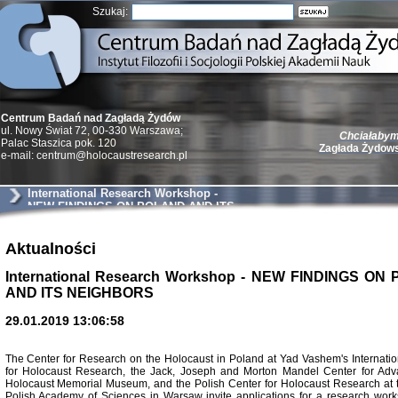
Szukaj:
Centrum Badań nad Zagładą Żydów
ul. Nowy Świat 72, 00-330 Warszawa;
Chciałabym 
Palac Staszica pok. 120
Zagłada Żydow
e-mail: centrum@holocaustresearch.pl
International Research Workshop -
NEW FINDINGS ON POLAND AND ITS
NEIGHBORS
Aktualności
Żydzi w walc
Germany 193
International Research Workshop - NEW FINDINGS ON
Natalia Aleksiun, 
AND ITS NEIGHBORS
Deborah Dash Moor
Turski, Laurence 
(Arkadij Zelcer)
29.01.2019 13:06:58
red. Krzysztof Pe
Warszawa 20
The Center for Research on the Holocaust in Poland at Yad Vashem's Internationa
for Holocaust Research, the Jack, Joseph and Morton Mandel Center for Adv
Holocaust Memorial Museum, and the Polish Center for Holocaust Research at th
Polish Academy of Sciences in Warsaw invite applications for a research wor