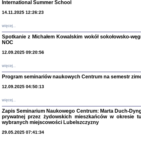
International Summer School
14.11.2025 12:26:23
więcej...
Spotkanie z Michałem Kowalskim wokół sokołowsko-węg
NOC
12.09.2025 09:20:56
więcej...
Program seminariów naukowych Centrum na semestr zim
Zagłada Żyd
Studia i Mater
12.09.2025 04:50:13
nr 14, R. 201
Warszawa 20
więcej...
Zapis Seminarium Naukowego Centrum: Marta Duch-Dyng
prywatnej przez żydowskich mieszkańców w okresie t
wybranych miejscowości Lubelszczyzny
29.05.2025 07:41:34