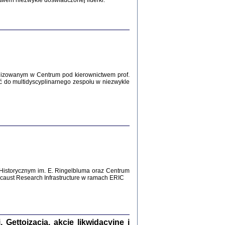
twem niezwykle doświadczonej liderki.
Zagłada Żydów.
Studia i Materiały
nr 12, R. 2016
Warszawa 2016
lizowanym w Centrum pod kierownictwem prof.
ć do multidyscyplinarnego zespołu w niezwykle
AŻ MAMY WSPANIAŁE ...
dzienniki Żydów z okolic Mińska
iego
tępem opatrzyła Barbara Engelking
2016
Historycznym im. E. Ringelbluma oraz Centrum
aust Research Infrastructure w ramach ERIC
T POSIADAĆ DOM POD ZIEMIĄ ...
ch z Zagłady w okolicach Dąbrowy
Tarnowskiej
oprac. i wstęp Jan Grabowski
Warszawa 2016
ettoizacja, akcje likwidacyjne i