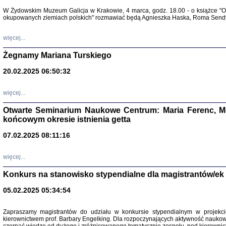
Warszawa 
W Żydowskim Muzeum Galicja w Krakowie, 4 marca, godz. 18.00 - o książce "Ot
okupowanych ziemiach polskich" rozmawiać będą Agnieszka Haska, Roma Sendyk
więcej...
Żegnamy Mariana Turskiego
20.02.2025 06:50:32
Zapisk
Tadeusz Obremski, opra
więcej...
Otwarte Seminarium Naukowe Centrum: Maria Ferenc, Mor
końcowym okresie istnienia getta
07.02.2025 08:11:16
więcej...
PO WOJNIE
Pisma Kopla
Konkurs na stanowisko stypendialne dla magistrantów/ek
Warszawie
oprac. i wst
05.02.2025 05:34:54
Warszawa 
Zapraszamy magistrantów do udziału w konkursie stypendialnym w proje
kierownictwem prof. Barbary Engelking. Dla rozpoczynających aktywność nauko