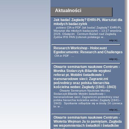
Aktualności
Jak badać Zagładę? EHRI-PL Warsztat dla
młodych badaczy/ek
pobierz CfA w PDF Jak badać Zagładę? EHRI-PL
Warsztat dla młodych badaczy/ek – 13-17 września
2026, Oświęcim Centrum Badań nad Zagładą
Żydów IFiS PAN (członek polskiego w...
więcej...
Research Workshop - Holocaust
Egodocuments: Research and Challenges
CfA in PDF ...
więcej...
Otwarte seminarium naukowe Centrum -
Monika Stolarczyk-Bilardie wygłosi
referat pt. Mobilni świadkowie i
transnarodowe sieci: Zagraniczni
pośrednicy oraz polska hierarchia
kościelna wobec Zagłady (1941–1943)
Otwarte Seminarium Naukowe Monika
Stolarczyk-Bilardie Mobilni świadkowie i
transnarodowe sieci: Zagraniczni pośrednicy oraz
polska hierarchia kościelna wobec Zagłady (1941–
1943) Spotkanie odbędzie się w środę 24 czerwca
br. w ...
więcej...
Otwarte seminarium naukowe Centrum -
Wioletta Wejman Ja to pamiętam. Zagłada
we wspomnieniach świadkiń i świadków