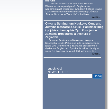
historii
Otwarte Seminarium Naukowe Wioletta
Wejmann „Ja to pamiętam”. Zagłada we
wspomnieniach świadkiń i świadków historii: relacje
z archiwum Pracowni Historii Mówionej Ośrodka
„Brama Grodzka – Teatr NN” w Lublinie ...
więcej...
Otwarte Seminarium Naukowe Centrum.
Justyna Koszarska-Szulc - Połkniesz kulę
i pójdziesz tam, gdzie Żyd. Powojenne
zeznania procesowe a dyskurs o
Zagładzie.
Otwarte Seminarium Naukowe Justyna
Koszarska-Szulc „Połkniesz kulę i pójdziesz tam,
gdzie Żyd”. Powojenne zeznania procesowe a
dyskurs o Zagładzie Spotkanie odbędzie się w
środę 15 kwietnia br. w sali 161 w Pałacu St...
więcej...
subskrybuj
NEWSLETTER