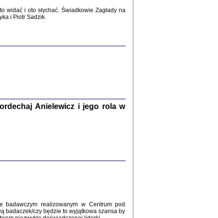
2017
o widać i oto słychać. Świadkowie Zagłady na
a i Piotr Sadzik.
WŚRÓD ZATRUTYCH NOŻY ...
i z getta i okupowanej Warszawy
c. i wstępem opatrzyła Agnieszka
Haska
Warszawa 2017
dechaj Anielewicz i jego rola w
, Z POMOCĄ BOŻĄ, JUŻ NIEBAWEM ...
 i Mirki Piżyców o życiu w getcie i okupowanej
ępem opatrzyła Barbara Engelking i Havi Dreifuss
2017
kcie badawczym realizowanym w Centrum pod
wą badaczek/czy będzie to wyjątkowa szansa by