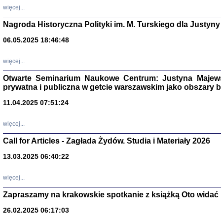
DALEJ JEST NOC. Los
więcej...
red. i wstę
Nagroda Historyczna Polityki im. M. Turskiego dla Justyny
06.05.2025 18:46:48
ŻADNA BLA
więcej...
Wspomnieni
Stanisław A
Warszawa 
Otwarte Seminarium Naukowe Centrum: Justyna Majewsk
prywatna i publiczna w getcie warszawskim jako obszary
11.04.2025 07:51:24
więcej...
Call for Articles - Zagłada Żydów. Studia i Materiały 2026
13.03.2025 06:40:22
więcej...
Zapraszamy na krakowskie spotkanie z książką Oto widać i
TYLEŚMY JU
Dziennik pi
26.02.2025 06:17:03
Clara Kram