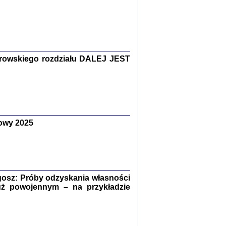
Zagłada Żydów.
Studia i Materiały
nr 15, R. 2019
Warszawa 2019
rowskiego rozdziału DALEJ JEST
owy 2025
ów.
iały
8
18
osz: Próby odzyskania własności
uż powojennym – na przykładzie