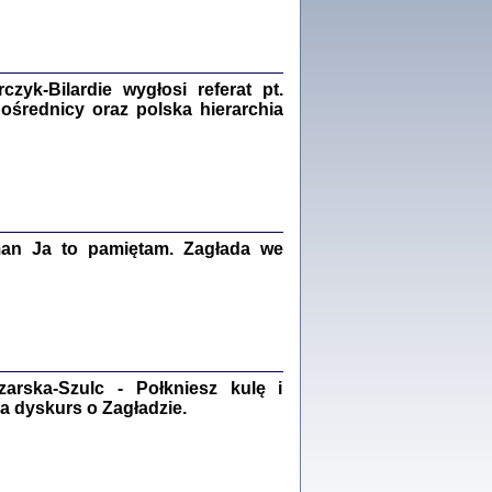
Zagłada Żydów.
Studia i Materiały
nr 18, R. 2022
Warszawa 2022
yk-Bilardie wygłosi referat pt.
pośrednicy oraz polska hierarchia
 iluzję, że żyjemy …
iętniki z Galicji Wschodniej
iszewa), Urman Jerzy Feliks, Strassler Szymon,
ndra Bańkowska
man Ja to pamiętam. Zagłada we
2
PAMIĘTNIK
Kalman Rotgeber
dra Bańkowska, wstęp Jacek Leociak
Warszawa 2021
rska-Szulc - Połkniesz kulę i
a dyskurs o Zagładzie.