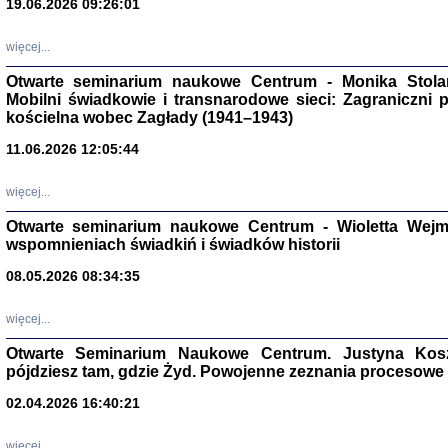
19.06.2026 09:26:01
więcej...
Otwarte seminarium naukowe Centrum - Monika Stolarcz
Mobilni świadkowie i transnarodowe sieci: Zagraniczni 
kościelna wobec Zagłady (1941–1943)
11.06.2026 12:05:44
Znowu mieliśmy
Dzienniki i pam
Binder Elza (El
więcej...
Wagner Rózia
oprac. Aleksa
Otwarte seminarium naukowe Centrum - Wioletta Wej
Warszawa 202
wspomnieniach świadkiń i świadków historii
08.05.2026 08:34:35
więcej...
oprac. Aleksan
Otwarte Seminarium Naukowe Centrum. Justyna Kosza
pójdziesz tam, gdzie Żyd. Powojenne zeznania procesowe 
02.04.2026 16:40:21
więcej...