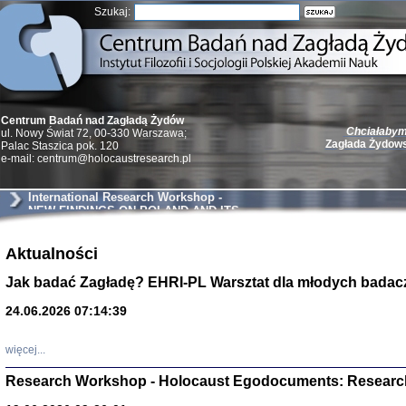
Szukaj:
Chciałabym 
Centrum Badań nad Zagładą Żydów
Zagłada Żydow
ul. Nowy Świat 72, 00-330 Warszawa;
Palac Staszica pok. 120
e-mail: centrum@holocaustresearch.pl
International Research Workshop -
NEW FINDINGS ON POLAND AND ITS
NEIGHBORS
Żydzi w walc
Germany 193
Aktualności
Natalia Aleksiun, 
Jak badać Zagładę? EHRI-PL Warsztat dla młodych badac
Deborah Dash Moor
Turski, Laurence 
(Arkadij Zelcer)
24.06.2026 07:14:39
red. Krzysztof Pe
Warszawa 20
więcej...
Research Workshop - Holocaust Egodocuments: Researc