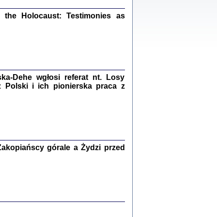
ów.
iały
the Holocaust: Testimonies as
1
21
a-Dehe wgłosi referat nt. Losy
NIESIE NAM KOLEJNA GODZINA ...
Polski i ich pionierska praca z
isany w ukryciu w latach 1943-1944
ara Engelking, tłum. z jidysz Monika
Polit
Warszawa 2020
akopiańscy górale a Żydzi przed
ów.
iały
0
20