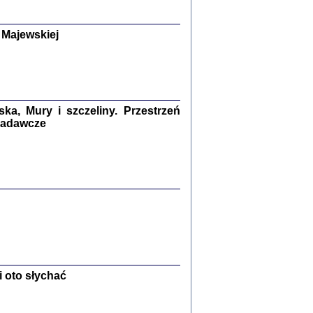
y Żydów w wybranych powiatach
okupowanej Polski
p Barbara Engelking, Jan Grabowski
 Majewskiej
Warszawa 2018
GA, ŻADNE KŁAMSTWO ...
a z warszawskiego getta
dler
,
oprac. i wstępem opatrzyła
Marta Janczewska
2018
a, Mury i szczeliny. Przestrzeń
 badawcze
Zagłada Żydów.
Studia i Materiały
nr 13, R. 2017
Warszawa 2017
 oto słychać
Ż PRZESZLI ...
sany w bunkrze (Żółkiew 1942-1944)
er
,
oprac. i wstępem opatrzyła Anna Wylegała