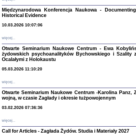
Zagłada Żyd
Studia i Mater
Międzynarodowa Konferencja Naukowa - Documenting 
nr 17, R. 202
Warszawa 20
Historical Evidence
10.03.2026 10:07:06
więcej...
Otwarte Seminarium Naukowe Centrum - Ewa Kobylińsk
NIE WIEMY CO PRZY
żydowskich psychoanalityków Bychowskiego i Szality z 
Dziennik p
Moszek Baum, oprac. Barb
Ocalałymi z Holokaustu
05.03.2026 11:10:20
więcej...
Otwarte Seminarium Naukowe Centrum -Karolina Panz, Z
wojną, w czasie Zagłady i okresie tużpowojennym
Zagłada Żyd
Studia i Mater
nr 16, R. 202
03.02.2026 07:36:36
Warszawa 20
więcej...
Call for Articles - Zagłada Żydów. Studia i Materiały 2027