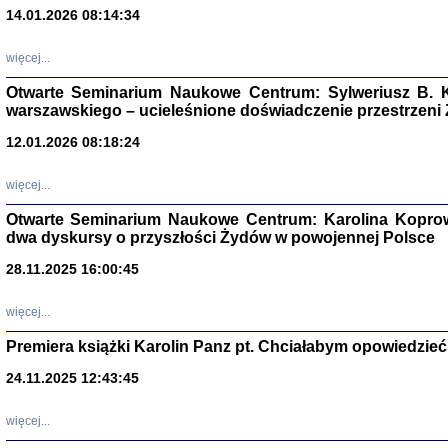
14.01.2026 08:14:34
Aryjs
więcej...
Sewek O
Otwarte Seminarium Naukowe Centrum: Sylweriusz B. K
warszawskiego – ucieleśnione doświadczenie przestrzeni
12.01.2026 08:18:24
więcej...
PISZĄC
Otwarte Seminarium Naukowe Centrum: Karolina Koprow
'z Dzie
dwa dyskursy o przyszłości Żydów w powojennej Polsce
Józef Zelkowicz, tłum.
28.11.2025 16:00:45
więcej...
Premiera książki Karolin Panz pt. Chciałabym opowiedzieć 
CZYTAJĄC GAZ
Dziennik pisa
24.11.2025 12:43:45
Jakub Hochbe
Warszawa 201
więcej...