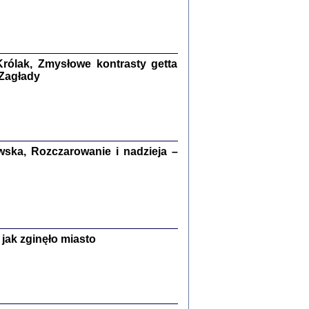
kiego Żyda wspomnienia, łzy i myśli
Zapiski z okupacyjnej Warszawy
konowski, oprac. Marta Janczewska
rólak, Zmysłowe kontrasty getta
Warszawa 2020
 Zagłady
Y TE SŁOWA JEST PRACOWNIKIEM
ska, Rozczarowanie i nadzieja –
GETTOWEJ INSTYTUCJI ...
nnika' i inne pisma z łódzkiego getta
 z jidysz, oprac. i wstęp. Monika Polit
Warszawa 2019
jak zginęło miasto
ETĘ NIEMIECKĄ ...
ny w ukryciu w Warszawie w latach 1943-1944
rg
,
oprac. i wstępem opatrzyła
Barbara Engelking
9