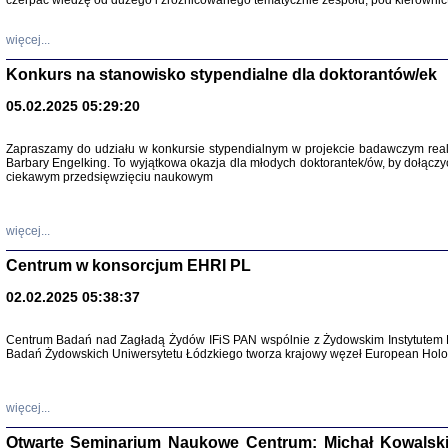
czerpać wiedzę od dużego i zróżnicowanego tematycznie zespołu, pod kierownic
więcej...
Konkurs na stanowisko stypendialne dla doktorantów/ek
05.02.2025 05:29:20
Zapraszamy do udziału w konkursie stypendialnym w projekcie badawczym rea
Barbary Engelking. To wyjątkowa okazja dla młodych doktorantek/ów, by dołączy
ciekawym przedsięwzięciu naukowym
SNY CHOCI
Okupacyjne 
Mazowieck
oprac. i ws
więcej...
Warszawa 
Centrum w konsorcjum EHRI PL
02.02.2025 05:38:37
Centrum Badań nad Zagładą Żydów IFiS PAN wspólnie z Żydowskim Instytutem 
Badań Żydowskich Uniwersytetu Łódzkiego tworza krajowy węzeł European Holoc
SZCZĘŚCIE JES
Losy kobiet ocalały
więcej...
Otwarte Seminarium Naukowe Centrum: Michał Kowalski, G