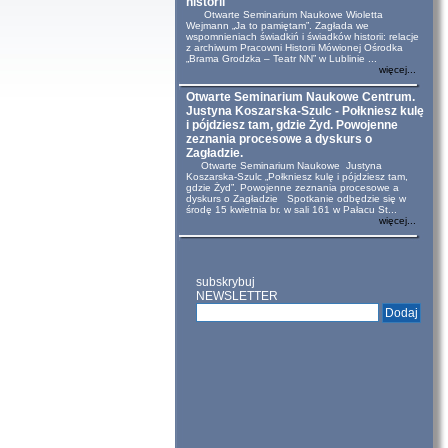
historii
Otwarte Seminarium Naukowe Wioletta
Wejmann „Ja to pamiętam”. Zagłada we
wspomnieniach świadkiń i świadków historii: relacje
z archiwum Pracowni Historii Mówionej Ośrodka
„Brama Grodzka – Teatr NN” w Lublinie ...
więcej...
Otwarte Seminarium Naukowe Centrum.
Justyna Koszarska-Szulc - Połkniesz kulę
i pójdziesz tam, gdzie Żyd. Powojenne
zeznania procesowe a dyskurs o
Zagładzie.
Otwarte Seminarium Naukowe Justyna
Koszarska-Szulc „Połkniesz kulę i pójdziesz tam,
gdzie Żyd”. Powojenne zeznania procesowe a
dyskurs o Zagładzie Spotkanie odbędzie się w
środę 15 kwietnia br. w sali 161 w Pałacu St...
więcej...
subskrybuj
NEWSLETTER