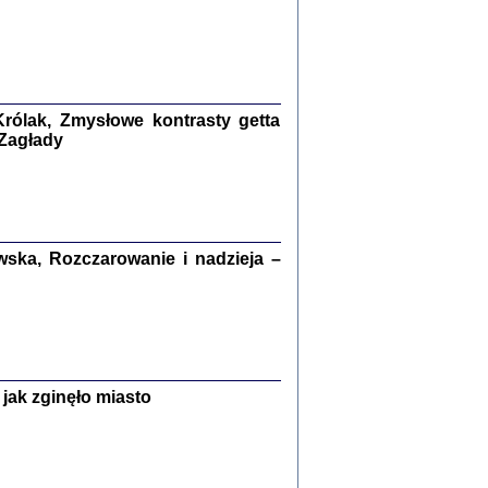
kiego Żyda wspomnienia, łzy i myśli
Zapiski z okupacyjnej Warszawy
konowski, oprac. Marta Janczewska
Warszawa 2020
rólak, Zmysłowe kontrasty getta
 Zagłady
Y TE SŁOWA JEST PRACOWNIKIEM
GETTOWEJ INSTYTUCJI ...
nnika' i inne pisma z łódzkiego getta
ska, Rozczarowanie i nadzieja –
 z jidysz, oprac. i wstęp. Monika Polit
Warszawa 2019
ETĘ NIEMIECKĄ ...
jak zginęło miasto
ny w ukryciu w Warszawie w latach 1943-1944
rg
,
oprac. i wstępem opatrzyła
Barbara Engelking
9