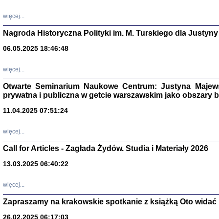
DALEJ JEST NOC. Los
więcej...
red. i wstę
Nagroda Historyczna Polityki im. M. Turskiego dla Justyny
06.05.2025 18:46:48
ŻADNA BLA
Wspomnieni
więcej...
Stanisław A
Warszawa 
Otwarte Seminarium Naukowe Centrum: Justyna Majewsk
prywatna i publiczna w getcie warszawskim jako obszary
11.04.2025 07:51:24
więcej...
Call for Articles - Zagłada Żydów. Studia i Materiały 2026
13.03.2025 06:40:22
więcej...
TYLEŚMY JU
Zapraszamy na krakowskie spotkanie z książką Oto widać i
Dziennik pi
Clara Kram
26.02.2025 06:17:03