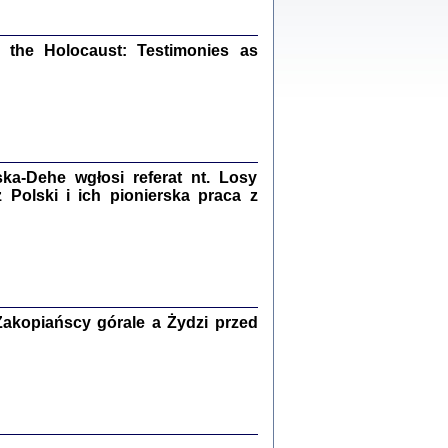
ów.
iały
1
21
the Holocaust: Testimonies as
NIESIE NAM KOLEJNA GODZINA ...
a-Dehe wgłosi referat nt. Losy
isany w ukryciu w latach 1943-1944
ara Engelking, tłum. z jidysz Monika
Polski i ich pionierska praca z
Polit
Warszawa 2020
akopiańscy górale a Żydzi przed
ów.
iały
0
20