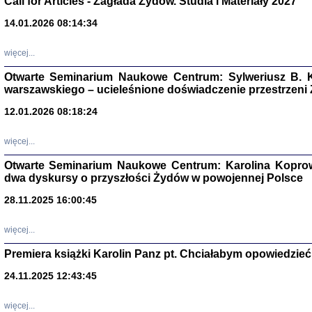
Call for Articles - Zagłada Żydów. Studia i Materiały 2027
14.01.2026 08:14:34
Aryjs
więcej...
Sewek O
Otwarte Seminarium Naukowe Centrum: Sylweriusz B. K
warszawskiego – ucieleśnione doświadczenie przestrzeni
12.01.2026 08:18:24
więcej...
PISZĄC
'z Dzie
Otwarte Seminarium Naukowe Centrum: Karolina Koprow
Józef Zelkowicz, tłum.
dwa dyskursy o przyszłości Żydów w powojennej Polsce
28.11.2025 16:00:45
więcej...
CZYTAJĄC GAZ
Premiera książki Karolin Panz pt. Chciałabym opowiedzieć 
Dziennik pisa
Jakub Hochbe
24.11.2025 12:43:45
Warszawa 201
więcej...