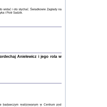
2017
o widać i oto słychać. Świadkowie Zagłady na
a i Piotr Sadzik.
WŚRÓD ZATRUTYCH NOŻY ...
i z getta i okupowanej Warszawy
c. i wstępem opatrzyła Agnieszka
Haska
Warszawa 2017
dechaj Anielewicz i jego rola w
, Z POMOCĄ BOŻĄ, JUŻ NIEBAWEM ...
 i Mirki Piżyców o życiu w getcie i okupowanej
ępem opatrzyła Barbara Engelking i Havi Dreifuss
2017
kcie badawczym realizowanym w Centrum pod