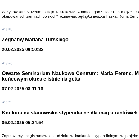
Warszawa 
W Żydowskim Muzeum Galicja w Krakowie, 4 marca, godz. 18.00 - o książce "Ot
okupowanych ziemiach polskich" rozmawiać będą Agnieszka Haska, Roma Sendyk
więcej...
Żegnamy Mariana Turskiego
20.02.2025 06:50:32
Zapisk
Tadeusz Obremski, opra
więcej...
Otwarte Seminarium Naukowe Centrum: Maria Ferenc, Mor
końcowym okresie istnienia getta
07.02.2025 08:11:16
PO WOJNIE
więcej...
Pisma Kopla
Warszawie
Konkurs na stanowisko stypendialne dla magistrantów/ek
oprac. i wst
Warszawa 
05.02.2025 05:34:54
Zapraszamy magistrantów do udziału w konkursie stypendialnym w proje