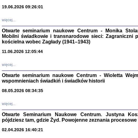
19.06.2026 09:26:01
więcej...
Otwarte seminarium naukowe Centrum - Monika Stolarcz
Mobilni świadkowie i transnarodowe sieci: Zagraniczni 
kościelna wobec Zagłady (1941–1943)
Znowu mieliśmy
11.06.2026 12:05:44
Dzienniki i pam
Binder Elza (El
Wagner Rózia
więcej...
oprac. Aleksa
Warszawa 202
Otwarte seminarium naukowe Centrum - Wioletta Wej
wspomnieniach świadkiń i świadków historii
08.05.2026 08:34:35
oprac. Aleksan
więcej...
Otwarte Seminarium Naukowe Centrum. Justyna Kosza
pójdziesz tam, gdzie Żyd. Powojenne zeznania procesowe 
02.04.2026 16:40:21