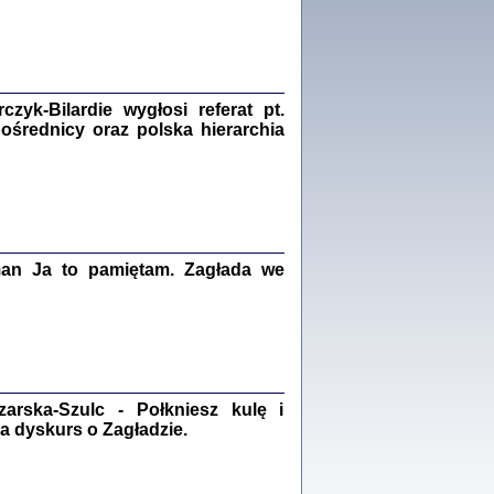
Zagłada Żydów.
Studia i Materiały
nr 18, R. 2022
Warszawa 2022
yk-Bilardie wygłosi referat pt.
pośrednicy oraz polska hierarchia
 iluzję, że żyjemy …
iętniki z Galicji Wschodniej
iszewa), Urman Jerzy Feliks, Strassler Szymon,
ndra Bańkowska
2
man Ja to pamiętam. Zagłada we
PAMIĘTNIK
Kalman Rotgeber
dra Bańkowska, wstęp Jacek Leociak
Warszawa 2021
rska-Szulc - Połkniesz kulę i
a dyskurs o Zagładzie.