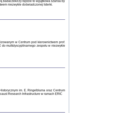
wą badaczek/czy będzie to wyjątkowa szansa by
twem niezwykle doświadczonej liderki.
Zagłada Żydów.
Studia i Materiały
nr 12, R. 2016
Warszawa 2016
lizowanym w Centrum pod kierownictwem prof.
AŻ MAMY WSPANIAŁE ...
ć do multidyscyplinarnego zespołu w niezwykle
dzienniki Żydów z okolic Mińska
iego
tępem opatrzyła Barbara Engelking
2016
T POSIADAĆ DOM POD ZIEMIĄ ...
Historycznym im. E. Ringelbluma oraz Centrum
ch z Zagłady w okolicach Dąbrowy
aust Research Infrastructure w ramach ERIC
Tarnowskiej
oprac. i wstęp Jan Grabowski
Warszawa 2016