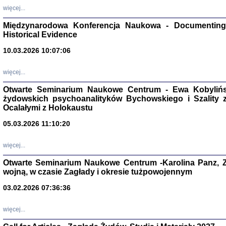
Zagłada Żyd
więcej...
Studia i Mater
nr 17, R. 202
Warszawa 20
Międzynarodowa Konferencja Naukowa - Documenting 
Historical Evidence
10.03.2026 10:07:06
więcej...
NIE WIEMY CO PRZY
Otwarte Seminarium Naukowe Centrum - Ewa Kobylińsk
Dziennik p
Moszek Baum, oprac. Barb
żydowskich psychoanalityków Bychowskiego i Szality z 
Ocalałymi z Holokaustu
05.03.2026 11:10:20
więcej...
Otwarte Seminarium Naukowe Centrum -Karolina Panz, Z
Zagłada Żyd
Studia i Mater
wojną, w czasie Zagłady i okresie tużpowojennym
nr 16, R. 202
Warszawa 20
03.02.2026 07:36:36
więcej...