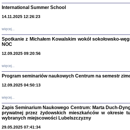
International Summer School
14.11.2025 12:26:23
więcej...
Spotkanie z Michałem Kowalskim wokół sokołowsko-węg
NOC
12.09.2025 09:20:56
więcej...
Zagłada Żyd
Program seminariów naukowych Centrum na semestr zim
Studia i Mater
nr 14, R. 201
12.09.2025 04:50:13
Warszawa 20
więcej...
Zapis Seminarium Naukowego Centrum: Marta Duch-Dyng
prywatnej przez żydowskich mieszkańców w okresie t
wybranych miejscowości Lubelszczyzny
29.05.2025 07:41:34