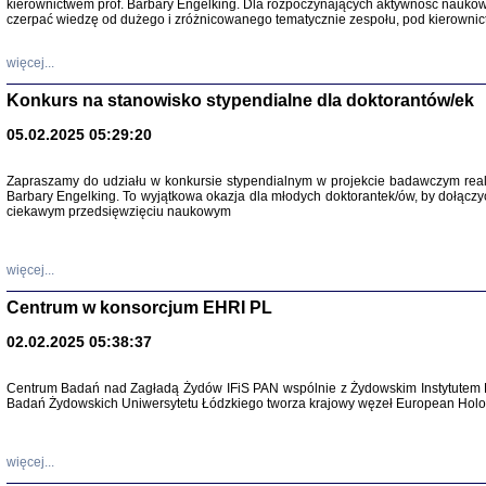
kierownictwem prof. Barbary Engelking. Dla rozpoczynających aktywność nauko
czerpać wiedzę od dużego i zróżnicowanego tematycznie zespołu, pod kierownic
więcej...
Konkurs na stanowisko stypendialne dla doktorantów/ek
05.02.2025 05:29:20
Zapraszamy do udziału w konkursie stypendialnym w projekcie badawczym rea
SNY CHOCI
Barbary Engelking. To wyjątkowa okazja dla młodych doktorantek/ów, by dołączy
Okupacyjne 
ciekawym przedsięwzięciu naukowym
Mazowieck
oprac. i ws
Warszawa 
więcej...
Centrum w konsorcjum EHRI PL
02.02.2025 05:38:37
SZCZĘŚCIE JES
Centrum Badań nad Zagładą Żydów IFiS PAN wspólnie z Żydowskim Instytutem 
Losy kobiet ocalały
Badań Żydowskich Uniwersytetu Łódzkiego tworza krajowy węzeł European Holoc
więcej...