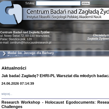
Szukaj:
Chciałabym 
Centrum Badań nad Zagładą Żydów
Zagłada Żydow
ul. Nowy Świat 72, 00-330 Warszawa;
Palac Staszica pok. 120
e-mail: centrum@holocaustresearch.pl
Medal św. Jerzego dla Barbary
Engelking
Żydzi w walc
Germany 193
Aktualności
Natalia Aleksiun, 
Jak badać Zagładę? EHRI-PL Warsztat dla młodych badac
Deborah Dash Moor
Turski, Laurence 
(Arkadij Zelcer)
24.06.2026 07:14:39
red. Krzysztof Pe
Warszawa 20
więcej...
Research Workshop - Holocaust Egodocuments: Resea
Challenges