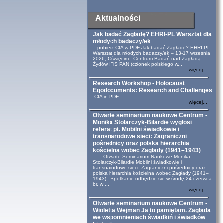
Aktualności
Jak badać Zagładę? EHRI-PL Warsztat dla
młodych badaczy/ek
pobierz CfA w PDF Jak badać Zagładę? EHRI-PL
Warsztat dla młodych badaczy/ek – 13-17 września
2026, Oświęcim Centrum Badań nad Zagładą
Żydów IFiS PAN (członek polskiego w...
więcej...
Research Workshop - Holocaust
Egodocuments: Research and Challenges
CfA in PDF ...
więcej...
Otwarte seminarium naukowe Centrum -
Monika Stolarczyk-Bilardie wygłosi
referat pt. Mobilni świadkowie i
transnarodowe sieci: Zagraniczni
pośrednicy oraz polska hierarchia
kościelna wobec Zagłady (1941–1943)
Otwarte Seminarium Naukowe Monika
Stolarczyk-Bilardie Mobilni świadkowie i
transnarodowe sieci: Zagraniczni pośrednicy oraz
polska hierarchia kościelna wobec Zagłady (1941–
1943) Spotkanie odbędzie się w środę 24 czerwca
br. w ...
więcej...
Otwarte seminarium naukowe Centrum -
Wioletta Wejman Ja to pamiętam. Zagłada
we wspomnieniach świadkiń i świadków