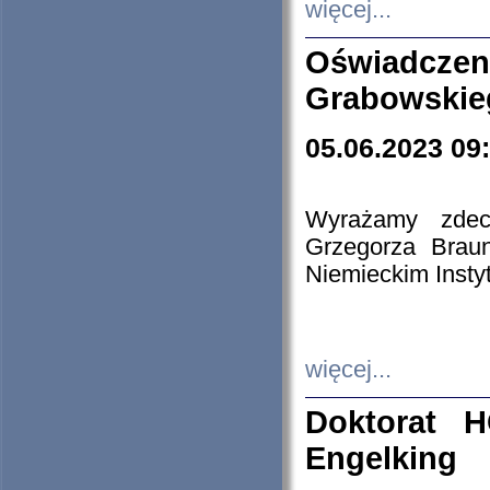
więcej...
Oświadczen
Grabowskie
05.06.2023 09
Wyrażamy zdecy
Grzegorza Brau
Niemieckim Insty
więcej...
Doktorat H
Engelking