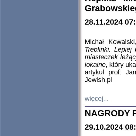
Grabowskieg
28.11.2024 07
Michał Kowalski
Treblinki. Lepie
miasteczek leżąc
lokalne
, który uk
artykuł prof. J
Jewish.pl
więcej...
NAGRODY P
29.10.2024 08