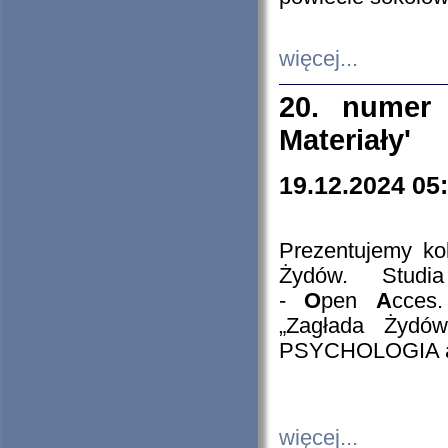
więcej...
20. numer 
Materiały'
19.12.2024 05
Prezentujemy kol
Żydów. Stud
-
O
pen
A
cces
„Zagłada Żydów
PSYCHOLOGIA 
więcej...