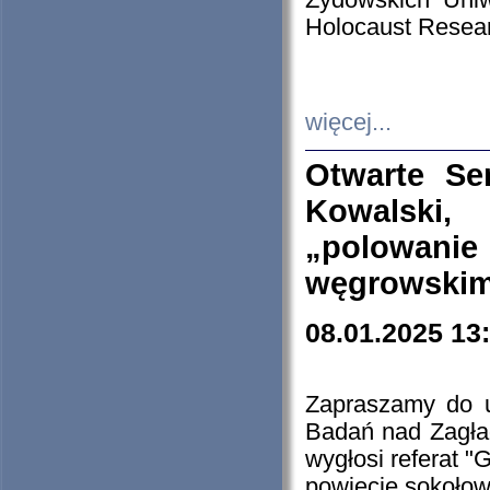
Żydowskich Uniw
Holocaust Resear
więcej...
Otwarte Se
Kowalski, 
„polowanie
węgrowskim.
08.01.2025 13
Zapraszamy do 
Badań nad Zagła
wygłosi referat "
powiecie sokołow