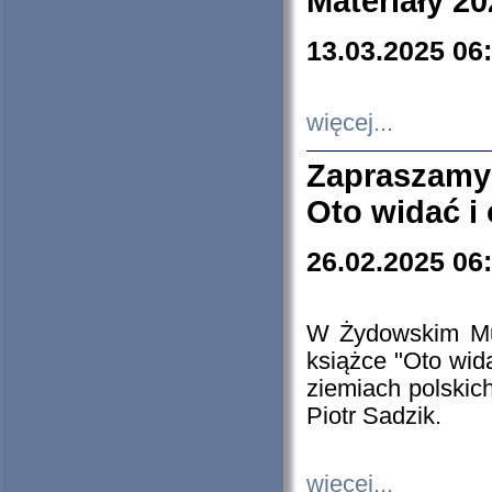
Materiały 20
13.03.2025 06
więcej...
Zapraszamy
Oto widać i
26.02.2025 06
W Żydowskim Muz
książce "Oto wid
ziemiach polski
Piotr Sadzik.
więcej...