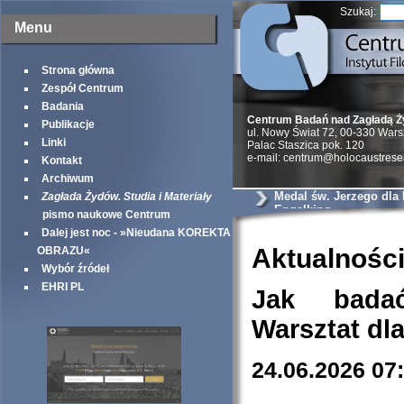
Szukaj:
Menu
Strona główna
Zespół Centrum
Badania
Centrum Badań nad Zagładą 
Publikacje
ul. Nowy Świat 72, 00-330 War
Linki
Palac Staszica pok. 120
e-mail: centrum@holocaustrese
Kontakt
Archiwum
Medal św. Jerzego dla
Zagłada Żydów. Studia i Materiały
Engelking
pismo naukowe Centrum
Dalej jest noc - »Nieudana KOREKTA
Aktualnośc
OBRAZU«
Wybór źródeł
EHRI PL
Jak bada
Warsztat dl
24.06.2026 07