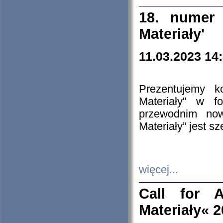
18. numer 
Materiały'
11.03.2023 14
Prezentujemy k
Materiały" w 
przewodnim now
Materiały” jest s
więcej...
Call for A
Materiały« 