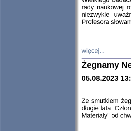
Wielkiego badacz
rady naukowej ro
niezwykle uważn
Profesora słowam
więcej...
Żegnamy Ne
05.08.2023 13
Ze smutkiem żeg
długie lata. Czł
Materiały" od chw