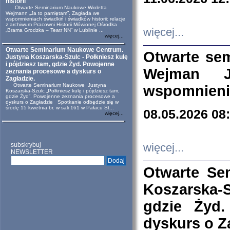
historii
Otwarte Seminarium Naukowe Wioletta
Wejmann „Ja to pamiętam”. Zagłada we
wspomnieniach świadkiń i świadków historii: relacje
z archiwum Pracowni Historii Mówionej Ośrodka
więcej...
„Brama Grodzka – Teatr NN” w Lublinie ...
więcej...
Otwarte Seminarium Naukowe Centrum.
Otwarte se
Justyna Koszarska-Szulc - Połkniesz kulę
i pójdziesz tam, gdzie Żyd. Powojenne
Wejman 
zeznania procesowe a dyskurs o
Zagładzie.
Otwarte Seminarium Naukowe Justyna
wspomnienia
Koszarska-Szulc „Połkniesz kulę i pójdziesz tam,
gdzie Żyd”. Powojenne zeznania procesowe a
dyskurs o Zagładzie Spotkanie odbędzie się w
środę 15 kwietnia br. w sali 161 w Pałacu St...
08.05.2026 08
więcej...
subskrybuj
więcej...
NEWSLETTER
Otwarte Se
Koszarska-S
gdzie Żyd
dyskurs o Z