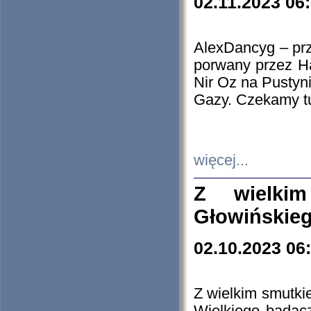
02.11.2023 06
AlexDancyg – przy
porwany przez H
Nir Oz na Pustyn
Gazy. Czekamy tu
więcej...
Z wielki
Głowińskie
02.10.2023 06
Z wielkim smutki