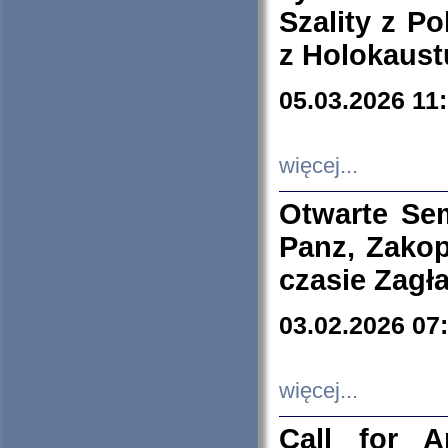
Szality z Po
z Holokaust
05.03.2026 11
więcej...
Otwarte Se
Panz, Zakop
czasie Zagł
03.02.2026 07
więcej...
Call for A