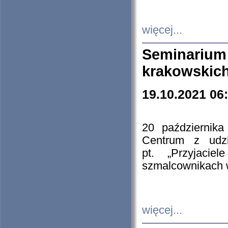
więcej...
Seminarium
krakowskich
19.10.2021 06
20 październik
Centrum z udzia
pt. „Przyjacie
szmalcownikach
więcej...