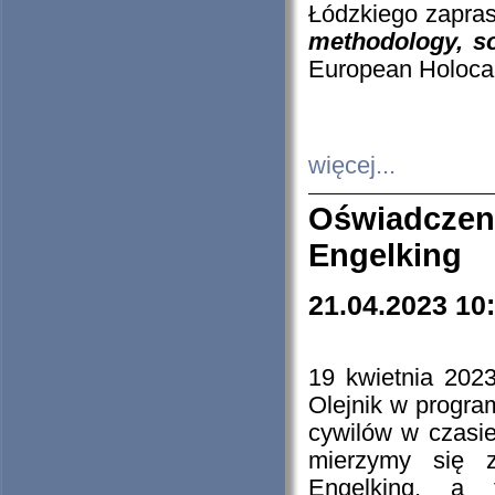
Łódzkiego zapras
methodology, so
European Holocau
więcej...
Oświadczen
Engelking
21.04.2023 10
19 kwietnia 2023
Olejnik w progra
cywilów w czasie
mierzymy się z
Engelking, a 