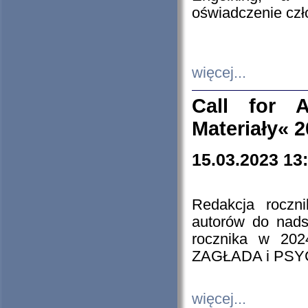
oświadczenie cz
więcej...
Call for A
Materiały« 
15.03.2023 13
Redakcja roczn
autorów do nads
rocznika w 202
ZAGŁADA i PS
więcej...