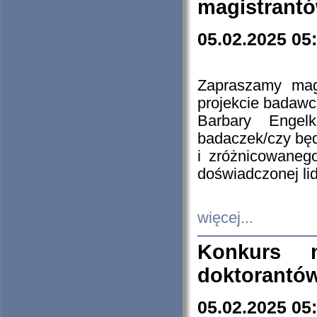
magistrantó
05.02.2025 05
Zapraszamy mag
projekcie badaw
Barbary Engel
badaczek/czy będ
i zróżnicowaneg
doświadczonej lid
więcej...
Konkurs n
doktorantó
05.02.2025 05