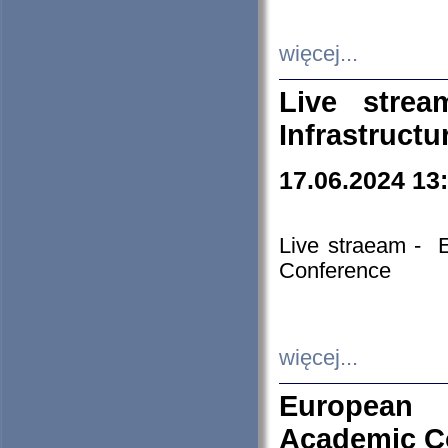
więcej...
Live stre
Infrastruct
17.06.2024 13
Live straeam - 
Conference
więcej...
European H
Academic C