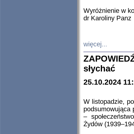
Wyróżnienie w k
dr Karoliny Panz
więcej...
ZAPOWIEDŹ
słychać
25.10.2024 11
W listopadzie, p
podsumowująca p
– społeczeństw
Żydów (1939–194