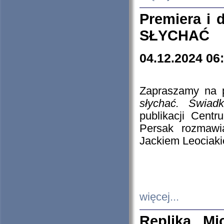
Premiera i
SŁYCHAĆ
04.12.2024 06
Zapraszamy na p
słychać. Świad
publikacji Cen
Persak rozmawi
Jackiem Leociaki
więcej...
Replika Mi