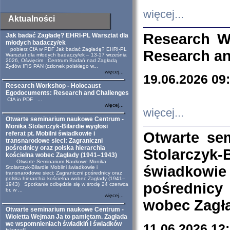
więcej...
Aktualności
Research W
Jak badać Zagładę? EHRI-PL Warsztat dla
młodych badaczy/ek
pobierz CfA w PDF Jak badać Zagładę? EHRI-PL
Research an
Warsztat dla młodych badaczy/ek – 13-17 września
2026, Oświęcim Centrum Badań nad Zagładą
Żydów IFiS PAN (członek polskiego w...
więcej...
19.06.2026 09
Research Workshop - Holocaust
Egodocuments: Research and Challenges
CfA in PDF ...
więcej...
więcej...
Otwarte seminarium naukowe Centrum -
Monika Stolarczyk-Bilardie wygłosi
Otwarte se
referat pt. Mobilni świadkowie i
transnarodowe sieci: Zagraniczni
pośrednicy oraz polska hierarchia
Stolarczyk-
kościelna wobec Zagłady (1941–1943)
Otwarte Seminarium Naukowe Monika
świadkowie
Stolarczyk-Bilardie Mobilni świadkowie i
transnarodowe sieci: Zagraniczni pośrednicy oraz
polska hierarchia kościelna wobec Zagłady (1941–
pośrednicy
1943) Spotkanie odbędzie się w środę 24 czerwca
br. w ...
więcej...
wobec Zagła
Otwarte seminarium naukowe Centrum -
Wioletta Wejman Ja to pamiętam. Zagłada
we wspomnieniach świadkiń i świadków
11.06.2026 12