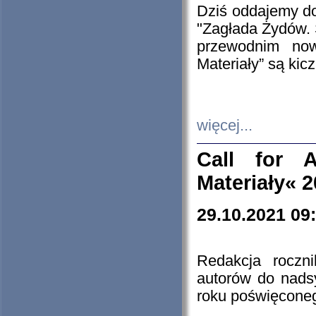
Dziś oddajemy 
"Zagłada Żydów. 
przewodnim now
Materiały” są kic
więcej...
Call for A
Materiały« 
29.10.2021 09
Redakcja roczn
autorów do nads
roku poświęcone