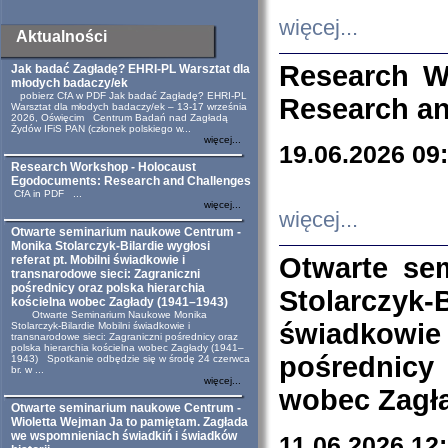
więcej...
Aktualności
Research W
Jak badać Zagładę? EHRI-PL Warsztat dla
młodych badaczy/ek
pobierz CfA w PDF Jak badać Zagładę? EHRI-PL
Research an
Warsztat dla młodych badaczy/ek – 13-17 września
2026, Oświęcim Centrum Badań nad Zagładą
Żydów IFiS PAN (członek polskiego w...
więcej...
19.06.2026 09
Research Workshop - Holocaust
Egodocuments: Research and Challenges
CfA in PDF ...
więcej...
więcej...
Otwarte seminarium naukowe Centrum -
Monika Stolarczyk-Bilardie wygłosi
Otwarte se
referat pt. Mobilni świadkowie i
transnarodowe sieci: Zagraniczni
pośrednicy oraz polska hierarchia
Stolarczyk-
kościelna wobec Zagłady (1941–1943)
Otwarte Seminarium Naukowe Monika
świadkowie
Stolarczyk-Bilardie Mobilni świadkowie i
transnarodowe sieci: Zagraniczni pośrednicy oraz
polska hierarchia kościelna wobec Zagłady (1941–
pośrednicy
1943) Spotkanie odbędzie się w środę 24 czerwca
br. w ...
więcej...
wobec Zagła
Otwarte seminarium naukowe Centrum -
Wioletta Wejman Ja to pamiętam. Zagłada
we wspomnieniach świadkiń i świadków
11.06.2026 12