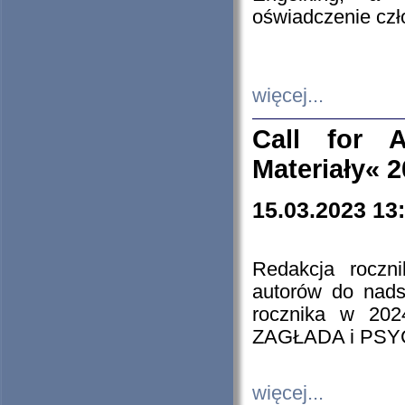
oświadczenie cz
więcej...
Call for A
Materiały« 
15.03.2023 13
Redakcja roczn
autorów do nads
rocznika w 202
ZAGŁADA i PS
więcej...