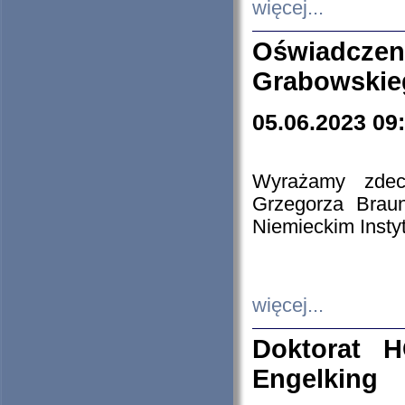
więcej...
Oświadczen
Grabowskie
05.06.2023 09
Wyrażamy zdecy
Grzegorza Brau
Niemieckim Insty
więcej...
Doktorat H
Engelking