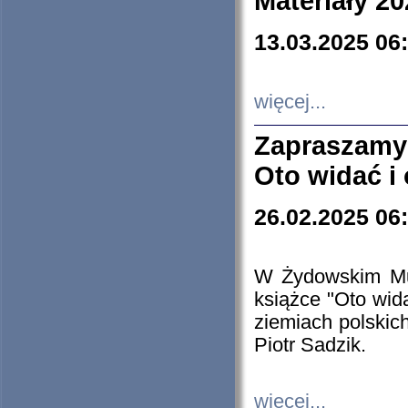
Materiały 20
13.03.2025 06
więcej...
Zapraszamy
Oto widać i
26.02.2025 06
W Żydowskim Muz
książce "Oto wid
ziemiach polski
Piotr Sadzik.
więcej...