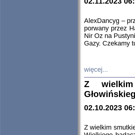
02.11.2023 06
AlexDancyg – przy
porwany przez H
Nir Oz na Pustyn
Gazy. Czekamy tu
więcej...
Z wielki
Głowińskie
02.10.2023 06
Z wielkim smutki