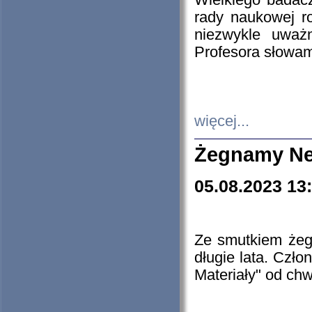
Wielkiego badacz
rady naukowej ro
niezwykle uważn
Profesora słowam
więcej...
Żegnamy Ne
05.08.2023 13
Ze smutkiem żeg
długie lata. Czł
Materiały" od chw