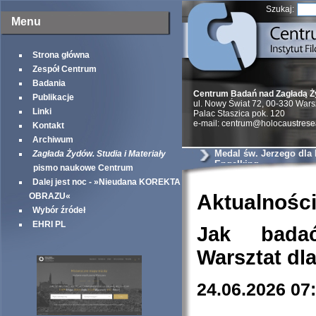
Szukaj:
Menu
Strona główna
Zespół Centrum
Badania
Centrum Badań nad Zagładą 
Publikacje
ul. Nowy Świat 72, 00-330 War
Linki
Palac Staszica pok. 120
e-mail: centrum@holocaustrese
Kontakt
Archiwum
Medal św. Jerzego dla
Zagłada Żydów. Studia i Materiały
Engelking
pismo naukowe Centrum
Dalej jest noc - »Nieudana KOREKTA
Aktualnośc
OBRAZU«
Wybór źródeł
EHRI PL
Jak bada
Warsztat dl
24.06.2026 07