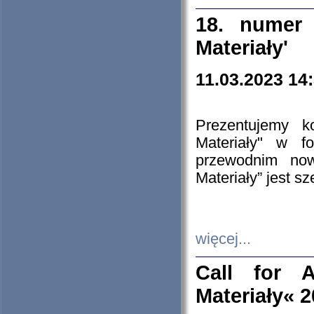
18. numer 
Materiały'
11.03.2023 14
Prezentujemy k
Materiały" w 
przewodnim now
Materiały” jest s
więcej...
Call for A
Materiały« 