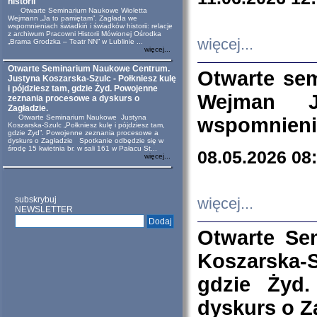
historii
Otwarte Seminarium Naukowe Wioletta
Wejmann „Ja to pamiętam”. Zagłada we
wspomnieniach świadkiń i świadków historii: relacje
z archiwum Pracowni Historii Mówionej Ośrodka
więcej...
„Brama Grodzka – Teatr NN” w Lublinie ...
więcej...
Otwarte Seminarium Naukowe Centrum.
Otwarte se
Justyna Koszarska-Szulc - Połkniesz kulę
i pójdziesz tam, gdzie Żyd. Powojenne
Wejman 
zeznania procesowe a dyskurs o
Zagładzie.
Otwarte Seminarium Naukowe Justyna
wspomnienia
Koszarska-Szulc „Połkniesz kulę i pójdziesz tam,
gdzie Żyd”. Powojenne zeznania procesowe a
dyskurs o Zagładzie Spotkanie odbędzie się w
środę 15 kwietnia br. w sali 161 w Pałacu St...
08.05.2026 08
więcej...
subskrybuj
więcej...
NEWSLETTER
Otwarte Se
Koszarska-S
gdzie Żyd
dyskurs o Z