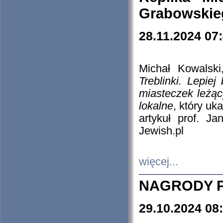
Grabowskieg
28.11.2024 07
Michał Kowalski
Treblinki. Lepie
miasteczek leżąc
lokalne
, który uk
artykuł prof. J
Jewish.pl
więcej...
NAGRODY P
29.10.2024 08