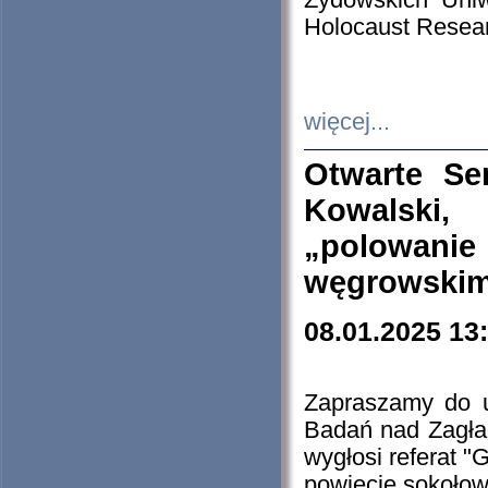
Żydowskich Uniw
Holocaust Resear
więcej...
Otwarte Se
Kowalski, 
„polowanie
węgrowskim.
08.01.2025 13
Zapraszamy do 
Badań nad Zagła
wygłosi referat "
powiecie sokołow