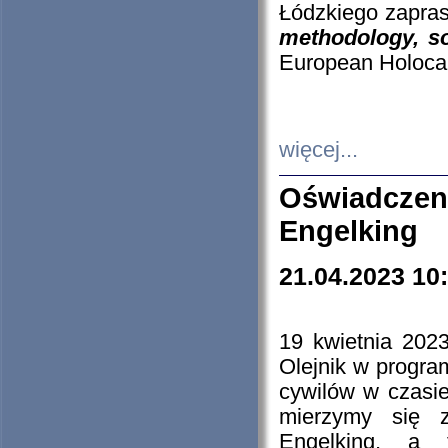
Łódzkiego zapras
methodology, so
European Holocau
więcej...
Oświadczen
Engelking
21.04.2023 10
19 kwietnia 2023
Olejnik w progra
cywilów w czasie
mierzymy się z
Engelking, a 