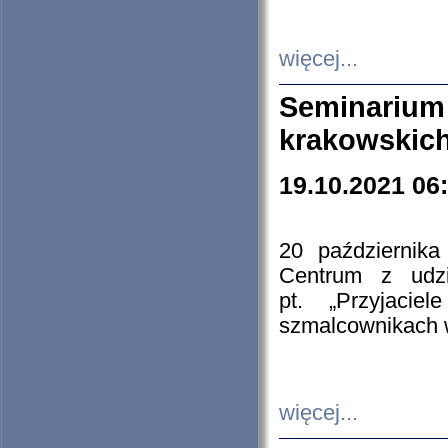
więcej...
Seminarium
krakowskich
19.10.2021 06
20 październik
Centrum z udzia
pt. „Przyjacie
szmalcownikach
więcej...