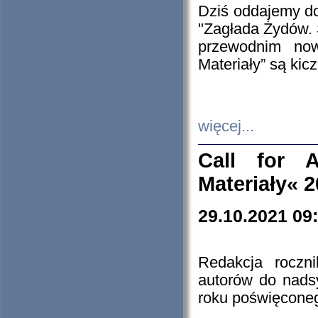
Dziś oddajemy 
"Zagłada Żydów. 
przewodnim now
Materiały” są kic
więcej...
Call for A
Materiały« 
29.10.2021 09
Redakcja roczn
autorów do nads
roku poświęcone