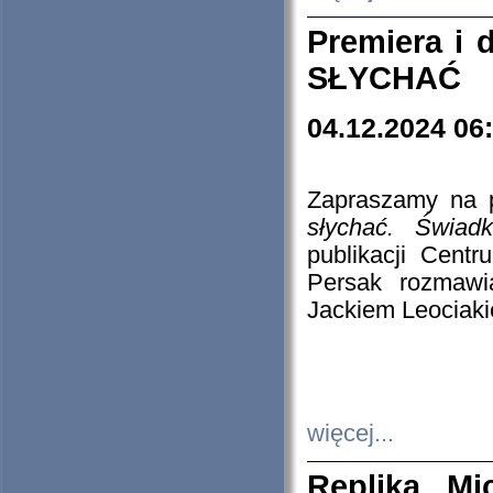
Premiera i
SŁYCHAĆ
04.12.2024 06
Zapraszamy na p
słychać. Świad
publikacji Cen
Persak rozmawi
Jackiem Leociaki
więcej...
Replika Mi