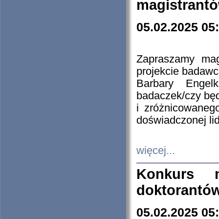
magistrantó
05.02.2025 05
Zapraszamy mag
projekcie badaw
Barbary Engel
badaczek/czy będ
i zróżnicowaneg
doświadczonej lid
więcej...
Konkurs n
doktorantó
05.02.2025 05