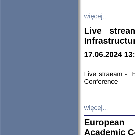
więcej...
Live stre
Infrastruct
17.06.2024 13
Live straeam - 
Conference
więcej...
European H
Academic C