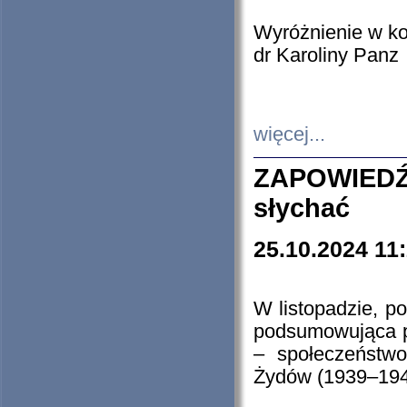
Wyróżnienie w k
dr Karoliny Panz
więcej...
ZAPOWIEDŹ
słychać
25.10.2024 11
W listopadzie, p
podsumowująca p
– społeczeństw
Żydów (1939–194