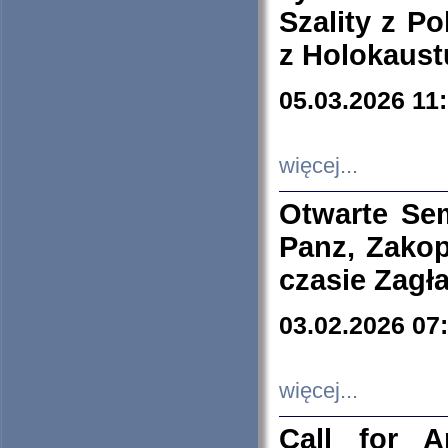
Szality z Po
z Holokaust
05.03.2026 11
więcej...
Otwarte Se
Panz, Zakop
czasie Zagł
03.02.2026 07
więcej...
Call for A