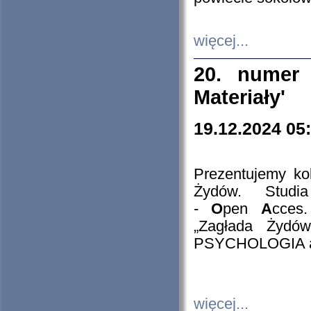
więcej...
20. numer 
Materiały'
19.12.2024 05
Prezentujemy kol
Żydów. Stud
-
O
pen
A
cces
„Zagłada Żydów
PSYCHOLOGIA 
więcej...