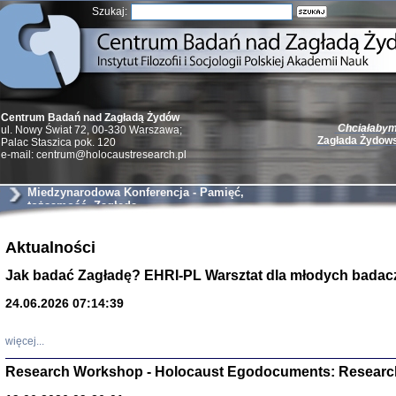
Szukaj:
Chciałabym 
Centrum Badań nad Zagładą Żydów
Zagłada Żydow
ul. Nowy Świat 72, 00-330 Warszawa;
Palac Staszica pok. 120
e-mail: centrum@holocaustresearch.pl
Miedzynarodowa Konferencja - Pamięć,
tożsamość, Zagłada
Żydzi w walc
Germany 193
Aktualności
Natalia Aleksiun, 
Jak badać Zagładę? EHRI-PL Warsztat dla młodych badac
Deborah Dash Moor
Turski, Laurence 
(Arkadij Zelcer)
24.06.2026 07:14:39
red. Krzysztof Pe
Warszawa 20
więcej...
Research Workshop - Holocaust Egodocuments: Researc