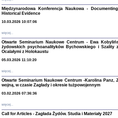
Zagłada Żyd
Studia i Mater
Międzynarodowa Konferencja Naukowa - Documenting 
nr 17, R. 202
Warszawa 20
Historical Evidence
10.03.2026 10:07:06
więcej...
Otwarte Seminarium Naukowe Centrum - Ewa Kobylińsk
NIE WIEMY CO PRZY
żydowskich psychoanalityków Bychowskiego i Szality z 
Dziennik p
Moszek Baum, oprac. Barb
Ocalałymi z Holokaustu
05.03.2026 11:10:20
więcej...
Otwarte Seminarium Naukowe Centrum -Karolina Panz, Z
wojną, w czasie Zagłady i okresie tużpowojennym
Zagłada Żyd
Studia i Mater
nr 16, R. 202
03.02.2026 07:36:36
Warszawa 20
więcej...
Call for Articles - Zagłada Żydów. Studia i Materiały 2027