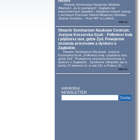
historii
Otwarte Seminarium Naukowe Wioletta
Wejmann „Ja to pamiętam”. Zagłada we
wspomnieniach świadkiń i świadków historii: relacje
z archiwum Pracowni Historii Mówionej Ośrodka
„Brama Grodzka – Teatr NN” w Lublinie ...
więcej...
Otwarte Seminarium Naukowe Centrum.
Justyna Koszarska-Szulc - Połkniesz kulę
i pójdziesz tam, gdzie Żyd. Powojenne
zeznania procesowe a dyskurs o
Zagładzie.
Otwarte Seminarium Naukowe Justyna
Koszarska-Szulc „Połkniesz kulę i pójdziesz tam,
gdzie Żyd”. Powojenne zeznania procesowe a
dyskurs o Zagładzie Spotkanie odbędzie się w
środę 15 kwietnia br. w sali 161 w Pałacu St...
więcej...
subskrybuj
NEWSLETTER