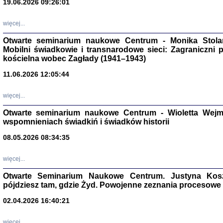
19.06.2026 09:26:01
więcej...
Otwarte seminarium naukowe Centrum - Monika Stolarcz
Mobilni świadkowie i transnarodowe sieci: Zagraniczni 
kościelna wobec Zagłady (1941–1943)
11.06.2026 12:05:44
Znowu mieliśmy
Dzienniki i pam
Binder Elza (El
więcej...
Wagner Rózia
oprac. Aleksa
Otwarte seminarium naukowe Centrum - Wioletta Wej
Warszawa 202
wspomnieniach świadkiń i świadków historii
08.05.2026 08:34:35
więcej...
oprac. Aleksan
Otwarte Seminarium Naukowe Centrum. Justyna Kosza
pójdziesz tam, gdzie Żyd. Powojenne zeznania procesowe 
02.04.2026 16:40:21
więcej...