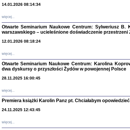
14.01.2026 08:14:34
Aryjs
więcej...
Sewek O
Otwarte Seminarium Naukowe Centrum: Sylweriusz B. K
warszawskiego – ucieleśnione doświadczenie przestrzeni
12.01.2026 08:18:24
więcej...
PISZĄC
Otwarte Seminarium Naukowe Centrum: Karolina Koprow
'z Dzie
dwa dyskursy o przyszłości Żydów w powojennej Polsce
Józef Zelkowicz, tłum.
28.11.2025 16:00:45
więcej...
Premiera książki Karolin Panz pt. Chciałabym opowiedzieć 
CZYTAJĄC GAZ
Dziennik pisa
24.11.2025 12:43:45
Jakub Hochbe
Warszawa 201
więcej...