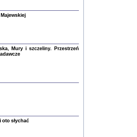
y Żydów w wybranych powiatach
okupowanej Polski
p Barbara Engelking, Jan Grabowski
 Majewskiej
Warszawa 2018
GA, ŻADNE KŁAMSTWO ...
a z warszawskiego getta
dler
,
oprac. i wstępem opatrzyła
Marta Janczewska
2018
a, Mury i szczeliny. Przestrzeń
 badawcze
Zagłada Żydów.
Studia i Materiały
nr 13, R. 2017
Warszawa 2017
 oto słychać
Ż PRZESZLI ...
sany w bunkrze (Żółkiew 1942-1944)
er
,
oprac. i wstępem opatrzyła Anna Wylegała