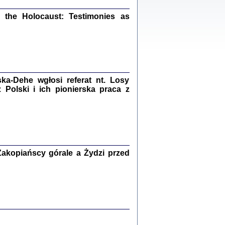
ów.
iały
the Holocaust: Testimonies as
1
21
a-Dehe wgłosi referat nt. Losy
NIESIE NAM KOLEJNA GODZINA ...
Polski i ich pionierska praca z
isany w ukryciu w latach 1943-1944
ara Engelking, tłum. z jidysz Monika
Polit
Warszawa 2020
akopiańscy górale a Żydzi przed
ów.
iały
0
20