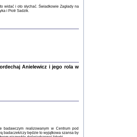
2017
o widać i oto słychać. Świadkowie Zagłady na
a i Piotr Sadzik.
WŚRÓD ZATRUTYCH NOŻY ...
i z getta i okupowanej Warszawy
c. i wstępem opatrzyła Agnieszka
Haska
Warszawa 2017
dechaj Anielewicz i jego rola w
, Z POMOCĄ BOŻĄ, JUŻ NIEBAWEM ...
 i Mirki Piżyców o życiu w getcie i okupowanej
ępem opatrzyła Barbara Engelking i Havi Dreifuss
2017
kcie badawczym realizowanym w Centrum pod
wą badaczek/czy będzie to wyjątkowa szansa by