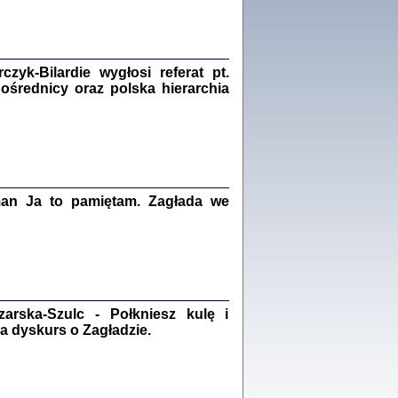
Zagłada Żydów.
Studia i Materiały
nr 18, R. 2022
Warszawa 2022
yk-Bilardie wygłosi referat pt.
pośrednicy oraz polska hierarchia
 iluzję, że żyjemy …
iętniki z Galicji Wschodniej
iszewa), Urman Jerzy Feliks, Strassler Szymon,
ndra Bańkowska
man Ja to pamiętam. Zagłada we
2
PAMIĘTNIK
Kalman Rotgeber
dra Bańkowska, wstęp Jacek Leociak
Warszawa 2021
rska-Szulc - Połkniesz kulę i
a dyskurs o Zagładzie.