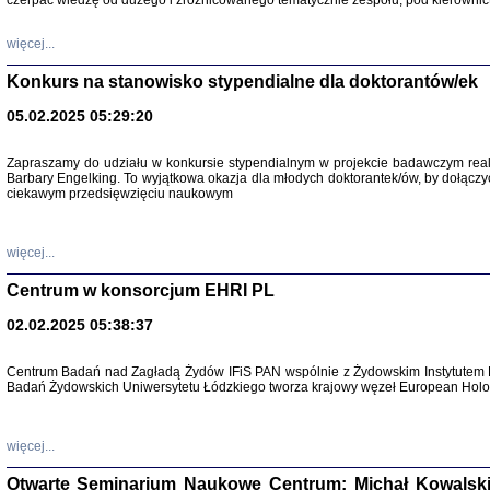
czerpać wiedzę od dużego i zróżnicowanego tematycznie zespołu, pod kierownic
więcej...
Konkurs na stanowisko stypendialne dla doktorantów/ek
05.02.2025 05:29:20
Zapraszamy do udziału w konkursie stypendialnym w projekcie badawczym rea
Barbary Engelking. To wyjątkowa okazja dla młodych doktorantek/ów, by dołączy
ciekawym przedsięwzięciu naukowym
SNY CHOCI
Okupacyjne 
Mazowieck
oprac. i ws
więcej...
Warszawa 
Centrum w konsorcjum EHRI PL
02.02.2025 05:38:37
Centrum Badań nad Zagładą Żydów IFiS PAN wspólnie z Żydowskim Instytutem 
Badań Żydowskich Uniwersytetu Łódzkiego tworza krajowy węzeł European Holoc
SZCZĘŚCIE JES
Losy kobiet ocalały
więcej...
Otwarte Seminarium Naukowe Centrum: Michał Kowalski, G