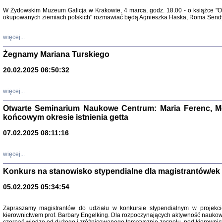
Warszawa 
W Żydowskim Muzeum Galicja w Krakowie, 4 marca, godz. 18.00 - o książce "Ot
okupowanych ziemiach polskich" rozmawiać będą Agnieszka Haska, Roma Sendyk
więcej...
Żegnamy Mariana Turskiego
20.02.2025 06:50:32
Zapisk
Tadeusz Obremski, opra
więcej...
Otwarte Seminarium Naukowe Centrum: Maria Ferenc, Mor
końcowym okresie istnienia getta
07.02.2025 08:11:16
więcej...
PO WOJNIE
Pisma Kopla
Konkurs na stanowisko stypendialne dla magistrantów/ek
Warszawie
oprac. i wst
05.02.2025 05:34:54
Warszawa 
Zapraszamy magistrantów do udziału w konkursie stypendialnym w proje
kierownictwem prof. Barbary Engelking. Dla rozpoczynających aktywność nauko