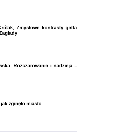
kiego Żyda wspomnienia, łzy i myśli
Zapiski z okupacyjnej Warszawy
konowski, oprac. Marta Janczewska
rólak, Zmysłowe kontrasty getta
Warszawa 2020
 Zagłady
Y TE SŁOWA JEST PRACOWNIKIEM
ska, Rozczarowanie i nadzieja –
GETTOWEJ INSTYTUCJI ...
nnika' i inne pisma z łódzkiego getta
 z jidysz, oprac. i wstęp. Monika Polit
Warszawa 2019
jak zginęło miasto
ETĘ NIEMIECKĄ ...
ny w ukryciu w Warszawie w latach 1943-1944
rg
,
oprac. i wstępem opatrzyła
Barbara Engelking
9