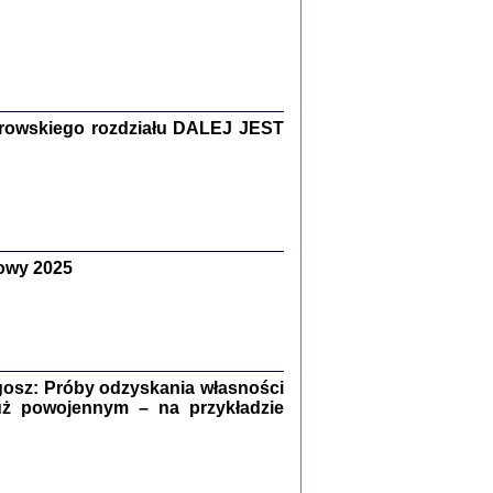
Zagłada Żydów.
Studia i Materiały
nr 15, R. 2019
Warszawa 2019
rowskiego rozdziału DALEJ JEST
owy 2025
ów.
iały
8
18
osz: Próby odzyskania własności
uż powojennym – na przykładzie