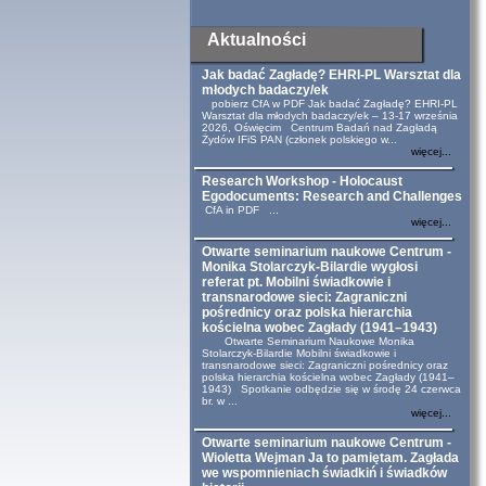
Aktualności
Jak badać Zagładę? EHRI-PL Warsztat dla
młodych badaczy/ek
pobierz CfA w PDF Jak badać Zagładę? EHRI-PL
Warsztat dla młodych badaczy/ek – 13-17 września
2026, Oświęcim Centrum Badań nad Zagładą
Żydów IFiS PAN (członek polskiego w...
więcej...
Research Workshop - Holocaust
Egodocuments: Research and Challenges
CfA in PDF ...
więcej...
Otwarte seminarium naukowe Centrum -
Monika Stolarczyk-Bilardie wygłosi
referat pt. Mobilni świadkowie i
transnarodowe sieci: Zagraniczni
pośrednicy oraz polska hierarchia
kościelna wobec Zagłady (1941–1943)
Otwarte Seminarium Naukowe Monika
Stolarczyk-Bilardie Mobilni świadkowie i
transnarodowe sieci: Zagraniczni pośrednicy oraz
polska hierarchia kościelna wobec Zagłady (1941–
1943) Spotkanie odbędzie się w środę 24 czerwca
br. w ...
więcej...
Otwarte seminarium naukowe Centrum -
Wioletta Wejman Ja to pamiętam. Zagłada
we wspomnieniach świadkiń i świadków