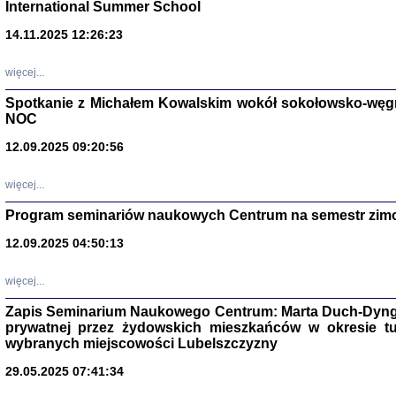
International Summer School
14.11.2025 12:26:23
więcej...
Spotkanie z Michałem Kowalskim wokół sokołowsko-węg
NOC
12.09.2025 09:20:56
więcej...
Program seminariów naukowych Centrum na semestr zim
Zagłada Żyd
Studia i Mater
12.09.2025 04:50:13
nr 14, R. 201
Warszawa 20
więcej...
Zapis Seminarium Naukowego Centrum: Marta Duch-Dyng
prywatnej przez żydowskich mieszkańców w okresie t
wybranych miejscowości Lubelszczyzny
29.05.2025 07:41:34