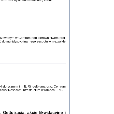
twem niezwykle doświadczonej liderki.
Zagłada Żydów.
Studia i Materiały
nr 12, R. 2016
Warszawa 2016
lizowanym w Centrum pod kierownictwem prof.
ć do multidyscyplinarnego zespołu w niezwykle
AŻ MAMY WSPANIAŁE ...
dzienniki Żydów z okolic Mińska
iego
tępem opatrzyła Barbara Engelking
2016
Historycznym im. E. Ringelbluma oraz Centrum
aust Research Infrastructure w ramach ERIC
T POSIADAĆ DOM POD ZIEMIĄ ...
ch z Zagłady w okolicach Dąbrowy
Tarnowskiej
oprac. i wstęp Jan Grabowski
Warszawa 2016
ettoizacja, akcje likwidacyjne i