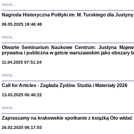
DALEJ JEST NOC. Los
więcej...
red. i wstę
Nagroda Historyczna Polityki im. M. Turskiego dla Justyny
06.05.2025 18:46:48
ŻADNA BLA
więcej...
Wspomnieni
Stanisław A
Warszawa 
Otwarte Seminarium Naukowe Centrum: Justyna Majewsk
prywatna i publiczna w getcie warszawskim jako obszary
11.04.2025 07:51:24
więcej...
Call for Articles - Zagłada Żydów. Studia i Materiały 2026
13.03.2025 06:40:22
więcej...
Zapraszamy na krakowskie spotkanie z książką Oto widać i
TYLEŚMY JU
Dziennik pi
26.02.2025 06:17:03
Clara Kram