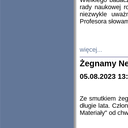
Wielkiego badacz
rady naukowej ro
niezwykle uważn
Profesora słowam
więcej...
Żegnamy Ne
05.08.2023 13
Ze smutkiem żeg
długie lata. Czł
Materiały" od chw