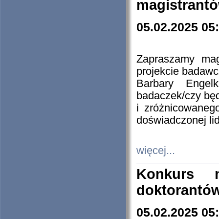
magistrantó
05.02.2025 05
Zapraszamy mag
projekcie badaw
Barbary Engel
badaczek/czy będ
i zróżnicowaneg
doświadczonej lid
więcej...
Konkurs n
doktorantó
05.02.2025 05