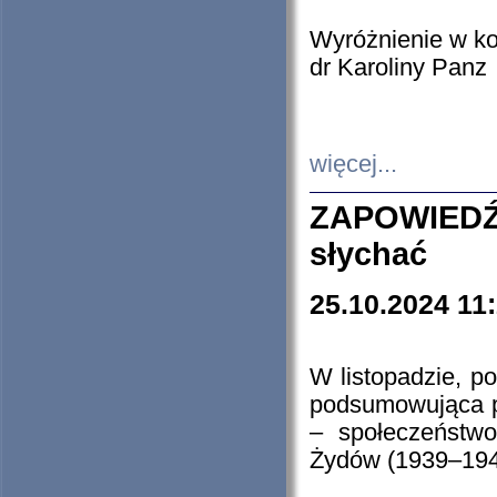
Wyróżnienie w k
dr Karoliny Panz
więcej...
ZAPOWIEDŹ
słychać
25.10.2024 11
W listopadzie, p
podsumowująca p
– społeczeństw
Żydów (1939–194