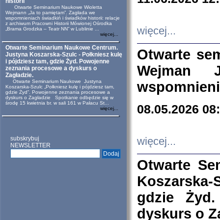
historii
Otwarte Seminarium Naukowe Wioletta
Wejmann „Ja to pamiętam”. Zagłada we
wspomnieniach świadkiń i świadków historii: relacje
z archiwum Pracowni Historii Mówionej Ośrodka
więcej...
„Brama Grodzka – Teatr NN” w Lublinie ...
więcej...
Otwarte Seminarium Naukowe Centrum.
Otwarte se
Justyna Koszarska-Szulc - Połkniesz kulę
i pójdziesz tam, gdzie Żyd. Powojenne
Wejman 
zeznania procesowe a dyskurs o
Zagładzie.
Otwarte Seminarium Naukowe Justyna
wspomnienia
Koszarska-Szulc „Połkniesz kulę i pójdziesz tam,
gdzie Żyd”. Powojenne zeznania procesowe a
dyskurs o Zagładzie Spotkanie odbędzie się w
środę 15 kwietnia br. w sali 161 w Pałacu St...
08.05.2026 08
więcej...
subskrybuj
więcej...
NEWSLETTER
Otwarte Se
Koszarska-S
gdzie Żyd
dyskurs o Z