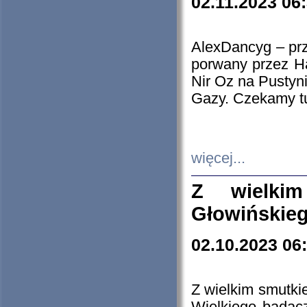
02.11.2023 06
AlexDancyg – przy
porwany przez H
Nir Oz na Pustyn
Gazy. Czekamy tu
więcej...
Z wielki
Głowińskie
02.10.2023 06
Z wielkim smutki