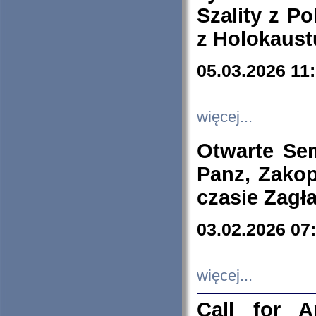
Szality z Po
z Holokaust
05.03.2026 11
więcej...
Otwarte Se
Panz, Zakop
czasie Zagł
03.02.2026 07
więcej...
Call for A