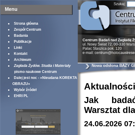
Szukaj:
Menu
Strona główna
Zespół Centrum
Badania
Centrum Badań nad Zagładą 
Publikacje
ul. Nowy Świat 72, 00-330 War
Linki
Palac Staszica pok. 120
e-mail: centrum@holocaustrese
Kontakt
Archiwum
Nowa odsłona BAZY G
Zagłada Żydów. Studia i Materiały
pismo naukowe Centrum
Dalej jest noc - »Nieudana KOREKTA
Aktualnośc
OBRAZU«
Wybór źródeł
EHRI PL
Jak bada
Warsztat dl
24.06.2026 07