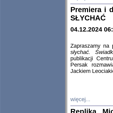
Premiera i
SŁYCHAĆ
04.12.2024 06
Zapraszamy na p
słychać. Świad
publikacji Cen
Persak rozmawi
Jackiem Leociaki
więcej...
Replika Mi