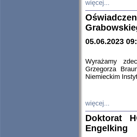
więcej...
Oświadczen
Grabowskie
05.06.2023 09
Wyrażamy zdecy
Grzegorza Brau
Niemieckim Insty
więcej...
Doktorat H
Engelking