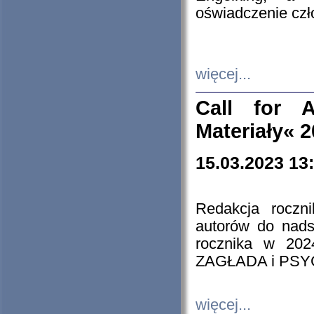
oświadczenie cz
więcej...
Call for A
Materiały« 
15.03.2023 13
Redakcja roczn
autorów do nads
rocznika w 202
ZAGŁADA i PS
więcej...