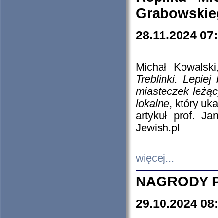
Grabowskieg
28.11.2024 07
Michał Kowalski
Treblinki. Lepie
miasteczek leżąc
lokalne
, który uk
artykuł prof. J
Jewish.pl
więcej...
NAGRODY P
29.10.2024 08