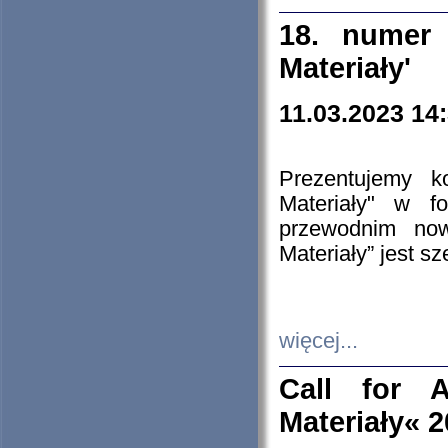
18. numer 
Materiały'
11.03.2023 14
Prezentujemy k
Materiały" w 
przewodnim now
Materiały” jest s
więcej...
Call for A
Materiały« 