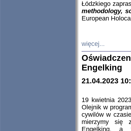
Łódzkiego zapras
methodology, so
European Holocau
więcej...
Oświadczen
Engelking
21.04.2023 10
19 kwietnia 2023
Olejnik w progra
cywilów w czasie
mierzymy się z
Engelking, a 