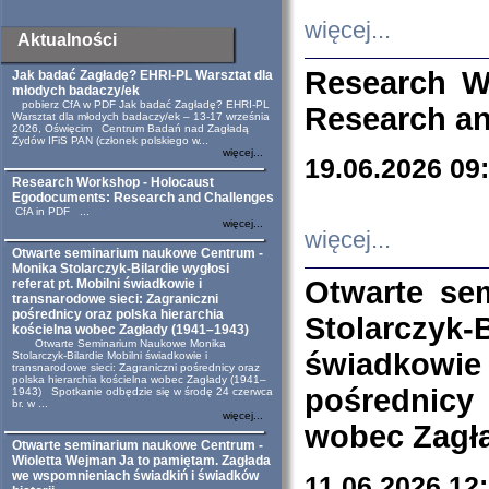
więcej...
Aktualności
Research W
Jak badać Zagładę? EHRI-PL Warsztat dla
młodych badaczy/ek
pobierz CfA w PDF Jak badać Zagładę? EHRI-PL
Research an
Warsztat dla młodych badaczy/ek – 13-17 września
2026, Oświęcim Centrum Badań nad Zagładą
Żydów IFiS PAN (członek polskiego w...
więcej...
19.06.2026 09
Research Workshop - Holocaust
Egodocuments: Research and Challenges
CfA in PDF ...
więcej...
więcej...
Otwarte seminarium naukowe Centrum -
Monika Stolarczyk-Bilardie wygłosi
Otwarte se
referat pt. Mobilni świadkowie i
transnarodowe sieci: Zagraniczni
pośrednicy oraz polska hierarchia
Stolarczyk-
kościelna wobec Zagłady (1941–1943)
Otwarte Seminarium Naukowe Monika
świadkowie
Stolarczyk-Bilardie Mobilni świadkowie i
transnarodowe sieci: Zagraniczni pośrednicy oraz
polska hierarchia kościelna wobec Zagłady (1941–
pośrednicy
1943) Spotkanie odbędzie się w środę 24 czerwca
br. w ...
więcej...
wobec Zagła
Otwarte seminarium naukowe Centrum -
Wioletta Wejman Ja to pamiętam. Zagłada
we wspomnieniach świadkiń i świadków
11.06.2026 12