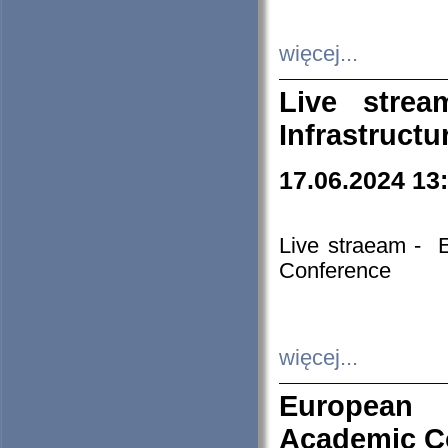
więcej...
Live stre
Infrastruct
17.06.2024 13
Live straeam - 
Conference
więcej...
European H
Academic C