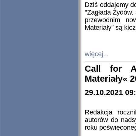
Dziś oddajemy 
"Zagłada Żydów. 
przewodnim now
Materiały” są kic
więcej...
Call for A
Materiały« 
29.10.2021 09
Redakcja roczn
autorów do nads
roku poświęcone