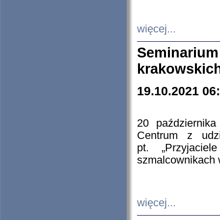
więcej...
Seminarium
krakowskich
19.10.2021 06
20 październik
Centrum z udzia
pt. „Przyjacie
szmalcownikach
więcej...