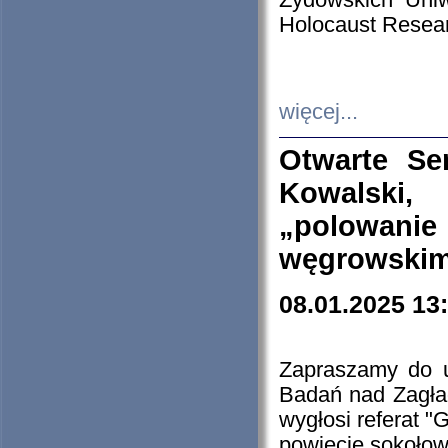
Żydowskich Uniw
Holocaust Resear
więcej...
Otwarte Se
Kowalski, 
„polowanie
węgrowskim.
08.01.2025 13
Zapraszamy do 
Badań nad Zagła
wygłosi referat "
powiecie sokołow