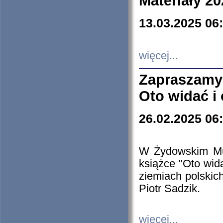
Materiały 20
13.03.2025 06
więcej...
Zapraszamy
Oto widać i
26.02.2025 06
W Żydowskim Muz
książce "Oto wid
ziemiach polski
Piotr Sadzik.
więcej...