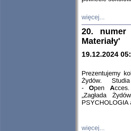
więcej...
20. numer 
Materiały'
19.12.2024 05
Prezentujemy kol
Żydów. Stud
-
O
pen
A
cces
„Zagłada Żydów
PSYCHOLOGIA 
więcej...