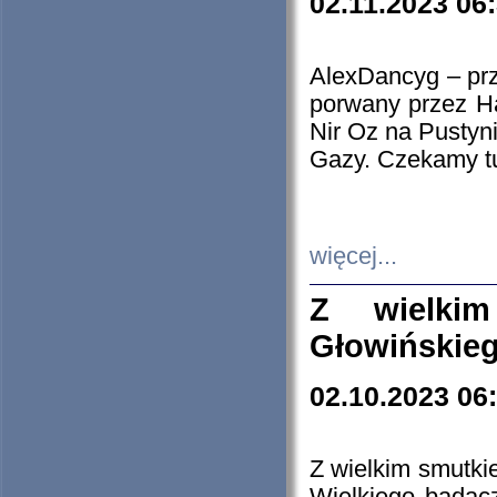
02.11.2023 06
AlexDancyg – przy
porwany przez H
Nir Oz na Pustyn
Gazy. Czekamy tu
więcej...
Z wielki
Głowińskie
02.10.2023 06
Z wielkim smutki