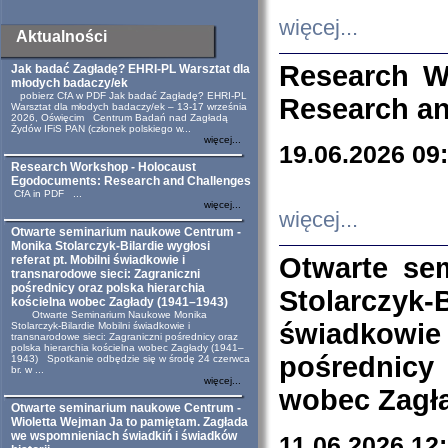
więcej...
Aktualności
Research W
Jak badać Zagładę? EHRI-PL Warsztat dla
młodych badaczy/ek
pobierz CfA w PDF Jak badać Zagładę? EHRI-PL
Research an
Warsztat dla młodych badaczy/ek – 13-17 września
2026, Oświęcim Centrum Badań nad Zagładą
Żydów IFiS PAN (członek polskiego w...
więcej...
19.06.2026 09
Research Workshop - Holocaust
Egodocuments: Research and Challenges
CfA in PDF ...
więcej...
więcej...
Otwarte seminarium naukowe Centrum -
Monika Stolarczyk-Bilardie wygłosi
Otwarte se
referat pt. Mobilni świadkowie i
transnarodowe sieci: Zagraniczni
pośrednicy oraz polska hierarchia
Stolarczyk-
kościelna wobec Zagłady (1941–1943)
Otwarte Seminarium Naukowe Monika
świadkowie
Stolarczyk-Bilardie Mobilni świadkowie i
transnarodowe sieci: Zagraniczni pośrednicy oraz
polska hierarchia kościelna wobec Zagłady (1941–
pośrednicy
1943) Spotkanie odbędzie się w środę 24 czerwca
br. w ...
więcej...
wobec Zagła
Otwarte seminarium naukowe Centrum -
Wioletta Wejman Ja to pamiętam. Zagłada
we wspomnieniach świadkiń i świadków
11.06.2026 12