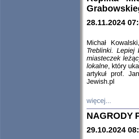
Grabowskieg
28.11.2024 07
Michał Kowalski
Treblinki. Lepie
miasteczek leżąc
lokalne
, który uk
artykuł prof. J
Jewish.pl
więcej...
NAGRODY P
29.10.2024 08