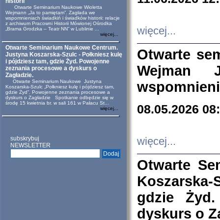
historii
Otwarte Seminarium Naukowe Wioletta
Wejmann „Ja to pamiętam”. Zagłada we
wspomnieniach świadkiń i świadków historii: relacje
z archiwum Pracowni Historii Mówionej Ośrodka
więcej...
„Brama Grodzka – Teatr NN” w Lublinie ...
więcej...
Otwarte Seminarium Naukowe Centrum.
Otwarte se
Justyna Koszarska-Szulc - Połkniesz kulę
i pójdziesz tam, gdzie Żyd. Powojenne
Wejman 
zeznania procesowe a dyskurs o
Zagładzie.
Otwarte Seminarium Naukowe Justyna
wspomnienia
Koszarska-Szulc „Połkniesz kulę i pójdziesz tam,
gdzie Żyd”. Powojenne zeznania procesowe a
dyskurs o Zagładzie Spotkanie odbędzie się w
środę 15 kwietnia br. w sali 161 w Pałacu St...
08.05.2026 08
więcej...
subskrybuj
więcej...
NEWSLETTER
Otwarte Se
Koszarska-S
gdzie Żyd
dyskurs o Z