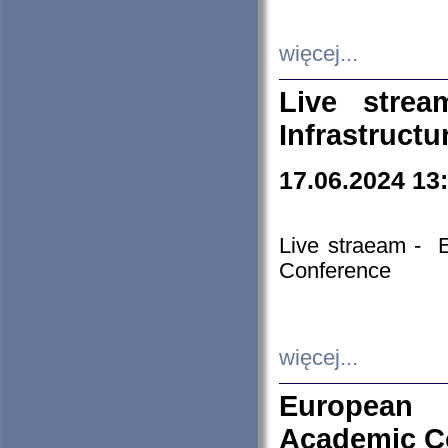
więcej...
Live stre
Infrastruct
17.06.2024 13
Live straeam - 
Conference
więcej...
European H
Academic C