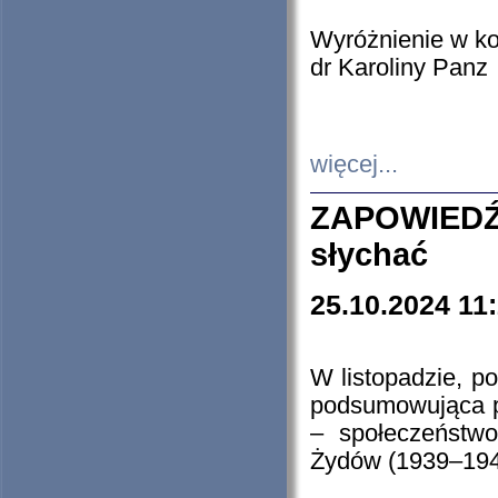
Wyróżnienie w k
dr Karoliny Panz
więcej...
ZAPOWIEDŹ
słychać
25.10.2024 11
W listopadzie, p
podsumowująca p
– społeczeństw
Żydów (1939–194