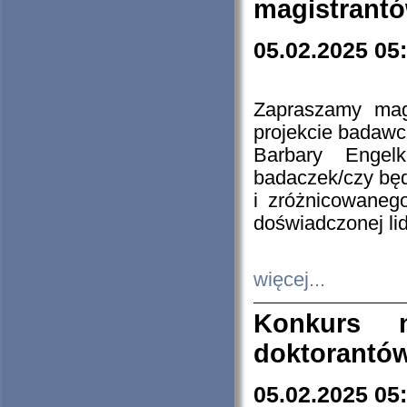
magistrantó
05.02.2025 05
Zapraszamy mag
projekcie badaw
Barbary Engel
badaczek/czy będ
i zróżnicowaneg
doświadczonej lid
więcej...
Konkurs n
doktorantó
05.02.2025 05