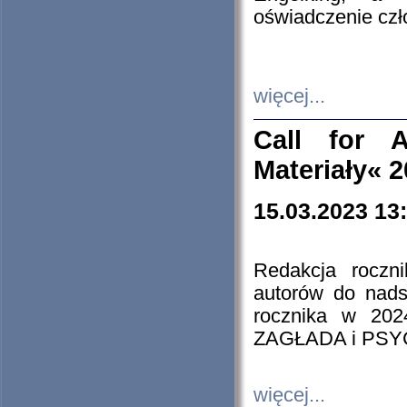
oświadczenie cz
więcej...
Call for A
Materiały« 
15.03.2023 13
Redakcja roczn
autorów do nads
rocznika w 202
ZAGŁADA i PS
więcej...