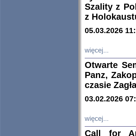
Szality z Po
z Holokaust
05.03.2026 11
więcej...
Otwarte Se
Panz, Zakop
czasie Zagł
03.02.2026 07
więcej...
Call for A