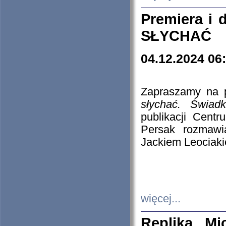
Premiera i
SŁYCHAĆ
04.12.2024 06
Zapraszamy na p
słychać. Świad
publikacji Cen
Persak rozmawi
Jackiem Leociaki
więcej...
Replika Mi