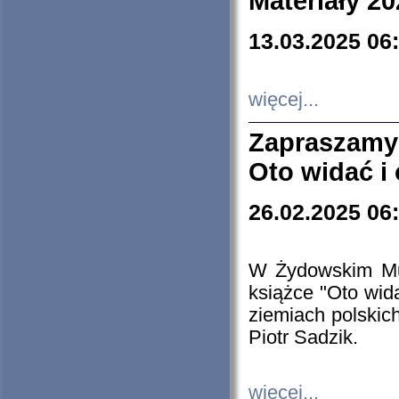
Materiały 20
13.03.2025 06
więcej...
Zapraszamy
Oto widać i
26.02.2025 06
W Żydowskim Muz
książce "Oto wid
ziemiach polski
Piotr Sadzik.
więcej...