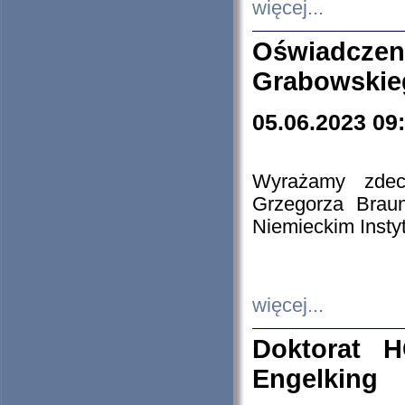
więcej...
Oświadczen
Grabowskie
05.06.2023 09
Wyrażamy zdecy
Grzegorza Brau
Niemieckim Insty
więcej...
Doktorat H
Engelking