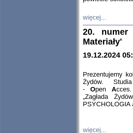
więcej...
20. numer 
Materiały'
19.12.2024 05
Prezentujemy kol
Żydów. Stud
-
O
pen
A
cces
„Zagłada Żydów
PSYCHOLOGIA 
więcej...