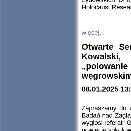
Żydowskich Uniw
Holocaust Resear
więcej...
Otwarte Se
Kowalski, 
„polowanie
węgrowskim.
08.01.2025 13
Zapraszamy do 
Badań nad Zagła
wygłosi referat "
powiecie sokołow