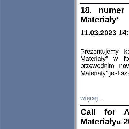
18. numer 
Materiały'
11.03.2023 14
Prezentujemy k
Materiały" w 
przewodnim now
Materiały” jest s
więcej...
Call for A
Materiały« 