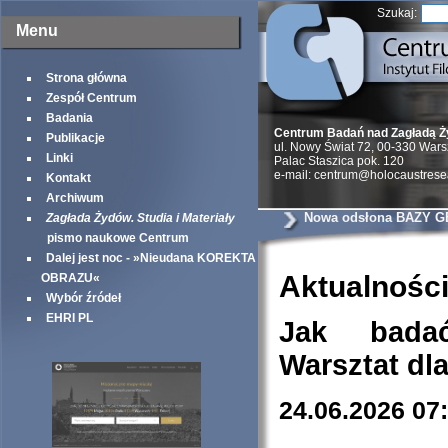
Szukaj:
Menu
Strona główna
Zespół Centrum
Badania
Centrum Badań nad Zagładą 
Publikacje
ul. Nowy Świat 72, 00-330 War
Linki
Palac Staszica pok. 120
e-mail: centrum@holocaustrese
Kontakt
Archiwum
Nowa odsłona BAZY G
Zagłada Żydów. Studia i Materiały
pismo naukowe Centrum
Dalej jest noc - »Nieudana KOREKTA
Aktualnośc
OBRAZU«
Wybór źródeł
EHRI PL
Jak bada
Warsztat dl
24.06.2026 07