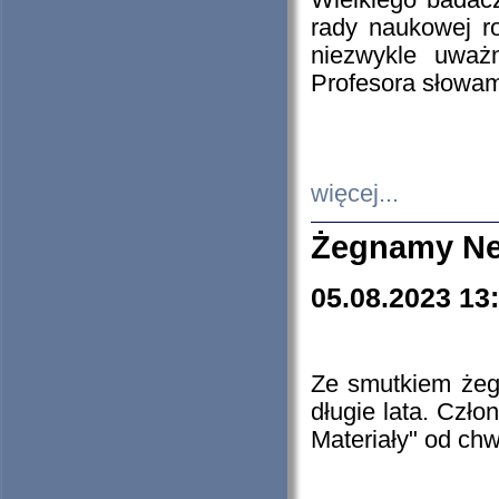
Wielkiego badacz
rady naukowej ro
niezwykle uważn
Profesora słowam
więcej...
Żegnamy Ne
05.08.2023 13
Ze smutkiem żeg
długie lata. Czł
Materiały" od chw