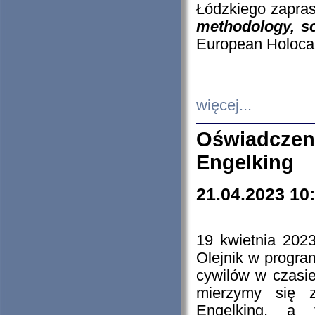
Łódzkiego zapras
methodology, so
European Holocau
więcej...
Oświadczen
Engelking
21.04.2023 10
19 kwietnia 2023
Olejnik w progra
cywilów w czasie
mierzymy się z
Engelking, a 