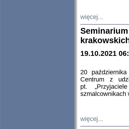
więcej...
Seminarium
krakowskich
19.10.2021 06
20 październik
Centrum z udzia
pt. „Przyjacie
szmalcownikach
więcej...