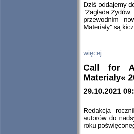
Dziś oddajemy 
"Zagłada Żydów. 
przewodnim now
Materiały” są kic
więcej...
Call for A
Materiały« 
29.10.2021 09
Redakcja roczn
autorów do nads
roku poświęcone