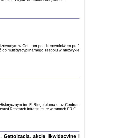
twem niezwykle doświadczonej liderki.
Zagłada Żydów.
Studia i Materiały
nr 12, R. 2016
Warszawa 2016
lizowanym w Centrum pod kierownictwem prof.
ć do multidyscyplinarnego zespołu w niezwykle
AŻ MAMY WSPANIAŁE ...
dzienniki Żydów z okolic Mińska
iego
tępem opatrzyła Barbara Engelking
2016
Historycznym im. E. Ringelbluma oraz Centrum
aust Research Infrastructure w ramach ERIC
T POSIADAĆ DOM POD ZIEMIĄ ...
ch z Zagłady w okolicach Dąbrowy
Tarnowskiej
oprac. i wstęp Jan Grabowski
Warszawa 2016
ettoizacja, akcje likwidacyjne i