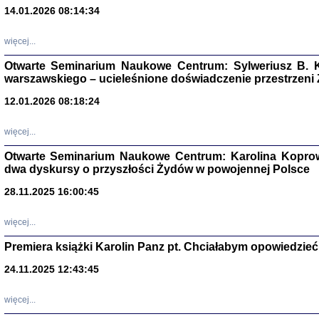
14.01.2026 08:14:34
Aryjs
więcej...
Sewek O
Otwarte Seminarium Naukowe Centrum: Sylweriusz B. K
warszawskiego – ucieleśnione doświadczenie przestrzeni
12.01.2026 08:18:24
więcej...
PISZĄC
Otwarte Seminarium Naukowe Centrum: Karolina Koprow
'z Dzie
dwa dyskursy o przyszłości Żydów w powojennej Polsce
Józef Zelkowicz, tłum.
28.11.2025 16:00:45
więcej...
Premiera książki Karolin Panz pt. Chciałabym opowiedzieć 
CZYTAJĄC GAZ
Dziennik pisa
24.11.2025 12:43:45
Jakub Hochbe
Warszawa 201
więcej...