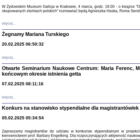
Warszawa 
W Żydowskim Muzeum Galicja w Krakowie, 4 marca, godz. 18.00 - o książce "Ot
okupowanych ziemiach polskich" rozmawiać będą Agnieszka Haska, Roma Sendyk
więcej...
Żegnamy Mariana Turskiego
20.02.2025 06:50:32
Zapisk
Tadeusz Obremski, opra
więcej...
Otwarte Seminarium Naukowe Centrum: Maria Ferenc, Mor
końcowym okresie istnienia getta
07.02.2025 08:11:16
więcej...
PO WOJNIE
Pisma Kopla
Konkurs na stanowisko stypendialne dla magistrantów/ek
Warszawie
oprac. i wst
05.02.2025 05:34:54
Warszawa 
Zapraszamy magistrantów do udziału w konkursie stypendialnym w proje
kierownictwem prof. Barbary Engelking. Dla rozpoczynających aktywność nauko