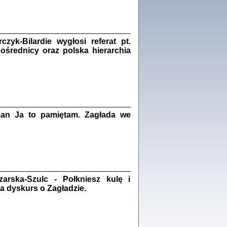
Zagłada Żydów.
Studia i Materiały
nr 18, R. 2022
Warszawa 2022
yk-Bilardie wygłosi referat pt.
pośrednicy oraz polska hierarchia
 iluzję, że żyjemy …
iętniki z Galicji Wschodniej
iszewa), Urman Jerzy Feliks, Strassler Szymon,
ndra Bańkowska
man Ja to pamiętam. Zagłada we
2
PAMIĘTNIK
Kalman Rotgeber
dra Bańkowska, wstęp Jacek Leociak
Warszawa 2021
rska-Szulc - Połkniesz kulę i
a dyskurs o Zagładzie.