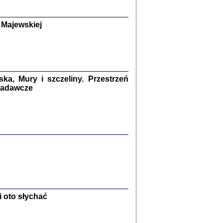
y Żydów w wybranych powiatach
okupowanej Polski
p Barbara Engelking, Jan Grabowski
 Majewskiej
Warszawa 2018
GA, ŻADNE KŁAMSTWO ...
a z warszawskiego getta
dler
,
oprac. i wstępem opatrzyła
Marta Janczewska
a, Mury i szczeliny. Przestrzeń
2018
 badawcze
Zagłada Żydów.
Studia i Materiały
nr 13, R. 2017
Warszawa 2017
 oto słychać
Ż PRZESZLI ...
sany w bunkrze (Żółkiew 1942-1944)
er
,
oprac. i wstępem opatrzyła Anna Wylegała