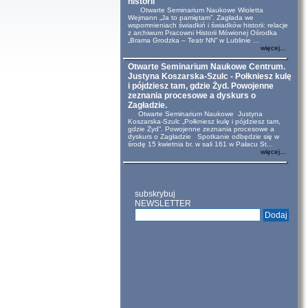
historii
Otwarte Seminarium Naukowe Wioletta
Wejmann „Ja to pamiętam”. Zagłada we
wspomnieniach świadkiń i świadków historii: relacje
z archiwum Pracowni Historii Mówionej Ośrodka
„Brama Grodzka – Teatr NN” w Lublinie ...
więcej...
Otwarte Seminarium Naukowe Centrum.
Justyna Koszarska-Szulc - Połkniesz kulę
i pójdziesz tam, gdzie Żyd. Powojenne
zeznania procesowe a dyskurs o
Zagładzie.
Otwarte Seminarium Naukowe Justyna
Koszarska-Szulc „Połkniesz kulę i pójdziesz tam,
gdzie Żyd”. Powojenne zeznania procesowe a
dyskurs o Zagładzie Spotkanie odbędzie się w
środę 15 kwietnia br. w sali 161 w Pałacu St...
więcej...
subskrybuj
NEWSLETTER