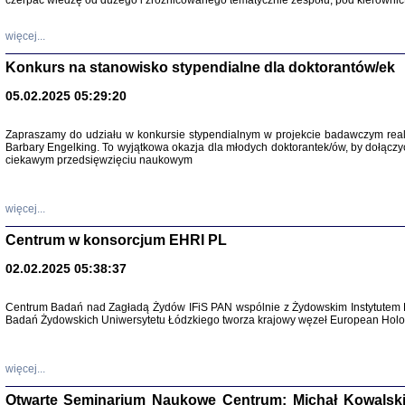
czerpać wiedzę od dużego i zróżnicowanego tematycznie zespołu, pod kierownic
więcej...
Konkurs na stanowisko stypendialne dla doktorantów/ek
05.02.2025 05:29:20
Zapraszamy do udziału w konkursie stypendialnym w projekcie badawczym rea
Barbary Engelking. To wyjątkowa okazja dla młodych doktorantek/ów, by dołączy
ciekawym przedsięwzięciu naukowym
SNY CHOCI
Okupacyjne 
Mazowieck
oprac. i ws
więcej...
Warszawa 
Centrum w konsorcjum EHRI PL
02.02.2025 05:38:37
Centrum Badań nad Zagładą Żydów IFiS PAN wspólnie z Żydowskim Instytutem 
Badań Żydowskich Uniwersytetu Łódzkiego tworza krajowy węzeł European Holoc
SZCZĘŚCIE JES
Losy kobiet ocalały
więcej...
Otwarte Seminarium Naukowe Centrum: Michał Kowalski, G