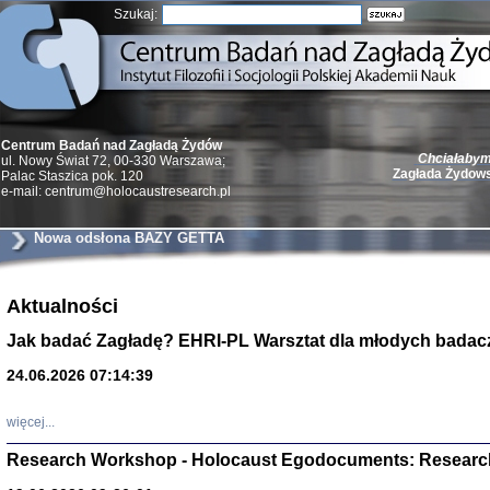
Szukaj:
Chciałabym 
Centrum Badań nad Zagładą Żydów
Zagłada Żydow
ul. Nowy Świat 72, 00-330 Warszawa;
Palac Staszica pok. 120
e-mail: centrum@holocaustresearch.pl
Nowa odsłona BAZY GETTA
Żydzi w walc
Aktualności
Germany 193
Natalia Aleksiun, 
Jak badać Zagładę? EHRI-PL Warsztat dla młodych badac
Deborah Dash Moor
Turski, Laurence 
(Arkadij Zelcer)
24.06.2026 07:14:39
red. Krzysztof Pe
Warszawa 20
więcej...
Research Workshop - Holocaust Egodocuments: Researc