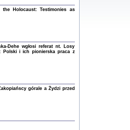
ów.
iały
the Holocaust: Testimonies as
1
21
a-Dehe wgłosi referat nt. Losy
NIESIE NAM KOLEJNA GODZINA ...
Polski i ich pionierska praca z
isany w ukryciu w latach 1943-1944
ara Engelking, tłum. z jidysz Monika
Polit
Warszawa 2020
akopiańscy górale a Żydzi przed
ów.
iały
0
20