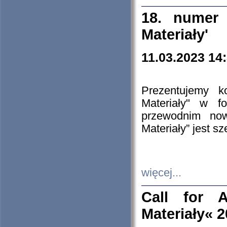
18. numer 
Materiały'
11.03.2023 14
Prezentujemy k
Materiały" w 
przewodnim now
Materiały” jest s
więcej...
Call for A
Materiały« 