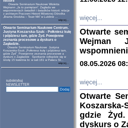
historii
Otwarte Seminarium Naukowe Wioletta
Wejmann „Ja to pamiętam”. Zagłada we
wspomnieniach świadkiń i świadków historii: relacje
z archiwum Pracowni Historii Mówionej Ośrodka
więcej...
„Brama Grodzka – Teatr NN” w Lublinie ...
więcej...
Otwarte Seminarium Naukowe Centrum.
Otwarte se
Justyna Koszarska-Szulc - Połkniesz kulę
i pójdziesz tam, gdzie Żyd. Powojenne
Wejman 
zeznania procesowe a dyskurs o
Zagładzie.
Otwarte Seminarium Naukowe Justyna
wspomnienia
Koszarska-Szulc „Połkniesz kulę i pójdziesz tam,
gdzie Żyd”. Powojenne zeznania procesowe a
dyskurs o Zagładzie Spotkanie odbędzie się w
środę 15 kwietnia br. w sali 161 w Pałacu St...
08.05.2026 08
więcej...
subskrybuj
więcej...
NEWSLETTER
Otwarte Se
Koszarska-S
gdzie Żyd
dyskurs o Z