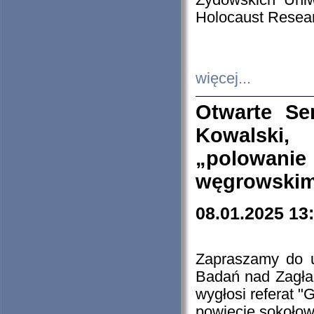
Żydowskich Uniw
Holocaust Resear
więcej...
Otwarte Se
Kowalski, 
„polowanie
węgrowskim.
08.01.2025 13
Zapraszamy do 
Badań nad Zagła
wygłosi referat "
powiecie sokołow