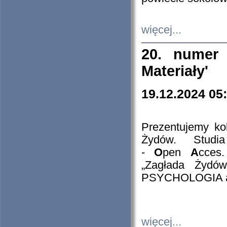
więcej...
20. numer 
Materiały'
19.12.2024 05
Prezentujemy kol
Żydów. Stud
-
O
pen
A
cces
„Zagłada Żydów
PSYCHOLOGIA 
więcej...