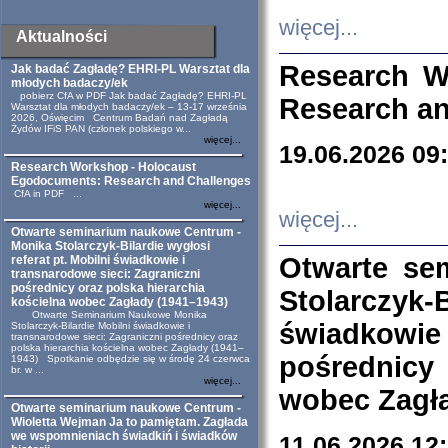
więcej...
Aktualności
Research W
Jak badać Zagładę? EHRI-PL Warsztat dla
młodych badaczy/ek
pobierz CfA w PDF Jak badać Zagładę? EHRI-PL
Research an
Warsztat dla młodych badaczy/ek – 13-17 września
2026, Oświęcim Centrum Badań nad Zagładą
Żydów IFiS PAN (członek polskiego w...
więcej...
19.06.2026 09
Research Workshop - Holocaust
Egodocuments: Research and Challenges
CfA in PDF ...
więcej...
więcej...
Otwarte seminarium naukowe Centrum -
Monika Stolarczyk-Bilardie wygłosi
Otwarte se
referat pt. Mobilni świadkowie i
transnarodowe sieci: Zagraniczni
pośrednicy oraz polska hierarchia
Stolarczyk-
kościelna wobec Zagłady (1941–1943)
Otwarte Seminarium Naukowe Monika
świadkowie
Stolarczyk-Bilardie Mobilni świadkowie i
transnarodowe sieci: Zagraniczni pośrednicy oraz
polska hierarchia kościelna wobec Zagłady (1941–
pośrednicy
1943) Spotkanie odbędzie się w środę 24 czerwca
br. w ...
więcej...
wobec Zagła
Otwarte seminarium naukowe Centrum -
Wioletta Wejman Ja to pamiętam. Zagłada
we wspomnieniach świadkiń i świadków
11.06.2026 12