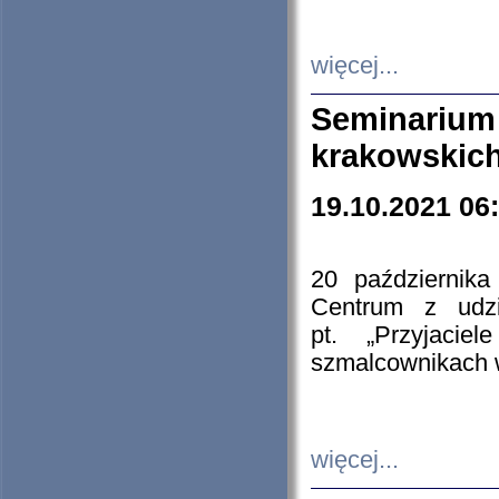
więcej...
Seminarium
krakowskich
19.10.2021 06
20 październik
Centrum z udzia
pt. „Przyjacie
szmalcownikach
więcej...