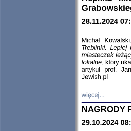
Grabowskieg
28.11.2024 07
Michał Kowalski
Treblinki. Lepie
miasteczek leżąc
lokalne
, który uk
artykuł prof. J
Jewish.pl
więcej...
NAGRODY P
29.10.2024 08