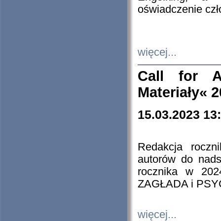
oświadczenie cz
więcej...
Call for A
Materiały« 
15.03.2023 13
Redakcja roczn
autorów do nads
rocznika w 202
ZAGŁADA i PS
więcej...