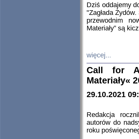
Dziś oddajemy 
"Zagłada Żydów. 
przewodnim now
Materiały” są kic
więcej...
Call for A
Materiały« 
29.10.2021 09
Redakcja roczn
autorów do nads
roku poświęcone