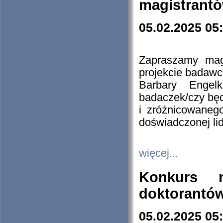
magistrantó
05.02.2025 05
Zapraszamy mag
projekcie badaw
Barbary Engel
badaczek/czy będ
i zróżnicowaneg
doświadczonej lid
więcej...
Konkurs n
doktorantó
05.02.2025 05