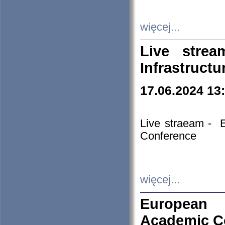
więcej...
Live stre
Infrastruct
17.06.2024 13
Live straeam - 
Conference
więcej...
European H
Academic C