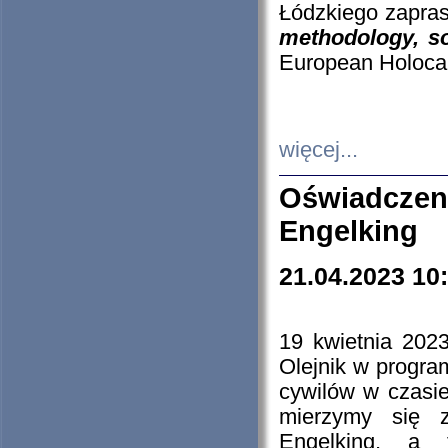
Łódzkiego zapras
methodology, so
European Holocau
więcej...
Oświadczen
Engelking
21.04.2023 10
19 kwietnia 2023
Olejnik w progra
cywilów w czasie
mierzymy się z
Engelking, a 