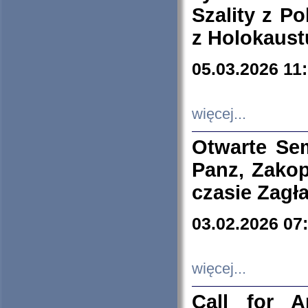
Szality z Po
z Holokaust
05.03.2026 11
więcej...
Otwarte Se
Panz, Zakop
czasie Zagł
03.02.2026 07
więcej...
Call for A