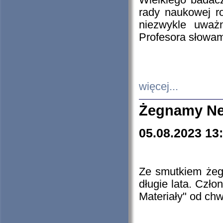
Wielkiego badacz
rady naukowej ro
niezwykle uważn
Profesora słowam
więcej...
Żegnamy Ne
05.08.2023 13
Ze smutkiem żeg
długie lata. Czł
Materiały" od chw