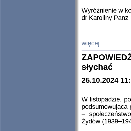
Wyróżnienie w k
dr Karoliny Panz
więcej...
ZAPOWIEDŹ
słychać
25.10.2024 11
W listopadzie, p
podsumowująca p
– społeczeństw
Żydów (1939–194