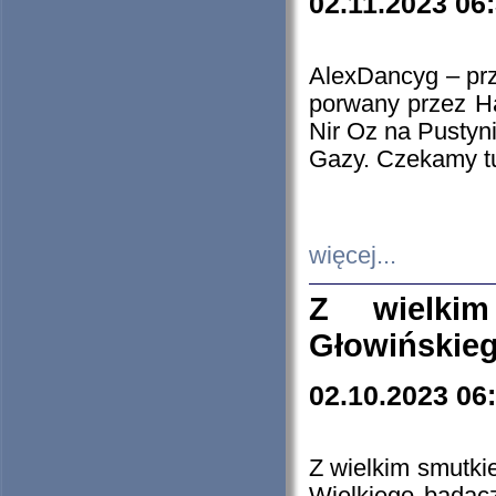
02.11.2023 06
AlexDancyg – przy
porwany przez H
Nir Oz na Pustyn
Gazy. Czekamy tu
więcej...
Z wielki
Głowińskie
02.10.2023 06
Z wielkim smutki