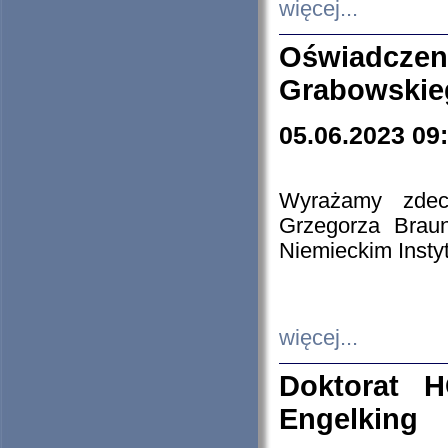
więcej...
Oświadczen
Grabowskie
05.06.2023 09
Wyrażamy zdecy
Grzegorza Brau
Niemieckim Insty
więcej...
Doktorat H
Engelking