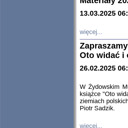
Materiały 20
13.03.2025 06
więcej...
Zapraszamy
Oto widać i
26.02.2025 06
W Żydowskim Muz
książce "Oto wid
ziemiach polski
Piotr Sadzik.
więcej...