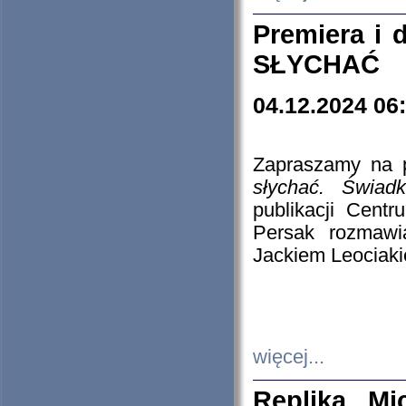
Premiera i
SŁYCHAĆ
04.12.2024 06
Zapraszamy na p
słychać. Świad
publikacji Cen
Persak rozmawi
Jackiem Leociaki
więcej...
Replika Mi