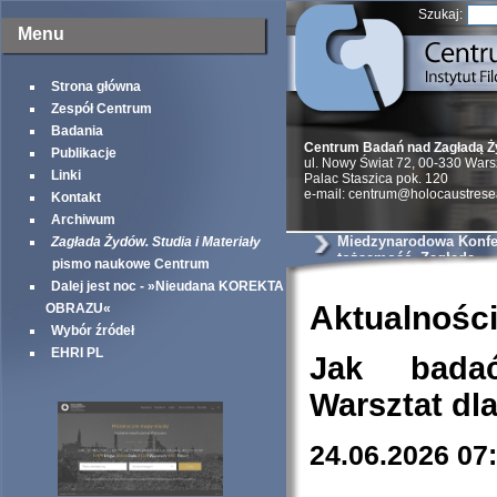
Szukaj:
Menu
Strona główna
Zespół Centrum
Badania
Centrum Badań nad Zagładą 
Publikacje
ul. Nowy Świat 72, 00-330 War
Linki
Palac Staszica pok. 120
e-mail: centrum@holocaustrese
Kontakt
Archiwum
Miedzynarodowa Konfer
Zagłada Żydów. Studia i Materiały
tożsamość, Zagłada
pismo naukowe Centrum
Dalej jest noc - »Nieudana KOREKTA
Aktualnośc
OBRAZU«
Wybór źródeł
EHRI PL
Jak bada
Warsztat dl
24.06.2026 07