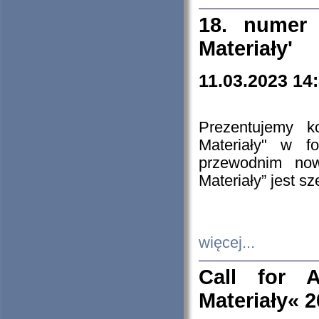
18. numer 
Materiały'
11.03.2023 14
Prezentujemy k
Materiały" w 
przewodnim now
Materiały” jest s
więcej...
Call for A
Materiały« 