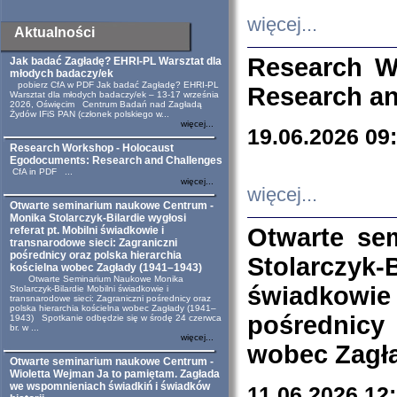
więcej...
Aktualności
Research W
Jak badać Zagładę? EHRI-PL Warsztat dla
młodych badaczy/ek
pobierz CfA w PDF Jak badać Zagładę? EHRI-PL
Research an
Warsztat dla młodych badaczy/ek – 13-17 września
2026, Oświęcim Centrum Badań nad Zagładą
Żydów IFiS PAN (członek polskiego w...
więcej...
19.06.2026 09
Research Workshop - Holocaust
Egodocuments: Research and Challenges
CfA in PDF ...
więcej...
więcej...
Otwarte seminarium naukowe Centrum -
Monika Stolarczyk-Bilardie wygłosi
Otwarte se
referat pt. Mobilni świadkowie i
transnarodowe sieci: Zagraniczni
pośrednicy oraz polska hierarchia
Stolarczyk-
kościelna wobec Zagłady (1941–1943)
Otwarte Seminarium Naukowe Monika
świadkowie
Stolarczyk-Bilardie Mobilni świadkowie i
transnarodowe sieci: Zagraniczni pośrednicy oraz
polska hierarchia kościelna wobec Zagłady (1941–
pośrednicy
1943) Spotkanie odbędzie się w środę 24 czerwca
br. w ...
więcej...
wobec Zagła
Otwarte seminarium naukowe Centrum -
Wioletta Wejman Ja to pamiętam. Zagłada
we wspomnieniach świadkiń i świadków
11.06.2026 12