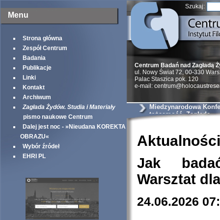
Szukaj:
Menu
Strona główna
Zespół Centrum
Badania
Centrum Badań nad Zagładą 
Publikacje
ul. Nowy Świat 72, 00-330 War
Linki
Palac Staszica pok. 120
e-mail: centrum@holocaustrese
Kontakt
Archiwum
Miedzynarodowa Konfer
Zagłada Żydów. Studia i Materiały
tożsamość, Zagłada
pismo naukowe Centrum
Dalej jest noc - »Nieudana KOREKTA
Aktualnośc
OBRAZU«
Wybór źródeł
EHRI PL
Jak bada
Warsztat dl
24.06.2026 07