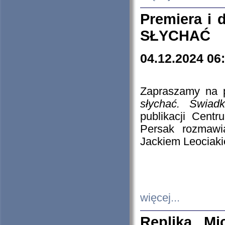
Premiera i
SŁYCHAĆ
04.12.2024 06
Zapraszamy na p
słychać. Świad
publikacji Cen
Persak rozmawi
Jackiem Leociaki
więcej...
Replika Mi