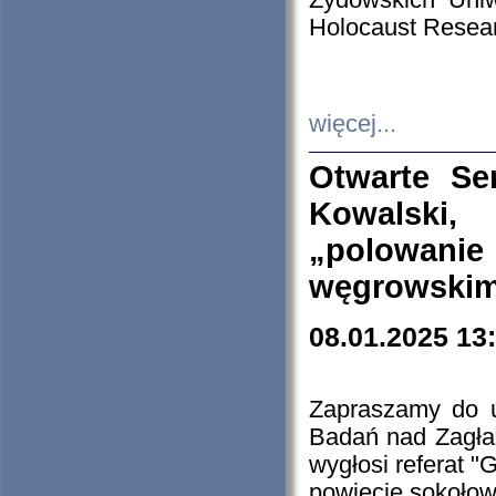
Żydowskich Uniw
Holocaust Resear
więcej...
Otwarte Se
Kowalski, 
„polowanie
węgrowskim.
08.01.2025 13
Zapraszamy do 
Badań nad Zagła
wygłosi referat "
powiecie sokołow