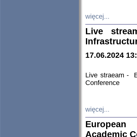
więcej...
Live stre
Infrastruct
17.06.2024 13
Live straeam - 
Conference
więcej...
European H
Academic C