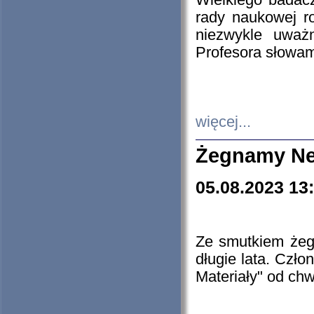
Wielkiego badacz
rady naukowej ro
niezwykle uważn
Profesora słowam
więcej...
Żegnamy Ne
05.08.2023 13
Ze smutkiem żeg
długie lata. Czł
Materiały" od chw