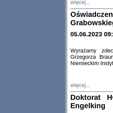
więcej...
Oświadczen
Grabowskie
05.06.2023 09
Wyrażamy zdecy
Grzegorza Brau
Niemieckim Insty
więcej...
Doktorat H
Engelking