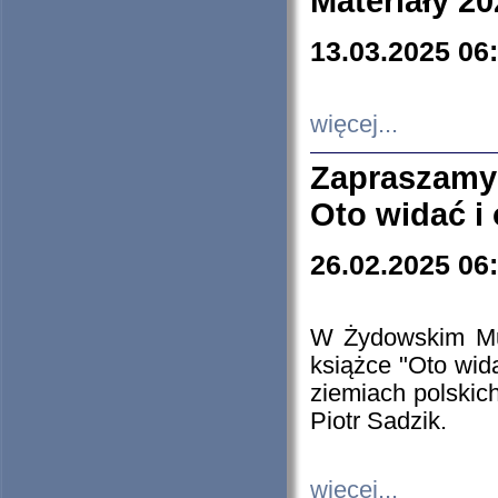
Materiały 20
13.03.2025 06
więcej...
Zapraszamy
Oto widać i
26.02.2025 06
W Żydowskim Muz
książce "Oto wid
ziemiach polski
Piotr Sadzik.
więcej...