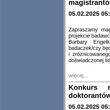
magistrantó
05.02.2025 05
Zapraszamy mag
projekcie badaw
Barbary Engel
badaczek/czy będ
i zróżnicowaneg
doświadczonej lid
więcej...
Konkurs n
doktorantó
05.02.2025 05