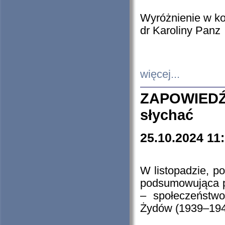
Wyróżnienie w k
dr Karoliny Panz
więcej...
ZAPOWIEDŹ
słychać
25.10.2024 11
W listopadzie, p
podsumowująca p
– społeczeństw
Żydów (1939–194