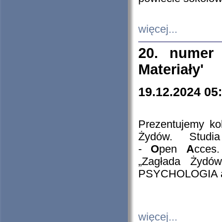
więcej...
20. numer 
Materiały'
19.12.2024 05
Prezentujemy kol
Żydów. Stud
-
O
pen
A
cces
„Zagłada Żydów
PSYCHOLOGIA 
więcej...