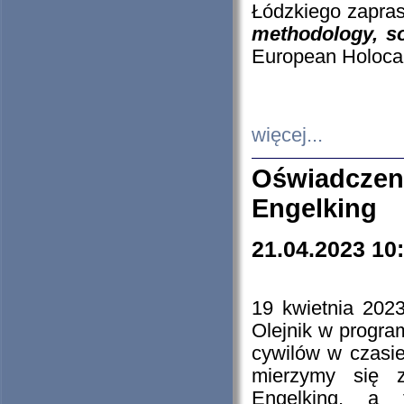
Łódzkiego zapras
methodology, so
European Holocau
więcej...
Oświadczen
Engelking
21.04.2023 10
19 kwietnia 2023
Olejnik w progra
cywilów w czasie
mierzymy się z
Engelking, a 