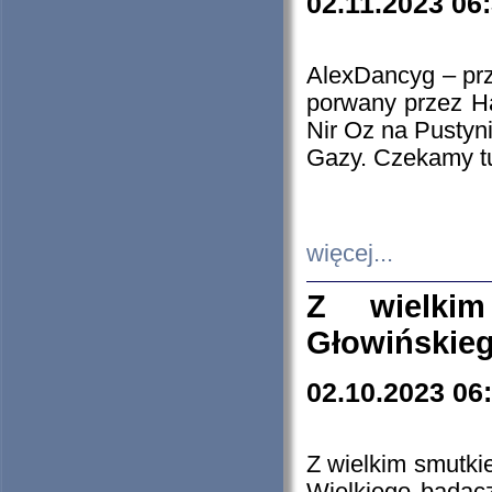
02.11.2023 06
AlexDancyg – przy
porwany przez H
Nir Oz na Pustyn
Gazy. Czekamy tu
więcej...
Z wielki
Głowińskie
02.10.2023 06
Z wielkim smutki