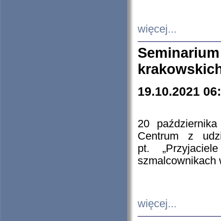
więcej...
Seminarium
krakowskich
19.10.2021 06
20 październik
Centrum z udzia
pt. „Przyjacie
szmalcownikach
więcej...