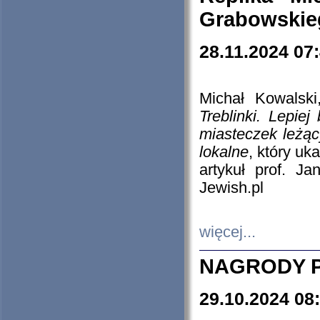
Grabowskieg
28.11.2024 07
Michał Kowalski
Treblinki. Lepie
miasteczek leżąc
lokalne
, który uk
artykuł prof. J
Jewish.pl
więcej...
NAGRODY P
29.10.2024 08