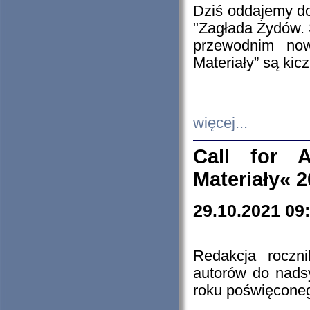
Dziś oddajemy 
"Zagłada Żydów. 
przewodnim now
Materiały” są kic
więcej...
Call for A
Materiały« 
29.10.2021 09
Redakcja roczn
autorów do nads
roku poświęcone