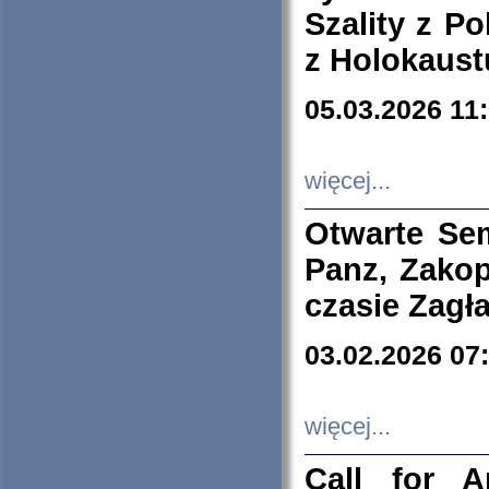
Szality z Po
z Holokaust
05.03.2026 11
więcej...
Otwarte Se
Panz, Zakop
czasie Zagł
03.02.2026 07
więcej...
Call for A