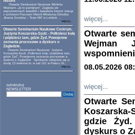
historii
Otwarte Seminarium Naukowe Wioletta
Wejmann „Ja to pamiętam”. Zagłada we
wspomnieniach świadkiń i świadków historii: relacje
z archiwum Pracowni Historii Mówionej Ośrodka
więcej...
„Brama Grodzka – Teatr NN” w Lublinie ...
więcej...
Otwarte Seminarium Naukowe Centrum.
Otwarte se
Justyna Koszarska-Szulc - Połkniesz kulę
i pójdziesz tam, gdzie Żyd. Powojenne
Wejman 
zeznania procesowe a dyskurs o
Zagładzie.
Otwarte Seminarium Naukowe Justyna
wspomnienia
Koszarska-Szulc „Połkniesz kulę i pójdziesz tam,
gdzie Żyd”. Powojenne zeznania procesowe a
dyskurs o Zagładzie Spotkanie odbędzie się w
środę 15 kwietnia br. w sali 161 w Pałacu St...
08.05.2026 08
więcej...
subskrybuj
więcej...
NEWSLETTER
Otwarte Se
Koszarska-S
gdzie Żyd
dyskurs o Z