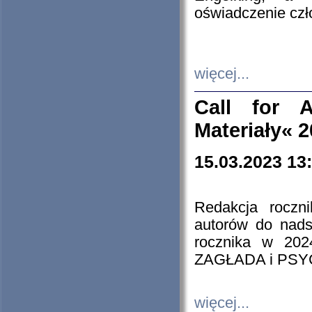
oświadczenie cz
więcej...
Call for A
Materiały« 
15.03.2023 13
Redakcja roczn
autorów do nads
rocznika w 202
ZAGŁADA i PS
więcej...