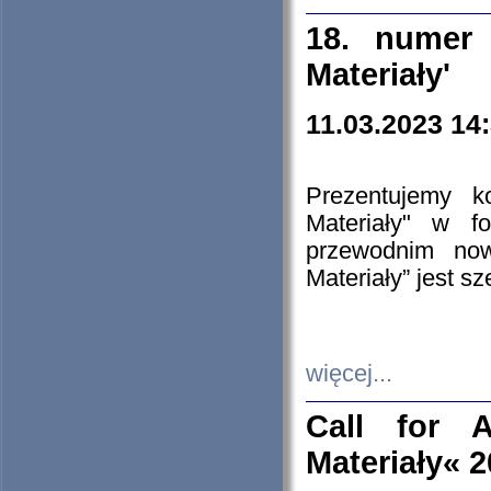
18. numer 
Materiały'
11.03.2023 14
Prezentujemy k
Materiały" w 
przewodnim now
Materiały” jest s
więcej...
Call for A
Materiały« 