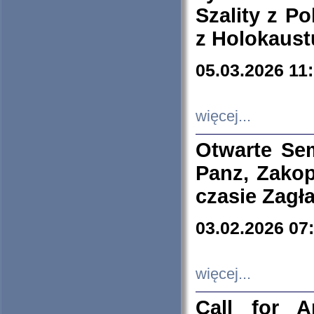
Szality z Po
z Holokaust
05.03.2026 11
więcej...
Otwarte Se
Panz, Zakop
czasie Zagł
03.02.2026 07
więcej...
Call for A