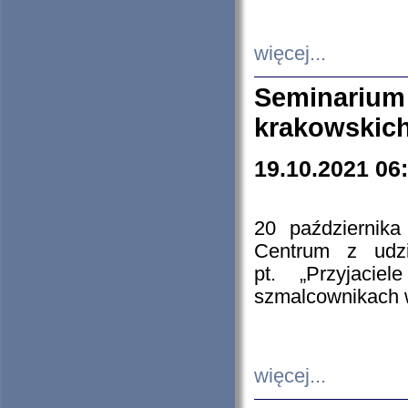
więcej...
Seminarium
krakowskich
19.10.2021 06
20 październik
Centrum z udzia
pt. „Przyjacie
szmalcownikach
więcej...