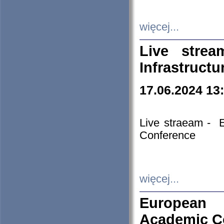
więcej...
Live stre
Infrastruct
17.06.2024 13
Live straeam - 
Conference
więcej...
European H
Academic C