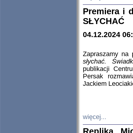
Premiera i
SŁYCHAĆ
04.12.2024 06
Zapraszamy na p
słychać. Świad
publikacji Cen
Persak rozmawi
Jackiem Leociaki
więcej...
Replika Mi