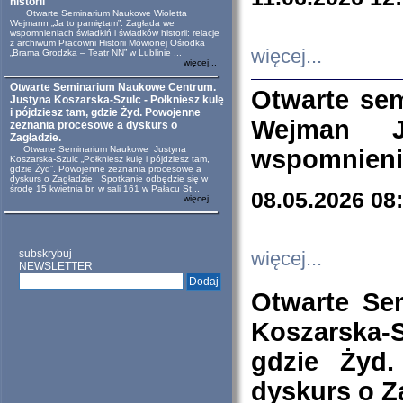
historii
Otwarte Seminarium Naukowe Wioletta
Wejmann „Ja to pamiętam”. Zagłada we
wspomnieniach świadkiń i świadków historii: relacje
z archiwum Pracowni Historii Mówionej Ośrodka
więcej...
„Brama Grodzka – Teatr NN” w Lublinie ...
więcej...
Otwarte Seminarium Naukowe Centrum.
Otwarte se
Justyna Koszarska-Szulc - Połkniesz kulę
i pójdziesz tam, gdzie Żyd. Powojenne
Wejman 
zeznania procesowe a dyskurs o
Zagładzie.
Otwarte Seminarium Naukowe Justyna
wspomnienia
Koszarska-Szulc „Połkniesz kulę i pójdziesz tam,
gdzie Żyd”. Powojenne zeznania procesowe a
dyskurs o Zagładzie Spotkanie odbędzie się w
środę 15 kwietnia br. w sali 161 w Pałacu St...
08.05.2026 08
więcej...
subskrybuj
więcej...
NEWSLETTER
Otwarte Se
Koszarska-S
gdzie Żyd
dyskurs o Z