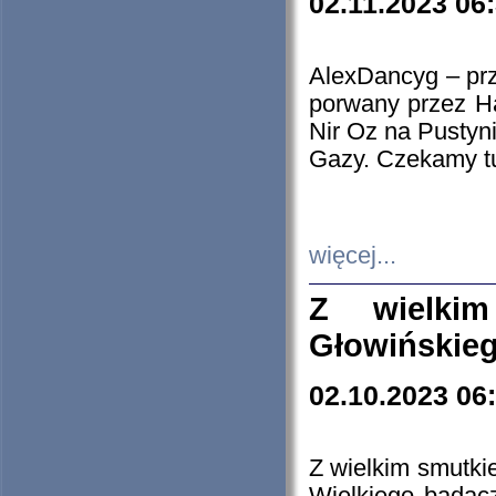
02.11.2023 06
AlexDancyg – przy
porwany przez H
Nir Oz na Pustyn
Gazy. Czekamy tu
więcej...
Z wielki
Głowińskie
02.10.2023 06
Z wielkim smutki