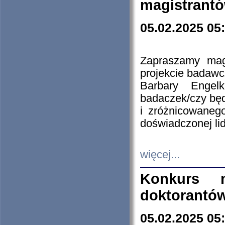
magistrantó
05.02.2025 05
Zapraszamy mag
projekcie badaw
Barbary Engel
badaczek/czy będ
i zróżnicowaneg
doświadczonej lid
więcej...
Konkurs n
doktorantó
05.02.2025 05