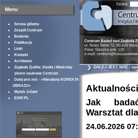
Szukaj:
Menu
Strona główna
Zespół Centrum
Badania
Centrum Badań nad Zagładą 
Publikacje
ul. Nowy Świat 72, 00-330 War
Linki
Palac Staszica pok. 120
e-mail: centrum@holocaustrese
Kontakt
Archiwum
DALEJ JEST NOC - spot
Zagłada Żydów. Studia i Materiały
i redaktorami tomu w
pismo naukowe Centrum
Dalej jest noc - »Nieudana KOREKTA
Aktualnośc
OBRAZU«
Wybór źródeł
EHRI PL
Jak bada
Warsztat dl
24.06.2026 07