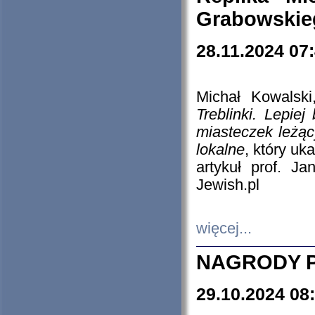
Grabowskieg
28.11.2024 07
Michał Kowalski
Treblinki. Lepie
miasteczek leżąc
lokalne
, który uk
artykuł prof. J
Jewish.pl
więcej...
NAGRODY P
29.10.2024 08