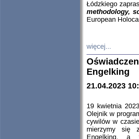
Łódzkiego zapras
methodology, so
European Holocau
więcej...
Oświadczen
Engelking
21.04.2023 10
19 kwietnia 2023
Olejnik w progra
cywilów w czasie
mierzymy się z
Engelking, a 