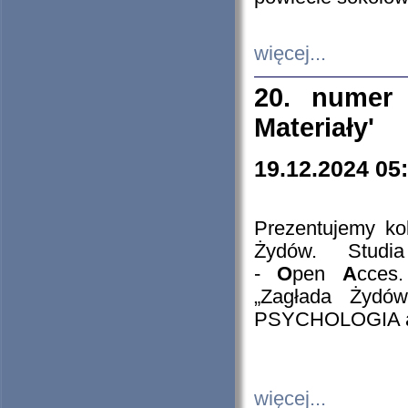
więcej...
20. numer 
Materiały'
19.12.2024 05
Prezentujemy kol
Żydów. Stud
-
O
pen
A
cces
„Zagłada Żydów
PSYCHOLOGIA 
więcej...