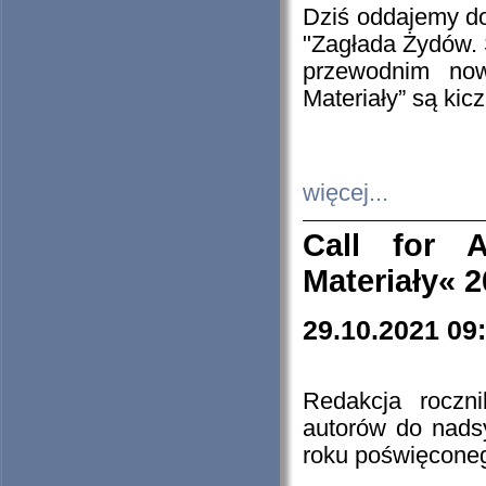
Dziś oddajemy 
"Zagłada Żydów. 
przewodnim now
Materiały” są kic
więcej...
Call for A
Materiały« 
29.10.2021 09
Redakcja roczn
autorów do nads
roku poświęcone