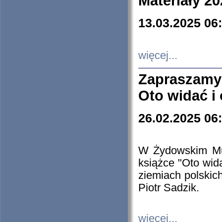
Materiały 20
13.03.2025 06
więcej...
Zapraszamy
Oto widać i
26.02.2025 06
W Żydowskim Muz
książce "Oto wid
ziemiach polski
Piotr Sadzik.
więcej...