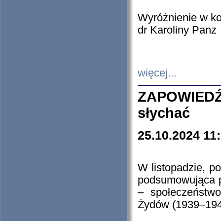
Wyróżnienie w k
dr Karoliny Panz
więcej...
ZAPOWIEDŹ
słychać
25.10.2024 11
W listopadzie, p
podsumowująca p
– społeczeństw
Żydów (1939–194