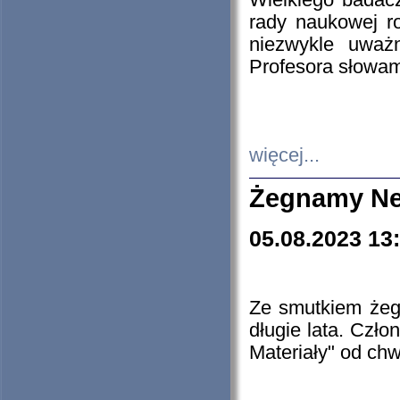
Wielkiego badacz
rady naukowej ro
niezwykle uważn
Profesora słowam
więcej...
Żegnamy Ne
05.08.2023 13
Ze smutkiem żeg
długie lata. Czł
Materiały" od chw