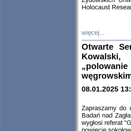
Żydowskich Uniw
Holocaust Resear
więcej...
Otwarte Se
Kowalski, 
„polowanie
węgrowskim.
08.01.2025 13
Zapraszamy do 
Badań nad Zagła
wygłosi referat "
powiecie sokołow