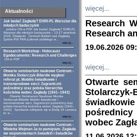
więcej...
Aktualności
Research W
Jak badać Zagładę? EHRI-PL Warsztat dla
młodych badaczy/ek
pobierz CfA w PDF Jak badać Zagładę? EHRI-PL
Research an
Warsztat dla młodych badaczy/ek – 13-17 września
2026, Oświęcim Centrum Badań nad Zagładą
Żydów IFiS PAN (członek polskiego w...
więcej...
19.06.2026 09
Research Workshop - Holocaust
Egodocuments: Research and Challenges
CfA in PDF ...
więcej...
więcej...
Otwarte seminarium naukowe Centrum -
Monika Stolarczyk-Bilardie wygłosi
Otwarte se
referat pt. Mobilni świadkowie i
transnarodowe sieci: Zagraniczni
pośrednicy oraz polska hierarchia
Stolarczyk-
kościelna wobec Zagłady (1941–1943)
Otwarte Seminarium Naukowe Monika
świadkowie
Stolarczyk-Bilardie Mobilni świadkowie i
transnarodowe sieci: Zagraniczni pośrednicy oraz
polska hierarchia kościelna wobec Zagłady (1941–
pośrednicy
1943) Spotkanie odbędzie się w środę 24 czerwca
br. w ...
więcej...
wobec Zagła
Otwarte seminarium naukowe Centrum -
Wioletta Wejman Ja to pamiętam. Zagłada
we wspomnieniach świadkiń i świadków
11.06.2026 12