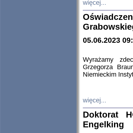
więcej...
Oświadczen
Grabowskie
05.06.2023 09
Wyrażamy zdecy
Grzegorza Brau
Niemieckim Insty
więcej...
Doktorat H
Engelking