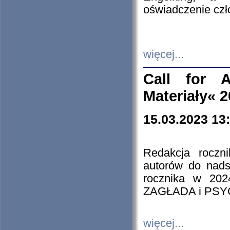
oświadczenie cz
więcej...
Call for A
Materiały« 
15.03.2023 13
Redakcja roczn
autorów do nads
rocznika w 202
ZAGŁADA i PS
więcej...