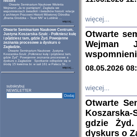
historii
Otwarte Seminarium Naukowe Wioletta
Wejmann „Ja to pamiętam”. Zagłada we
wspomnieniach świadkiń i świadków historii: relacje
z archiwum Pracowni Historii Mówionej Ośrodka
więcej...
„Brama Grodzka – Teatr NN” w Lublinie ...
więcej...
Otwarte Seminarium Naukowe Centrum.
Otwarte se
Justyna Koszarska-Szulc - Połkniesz kulę
i pójdziesz tam, gdzie Żyd. Powojenne
Wejman 
zeznania procesowe a dyskurs o
Zagładzie.
Otwarte Seminarium Naukowe Justyna
wspomnienia
Koszarska-Szulc „Połkniesz kulę i pójdziesz tam,
gdzie Żyd”. Powojenne zeznania procesowe a
dyskurs o Zagładzie Spotkanie odbędzie się w
środę 15 kwietnia br. w sali 161 w Pałacu St...
08.05.2026 08
więcej...
subskrybuj
więcej...
NEWSLETTER
Otwarte Se
Koszarska-S
gdzie Żyd
dyskurs o Z