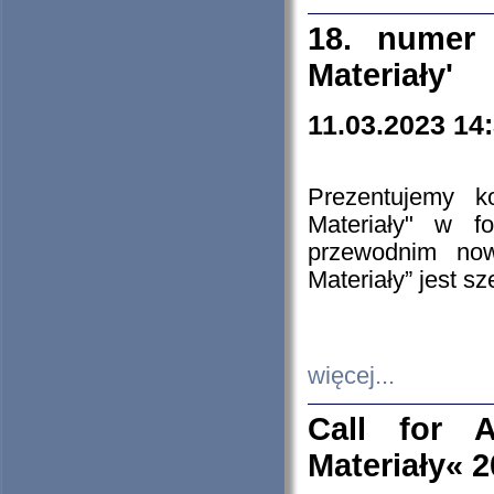
18. numer 
Materiały'
11.03.2023 14
Prezentujemy k
Materiały" w 
przewodnim now
Materiały” jest s
więcej...
Call for A
Materiały« 