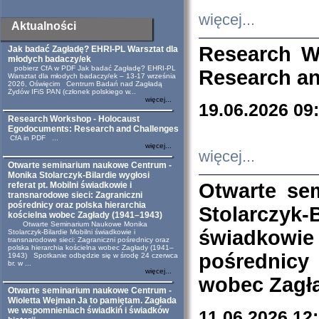
więcej...
Aktualności
Research W
Jak badać Zagładę? EHRI-PL Warsztat dla
młodych badaczy/ek
pobierz CfA w PDF Jak badać Zagładę? EHRI-PL
Research an
Warsztat dla młodych badaczy/ek – 13-17 września
2026, Oświęcim Centrum Badań nad Zagładą
Żydów IFiS PAN (członek polskiego w...
więcej...
19.06.2026 09
Research Workshop - Holocaust
Egodocuments: Research and Challenges
CfA in PDF ...
więcej...
więcej...
Otwarte seminarium naukowe Centrum -
Monika Stolarczyk-Bilardie wygłosi
Otwarte se
referat pt. Mobilni świadkowie i
transnarodowe sieci: Zagraniczni
pośrednicy oraz polska hierarchia
Stolarczyk-
kościelna wobec Zagłady (1941–1943)
Otwarte Seminarium Naukowe Monika
świadkowie
Stolarczyk-Bilardie Mobilni świadkowie i
transnarodowe sieci: Zagraniczni pośrednicy oraz
polska hierarchia kościelna wobec Zagłady (1941–
pośrednicy
1943) Spotkanie odbędzie się w środę 24 czerwca
br. w ...
więcej...
wobec Zagła
Otwarte seminarium naukowe Centrum -
Wioletta Wejman Ja to pamiętam. Zagłada
we wspomnieniach świadkiń i świadków
11.06.2026 12