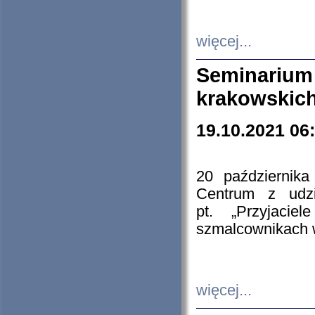
więcej...
Seminarium
krakowskich
19.10.2021 06
20 październik
Centrum z udzia
pt. „Przyjacie
szmalcownikach
więcej...