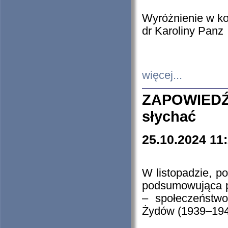
Wyróżnienie w k
dr Karoliny Panz
więcej...
ZAPOWIEDŹ
słychać
25.10.2024 11
W listopadzie, p
podsumowująca p
– społeczeństw
Żydów (1939–194