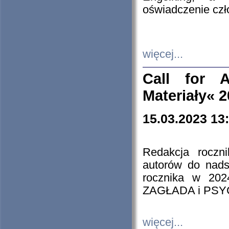
oświadczenie cz
więcej...
Call for A
Materiały« 
15.03.2023 13
Redakcja roczn
autorów do nads
rocznika w 202
ZAGŁADA i PS
więcej...