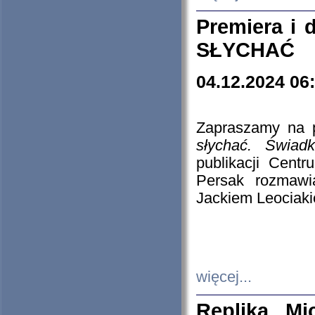
Premiera i
SŁYCHAĆ
04.12.2024 06
Zapraszamy na p
słychać. Świad
publikacji Cen
Persak rozmawi
Jackiem Leociaki
więcej...
Replika Mi