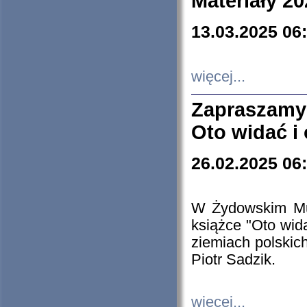
Materiały 20
13.03.2025 06
więcej...
Zapraszamy
Oto widać i
26.02.2025 06
W Żydowskim Muz
książce "Oto wid
ziemiach polski
Piotr Sadzik.
więcej...