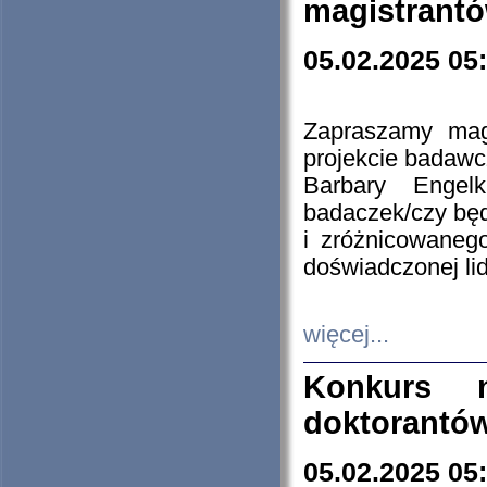
magistrantó
05.02.2025 05
Zapraszamy mag
projekcie badaw
Barbary Engel
badaczek/czy będ
i zróżnicowaneg
doświadczonej lid
więcej...
Konkurs n
doktorantó
05.02.2025 05