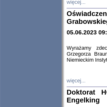
więcej...
Oświadczen
Grabowskie
05.06.2023 09
Wyrażamy zdecy
Grzegorza Brau
Niemieckim Insty
więcej...
Doktorat H
Engelking