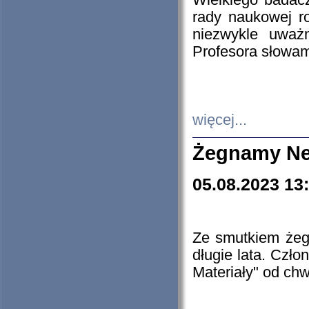
Wielkiego badacz
rady naukowej ro
niezwykle uważn
Profesora słowam
więcej...
Żegnamy Ne
05.08.2023 13
Ze smutkiem żeg
długie lata. Czł
Materiały" od chw