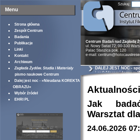
Szukaj:
Menu
Strona główna
Zespół Centrum
Badania
Centrum Badań nad Zagładą 
Publikacje
ul. Nowy Świat 72, 00-330 War
Linki
Palac Staszica pok. 120
e-mail: centrum@holocaustrese
Kontakt
Archiwum
DALEJ JEST NOC - spot
Zagłada Żydów. Studia i Materiały
i redaktorami tomu w
pismo naukowe Centrum
Dalej jest noc - »Nieudana KOREKTA
Aktualnośc
OBRAZU«
Wybór źródeł
EHRI PL
Jak bada
Warsztat dl
24.06.2026 07