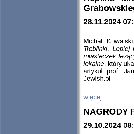
Grabowskieg
28.11.2024 07
Michał Kowalski
Treblinki. Lepie
miasteczek leżąc
lokalne
, który uk
artykuł prof. J
Jewish.pl
więcej...
NAGRODY P
29.10.2024 08