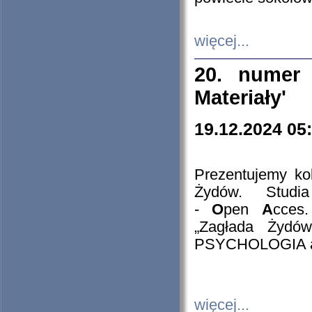
więcej...
20. numer 
Materiały'
19.12.2024 05
Prezentujemy kol
Żydów. Stud
-
O
pen
A
cces
„Zagłada Żydów
PSYCHOLOGIA 
więcej...