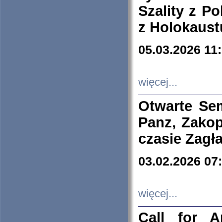
Szality z Po
z Holokaust
05.03.2026 11
więcej...
Otwarte Se
Panz, Zakop
czasie Zagł
03.02.2026 07
więcej...
Call for A