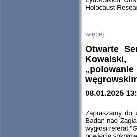
Żydowskich Uniw
Holocaust Resear
więcej...
Otwarte Se
Kowalski, 
„polowanie
węgrowskim.
08.01.2025 13
Zapraszamy do 
Badań nad Zagła
wygłosi referat "
powiecie sokołow