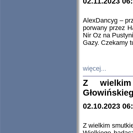
02.11.2023 06
AlexDancyg – przy
porwany przez H
Nir Oz na Pustyn
Gazy. Czekamy tu
więcej...
Z wielki
Głowińskie
02.10.2023 06
Z wielkim smutki