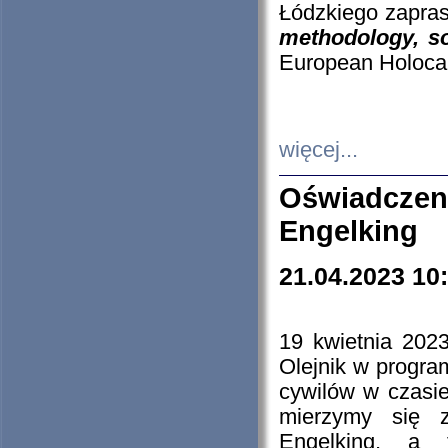
Łódzkiego zapras
methodology, so
European Holocau
więcej...
Oświadczen
Engelking
21.04.2023 10
19 kwietnia 2023
Olejnik w progra
cywilów w czasie
mierzymy się z
Engelking, a 