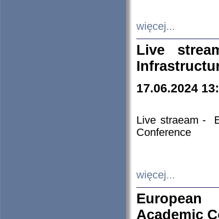
więcej...
Live stre
Infrastruct
17.06.2024 13
Live straeam - 
Conference
więcej...
European H
Academic C