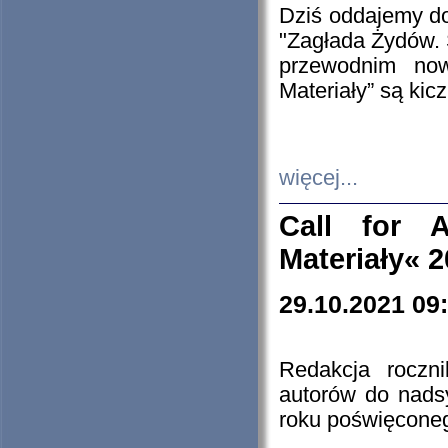
Dziś oddajemy 
"Zagłada Żydów. 
przewodnim now
Materiały” są kic
więcej...
Call for A
Materiały« 
29.10.2021 09
Redakcja roczn
autorów do nads
roku poświęcone