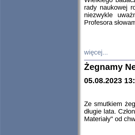
Wielkiego badacz
rady naukowej ro
niezwykle uważn
Profesora słowam
więcej...
Żegnamy Ne
05.08.2023 13
Ze smutkiem żeg
długie lata. Czł
Materiały" od chw