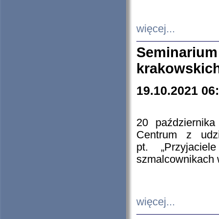
więcej...
Seminarium
krakowskich
19.10.2021 06
20 październik
Centrum z udzia
pt. „Przyjacie
szmalcownikach
więcej...