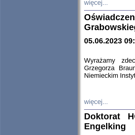
więcej...
Oświadczen
Grabowskie
05.06.2023 09
Wyrażamy zdecy
Grzegorza Brau
Niemieckim Insty
więcej...
Doktorat H
Engelking