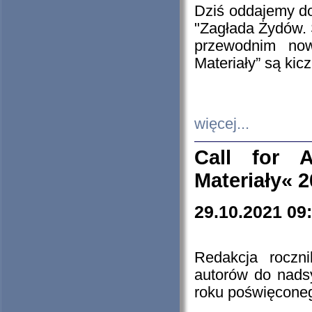
Dziś oddajemy 
"Zagłada Żydów. 
przewodnim now
Materiały” są kic
więcej...
Call for A
Materiały« 
29.10.2021 09
Redakcja roczn
autorów do nads
roku poświęcone