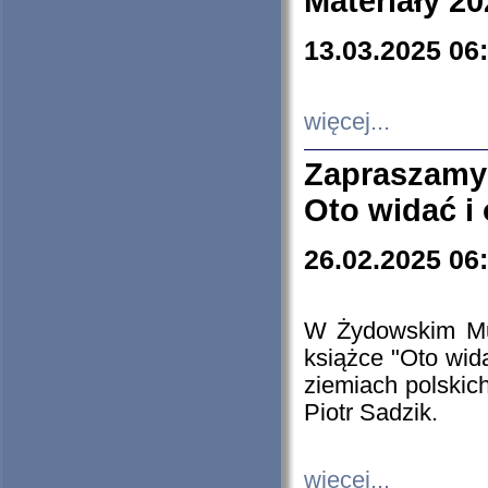
Materiały 20
13.03.2025 06
więcej...
Zapraszamy
Oto widać i
26.02.2025 06
W Żydowskim Muz
książce "Oto wid
ziemiach polski
Piotr Sadzik.
więcej...