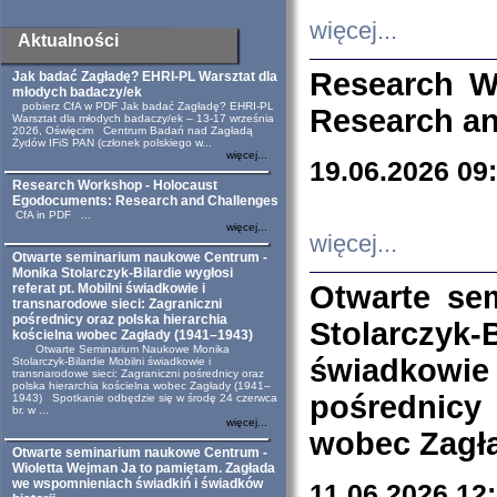
więcej...
Aktualności
Research W
Jak badać Zagładę? EHRI-PL Warsztat dla
młodych badaczy/ek
pobierz CfA w PDF Jak badać Zagładę? EHRI-PL
Research an
Warsztat dla młodych badaczy/ek – 13-17 września
2026, Oświęcim Centrum Badań nad Zagładą
Żydów IFiS PAN (członek polskiego w...
więcej...
19.06.2026 09
Research Workshop - Holocaust
Egodocuments: Research and Challenges
CfA in PDF ...
więcej...
więcej...
Otwarte seminarium naukowe Centrum -
Monika Stolarczyk-Bilardie wygłosi
Otwarte se
referat pt. Mobilni świadkowie i
transnarodowe sieci: Zagraniczni
pośrednicy oraz polska hierarchia
Stolarczyk-
kościelna wobec Zagłady (1941–1943)
Otwarte Seminarium Naukowe Monika
świadkowie
Stolarczyk-Bilardie Mobilni świadkowie i
transnarodowe sieci: Zagraniczni pośrednicy oraz
polska hierarchia kościelna wobec Zagłady (1941–
pośrednicy
1943) Spotkanie odbędzie się w środę 24 czerwca
br. w ...
więcej...
wobec Zagła
Otwarte seminarium naukowe Centrum -
Wioletta Wejman Ja to pamiętam. Zagłada
we wspomnieniach świadkiń i świadków
11.06.2026 12