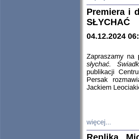
Premiera i
SŁYCHAĆ
04.12.2024 06
Zapraszamy na p
słychać. Świad
publikacji Cen
Persak rozmawi
Jackiem Leociaki
więcej...
Replika Mi