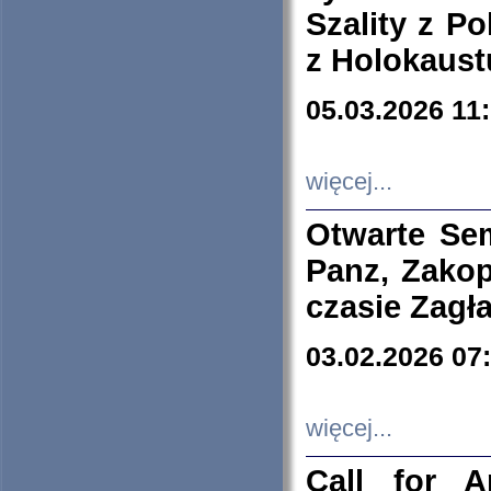
Szality z Po
z Holokaust
05.03.2026 11
więcej...
Otwarte Se
Panz, Zakop
czasie Zagł
03.02.2026 07
więcej...
Call for A