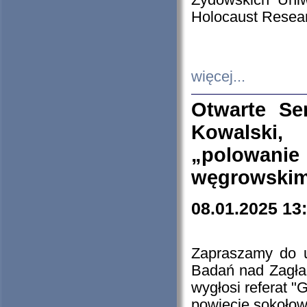
Żydowskich Uniw
Holocaust Resear
więcej...
Otwarte Se
Kowalski, 
„polowanie
węgrowskim.
08.01.2025 13
Zapraszamy do 
Badań nad Zagła
wygłosi referat "
powiecie sokołow