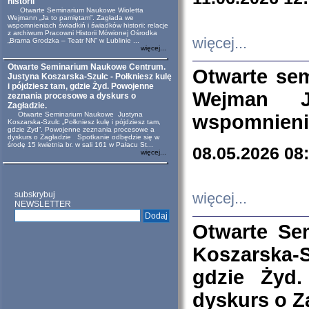
historii
Otwarte Seminarium Naukowe Wioletta
Wejmann „Ja to pamiętam”. Zagłada we
wspomnieniach świadkiń i świadków historii: relacje
z archiwum Pracowni Historii Mówionej Ośrodka
więcej...
„Brama Grodzka – Teatr NN” w Lublinie ...
więcej...
Otwarte Seminarium Naukowe Centrum.
Otwarte se
Justyna Koszarska-Szulc - Połkniesz kulę
i pójdziesz tam, gdzie Żyd. Powojenne
Wejman 
zeznania procesowe a dyskurs o
Zagładzie.
Otwarte Seminarium Naukowe Justyna
wspomnienia
Koszarska-Szulc „Połkniesz kulę i pójdziesz tam,
gdzie Żyd”. Powojenne zeznania procesowe a
dyskurs o Zagładzie Spotkanie odbędzie się w
środę 15 kwietnia br. w sali 161 w Pałacu St...
08.05.2026 08
więcej...
subskrybuj
więcej...
NEWSLETTER
Otwarte Se
Koszarska-S
gdzie Żyd
dyskurs o Z