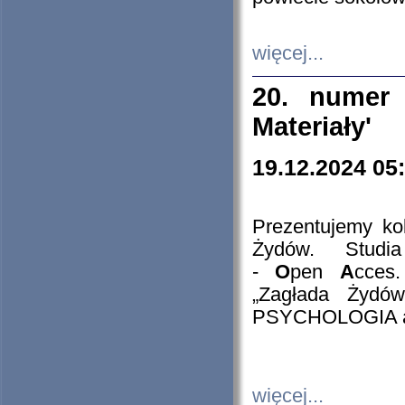
więcej...
20. numer 
Materiały'
19.12.2024 05
Prezentujemy kol
Żydów. Stud
-
O
pen
A
cces
„Zagłada Żydów
PSYCHOLOGIA 
więcej...