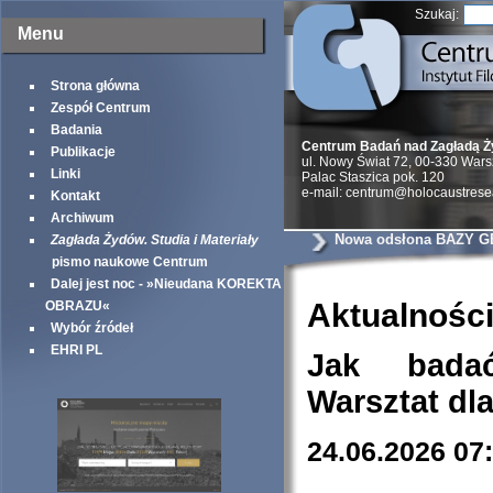
Szukaj:
Menu
Strona główna
Zespół Centrum
Badania
Centrum Badań nad Zagładą 
Publikacje
ul. Nowy Świat 72, 00-330 War
Linki
Palac Staszica pok. 120
e-mail: centrum@holocaustrese
Kontakt
Archiwum
Nowa odsłona BAZY G
Zagłada Żydów. Studia i Materiały
pismo naukowe Centrum
Dalej jest noc - »Nieudana KOREKTA
Aktualnośc
OBRAZU«
Wybór źródeł
EHRI PL
Jak bada
Warsztat dl
24.06.2026 07