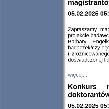
magistrantó
05.02.2025 05
Zapraszamy mag
projekcie badaw
Barbary Engel
badaczek/czy będ
i zróżnicowaneg
doświadczonej lid
więcej...
Konkurs n
doktorantó
05.02.2025 05