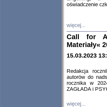
oświadczenie cz
więcej...
Call for A
Materiały« 
15.03.2023 13
Redakcja roczn
autorów do nads
rocznika w 202
ZAGŁADA i PS
więcej...