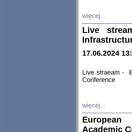
więcej...
Live stre
Infrastruct
17.06.2024 13
Live straeam - 
Conference
więcej...
European H
Academic C