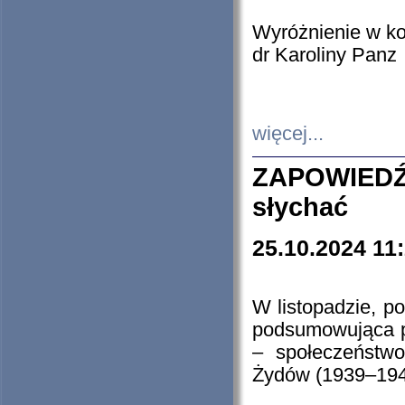
Wyróżnienie w k
dr Karoliny Panz
więcej...
ZAPOWIEDŹ
słychać
25.10.2024 11
W listopadzie, p
podsumowująca p
– społeczeństw
Żydów (1939–194