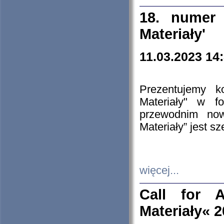
18. numer 
Materiały'
11.03.2023 14
Prezentujemy k
Materiały" w 
przewodnim now
Materiały” jest s
więcej...
Call for A
Materiały« 