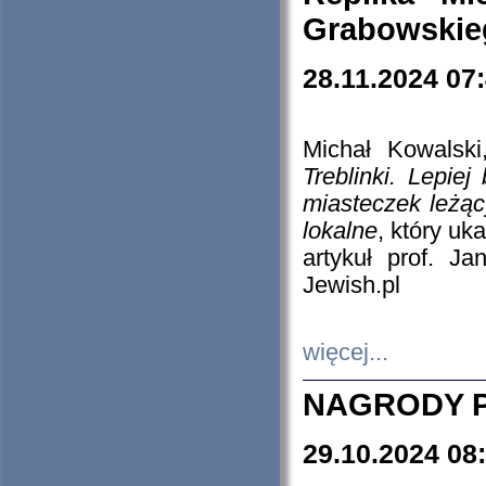
Grabowskieg
28.11.2024 07
Michał Kowalski
Treblinki. Lepie
miasteczek leżąc
lokalne
, który uk
artykuł prof. J
Jewish.pl
więcej...
NAGRODY P
29.10.2024 08