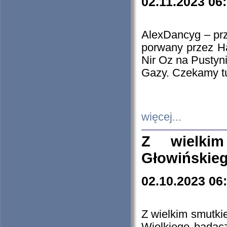
02.11.2023 06
AlexDancyg – przy
porwany przez H
Nir Oz na Pustyn
Gazy. Czekamy tu
więcej...
Z wielki
Głowińskie
02.10.2023 06
Z wielkim smutki