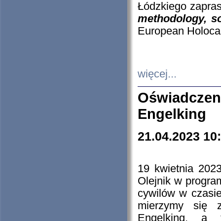
Łódzkiego zapras
methodology, so
European Holocau
więcej...
Oświadczen
Engelking
21.04.2023 10
19 kwietnia 2023
Olejnik w progra
cywilów w czasie
mierzymy się z
Engelking, a 