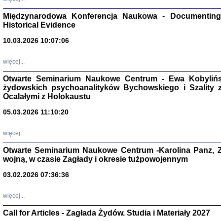
Zagłada Żyd
Studia i Mater
Międzynarodowa Konferencja Naukowa - Documenting 
nr 17, R. 202
Warszawa 20
Historical Evidence
10.03.2026 10:07:06
więcej...
Otwarte Seminarium Naukowe Centrum - Ewa Kobylińsk
NIE WIEMY CO PRZY
żydowskich psychoanalityków Bychowskiego i Szality z 
Dziennik p
Moszek Baum, oprac. Barb
Ocalałymi z Holokaustu
05.03.2026 11:10:20
więcej...
Otwarte Seminarium Naukowe Centrum -Karolina Panz, Z
wojną, w czasie Zagłady i okresie tużpowojennym
Zagłada Żyd
Studia i Mater
nr 16, R. 202
03.02.2026 07:36:36
Warszawa 20
więcej...
Call for Articles - Zagłada Żydów. Studia i Materiały 2027