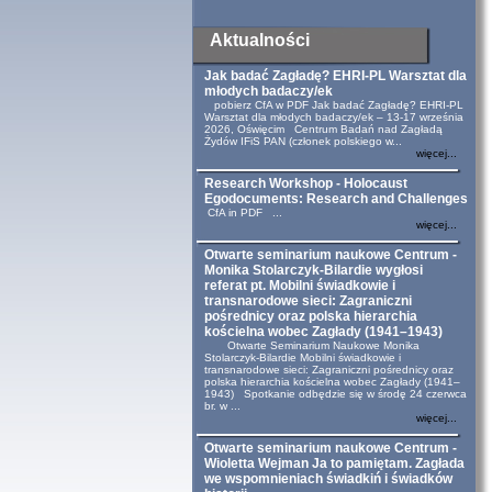
Aktualności
Jak badać Zagładę? EHRI-PL Warsztat dla
młodych badaczy/ek
pobierz CfA w PDF Jak badać Zagładę? EHRI-PL
Warsztat dla młodych badaczy/ek – 13-17 września
2026, Oświęcim Centrum Badań nad Zagładą
Żydów IFiS PAN (członek polskiego w...
więcej...
Research Workshop - Holocaust
Egodocuments: Research and Challenges
CfA in PDF ...
więcej...
Otwarte seminarium naukowe Centrum -
Monika Stolarczyk-Bilardie wygłosi
referat pt. Mobilni świadkowie i
transnarodowe sieci: Zagraniczni
pośrednicy oraz polska hierarchia
kościelna wobec Zagłady (1941–1943)
Otwarte Seminarium Naukowe Monika
Stolarczyk-Bilardie Mobilni świadkowie i
transnarodowe sieci: Zagraniczni pośrednicy oraz
polska hierarchia kościelna wobec Zagłady (1941–
1943) Spotkanie odbędzie się w środę 24 czerwca
br. w ...
więcej...
Otwarte seminarium naukowe Centrum -
Wioletta Wejman Ja to pamiętam. Zagłada
we wspomnieniach świadkiń i świadków