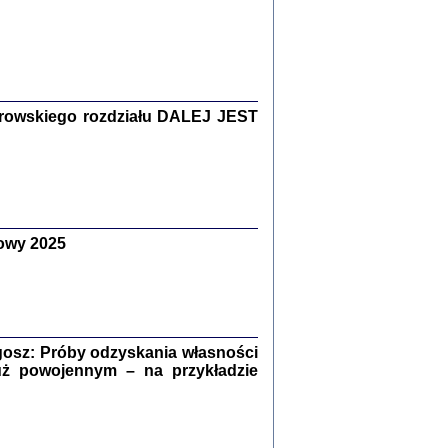
Zagłada Żydów.
Studia i Materiały
nr 15, R. 2019
Warszawa 2019
rowskiego rozdziału DALEJ JEST
owy 2025
ów.
iały
8
18
osz: Próby odzyskania własności
uż powojennym – na przykładzie