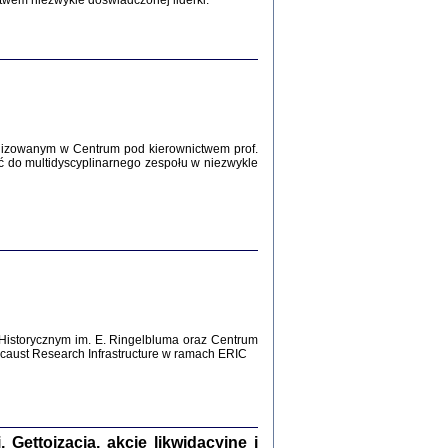
twem niezwykle doświadczonej liderki.
Zagłada Żydów.
Studia i Materiały
nr 12, R. 2016
Warszawa 2016
lizowanym w Centrum pod kierownictwem prof.
ć do multidyscyplinarnego zespołu w niezwykle
AŻ MAMY WSPANIAŁE ...
dzienniki Żydów z okolic Mińska
iego
tępem opatrzyła Barbara Engelking
2016
Historycznym im. E. Ringelbluma oraz Centrum
aust Research Infrastructure w ramach ERIC
T POSIADAĆ DOM POD ZIEMIĄ ...
ch z Zagłady w okolicach Dąbrowy
Tarnowskiej
oprac. i wstęp Jan Grabowski
Warszawa 2016
ettoizacja, akcje likwidacyjne i