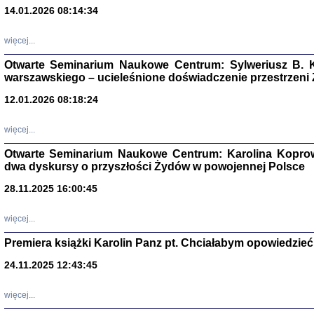
14.01.2026 08:14:34
Aryjs
więcej...
Sewek O
Otwarte Seminarium Naukowe Centrum: Sylweriusz B. K
warszawskiego – ucieleśnione doświadczenie przestrzeni
12.01.2026 08:18:24
więcej...
PISZĄC
Otwarte Seminarium Naukowe Centrum: Karolina Koprow
'z Dzie
dwa dyskursy o przyszłości Żydów w powojennej Polsce
Józef Zelkowicz, tłum.
28.11.2025 16:00:45
więcej...
Premiera książki Karolin Panz pt. Chciałabym opowiedzieć 
CZYTAJĄC GAZ
Dziennik pisa
24.11.2025 12:43:45
Jakub Hochbe
Warszawa 201
więcej...