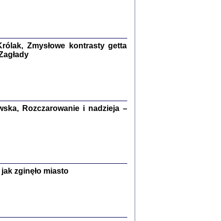
kiego Żyda wspomnienia, łzy i myśli
Zapiski z okupacyjnej Warszawy
konowski, oprac. Marta Janczewska
rólak, Zmysłowe kontrasty getta
Warszawa 2020
 Zagłady
Y TE SŁOWA JEST PRACOWNIKIEM
ska, Rozczarowanie i nadzieja –
GETTOWEJ INSTYTUCJI ...
nnika' i inne pisma z łódzkiego getta
 z jidysz, oprac. i wstęp. Monika Polit
Warszawa 2019
jak zginęło miasto
ETĘ NIEMIECKĄ ...
ny w ukryciu w Warszawie w latach 1943-1944
rg
,
oprac. i wstępem opatrzyła
Barbara Engelking
9