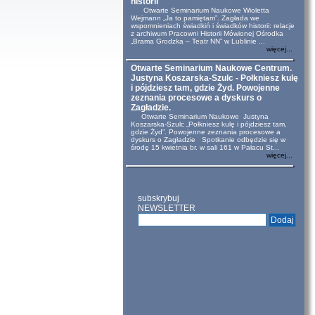
historii
Otwarte Seminarium Naukowe Wioletta
Wejmann „Ja to pamiętam”. Zagłada we
wspomnieniach świadkiń i świadków historii: relacje
z archiwum Pracowni Historii Mówionej Ośrodka
„Brama Grodzka – Teatr NN” w Lublinie ...
więcej...
Otwarte Seminarium Naukowe Centrum.
Justyna Koszarska-Szulc - Połkniesz kulę
i pójdziesz tam, gdzie Żyd. Powojenne
zeznania procesowe a dyskurs o
Zagładzie.
Otwarte Seminarium Naukowe Justyna
Koszarska-Szulc „Połkniesz kulę i pójdziesz tam,
gdzie Żyd”. Powojenne zeznania procesowe a
dyskurs o Zagładzie Spotkanie odbędzie się w
środę 15 kwietnia br. w sali 161 w Pałacu St...
więcej...
subskrybuj
NEWSLETTER