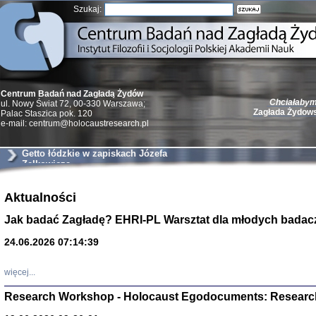
Szukaj:
Chciałabym 
Centrum Badań nad Zagładą Żydów
Zagłada Żydow
ul. Nowy Świat 72, 00-330 Warszawa;
Palac Staszica pok. 120
e-mail: centrum@holocaustresearch.pl
Getto łódzkie w zapiskach Józefa
Zelkowicza
Żydzi w walc
Germany 193
Aktualności
Natalia Aleksiun, 
Jak badać Zagładę? EHRI-PL Warsztat dla młodych badac
Deborah Dash Moor
Turski, Laurence 
(Arkadij Zelcer)
24.06.2026 07:14:39
red. Krzysztof Pe
Warszawa 20
więcej...
Research Workshop - Holocaust Egodocuments: Researc