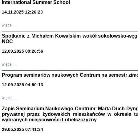
International Summer School
14.11.2025 12:26:23
więcej...
Spotkanie z Michałem Kowalskim wokół sokołowsko-węg
NOC
12.09.2025 09:20:56
więcej...
Program seminariów naukowych Centrum na semestr zim
Zagłada Żyd
Studia i Mater
12.09.2025 04:50:13
nr 14, R. 201
Warszawa 20
więcej...
Zapis Seminarium Naukowego Centrum: Marta Duch-Dyng
prywatnej przez żydowskich mieszkańców w okresie t
wybranych miejscowości Lubelszczyzny
29.05.2025 07:41:34