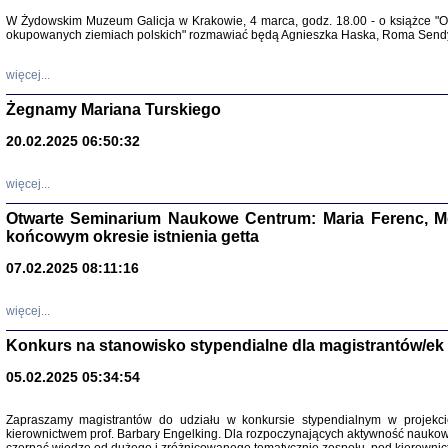
Warszawa 
W Żydowskim Muzeum Galicja w Krakowie, 4 marca, godz. 18.00 - o książce "Ot
okupowanych ziemiach polskich" rozmawiać będą Agnieszka Haska, Roma Sendyk
więcej...
Żegnamy Mariana Turskiego
20.02.2025 06:50:32
Zapisk
Tadeusz Obremski, opra
więcej...
Otwarte Seminarium Naukowe Centrum: Maria Ferenc, Mor
końcowym okresie istnienia getta
07.02.2025 08:11:16
więcej...
PO WOJNIE
Pisma Kopla
Konkurs na stanowisko stypendialne dla magistrantów/ek
Warszawie
oprac. i wst
05.02.2025 05:34:54
Warszawa 
Zapraszamy magistrantów do udziału w konkursie stypendialnym w proje
kierownictwem prof. Barbary Engelking. Dla rozpoczynających aktywność nauko