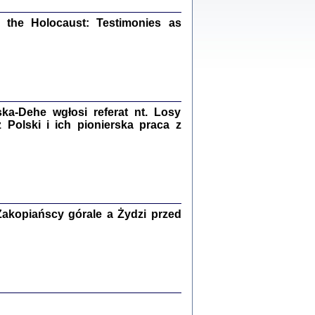
ów.
iały
the Holocaust: Testimonies as
1
21
a-Dehe wgłosi referat nt. Losy
NIESIE NAM KOLEJNA GODZINA ...
Polski i ich pionierska praca z
isany w ukryciu w latach 1943-1944
ara Engelking, tłum. z jidysz Monika
Polit
Warszawa 2020
akopiańscy górale a Żydzi przed
ów.
iały
0
20