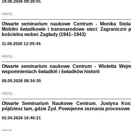
19.06.2026 09:26:01
więcej...
Otwarte seminarium naukowe Centrum - Monika Stolarcz
Mobilni świadkowie i transnarodowe sieci: Zagraniczni 
kościelna wobec Zagłady (1941–1943)
11.06.2026 12:05:44
Znowu mieliśmy
Dzienniki i pam
Binder Elza (El
więcej...
Wagner Rózia
oprac. Aleksa
Otwarte seminarium naukowe Centrum - Wioletta Wej
Warszawa 202
wspomnieniach świadkiń i świadków historii
08.05.2026 08:34:35
więcej...
oprac. Aleksan
Otwarte Seminarium Naukowe Centrum. Justyna Kosza
pójdziesz tam, gdzie Żyd. Powojenne zeznania procesowe 
02.04.2026 16:40:21
więcej...