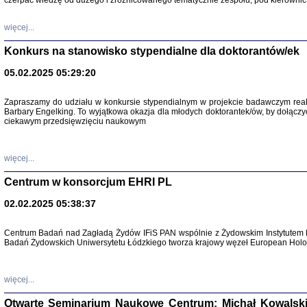
czerpać wiedzę od dużego i zróżnicowanego tematycznie zespołu, pod kierownic
więcej...
Konkurs na stanowisko stypendialne dla doktorantów/ek
05.02.2025 05:29:20
Zapraszamy do udziału w konkursie stypendialnym w projekcie badawczym rea
Barbary Engelking. To wyjątkowa okazja dla młodych doktorantek/ów, by dołączy
ciekawym przedsięwzięciu naukowym
SNY CHOCI
Okupacyjne 
Mazowieck
oprac. i ws
więcej...
Warszawa 
Centrum w konsorcjum EHRI PL
02.02.2025 05:38:37
Centrum Badań nad Zagładą Żydów IFiS PAN wspólnie z Żydowskim Instytutem 
Badań Żydowskich Uniwersytetu Łódzkiego tworza krajowy węzeł European Holoc
SZCZĘŚCIE JES
Losy kobiet ocalały
więcej...
Otwarte Seminarium Naukowe Centrum: Michał Kowalski, G