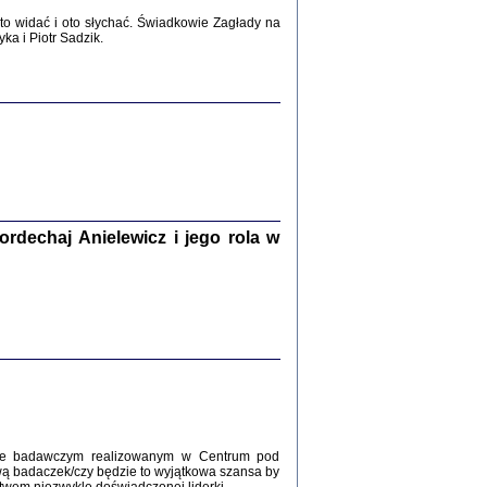
2017
o widać i oto słychać. Świadkowie Zagłady na
a i Piotr Sadzik.
WŚRÓD ZATRUTYCH NOŻY ...
i z getta i okupowanej Warszawy
c. i wstępem opatrzyła Agnieszka
Haska
Warszawa 2017
dechaj Anielewicz i jego rola w
, Z POMOCĄ BOŻĄ, JUŻ NIEBAWEM ...
 i Mirki Piżyców o życiu w getcie i okupowanej
ępem opatrzyła Barbara Engelking i Havi Dreifuss
2017
kcie badawczym realizowanym w Centrum pod
wą badaczek/czy będzie to wyjątkowa szansa by