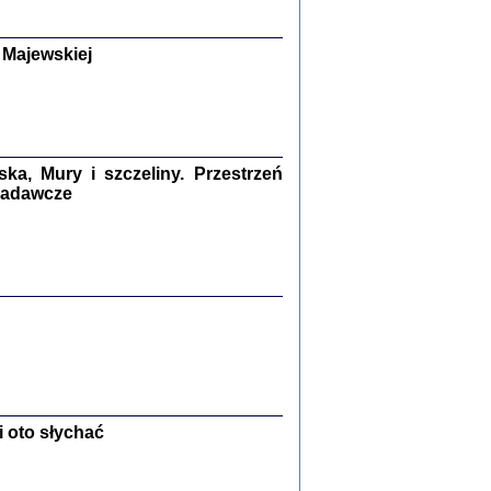
y Żydów w wybranych powiatach
okupowanej Polski
p Barbara Engelking, Jan Grabowski
 Majewskiej
Warszawa 2018
GA, ŻADNE KŁAMSTWO ...
a z warszawskiego getta
dler
,
oprac. i wstępem opatrzyła
Marta Janczewska
2018
a, Mury i szczeliny. Przestrzeń
 badawcze
Zagłada Żydów.
Studia i Materiały
nr 13, R. 2017
Warszawa 2017
 oto słychać
Ż PRZESZLI ...
sany w bunkrze (Żółkiew 1942-1944)
er
,
oprac. i wstępem opatrzyła Anna Wylegała