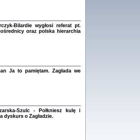
Zagłada Żydów.
Studia i Materiały
nr 18, R. 2022
Warszawa 2022
yk-Bilardie wygłosi referat pt.
pośrednicy oraz polska hierarchia
 iluzję, że żyjemy …
iętniki z Galicji Wschodniej
iszewa), Urman Jerzy Feliks, Strassler Szymon,
ndra Bańkowska
man Ja to pamiętam. Zagłada we
2
PAMIĘTNIK
Kalman Rotgeber
dra Bańkowska, wstęp Jacek Leociak
Warszawa 2021
rska-Szulc - Połkniesz kulę i
a dyskurs o Zagładzie.