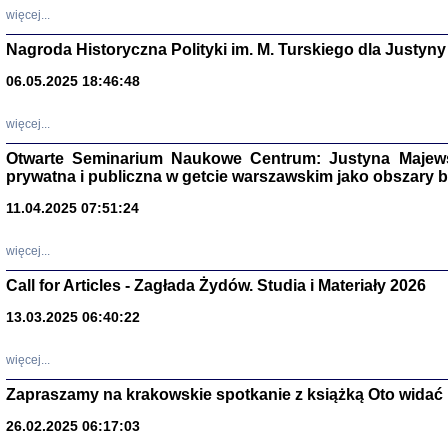
DALEJ JEST NOC. Los
więcej...
red. i wstę
Nagroda Historyczna Polityki im. M. Turskiego dla Justyny
06.05.2025 18:46:48
ŻADNA BLA
więcej...
Wspomnieni
Stanisław A
Warszawa 
Otwarte Seminarium Naukowe Centrum: Justyna Majewsk
prywatna i publiczna w getcie warszawskim jako obszary
11.04.2025 07:51:24
więcej...
Call for Articles - Zagłada Żydów. Studia i Materiały 2026
13.03.2025 06:40:22
więcej...
Zapraszamy na krakowskie spotkanie z książką Oto widać i
TYLEŚMY JU
Dziennik pi
26.02.2025 06:17:03
Clara Kram