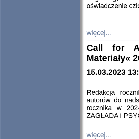
oświadczenie cz
więcej...
Call for A
Materiały« 
15.03.2023 13
Redakcja roczn
autorów do nads
rocznika w 202
ZAGŁADA i PS
więcej...