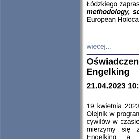
Łódzkiego zapras
methodology, so
European Holocau
więcej...
Oświadczen
Engelking
21.04.2023 10
19 kwietnia 2023
Olejnik w progra
cywilów w czasie
mierzymy się z
Engelking, a 