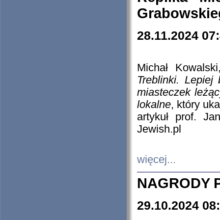
Grabowskieg
28.11.2024 07
Michał Kowalski
Treblinki. Lepie
miasteczek leżąc
lokalne
, który uk
artykuł prof. J
Jewish.pl
więcej...
NAGRODY P
29.10.2024 08