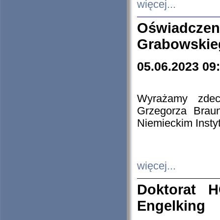
więcej...
Oświadczen
Grabowskie
05.06.2023 09
Wyrażamy zdecy
Grzegorza Brau
Niemieckim Insty
więcej...
Doktorat H
Engelking