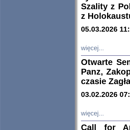
Szality z Po
z Holokaust
05.03.2026 11
więcej...
Otwarte Se
Panz, Zakop
czasie Zagł
03.02.2026 07
więcej...
Call for A