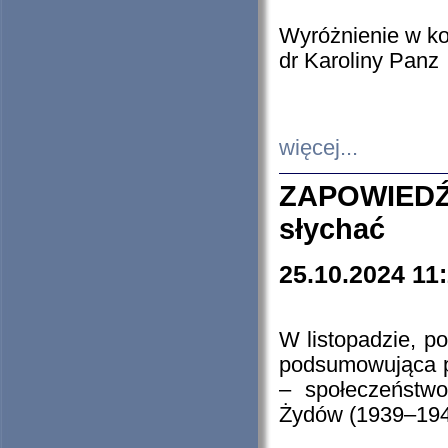
Wyróżnienie w k
dr Karoliny Panz
więcej...
ZAPOWIEDŹ
słychać
25.10.2024 11
W listopadzie, p
podsumowująca p
– społeczeństw
Żydów (1939–194