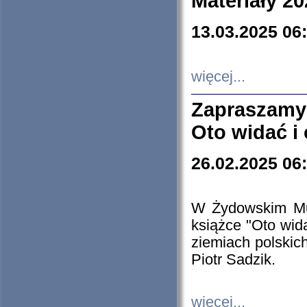
Materiały 20
13.03.2025 06
więcej...
Zapraszamy
Oto widać i
26.02.2025 06
W Żydowskim Muz
książce "Oto wid
ziemiach polski
Piotr Sadzik.
więcej...