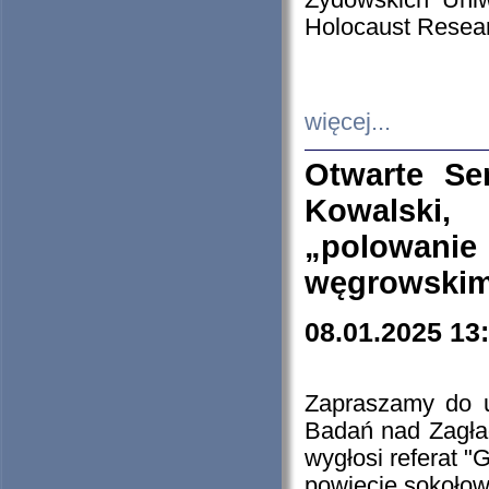
Żydowskich Uniw
Holocaust Resear
więcej...
Otwarte Se
Kowalski, 
„polowanie
węgrowskim.
08.01.2025 13
Zapraszamy do 
Badań nad Zagła
wygłosi referat "
powiecie sokołow