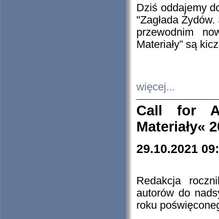
Dziś oddajemy 
"Zagłada Żydów. 
przewodnim now
Materiały” są kic
więcej...
Call for A
Materiały« 
29.10.2021 09
Redakcja roczn
autorów do nads
roku poświęcone