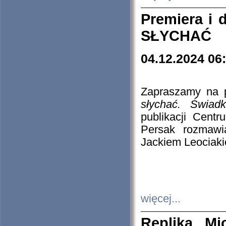
Premiera i
SŁYCHAĆ
04.12.2024 06
Zapraszamy na p
słychać. Świad
publikacji Cen
Persak rozmawi
Jackiem Leociaki
więcej...
Replika Mi