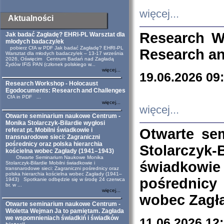
więcej...
Aktualności
Research W
Jak badać Zagładę? EHRI-PL Warsztat dla
młodych badaczy/ek
pobierz CfA w PDF Jak badać Zagładę? EHRI-PL
Research an
Warsztat dla młodych badaczy/ek – 13-17 września
2026, Oświęcim Centrum Badań nad Zagładą
Żydów IFiS PAN (członek polskiego w...
więcej...
19.06.2026 09
Research Workshop - Holocaust
Egodocuments: Research and Challenges
CfA in PDF ...
więcej...
więcej...
Otwarte seminarium naukowe Centrum -
Monika Stolarczyk-Bilardie wygłosi
Otwarte se
referat pt. Mobilni świadkowie i
transnarodowe sieci: Zagraniczni
pośrednicy oraz polska hierarchia
Stolarczyk-
kościelna wobec Zagłady (1941–1943)
Otwarte Seminarium Naukowe Monika
świadkowie
Stolarczyk-Bilardie Mobilni świadkowie i
transnarodowe sieci: Zagraniczni pośrednicy oraz
polska hierarchia kościelna wobec Zagłady (1941–
pośrednicy
1943) Spotkanie odbędzie się w środę 24 czerwca
br. w ...
więcej...
wobec Zagła
Otwarte seminarium naukowe Centrum -
Wioletta Wejman Ja to pamiętam. Zagłada
we wspomnieniach świadkiń i świadków
11.06.2026 12