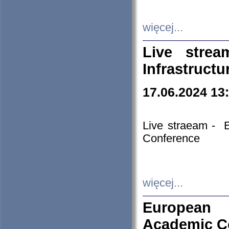
więcej...
Live stre
Infrastruct
17.06.2024 13
Live straeam - 
Conference
więcej...
European H
Academic C