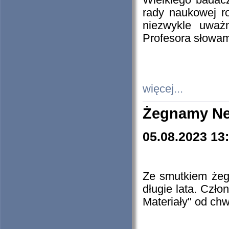
Wielkiego badacz
rady naukowej ro
niezwykle uważn
Profesora słowam
więcej...
Żegnamy Ne
05.08.2023 13
Ze smutkiem żeg
długie lata. Czł
Materiały" od chw