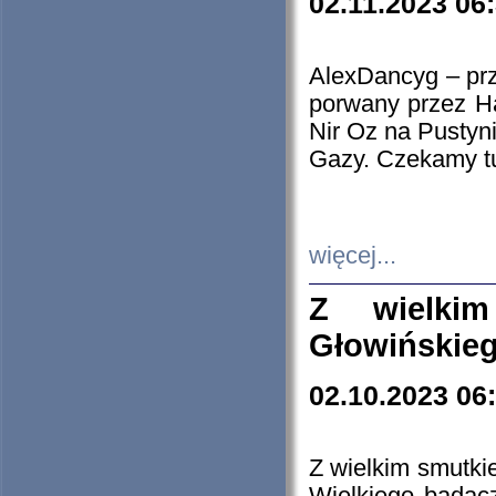
02.11.2023 06
AlexDancyg – przy
porwany przez H
Nir Oz na Pustyn
Gazy. Czekamy tu
więcej...
Z wielki
Głowińskie
02.10.2023 06
Z wielkim smutki