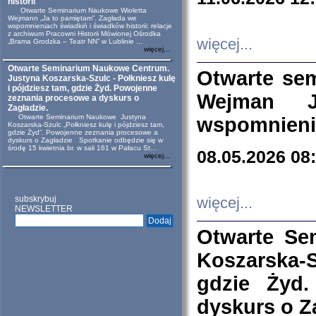
historii
Otwarte Seminarium Naukowe Wioletta
Wejmann „Ja to pamiętam”. Zagłada we
wspomnieniach świadkiń i świadków historii: relacje
z archiwum Pracowni Historii Mówionej Ośrodka
więcej...
„Brama Grodzka – Teatr NN” w Lublinie ...
więcej...
Otwarte Seminarium Naukowe Centrum.
Otwarte se
Justyna Koszarska-Szulc - Połkniesz kulę
i pójdziesz tam, gdzie Żyd. Powojenne
Wejman 
zeznania procesowe a dyskurs o
Zagładzie.
Otwarte Seminarium Naukowe Justyna
wspomnienia
Koszarska-Szulc „Połkniesz kulę i pójdziesz tam,
gdzie Żyd”. Powojenne zeznania procesowe a
dyskurs o Zagładzie Spotkanie odbędzie się w
środę 15 kwietnia br. w sali 161 w Pałacu St...
08.05.2026 08
więcej...
subskrybuj
więcej...
NEWSLETTER
Otwarte Se
Koszarska-S
gdzie Żyd
dyskurs o Z