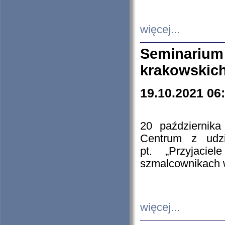
więcej...
Seminarium
krakowskich
19.10.2021 06
20 październik
Centrum z udzia
pt. „Przyjacie
szmalcownikach
więcej...