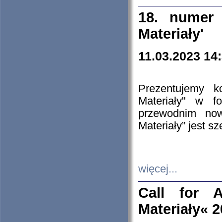
18. numer 
Materiały'
11.03.2023 14
Prezentujemy k
Materiały" w 
przewodnim now
Materiały” jest s
więcej...
Call for A
Materiały« 