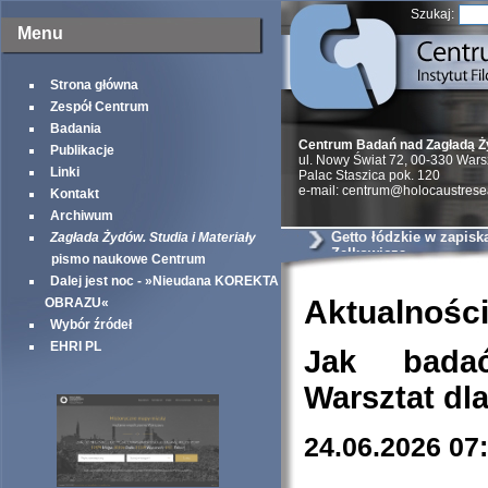
Szukaj:
Menu
Strona główna
Zespół Centrum
Badania
Centrum Badań nad Zagładą 
Publikacje
ul. Nowy Świat 72, 00-330 War
Linki
Palac Staszica pok. 120
e-mail: centrum@holocaustrese
Kontakt
Archiwum
Getto łódzkie w zapisk
Zagłada Żydów. Studia i Materiały
Zelkowicza
pismo naukowe Centrum
Dalej jest noc - »Nieudana KOREKTA
Aktualnośc
OBRAZU«
Wybór źródeł
EHRI PL
Jak bada
Warsztat dl
24.06.2026 07