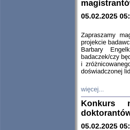
magistrantó
05.02.2025 05
Zapraszamy mag
projekcie badaw
Barbary Engel
badaczek/czy będ
i zróżnicowaneg
doświadczonej lid
więcej...
Konkurs n
doktorantó
05.02.2025 05