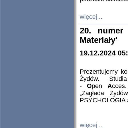
więcej...
20. numer 
Materiały'
19.12.2024 05
Prezentujemy kol
Żydów. Stud
-
O
pen
A
cces
„Zagłada Żydów
PSYCHOLOGIA 
więcej...