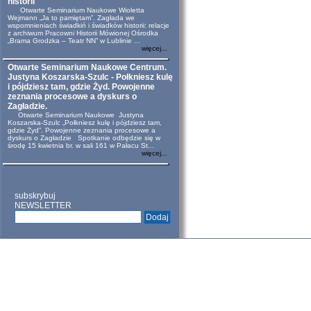
historii
Otwarte Seminarium Naukowe Wioletta
Wejmann „Ja to pamiętam”. Zagłada we
wspomnieniach świadkiń i świadków historii: relacje
z archiwum Pracowni Historii Mówionej Ośrodka
„Brama Grodzka – Teatr NN” w Lublinie ...
więcej...
Otwarte Seminarium Naukowe Centrum.
Justyna Koszarska-Szulc - Połkniesz kulę
i pójdziesz tam, gdzie Żyd. Powojenne
zeznania procesowe a dyskurs o
Zagładzie.
Otwarte Seminarium Naukowe Justyna
Koszarska-Szulc „Połkniesz kulę i pójdziesz tam,
gdzie Żyd”. Powojenne zeznania procesowe a
dyskurs o Zagładzie Spotkanie odbędzie się w
środę 15 kwietnia br. w sali 161 w Pałacu St...
więcej...
subskrybuj
NEWSLETTER