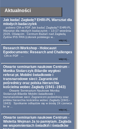
Aktualności
Jak badać Zagładę? EHRI-PL Warsztat dla
młodych badaczy/ek
pobierz CfA w PDF Jak badać Zagładę? EHRI-PL
Warsztat dla młodych badaczy/ek – 13-17 września
2026, Oświęcim Centrum Badań nad Zagładą
Żydów IFiS PAN (członek polskiego w...
więcej...
Research Workshop - Holocaust
Egodocuments: Research and Challenges
CfA in PDF ...
więcej...
Otwarte seminarium naukowe Centrum -
Monika Stolarczyk-Bilardie wygłosi
referat pt. Mobilni świadkowie i
transnarodowe sieci: Zagraniczni
pośrednicy oraz polska hierarchia
kościelna wobec Zagłady (1941–1943)
Otwarte Seminarium Naukowe Monika
Stolarczyk-Bilardie Mobilni świadkowie i
transnarodowe sieci: Zagraniczni pośrednicy oraz
polska hierarchia kościelna wobec Zagłady (1941–
1943) Spotkanie odbędzie się w środę 24 czerwca
br. w ...
więcej...
Otwarte seminarium naukowe Centrum -
Wioletta Wejman Ja to pamiętam. Zagłada
we wspomnieniach świadkiń i świadków