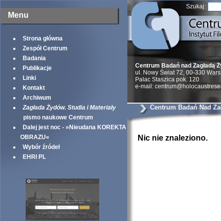
Szukaj:
Menu
Strona główna
Zespół Centrum
Badania
Centrum Badań nad Zagładą 
Publikacje
ul. Nowy Świat 72, 00-330 War
Linki
Palac Staszica pok. 120
e-mail: centrum@holocaustrese
Kontakt
Archiwum
Centrum Badań Nad Za
Zagłada Żydów. Studia i Materiały
pismo naukowe Centrum
Dalej jest noc - »Nieudana KOREKTA
OBRAZU«
Nic nie znaleziono.
Wybór źródeł
EHRI PL