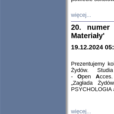
więcej...
20. numer 
Materiały'
19.12.2024 05
Prezentujemy kol
Żydów. Stud
-
O
pen
A
cces
„Zagłada Żydów
PSYCHOLOGIA 
więcej...