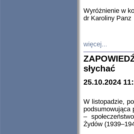
Wyróżnienie w k
dr Karoliny Panz
więcej...
ZAPOWIEDŹ
słychać
25.10.2024 11
W listopadzie, p
podsumowująca p
– społeczeństw
Żydów (1939–194