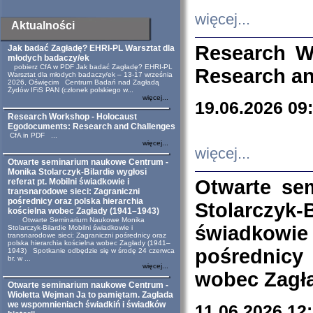
więcej...
Aktualności
Research W
Jak badać Zagładę? EHRI-PL Warsztat dla
młodych badaczy/ek
pobierz CfA w PDF Jak badać Zagładę? EHRI-PL
Research an
Warsztat dla młodych badaczy/ek – 13-17 września
2026, Oświęcim Centrum Badań nad Zagładą
Żydów IFiS PAN (członek polskiego w...
więcej...
19.06.2026 09
Research Workshop - Holocaust
Egodocuments: Research and Challenges
CfA in PDF ...
więcej...
więcej...
Otwarte seminarium naukowe Centrum -
Monika Stolarczyk-Bilardie wygłosi
Otwarte se
referat pt. Mobilni świadkowie i
transnarodowe sieci: Zagraniczni
pośrednicy oraz polska hierarchia
Stolarczyk-
kościelna wobec Zagłady (1941–1943)
Otwarte Seminarium Naukowe Monika
świadkowie
Stolarczyk-Bilardie Mobilni świadkowie i
transnarodowe sieci: Zagraniczni pośrednicy oraz
polska hierarchia kościelna wobec Zagłady (1941–
pośrednicy
1943) Spotkanie odbędzie się w środę 24 czerwca
br. w ...
więcej...
wobec Zagła
Otwarte seminarium naukowe Centrum -
Wioletta Wejman Ja to pamiętam. Zagłada
we wspomnieniach świadkiń i świadków
11.06.2026 12