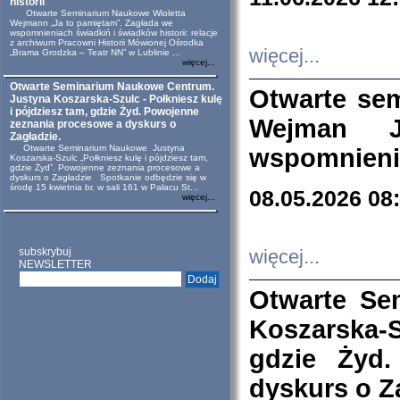
historii
Otwarte Seminarium Naukowe Wioletta
Wejmann „Ja to pamiętam”. Zagłada we
wspomnieniach świadkiń i świadków historii: relacje
z archiwum Pracowni Historii Mówionej Ośrodka
więcej...
„Brama Grodzka – Teatr NN” w Lublinie ...
więcej...
Otwarte Seminarium Naukowe Centrum.
Otwarte se
Justyna Koszarska-Szulc - Połkniesz kulę
i pójdziesz tam, gdzie Żyd. Powojenne
Wejman 
zeznania procesowe a dyskurs o
Zagładzie.
Otwarte Seminarium Naukowe Justyna
wspomnienia
Koszarska-Szulc „Połkniesz kulę i pójdziesz tam,
gdzie Żyd”. Powojenne zeznania procesowe a
dyskurs o Zagładzie Spotkanie odbędzie się w
środę 15 kwietnia br. w sali 161 w Pałacu St...
08.05.2026 08
więcej...
subskrybuj
więcej...
NEWSLETTER
Otwarte Se
Koszarska-S
gdzie Żyd
dyskurs o Z