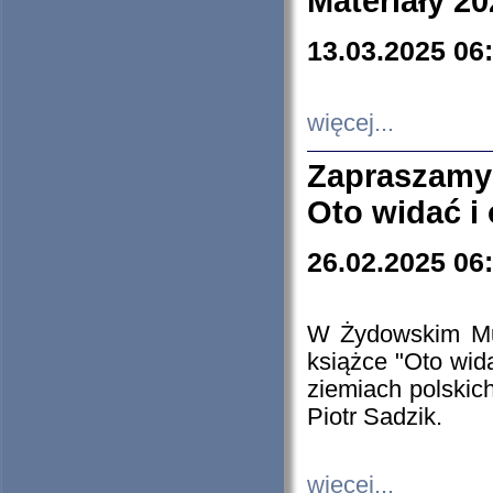
Materiały 20
13.03.2025 06
więcej...
Zapraszamy
Oto widać i
26.02.2025 06
W Żydowskim Muz
książce "Oto wid
ziemiach polski
Piotr Sadzik.
więcej...