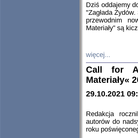
Dziś oddajemy 
"Zagłada Żydów. 
przewodnim now
Materiały” są kic
więcej...
Call for A
Materiały« 
29.10.2021 09
Redakcja roczn
autorów do nads
roku poświęcone