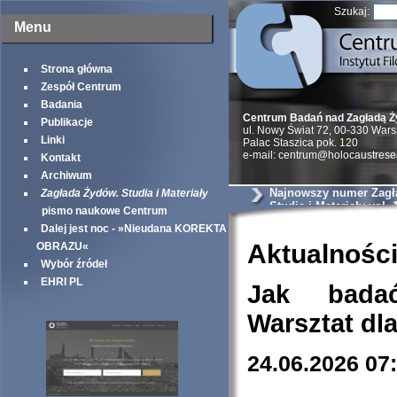
Szukaj:
Menu
Strona główna
Zespół Centrum
Badania
Centrum Badań nad Zagładą 
Publikacje
ul. Nowy Świat 72, 00-330 War
Linki
Palac Staszica pok. 120
e-mail: centrum@holocaustrese
Kontakt
Archiwum
Najnowszy numer Zagł
Zagłada Żydów. Studia i Materiały
Studia i Materiały vol. 
pismo naukowe Centrum
Dalej jest noc - »Nieudana KOREKTA
Aktualnośc
OBRAZU«
Wybór źródeł
EHRI PL
Jak bada
Warsztat dl
24.06.2026 07