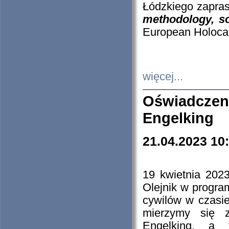
Łódzkiego zapras
methodology, so
European Holocau
więcej...
Oświadczen
Engelking
21.04.2023 10
19 kwietnia 2023
Olejnik w progra
cywilów w czasie
mierzymy się z
Engelking, a 