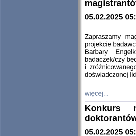
magistrantó
05.02.2025 05
Zapraszamy mag
projekcie badaw
Barbary Engel
badaczek/czy będ
i zróżnicowaneg
doświadczonej lid
więcej...
Konkurs n
doktorantó
05.02.2025 05