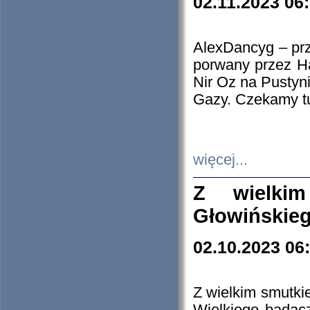
02.11.2023 06
AlexDancyg – przy
porwany przez H
Nir Oz na Pustyn
Gazy. Czekamy tu
więcej...
Z wielki
Głowińskie
02.10.2023 06
Z wielkim smutki