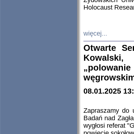
Żydowskich Uniw
Holocaust Resear
więcej...
Otwarte Se
Kowalski, 
„polowanie
węgrowskim.
08.01.2025 13
Zapraszamy do 
Badań nad Zagła
wygłosi referat "
powiecie sokołow