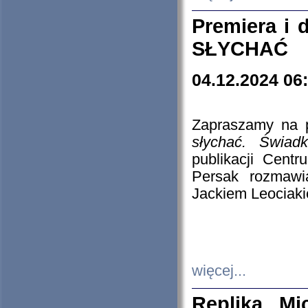
Premiera i
SŁYCHAĆ
04.12.2024 06
Zapraszamy na p
słychać. Świad
publikacji Cen
Persak rozmawi
Jackiem Leociaki
więcej...
Replika Mi