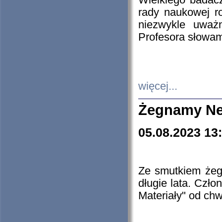
Wielkiego badacz
rady naukowej ro
niezwykle uważn
Profesora słowam
więcej...
Żegnamy Ne
05.08.2023 13
Ze smutkiem żeg
długie lata. Czł
Materiały" od chw