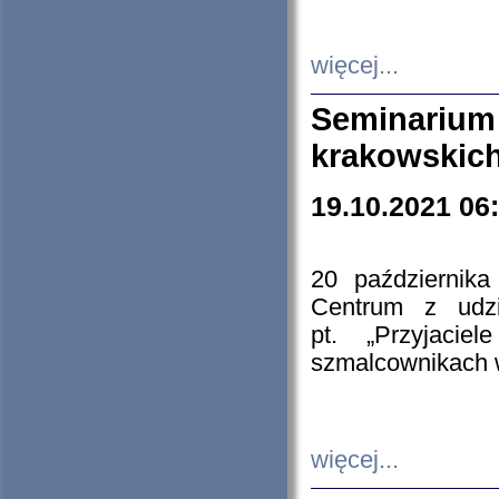
więcej...
Seminarium
krakowskich
19.10.2021 06
20 październik
Centrum z udzia
pt. „Przyjacie
szmalcownikach
więcej...