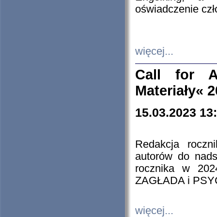
oświadczenie cz
więcej...
Call for A
Materiały« 
15.03.2023 13
Redakcja roczn
autorów do nads
rocznika w 202
ZAGŁADA i PS
więcej...