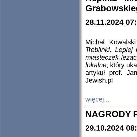
Grabowskieg
28.11.2024 07
Michał Kowalski
Treblinki. Lepie
miasteczek leżąc
lokalne
, który uk
artykuł prof. J
Jewish.pl
więcej...
NAGRODY P
29.10.2024 08