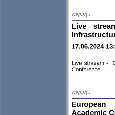
więcej...
Live stre
Infrastruct
17.06.2024 13
Live straeam - 
Conference
więcej...
European H
Academic C