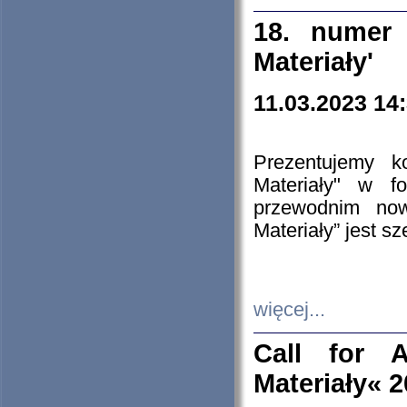
18. numer 
Materiały'
11.03.2023 14
Prezentujemy k
Materiały" w 
przewodnim now
Materiały” jest s
więcej...
Call for A
Materiały« 