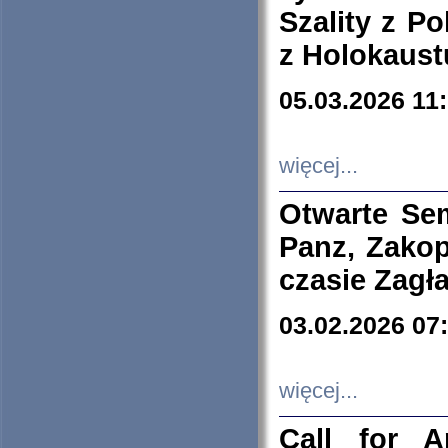
Szality z Po
z Holokaust
05.03.2026 11
więcej...
Otwarte Se
Panz, Zakop
czasie Zagł
03.02.2026 07
więcej...
Call for A