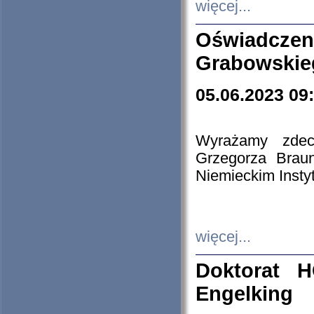
więcej...
Oświadczen
Grabowskie
05.06.2023 09
Wyrażamy zdecy
Grzegorza Brau
Niemieckim Insty
więcej...
Doktorat H
Engelking