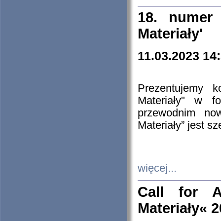
18. numer 
Materiały'
11.03.2023 14
Prezentujemy k
Materiały" w 
przewodnim now
Materiały” jest s
więcej...
Call for A
Materiały« 