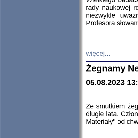
Wielkiego badacz
rady naukowej ro
niezwykle uważn
Profesora słowam
więcej...
Żegnamy Ne
05.08.2023 13
Ze smutkiem żeg
długie lata. Czł
Materiały" od chw