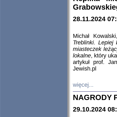
Grabowskieg
28.11.2024 07
Michał Kowalski
Treblinki. Lepie
miasteczek leżąc
lokalne
, który uk
artykuł prof. J
Jewish.pl
więcej...
NAGRODY P
29.10.2024 08