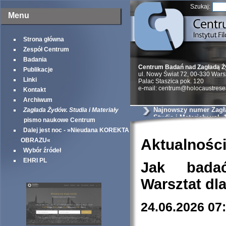
Szukaj:
Menu
Strona główna
Zespół Centrum
Badania
Centrum Badań nad Zagładą 
Publikacje
ul. Nowy Świat 72, 00-330 War
Linki
Palac Staszica pok. 120
e-mail: centrum@holocaustrese
Kontakt
Archiwum
Najnowszy numer Zagł
Zagłada Żydów. Studia i Materiały
Studia i Materiały vol. 
pismo naukowe Centrum
Dalej jest noc - »Nieudana KOREKTA
Aktualnośc
OBRAZU«
Wybór źródeł
EHRI PL
Jak bada
Warsztat dl
24.06.2026 07