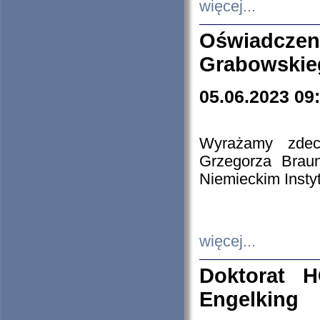
więcej...
Oświadczen
Grabowskie
05.06.2023 09
Wyrażamy zdecy
Grzegorza Brau
Niemieckim Insty
więcej...
Doktorat H
Engelking