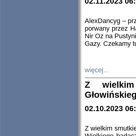
02.11.2023 06
AlexDancyg – przy
porwany przez H
Nir Oz na Pustyn
Gazy. Czekamy tu
więcej...
Z wielki
Głowińskie
02.10.2023 06
Z wielkim smutki