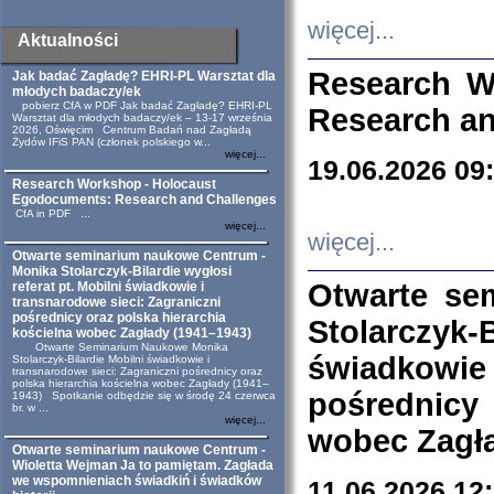
więcej...
Aktualności
Research W
Jak badać Zagładę? EHRI-PL Warsztat dla
młodych badaczy/ek
pobierz CfA w PDF Jak badać Zagładę? EHRI-PL
Research an
Warsztat dla młodych badaczy/ek – 13-17 września
2026, Oświęcim Centrum Badań nad Zagładą
Żydów IFiS PAN (członek polskiego w...
więcej...
19.06.2026 09
Research Workshop - Holocaust
Egodocuments: Research and Challenges
CfA in PDF ...
więcej...
więcej...
Otwarte seminarium naukowe Centrum -
Monika Stolarczyk-Bilardie wygłosi
Otwarte se
referat pt. Mobilni świadkowie i
transnarodowe sieci: Zagraniczni
pośrednicy oraz polska hierarchia
Stolarczyk-
kościelna wobec Zagłady (1941–1943)
Otwarte Seminarium Naukowe Monika
świadkowie
Stolarczyk-Bilardie Mobilni świadkowie i
transnarodowe sieci: Zagraniczni pośrednicy oraz
polska hierarchia kościelna wobec Zagłady (1941–
pośrednicy
1943) Spotkanie odbędzie się w środę 24 czerwca
br. w ...
więcej...
wobec Zagła
Otwarte seminarium naukowe Centrum -
Wioletta Wejman Ja to pamiętam. Zagłada
we wspomnieniach świadkiń i świadków
11.06.2026 12