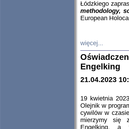
Łódzkiego zapras
methodology, so
European Holocau
więcej...
Oświadczen
Engelking
21.04.2023 10
19 kwietnia 2023
Olejnik w progra
cywilów w czasie
mierzymy się z
Engelking, a 