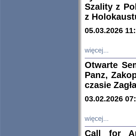
Szality z Po
z Holokaust
05.03.2026 11
więcej...
Otwarte Se
Panz, Zakop
czasie Zagł
03.02.2026 07
więcej...
Call for A