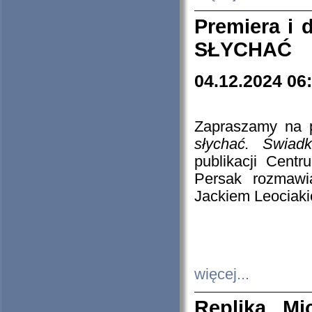
Premiera i
SŁYCHAĆ
04.12.2024 06
Zapraszamy na p
słychać. Świad
publikacji Cen
Persak rozmawi
Jackiem Leociaki
więcej...
Replika Mi