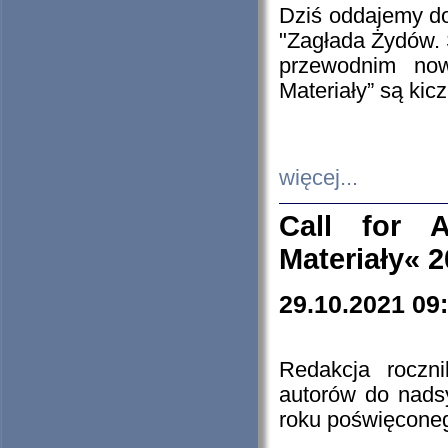
Dziś oddajemy 
"Zagłada Żydów. 
przewodnim now
Materiały” są kic
więcej...
Call for A
Materiały« 
29.10.2021 09
Redakcja roczn
autorów do nads
roku poświęcone