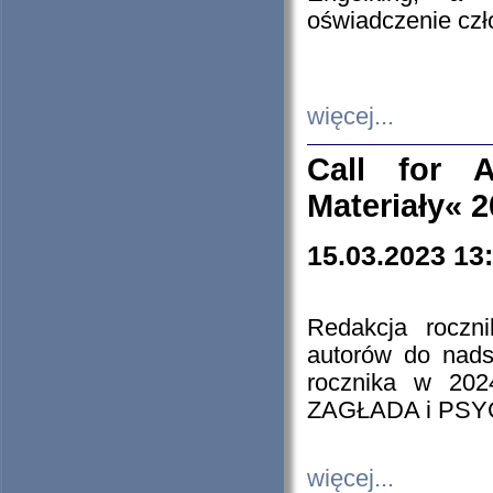
oświadczenie cz
więcej...
Call for A
Materiały« 
15.03.2023 13
Redakcja roczn
autorów do nads
rocznika w 202
ZAGŁADA i PS
więcej...