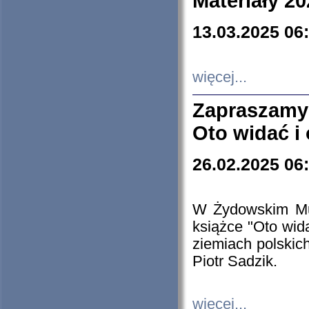
Materiały 20
13.03.2025 06
więcej...
Zapraszamy
Oto widać i
26.02.2025 06
W Żydowskim Muz
książce "Oto wid
ziemiach polski
Piotr Sadzik.
więcej...