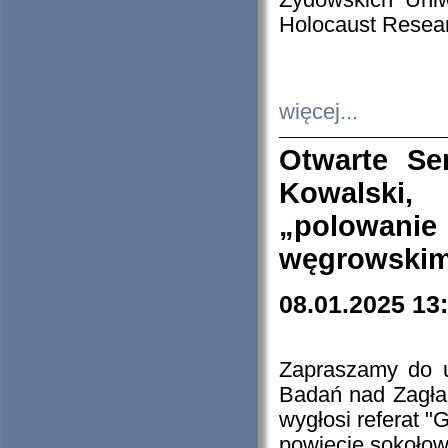
Żydowskich Uniw
Holocaust Resear
więcej...
Otwarte Se
Kowalski, 
„polowanie
węgrowskim.
08.01.2025 13
Zapraszamy do 
Badań nad Zagła
wygłosi referat "
powiecie sokołow