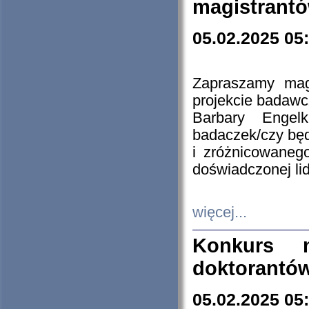
magistrantó
05.02.2025 05
Zapraszamy mag
projekcie badaw
Barbary Engel
badaczek/czy będ
i zróżnicowaneg
doświadczonej lid
więcej...
Konkurs n
doktorantó
05.02.2025 05