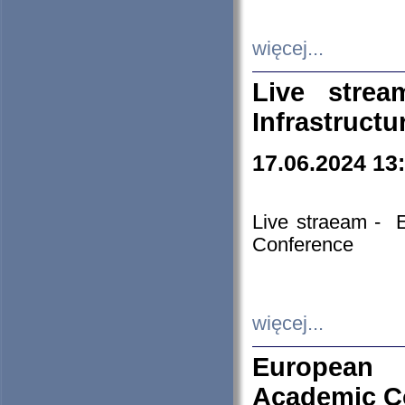
więcej...
Live stre
Infrastruct
17.06.2024 13
Live straeam - 
Conference
więcej...
European H
Academic C