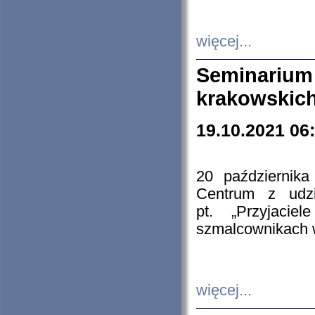
więcej...
Seminarium
krakowskich
19.10.2021 06
20 październik
Centrum z udzia
pt. „Przyjacie
szmalcownikach
więcej...