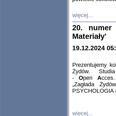
więcej...
20. numer 
Materiały'
19.12.2024 05
Prezentujemy kol
Żydów. Stud
-
O
pen
A
cces
„Zagłada Żydów
PSYCHOLOGIA 
więcej...