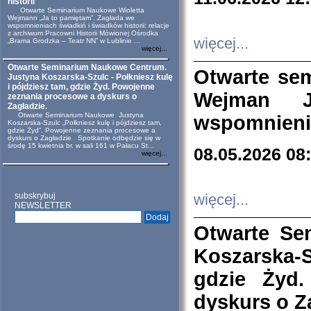
historii
Otwarte Seminarium Naukowe Wioletta
Wejmann „Ja to pamiętam”. Zagłada we
wspomnieniach świadkiń i świadków historii: relacje
z archiwum Pracowni Historii Mówionej Ośrodka
więcej...
„Brama Grodzka – Teatr NN” w Lublinie ...
więcej...
Otwarte Seminarium Naukowe Centrum.
Otwarte se
Justyna Koszarska-Szulc - Połkniesz kulę
i pójdziesz tam, gdzie Żyd. Powojenne
Wejman 
zeznania procesowe a dyskurs o
Zagładzie.
Otwarte Seminarium Naukowe Justyna
wspomnienia
Koszarska-Szulc „Połkniesz kulę i pójdziesz tam,
gdzie Żyd”. Powojenne zeznania procesowe a
dyskurs o Zagładzie Spotkanie odbędzie się w
środę 15 kwietnia br. w sali 161 w Pałacu St...
08.05.2026 08
więcej...
subskrybuj
więcej...
NEWSLETTER
Otwarte Se
Koszarska-S
gdzie Żyd
dyskurs o Z