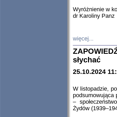
Wyróżnienie w k
dr Karoliny Panz
więcej...
ZAPOWIEDŹ
słychać
25.10.2024 11
W listopadzie, p
podsumowująca p
– społeczeństw
Żydów (1939–194