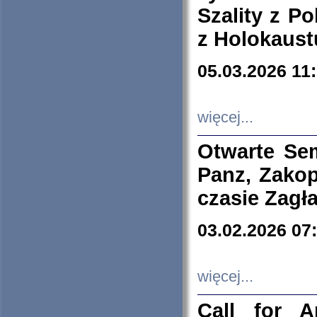
Szality z Po
z Holokaust
05.03.2026 11
więcej...
Otwarte Se
Panz, Zakop
czasie Zagł
03.02.2026 07
więcej...
Call for A