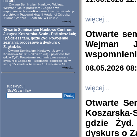
historii
Otwarte Seminarium Naukowe Wioletta
Wejmann „Ja to pamiętam”. Zagłada we
wspomnieniach świadkiń i świadków historii: relacje
z archiwum Pracowni Historii Mówionej Ośrodka
więcej...
„Brama Grodzka – Teatr NN” w Lublinie ...
więcej...
Otwarte Seminarium Naukowe Centrum.
Otwarte se
Justyna Koszarska-Szulc - Połkniesz kulę
i pójdziesz tam, gdzie Żyd. Powojenne
Wejman 
zeznania procesowe a dyskurs o
Zagładzie.
Otwarte Seminarium Naukowe Justyna
wspomnienia
Koszarska-Szulc „Połkniesz kulę i pójdziesz tam,
gdzie Żyd”. Powojenne zeznania procesowe a
dyskurs o Zagładzie Spotkanie odbędzie się w
środę 15 kwietnia br. w sali 161 w Pałacu St...
08.05.2026 08
więcej...
subskrybuj
więcej...
NEWSLETTER
Otwarte Se
Koszarska-S
gdzie Żyd
dyskurs o Z