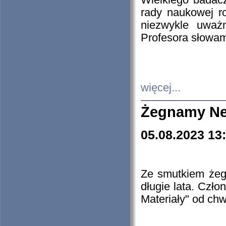
Wielkiego badacz
rady naukowej ro
niezwykle uważn
Profesora słowam
więcej...
Żegnamy Ne
05.08.2023 13
Ze smutkiem żeg
długie lata. Czł
Materiały" od chw