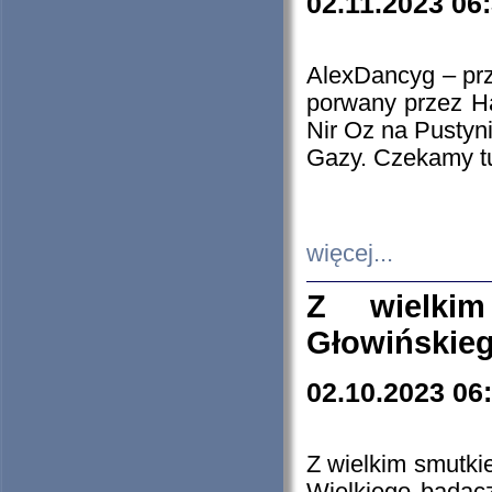
02.11.2023 06
AlexDancyg – przy
porwany przez H
Nir Oz na Pustyn
Gazy. Czekamy tu
więcej...
Z wielki
Głowińskie
02.10.2023 06
Z wielkim smutki