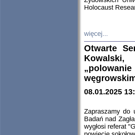
Żydowskich Uniw
Holocaust Resear
więcej...
Otwarte Se
Kowalski, 
„polowanie
węgrowskim.
08.01.2025 13
Zapraszamy do 
Badań nad Zagła
wygłosi referat "
powiecie sokołow