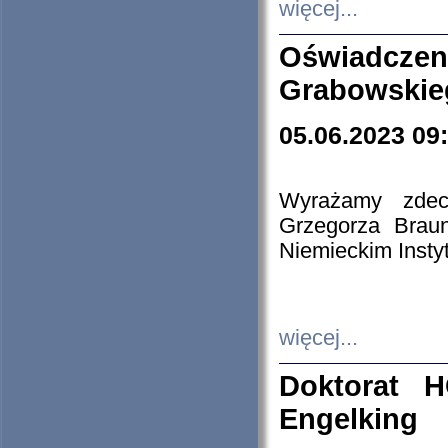
więcej...
Oświadczen
Grabowskie
05.06.2023 09
Wyrażamy zdecy
Grzegorza Brau
Niemieckim Insty
więcej...
Doktorat H
Engelking