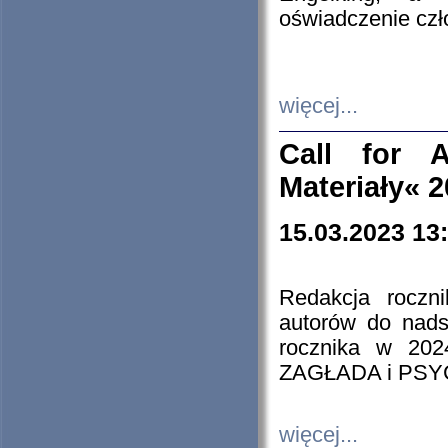
oświadczenie cz
więcej...
Call for A
Materiały« 
15.03.2023 13
Redakcja roczn
autorów do nads
rocznika w 202
ZAGŁADA i PS
więcej...