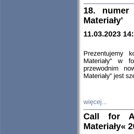
18. numer 
Materiały'
11.03.2023 14
Prezentujemy k
Materiały" w 
przewodnim now
Materiały” jest s
więcej...
Call for A
Materiały« 