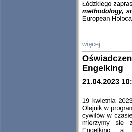
Łódzkiego zapras
methodology, so
European Holocau
więcej...
Oświadczen
Engelking
21.04.2023 10
19 kwietnia 2023
Olejnik w progra
cywilów w czasie
mierzymy się z
Engelking, a 