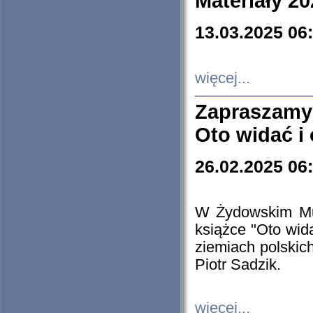
Materiały 20
13.03.2025 06
więcej...
Zapraszamy
Oto widać i
26.02.2025 06
W Żydowskim Muz
książce "Oto wid
ziemiach polski
Piotr Sadzik.
więcej...