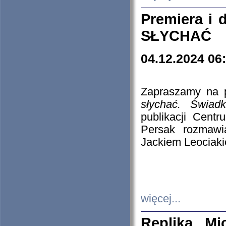
Premiera i
SŁYCHAĆ
04.12.2024 06
Zapraszamy na p
słychać. Świad
publikacji Cen
Persak rozmawi
Jackiem Leociaki
więcej...
Replika Mi