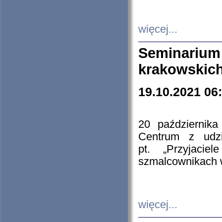
więcej...
Seminarium
krakowskich
19.10.2021 06
20 październik
Centrum z udzia
pt. „Przyjacie
szmalcownikach
więcej...