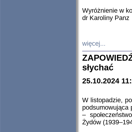
Wyróżnienie w k
dr Karoliny Panz
więcej...
ZAPOWIEDŹ
słychać
25.10.2024 11
W listopadzie, p
podsumowująca p
– społeczeństw
Żydów (1939–194