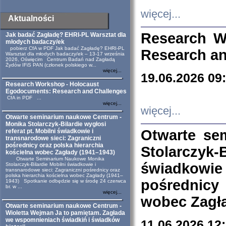
więcej...
Aktualności
Research W
Jak badać Zagładę? EHRI-PL Warsztat dla
młodych badaczy/ek
pobierz CfA w PDF Jak badać Zagładę? EHRI-PL
Research an
Warsztat dla młodych badaczy/ek – 13-17 września
2026, Oświęcim Centrum Badań nad Zagładą
Żydów IFiS PAN (członek polskiego w...
więcej...
19.06.2026 09
Research Workshop - Holocaust
Egodocuments: Research and Challenges
CfA in PDF ...
więcej...
więcej...
Otwarte seminarium naukowe Centrum -
Monika Stolarczyk-Bilardie wygłosi
Otwarte se
referat pt. Mobilni świadkowie i
transnarodowe sieci: Zagraniczni
pośrednicy oraz polska hierarchia
Stolarczyk-
kościelna wobec Zagłady (1941–1943)
Otwarte Seminarium Naukowe Monika
świadkowie
Stolarczyk-Bilardie Mobilni świadkowie i
transnarodowe sieci: Zagraniczni pośrednicy oraz
polska hierarchia kościelna wobec Zagłady (1941–
pośrednicy
1943) Spotkanie odbędzie się w środę 24 czerwca
br. w ...
więcej...
wobec Zagła
Otwarte seminarium naukowe Centrum -
Wioletta Wejman Ja to pamiętam. Zagłada
we wspomnieniach świadkiń i świadków
11.06.2026 12