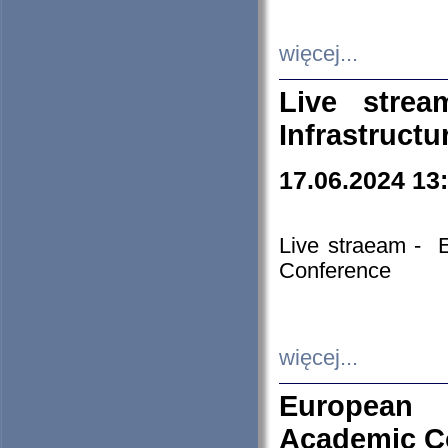
więcej...
Live stre
Infrastruct
17.06.2024 13
Live straeam - 
Conference
więcej...
European H
Academic C