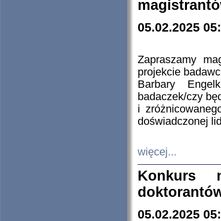
magistrantó
05.02.2025 05
Zapraszamy mag
projekcie badaw
Barbary Engel
badaczek/czy będ
i zróżnicowaneg
doświadczonej lid
więcej...
Konkurs n
doktorantó
05.02.2025 05