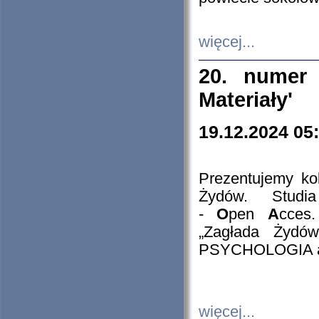
więcej...
20. numer 
Materiały'
19.12.2024 05
Prezentujemy kol
Żydów. Stud
-
O
pen
A
cces
„Zagłada Żydów
PSYCHOLOGIA 
więcej...