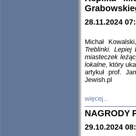
Grabowskieg
28.11.2024 07
Michał Kowalski
Treblinki. Lepie
miasteczek leżąc
lokalne
, który uk
artykuł prof. J
Jewish.pl
więcej...
NAGRODY P
29.10.2024 08