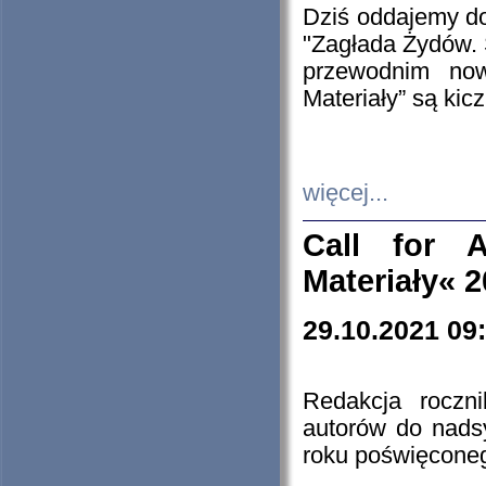
Dziś oddajemy 
"Zagłada Żydów. 
przewodnim now
Materiały” są kic
więcej...
Call for A
Materiały« 
29.10.2021 09
Redakcja roczn
autorów do nads
roku poświęcone