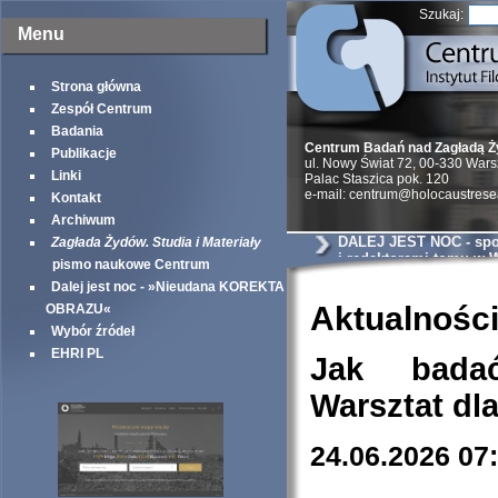
Szukaj:
Menu
Strona główna
Zespół Centrum
Badania
Centrum Badań nad Zagładą 
Publikacje
ul. Nowy Świat 72, 00-330 War
Linki
Palac Staszica pok. 120
e-mail: centrum@holocaustrese
Kontakt
Archiwum
DALEJ JEST NOC - spot
Zagłada Żydów. Studia i Materiały
i redaktorami tomu w
pismo naukowe Centrum
Dalej jest noc - »Nieudana KOREKTA
Aktualnośc
OBRAZU«
Wybór źródeł
EHRI PL
Jak bada
Warsztat dl
24.06.2026 07