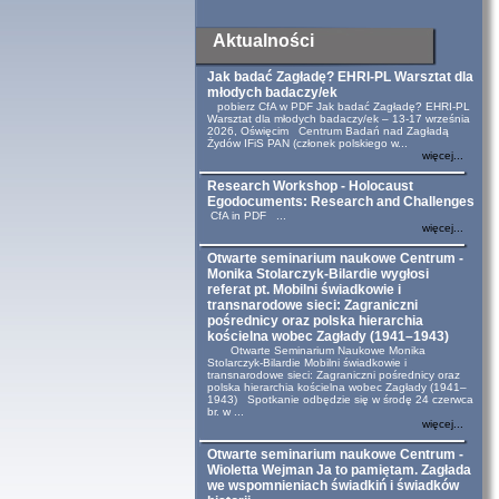
Aktualności
Jak badać Zagładę? EHRI-PL Warsztat dla
młodych badaczy/ek
pobierz CfA w PDF Jak badać Zagładę? EHRI-PL
Warsztat dla młodych badaczy/ek – 13-17 września
2026, Oświęcim Centrum Badań nad Zagładą
Żydów IFiS PAN (członek polskiego w...
więcej...
Research Workshop - Holocaust
Egodocuments: Research and Challenges
CfA in PDF ...
więcej...
Otwarte seminarium naukowe Centrum -
Monika Stolarczyk-Bilardie wygłosi
referat pt. Mobilni świadkowie i
transnarodowe sieci: Zagraniczni
pośrednicy oraz polska hierarchia
kościelna wobec Zagłady (1941–1943)
Otwarte Seminarium Naukowe Monika
Stolarczyk-Bilardie Mobilni świadkowie i
transnarodowe sieci: Zagraniczni pośrednicy oraz
polska hierarchia kościelna wobec Zagłady (1941–
1943) Spotkanie odbędzie się w środę 24 czerwca
br. w ...
więcej...
Otwarte seminarium naukowe Centrum -
Wioletta Wejman Ja to pamiętam. Zagłada
we wspomnieniach świadkiń i świadków