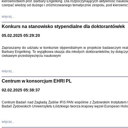
kierownictwem prof. Barbary Engelking. Dla rozpoczynających aktywność nauko
czerpać wiedzę od dużego i zróżnicowanego tematycznie zespołu, pod kierownic
więcej...
Konkurs na stanowisko stypendialne dla doktorantów/ek
05.02.2025 05:29:20
Zapraszamy do udziału w konkursie stypendialnym w projekcie badawczym rea
SNY CHOCI
Barbary Engelking. To wyjątkowa okazja dla młodych doktorantek/ów, by dołączy
Okupacyjne 
ciekawym przedsięwzięciu naukowym
Mazowieck
oprac. i ws
Warszawa 
więcej...
Centrum w konsorcjum EHRI PL
02.02.2025 05:38:37
SZCZĘŚCIE JES
Centrum Badań nad Zagładą Żydów IFiS PAN wspólnie z Żydowskim Instytutem 
Losy kobiet ocalały
Badań Żydowskich Uniwersytetu Łódzkiego tworza krajowy węzeł European Holoc
więcej...