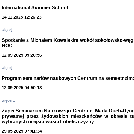
International Summer School
14.11.2025 12:26:23
więcej...
Spotkanie z Michałem Kowalskim wokół sokołowsko-węg
NOC
12.09.2025 09:20:56
więcej...
Zagłada Żyd
Program seminariów naukowych Centrum na semestr zim
Studia i Mater
nr 14, R. 201
12.09.2025 04:50:13
Warszawa 20
więcej...
Zapis Seminarium Naukowego Centrum: Marta Duch-Dyng
prywatnej przez żydowskich mieszkańców w okresie t
wybranych miejscowości Lubelszczyzny
29.05.2025 07:41:34