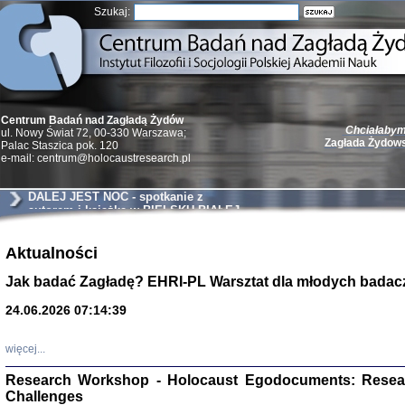
Szukaj:
Chciałabym 
Centrum Badań nad Zagładą Żydów
Zagłada Żydow
ul. Nowy Świat 72, 00-330 Warszawa;
Palac Staszica pok. 120
e-mail: centrum@holocaustresearch.pl
DALEJ JEST NOC - spotkanie z
autorem i książką w BIELSKU-BIAŁEJ
Żydzi w walc
Germany 193
Aktualności
Natalia Aleksiun, 
Jak badać Zagładę? EHRI-PL Warsztat dla młodych badac
Deborah Dash Moor
Turski, Laurence 
(Arkadij Zelcer)
24.06.2026 07:14:39
red. Krzysztof Pe
Warszawa 20
więcej...
Research Workshop - Holocaust Egodocuments: Resea
Challenges