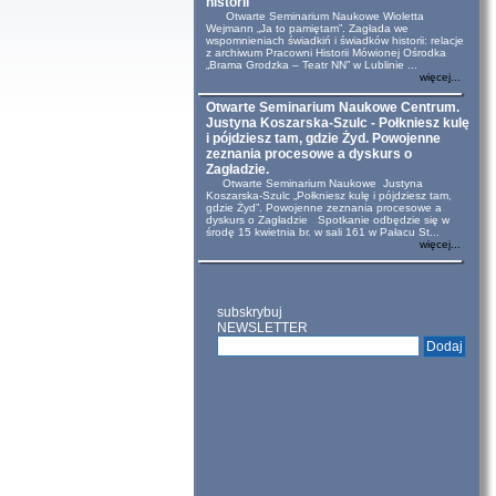
historii
Otwarte Seminarium Naukowe Wioletta
Wejmann „Ja to pamiętam”. Zagłada we
wspomnieniach świadkiń i świadków historii: relacje
z archiwum Pracowni Historii Mówionej Ośrodka
„Brama Grodzka – Teatr NN” w Lublinie ...
więcej...
Otwarte Seminarium Naukowe Centrum.
Justyna Koszarska-Szulc - Połkniesz kulę
i pójdziesz tam, gdzie Żyd. Powojenne
zeznania procesowe a dyskurs o
Zagładzie.
Otwarte Seminarium Naukowe Justyna
Koszarska-Szulc „Połkniesz kulę i pójdziesz tam,
gdzie Żyd”. Powojenne zeznania procesowe a
dyskurs o Zagładzie Spotkanie odbędzie się w
środę 15 kwietnia br. w sali 161 w Pałacu St...
więcej...
subskrybuj
NEWSLETTER