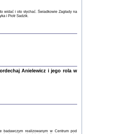
2017
o widać i oto słychać. Świadkowie Zagłady na
a i Piotr Sadzik.
WŚRÓD ZATRUTYCH NOŻY ...
i z getta i okupowanej Warszawy
c. i wstępem opatrzyła Agnieszka
Haska
Warszawa 2017
dechaj Anielewicz i jego rola w
, Z POMOCĄ BOŻĄ, JUŻ NIEBAWEM ...
 i Mirki Piżyców o życiu w getcie i okupowanej
ępem opatrzyła Barbara Engelking i Havi Dreifuss
2017
kcie badawczym realizowanym w Centrum pod