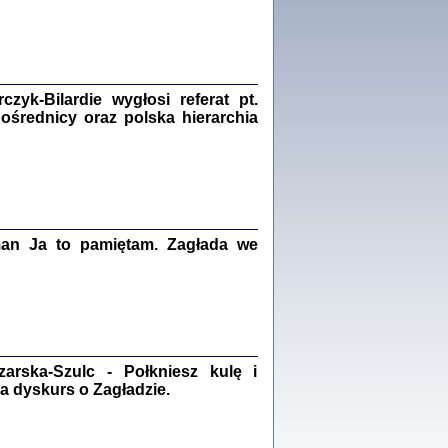
Zagłada Żydów.
Studia i Materiały
nr 18, R. 2022
Warszawa 2022
yk-Bilardie wygłosi referat pt.
pośrednicy oraz polska hierarchia
 iluzję, że żyjemy …
iętniki z Galicji Wschodniej
iszewa), Urman Jerzy Feliks, Strassler Szymon,
ndra Bańkowska
2
man Ja to pamiętam. Zagłada we
PAMIĘTNIK
Kalman Rotgeber
dra Bańkowska, wstęp Jacek Leociak
Warszawa 2021
rska-Szulc - Połkniesz kulę i
a dyskurs o Zagładzie.