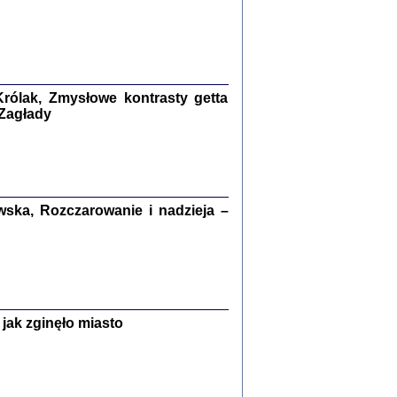
kiego Żyda wspomnienia, łzy i myśli
Zapiski z okupacyjnej Warszawy
konowski, oprac. Marta Janczewska
Warszawa 2020
rólak, Zmysłowe kontrasty getta
 Zagłady
Y TE SŁOWA JEST PRACOWNIKIEM
GETTOWEJ INSTYTUCJI ...
nnika' i inne pisma z łódzkiego getta
ska, Rozczarowanie i nadzieja –
 z jidysz, oprac. i wstęp. Monika Polit
Warszawa 2019
ETĘ NIEMIECKĄ ...
jak zginęło miasto
ny w ukryciu w Warszawie w latach 1943-1944
rg
,
oprac. i wstępem opatrzyła
Barbara Engelking
9