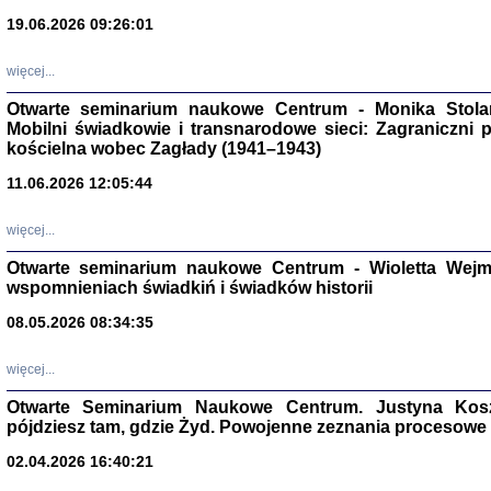
19.06.2026 09:26:01
więcej...
Otwarte seminarium naukowe Centrum - Monika Stolarcz
Mobilni świadkowie i transnarodowe sieci: Zagraniczni 
kościelna wobec Zagłady (1941–1943)
Znowu mieliśmy
11.06.2026 12:05:44
Dzienniki i pam
Binder Elza (El
Wagner Rózia
więcej...
oprac. Aleksa
Warszawa 202
Otwarte seminarium naukowe Centrum - Wioletta Wej
wspomnieniach świadkiń i świadków historii
08.05.2026 08:34:35
oprac. Aleksan
więcej...
Otwarte Seminarium Naukowe Centrum. Justyna Kosza
pójdziesz tam, gdzie Żyd. Powojenne zeznania procesowe 
02.04.2026 16:40:21