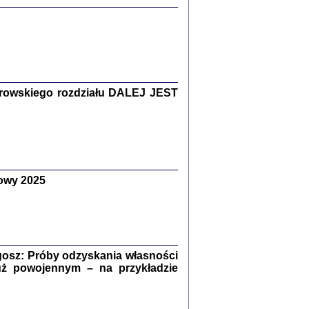
Zagłada Żydów.
Studia i Materiały
nr 15, R. 2019
Warszawa 2019
rowskiego rozdziału DALEJ JEST
ów.
owy 2025
iały
8
18
osz: Próby odzyskania własności
uż powojennym – na przykładzie