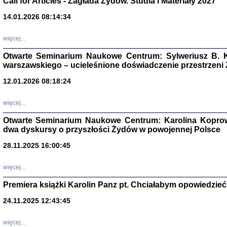
Call for Articles - Zagłada Żydów. Studia i Materiały 2027
14.01.2026 08:14:34
Aryjs
więcej...
Sewek O
Otwarte Seminarium Naukowe Centrum: Sylweriusz B. K
warszawskiego – ucieleśnione doświadczenie przestrzeni
12.01.2026 08:18:24
więcej...
PISZĄC
'z Dzie
Otwarte Seminarium Naukowe Centrum: Karolina Koprow
Józef Zelkowicz, tłum.
dwa dyskursy o przyszłości Żydów w powojennej Polsce
28.11.2025 16:00:45
więcej...
CZYTAJĄC GAZ
Premiera książki Karolin Panz pt. Chciałabym opowiedzieć 
Dziennik pisa
Jakub Hochbe
24.11.2025 12:43:45
Warszawa 201
więcej...