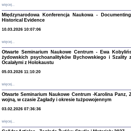
Zagłada Żyd
więcej...
Studia i Mater
nr 17, R. 202
Warszawa 20
Międzynarodowa Konferencja Naukowa - Documenting 
Historical Evidence
10.03.2026 10:07:06
więcej...
NIE WIEMY CO PRZY
Otwarte Seminarium Naukowe Centrum - Ewa Kobylińsk
Dziennik p
Moszek Baum, oprac. Barb
żydowskich psychoanalityków Bychowskiego i Szality z 
Ocalałymi z Holokaustu
05.03.2026 11:10:20
więcej...
Otwarte Seminarium Naukowe Centrum -Karolina Panz, Z
Zagłada Żyd
Studia i Mater
wojną, w czasie Zagłady i okresie tużpowojennym
nr 16, R. 202
Warszawa 20
03.02.2026 07:36:36
więcej...