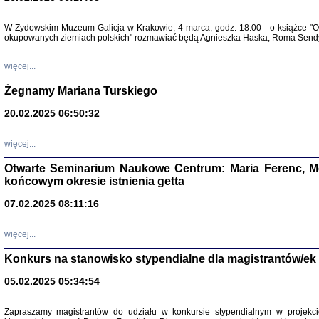
Warszawa 
W Żydowskim Muzeum Galicja w Krakowie, 4 marca, godz. 18.00 - o książce "Ot
okupowanych ziemiach polskich" rozmawiać będą Agnieszka Haska, Roma Sendyk
więcej...
Żegnamy Mariana Turskiego
20.02.2025 06:50:32
Zapisk
Tadeusz Obremski, opra
więcej...
Otwarte Seminarium Naukowe Centrum: Maria Ferenc, Mor
końcowym okresie istnienia getta
07.02.2025 08:11:16
PO WOJNIE
więcej...
Pisma Kopla
Warszawie
Konkurs na stanowisko stypendialne dla magistrantów/ek
oprac. i wst
Warszawa 
05.02.2025 05:34:54
Zapraszamy magistrantów do udziału w konkursie stypendialnym w proje