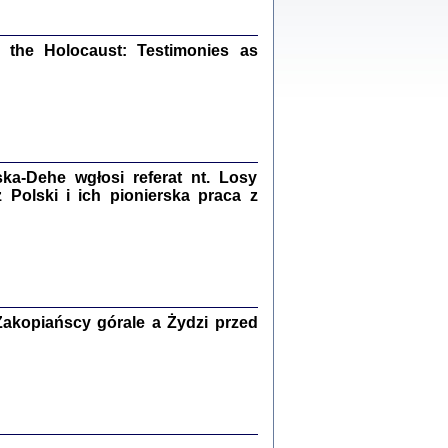
ów.
iały
1
21
the Holocaust: Testimonies as
NIESIE NAM KOLEJNA GODZINA ...
a-Dehe wgłosi referat nt. Losy
isany w ukryciu w latach 1943-1944
ara Engelking, tłum. z jidysz Monika
Polski i ich pionierska praca z
Polit
Warszawa 2020
akopiańscy górale a Żydzi przed
ów.
iały
0
20