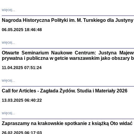
DALEJ JEST NOC. Los
więcej...
red. i wstę
Nagroda Historyczna Polityki im. M. Turskiego dla Justyny
06.05.2025 18:46:48
ŻADNA BLA
Wspomnieni
więcej...
Stanisław A
Warszawa 
Otwarte Seminarium Naukowe Centrum: Justyna Majewsk
prywatna i publiczna w getcie warszawskim jako obszary
11.04.2025 07:51:24
więcej...
Call for Articles - Zagłada Żydów. Studia i Materiały 2026
13.03.2025 06:40:22
więcej...
TYLEŚMY JU
Zapraszamy na krakowskie spotkanie z książką Oto widać i
Dziennik pi
Clara Kram
26.02.2025 06:17:03