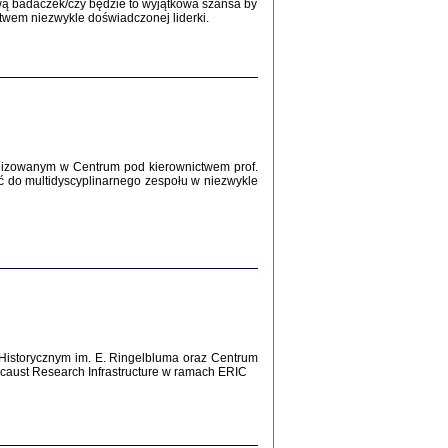
wą badaczek/czy będzie to wyjątkowa szansa by
twem niezwykle doświadczonej liderki.
Zagłada Żydów.
Studia i Materiały
nr 12, R. 2016
Warszawa 2016
lizowanym w Centrum pod kierownictwem prof.
AŻ MAMY WSPANIAŁE ...
ć do multidyscyplinarnego zespołu w niezwykle
dzienniki Żydów z okolic Mińska
iego
tępem opatrzyła Barbara Engelking
2016
T POSIADAĆ DOM POD ZIEMIĄ ...
Historycznym im. E. Ringelbluma oraz Centrum
ch z Zagłady w okolicach Dąbrowy
aust Research Infrastructure w ramach ERIC
Tarnowskiej
oprac. i wstęp Jan Grabowski
Warszawa 2016