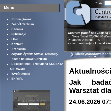
Szukaj:
Menu
Strona główna
Zespół Centrum
Badania
Centrum Badań nad Zagładą 
Publikacje
ul. Nowy Świat 72, 00-330 War
Linki
Palac Staszica pok. 120
e-mail: centrum@holocaustrese
Kontakt
Archiwum
Miedzynarodowa Konfer
Zagłada Żydów. Studia i Materiały
tożsamość, Zagłada
pismo naukowe Centrum
Dalej jest noc - »Nieudana KOREKTA
Aktualnośc
OBRAZU«
Wybór źródeł
EHRI PL
Jak bada
Warsztat dl
24.06.2026 07