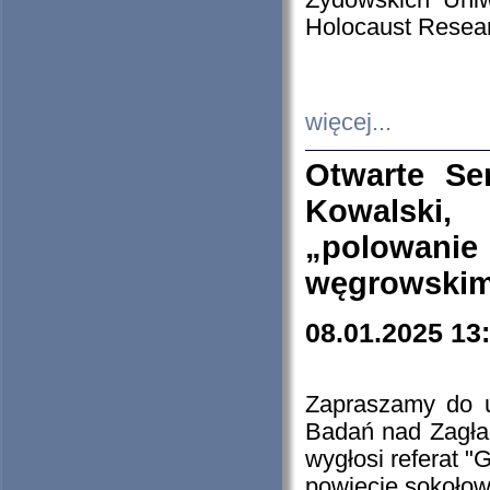
Żydowskich Uniw
Holocaust Resear
więcej...
Otwarte Se
Kowalski, 
„polowanie
węgrowskim.
08.01.2025 13
Zapraszamy do 
Badań nad Zagła
wygłosi referat "
powiecie sokołow