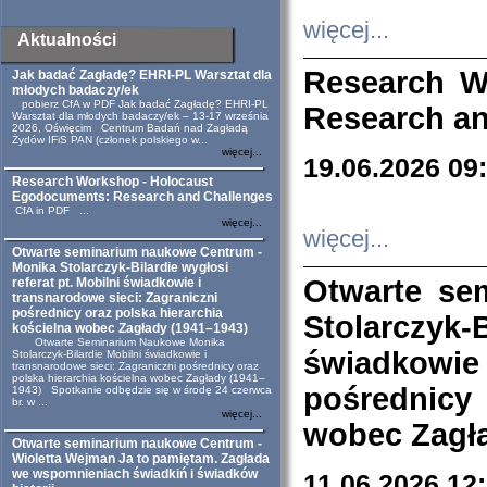
więcej...
Aktualności
Research W
Jak badać Zagładę? EHRI-PL Warsztat dla
młodych badaczy/ek
pobierz CfA w PDF Jak badać Zagładę? EHRI-PL
Research an
Warsztat dla młodych badaczy/ek – 13-17 września
2026, Oświęcim Centrum Badań nad Zagładą
Żydów IFiS PAN (członek polskiego w...
więcej...
19.06.2026 09
Research Workshop - Holocaust
Egodocuments: Research and Challenges
CfA in PDF ...
więcej...
więcej...
Otwarte seminarium naukowe Centrum -
Monika Stolarczyk-Bilardie wygłosi
Otwarte se
referat pt. Mobilni świadkowie i
transnarodowe sieci: Zagraniczni
pośrednicy oraz polska hierarchia
Stolarczyk-
kościelna wobec Zagłady (1941–1943)
Otwarte Seminarium Naukowe Monika
świadkowie
Stolarczyk-Bilardie Mobilni świadkowie i
transnarodowe sieci: Zagraniczni pośrednicy oraz
polska hierarchia kościelna wobec Zagłady (1941–
pośrednicy
1943) Spotkanie odbędzie się w środę 24 czerwca
br. w ...
więcej...
wobec Zagła
Otwarte seminarium naukowe Centrum -
Wioletta Wejman Ja to pamiętam. Zagłada
we wspomnieniach świadkiń i świadków
11.06.2026 12