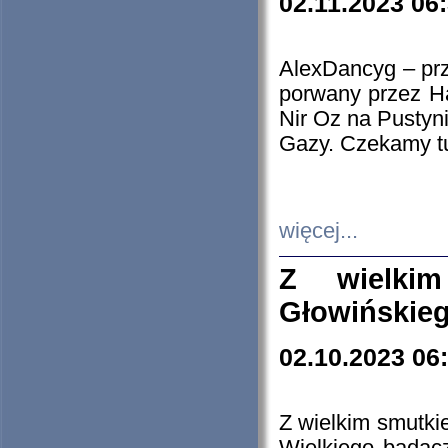
02.11.2023 06
AlexDancyg – przy
porwany przez H
Nir Oz na Pustyn
Gazy. Czekamy tu
więcej...
Z wielki
Głowińskie
02.10.2023 06
Z wielkim smutki