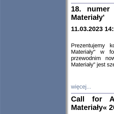
18. numer 
Materiały'
11.03.2023 14
Prezentujemy k
Materiały" w 
przewodnim now
Materiały” jest s
więcej...
Call for A
Materiały« 