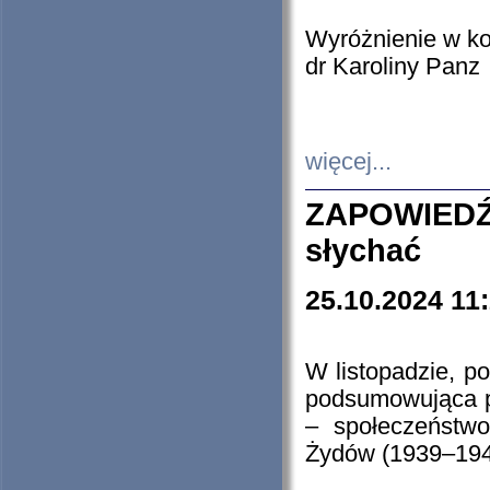
Wyróżnienie w k
dr Karoliny Panz
więcej...
ZAPOWIEDŹ
słychać
25.10.2024 11
W listopadzie, p
podsumowująca p
– społeczeństw
Żydów (1939–194