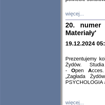
więcej...
20. numer 
Materiały'
19.12.2024 05
Prezentujemy kol
Żydów. Stud
-
O
pen
A
cces
„Zagłada Żydów
PSYCHOLOGIA 
więcej...