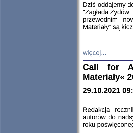
Dziś oddajemy 
"Zagłada Żydów. 
przewodnim now
Materiały” są kic
więcej...
Call for A
Materiały« 
29.10.2021 09
Redakcja roczn
autorów do nads
roku poświęcone