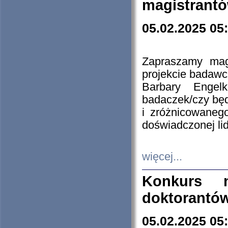
magistrantó
05.02.2025 05
Zapraszamy mag
projekcie badaw
Barbary Engel
badaczek/czy będ
i zróżnicowaneg
doświadczonej lid
więcej...
Konkurs n
doktorantó
05.02.2025 05