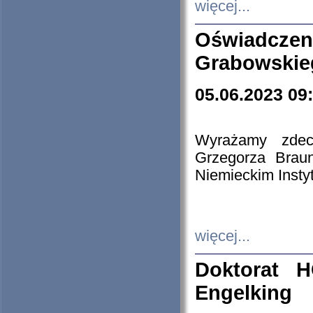
więcej...
Oświadczen
Grabowskie
05.06.2023 09
Wyrażamy zdecy
Grzegorza Brau
Niemieckim Insty
więcej...
Doktorat H
Engelking