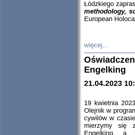
Łódzkiego zapras
methodology, so
European Holocau
więcej...
Oświadczen
Engelking
21.04.2023 10
19 kwietnia 2023
Olejnik w progra
cywilów w czasie
mierzymy się z
Engelking, a 