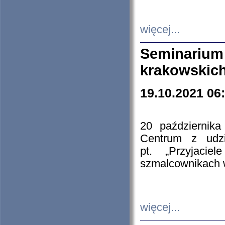
więcej...
Seminarium
krakowskich
19.10.2021 06
20 październik
Centrum z udzia
pt. „Przyjacie
szmalcownikach
więcej...