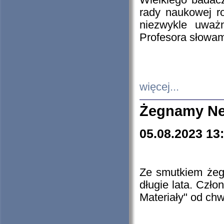
Wielkiego badacz
rady naukowej ro
niezwykle uważn
Profesora słowam
więcej...
Żegnamy Ne
05.08.2023 13
Ze smutkiem żeg
długie lata. Czł
Materiały" od chw