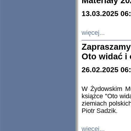
Materiały 20
13.03.2025 06
więcej...
Zapraszamy
Oto widać i
26.02.2025 06
W Żydowskim Muz
książce "Oto wid
ziemiach polski
Piotr Sadzik.
więcej...