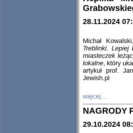
Grabowskieg
28.11.2024 07
Michał Kowalski
Treblinki. Lepie
miasteczek leżąc
lokalne
, który uk
artykuł prof. J
Jewish.pl
więcej...
NAGRODY P
29.10.2024 08