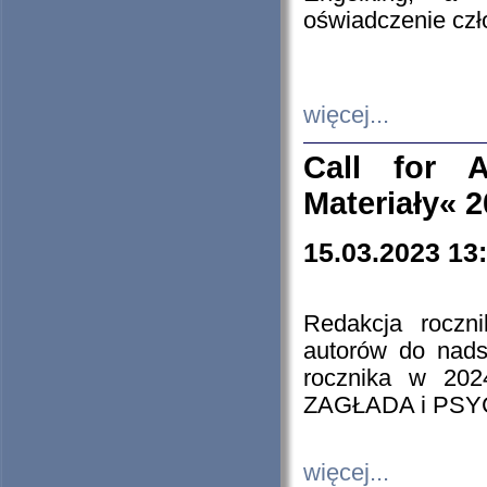
oświadczenie cz
więcej...
Call for A
Materiały« 
15.03.2023 13
Redakcja roczn
autorów do nads
rocznika w 202
ZAGŁADA i PS
więcej...