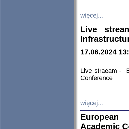
więcej...
Live stre
Infrastruct
17.06.2024 13
Live straeam - 
Conference
więcej...
European H
Academic C