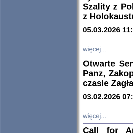
Szality z Po
z Holokaust
05.03.2026 11
więcej...
Otwarte Se
Panz, Zakop
czasie Zagł
03.02.2026 07
więcej...
Call for A