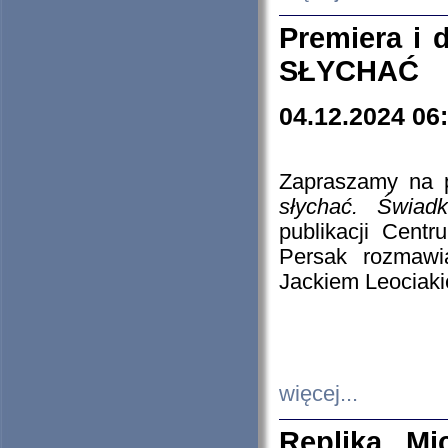
Premiera i
SŁYCHAĆ
04.12.2024 06
Zapraszamy na p
słychać. Świad
publikacji Cen
Persak rozmawi
Jackiem Leociaki
więcej...
Replika Mi