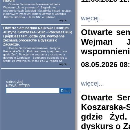
historii
Otwarte Seminarium Naukowe Wioletta
Wejmann „Ja to pamiętam”. Zagłada we
wspomnieniach świadkiń i świadków historii: relacje
z archiwum Pracowni Historii Mówionej Ośrodka
więcej...
„Brama Grodzka – Teatr NN” w Lublinie ...
więcej...
Otwarte Seminarium Naukowe Centrum.
Otwarte se
Justyna Koszarska-Szulc - Połkniesz kulę
i pójdziesz tam, gdzie Żyd. Powojenne
Wejman 
zeznania procesowe a dyskurs o
Zagładzie.
Otwarte Seminarium Naukowe Justyna
wspomnienia
Koszarska-Szulc „Połkniesz kulę i pójdziesz tam,
gdzie Żyd”. Powojenne zeznania procesowe a
dyskurs o Zagładzie Spotkanie odbędzie się w
środę 15 kwietnia br. w sali 161 w Pałacu St...
08.05.2026 08
więcej...
subskrybuj
więcej...
NEWSLETTER
Otwarte Se
Koszarska-S
gdzie Żyd
dyskurs o Z