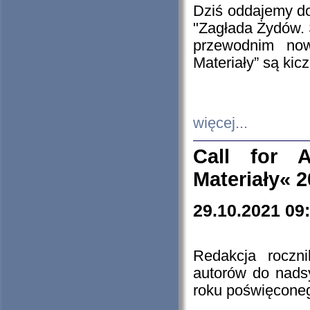
Dziś oddajemy 
"Zagłada Żydów. 
przewodnim now
Materiały” są kic
więcej...
Call for A
Materiały« 
29.10.2021 09
Redakcja roczn
autorów do nads
roku poświęcone