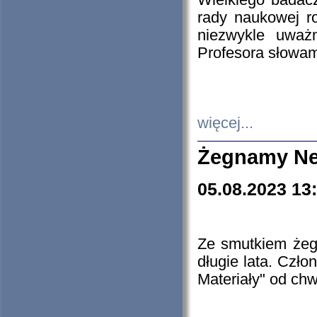
Wielkiego badacz
rady naukowej ro
niezwykle uważn
Profesora słowam
więcej...
Żegnamy Ne
05.08.2023 13
Ze smutkiem żeg
długie lata. Czł
Materiały" od chw