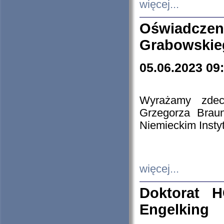
więcej...
Oświadczen
Grabowskie
05.06.2023 09
Wyrażamy zdecy
Grzegorza Brau
Niemieckim Insty
więcej...
Doktorat H
Engelking