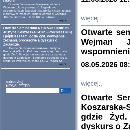
historii
Otwarte Seminarium Naukowe Wioletta
Wejmann „Ja to pamiętam”. Zagłada we
wspomnieniach świadkiń i świadków historii: relacje
z archiwum Pracowni Historii Mówionej Ośrodka
więcej...
„Brama Grodzka – Teatr NN” w Lublinie ...
więcej...
Otwarte Seminarium Naukowe Centrum.
Otwarte se
Justyna Koszarska-Szulc - Połkniesz kulę
i pójdziesz tam, gdzie Żyd. Powojenne
Wejman 
zeznania procesowe a dyskurs o
Zagładzie.
Otwarte Seminarium Naukowe Justyna
wspomnienia
Koszarska-Szulc „Połkniesz kulę i pójdziesz tam,
gdzie Żyd”. Powojenne zeznania procesowe a
dyskurs o Zagładzie Spotkanie odbędzie się w
środę 15 kwietnia br. w sali 161 w Pałacu St...
08.05.2026 08
więcej...
subskrybuj
więcej...
NEWSLETTER
Otwarte Se
Koszarska-S
gdzie Żyd
dyskurs o Z