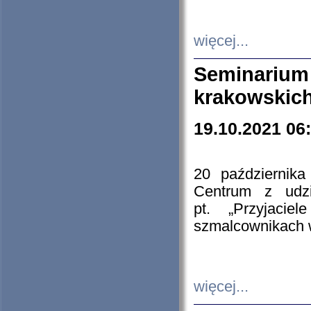
więcej...
Seminarium
krakowskich
19.10.2021 06
20 październik
Centrum z udzia
pt. „Przyjacie
szmalcownikach
więcej...