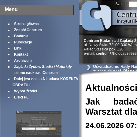
Szukaj:
Menu
Strona główna
Zespół Centrum
Badania
Centrum Badań nad Zagładą 
Publikacje
ul. Nowy Świat 72, 00-330 War
Linki
Palac Staszica pok. 120
e-mail: centrum@holocaustrese
Kontakt
Archiwum
Oświadczenie Rady Na
Zagłada Żydów. Studia i Materiały
w sprawie prof. Piotra
pismo naukowe Centrum
Dalej jest noc - »Nieudana KOREKTA
Aktualnośc
OBRAZU«
Wybór źródeł
EHRI PL
Jak bada
Warsztat dl
24.06.2026 07