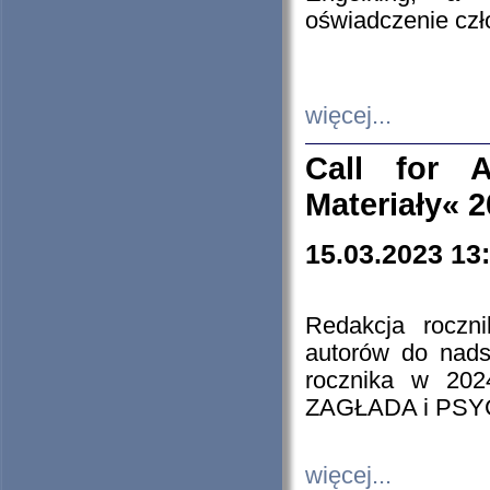
oświadczenie cz
więcej...
Call for A
Materiały« 
15.03.2023 13
Redakcja roczn
autorów do nads
rocznika w 202
ZAGŁADA i PS
więcej...