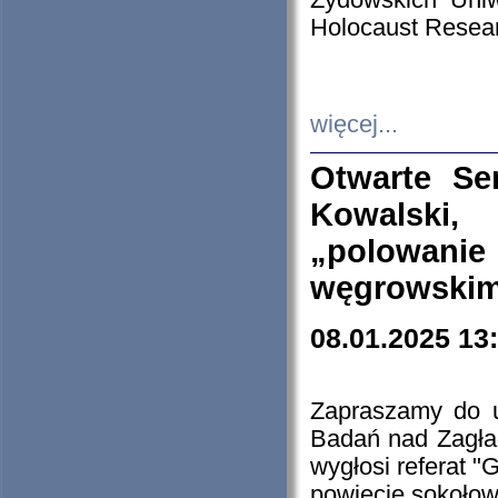
Żydowskich Uniw
Holocaust Resear
więcej...
Otwarte Se
Kowalski, 
„polowanie
węgrowskim.
08.01.2025 13
Zapraszamy do 
Badań nad Zagła
wygłosi referat "
powiecie sokołow