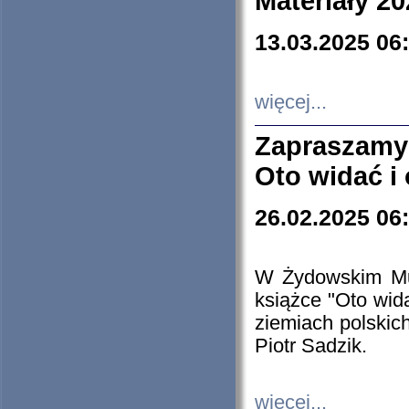
Materiały 20
13.03.2025 06
więcej...
Zapraszamy
Oto widać i
26.02.2025 06
W Żydowskim Muz
książce "Oto wid
ziemiach polski
Piotr Sadzik.
więcej...