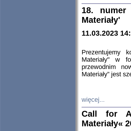
18. numer 
Materiały'
11.03.2023 14
Prezentujemy k
Materiały" w 
przewodnim now
Materiały” jest s
więcej...
Call for A
Materiały« 