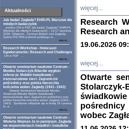
więcej...
Aktualności
Research W
Jak badać Zagładę? EHRI-PL Warsztat dla
młodych badaczy/ek
pobierz CfA w PDF Jak badać Zagładę? EHRI-PL
Research an
Warsztat dla młodych badaczy/ek – 13-17 września
2026, Oświęcim Centrum Badań nad Zagładą
Żydów IFiS PAN (członek polskiego w...
więcej...
19.06.2026 09
Research Workshop - Holocaust
Egodocuments: Research and Challenges
CfA in PDF ...
więcej...
więcej...
Otwarte seminarium naukowe Centrum -
Monika Stolarczyk-Bilardie wygłosi
Otwarte se
referat pt. Mobilni świadkowie i
transnarodowe sieci: Zagraniczni
pośrednicy oraz polska hierarchia
Stolarczyk-
kościelna wobec Zagłady (1941–1943)
Otwarte Seminarium Naukowe Monika
świadkowie
Stolarczyk-Bilardie Mobilni świadkowie i
transnarodowe sieci: Zagraniczni pośrednicy oraz
polska hierarchia kościelna wobec Zagłady (1941–
pośrednicy
1943) Spotkanie odbędzie się w środę 24 czerwca
br. w ...
więcej...
wobec Zagła
Otwarte seminarium naukowe Centrum -
Wioletta Wejman Ja to pamiętam. Zagłada
we wspomnieniach świadkiń i świadków
11.06.2026 12