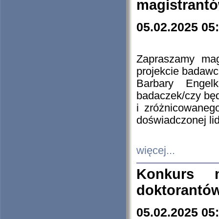
magistrantó
05.02.2025 05
Zapraszamy mag
projekcie badaw
Barbary Engel
badaczek/czy będ
i zróżnicowaneg
doświadczonej lid
więcej...
Konkurs n
doktorantó
05.02.2025 05