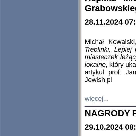
Grabowskieg
28.11.2024 07
Michał Kowalski
Treblinki. Lepie
miasteczek leżąc
lokalne
, który uk
artykuł prof. J
Jewish.pl
więcej...
NAGRODY P
29.10.2024 08