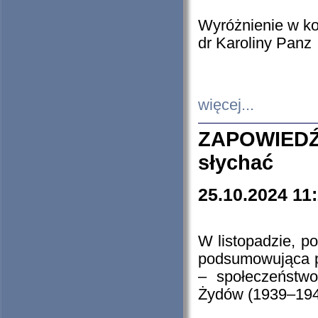
Wyróżnienie w k
dr Karoliny Panz
więcej...
ZAPOWIEDŹ
słychać
25.10.2024 11
W listopadzie, p
podsumowująca p
– społeczeństw
Żydów (1939–194