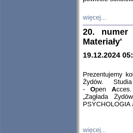
więcej...
20. numer 
Materiały'
19.12.2024 05
Prezentujemy kol
Żydów. Stud
-
O
pen
A
cces
„Zagłada Żydów
PSYCHOLOGIA 
więcej...