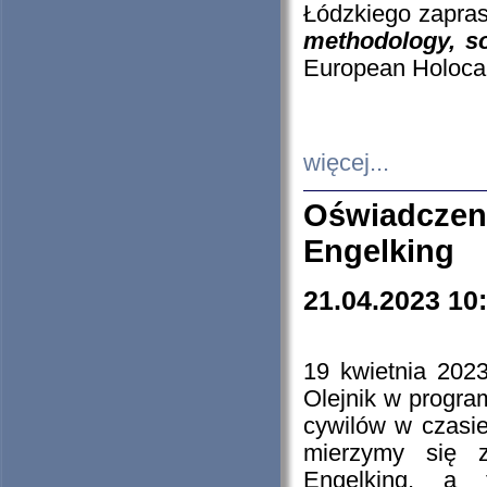
Łódzkiego zapras
methodology, so
European Holocau
więcej...
Oświadczen
Engelking
21.04.2023 10
19 kwietnia 2023
Olejnik w progra
cywilów w czasie
mierzymy się z
Engelking, a 