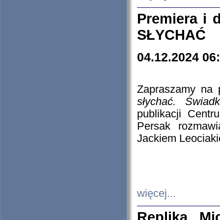
Premiera i
SŁYCHAĆ
04.12.2024 06
Zapraszamy na p
słychać. Świad
publikacji Cen
Persak rozmawi
Jackiem Leociaki
więcej...
Replika Mi