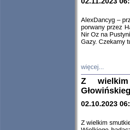
02.11.2023 06
AlexDancyg – przy
porwany przez H
Nir Oz na Pustyn
Gazy. Czekamy tu
więcej...
Z wielki
Głowińskie
02.10.2023 06
Z wielkim smutki