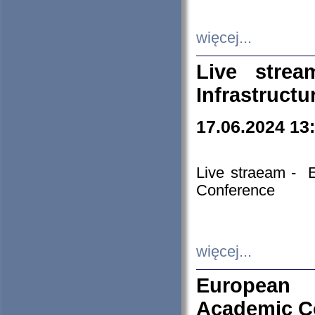
więcej...
Live stre
Infrastruct
17.06.2024 13
Live straeam - 
Conference
więcej...
European H
Academic C