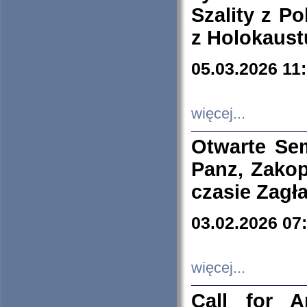
Szality z Po
z Holokaust
05.03.2026 11
więcej...
Otwarte Se
Panz, Zakop
czasie Zagł
03.02.2026 07
więcej...
Call for A