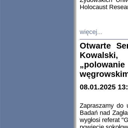
Żydowskich Uniw
Holocaust Resear
więcej...
Otwarte Se
Kowalski, 
„polowanie
węgrowskim.
08.01.2025 13
Zapraszamy do 
Badań nad Zagła
wygłosi referat "
powiecie sokołow