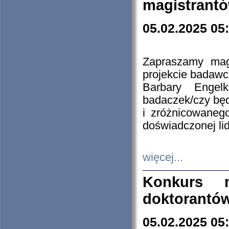
magistrantó
05.02.2025 05
Zapraszamy mag
projekcie badaw
Barbary Engel
badaczek/czy będ
i zróżnicowaneg
doświadczonej lid
więcej...
Konkurs n
doktorantó
05.02.2025 05