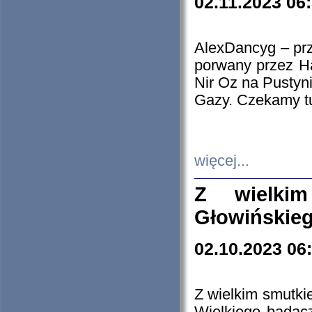
02.11.2023 06
AlexDancyg – przy
porwany przez H
Nir Oz na Pustyn
Gazy. Czekamy tu
więcej...
Z wielki
Głowińskie
02.10.2023 06
Z wielkim smutki