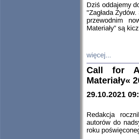
Dziś oddajemy 
"Zagłada Żydów. 
przewodnim now
Materiały” są kic
więcej...
Call for A
Materiały« 
29.10.2021 09
Redakcja roczn
autorów do nads
roku poświęcone