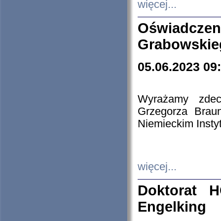
więcej...
Oświadczen
Grabowskie
05.06.2023 09
Wyrażamy zdecy
Grzegorza Brau
Niemieckim Insty
więcej...
Doktorat H
Engelking