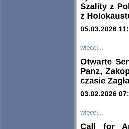
Szality z Po
z Holokaust
05.03.2026 11
więcej...
Otwarte Se
Panz, Zakop
czasie Zagł
03.02.2026 07
więcej...
Call for A