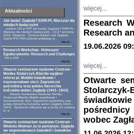
więcej...
Aktualności
Research W
Jak badać Zagładę? EHRI-PL Warsztat dla
młodych badaczy/ek
pobierz CfA w PDF Jak badać Zagładę? EHRI-PL
Research an
Warsztat dla młodych badaczy/ek – 13-17 września
2026, Oświęcim Centrum Badań nad Zagładą
Żydów IFiS PAN (członek polskiego w...
więcej...
19.06.2026 09
Research Workshop - Holocaust
Egodocuments: Research and Challenges
CfA in PDF ...
więcej...
więcej...
Otwarte seminarium naukowe Centrum -
Monika Stolarczyk-Bilardie wygłosi
Otwarte se
referat pt. Mobilni świadkowie i
transnarodowe sieci: Zagraniczni
pośrednicy oraz polska hierarchia
Stolarczyk-
kościelna wobec Zagłady (1941–1943)
Otwarte Seminarium Naukowe Monika
świadkowie
Stolarczyk-Bilardie Mobilni świadkowie i
transnarodowe sieci: Zagraniczni pośrednicy oraz
polska hierarchia kościelna wobec Zagłady (1941–
pośrednicy
1943) Spotkanie odbędzie się w środę 24 czerwca
br. w ...
więcej...
wobec Zagła
Otwarte seminarium naukowe Centrum -
Wioletta Wejman Ja to pamiętam. Zagłada
we wspomnieniach świadkiń i świadków
11.06.2026 12