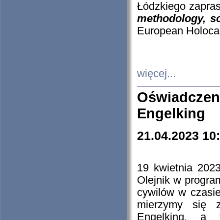
Łódzkiego zapras
methodology, so
European Holocau
więcej...
Oświadczen
Engelking
21.04.2023 10
19 kwietnia 2023
Olejnik w progra
cywilów w czasie
mierzymy się z
Engelking, a 