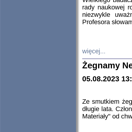
Wielkiego badacz
rady naukowej ro
niezwykle uważn
Profesora słowam
więcej...
Żegnamy Ne
05.08.2023 13
Ze smutkiem żeg
długie lata. Czł
Materiały" od chw