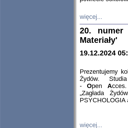
więcej...
20. numer 
Materiały'
19.12.2024 05
Prezentujemy kol
Żydów. Stud
-
O
pen
A
cces
„Zagłada Żydów
PSYCHOLOGIA 
więcej...