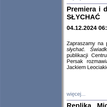
Premiera i
SŁYCHAĆ
04.12.2024 06
Zapraszamy na p
słychać. Świad
publikacji Cen
Persak rozmawi
Jackiem Leociaki
więcej...
Replika Mi