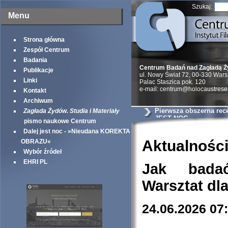
Szukaj:
Menu
Strona główna
Zespół Centrum
Badania
Centrum Badań nad Zagładą 
Publikacje
ul. Nowy Świat 72, 00-330 War
Linki
Palac Staszica pok. 120
e-mail: centrum@holocaustrese
Kontakt
Archiwum
Pierwsza obszerna rec
Zagłada Żydów. Studia i Materiały
JEST NOC
pismo naukowe Centrum
Dalej jest noc - »Nieudana KOREKTA
Aktualnośc
OBRAZU«
Wybór źródeł
EHRI PL
Jak bada
Warsztat dl
24.06.2026 07