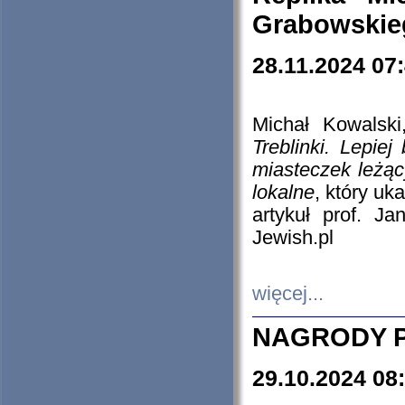
Grabowskieg
28.11.2024 07
Michał Kowalski
Treblinki. Lepie
miasteczek leżąc
lokalne
, który uk
artykuł prof. J
Jewish.pl
więcej...
NAGRODY P
29.10.2024 08