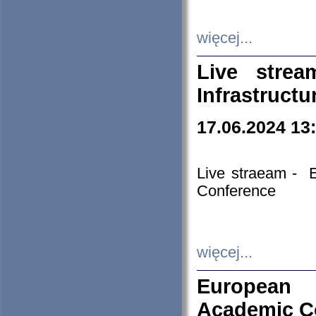
więcej...
Live stre
Infrastruct
17.06.2024 13
Live straeam - 
Conference
więcej...
European H
Academic C