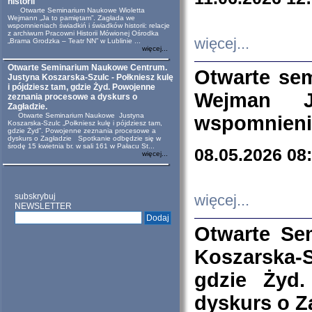
historii
Otwarte Seminarium Naukowe Wioletta
Wejmann „Ja to pamiętam”. Zagłada we
wspomnieniach świadkiń i świadków historii: relacje
z archiwum Pracowni Historii Mówionej Ośrodka
więcej...
„Brama Grodzka – Teatr NN” w Lublinie ...
więcej...
Otwarte Seminarium Naukowe Centrum.
Otwarte se
Justyna Koszarska-Szulc - Połkniesz kulę
i pójdziesz tam, gdzie Żyd. Powojenne
Wejman 
zeznania procesowe a dyskurs o
Zagładzie.
Otwarte Seminarium Naukowe Justyna
wspomnienia
Koszarska-Szulc „Połkniesz kulę i pójdziesz tam,
gdzie Żyd”. Powojenne zeznania procesowe a
dyskurs o Zagładzie Spotkanie odbędzie się w
środę 15 kwietnia br. w sali 161 w Pałacu St...
08.05.2026 08
więcej...
subskrybuj
więcej...
NEWSLETTER
Otwarte Se
Koszarska-S
gdzie Żyd
dyskurs o Z