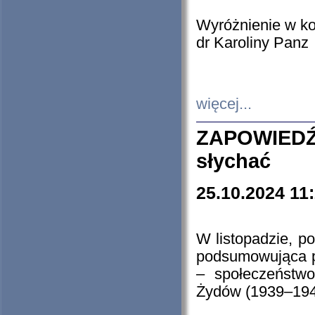
Wyróżnienie w k
dr Karoliny Panz
więcej...
ZAPOWIEDŹ
słychać
25.10.2024 11
W listopadzie, p
podsumowująca p
– społeczeństw
Żydów (1939–194