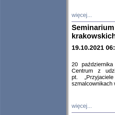
więcej...
Seminarium
krakowskich
19.10.2021 06
20 październik
Centrum z udzia
pt. „Przyjacie
szmalcownikach
więcej...