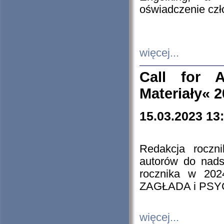
oświadczenie cz
więcej...
Call for A
Materiały« 
15.03.2023 13
Redakcja roczn
autorów do nads
rocznika w 202
ZAGŁADA i PS
więcej...