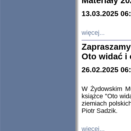
Materiały 20
13.03.2025 06
więcej...
Zapraszamy
Oto widać i
26.02.2025 06
W Żydowskim Muz
książce "Oto wid
ziemiach polski
Piotr Sadzik.
więcej...