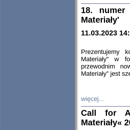
18. numer 
Materiały'
11.03.2023 14
Prezentujemy k
Materiały" w 
przewodnim now
Materiały” jest s
więcej...
Call for A
Materiały« 