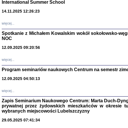
International Summer School
14.11.2025 12:26:23
więcej...
Spotkanie z Michałem Kowalskim wokół sokołowsko-węg
NOC
12.09.2025 09:20:56
więcej...
Program seminariów naukowych Centrum na semestr zim
Zagłada Żyd
Studia i Mater
12.09.2025 04:50:13
nr 14, R. 201
Warszawa 20
więcej...
Zapis Seminarium Naukowego Centrum: Marta Duch-Dyng
prywatnej przez żydowskich mieszkańców w okresie t
wybranych miejscowości Lubelszczyzny
29.05.2025 07:41:34