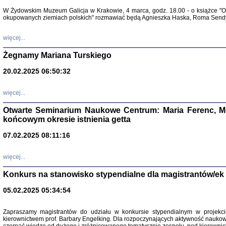
Warszawa 
W Żydowskim Muzeum Galicja w Krakowie, 4 marca, godz. 18.00 - o książce "Ot
okupowanych ziemiach polskich" rozmawiać będą Agnieszka Haska, Roma Sendyk
więcej...
Żegnamy Mariana Turskiego
20.02.2025 06:50:32
Zapisk
Tadeusz Obremski, opra
więcej...
Otwarte Seminarium Naukowe Centrum: Maria Ferenc, Mor
końcowym okresie istnienia getta
07.02.2025 08:11:16
więcej...
PO WOJNIE
Pisma Kopla
Konkurs na stanowisko stypendialne dla magistrantów/ek
Warszawie
oprac. i wst
05.02.2025 05:34:54
Warszawa 
Zapraszamy magistrantów do udziału w konkursie stypendialnym w proje
kierownictwem prof. Barbary Engelking. Dla rozpoczynających aktywność nauko