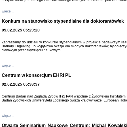
czerpać wiedzę od dużego i zróżnicowanego tematycznie zespołu, pod kierownic
więcej...
Konkurs na stanowisko stypendialne dla doktorantów/ek
05.02.2025 05:29:20
Zapraszamy do udziału w konkursie stypendialnym w projekcie badawczym rea
Barbary Engelking. To wyjątkowa okazja dla młodych doktorantek/ów, by dołączy
ciekawym przedsięwzięciu naukowym
SNY CHOCI
Okupacyjne 
Mazowieck
oprac. i ws
więcej...
Warszawa 
Centrum w konsorcjum EHRI PL
02.02.2025 05:38:37
Centrum Badań nad Zagładą Żydów IFiS PAN wspólnie z Żydowskim Instytutem 
Badań Żydowskich Uniwersytetu Łódzkiego tworza krajowy węzeł European Holoc
SZCZĘŚCIE JES
Losy kobiet ocalały
więcej...
Otwarte Seminarium Naukowe Centrum: Michał Kowalski, G