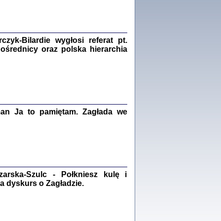
Zagłada Żydów.
Studia i Materiały
nr 18, R. 2022
Warszawa 2022
yk-Bilardie wygłosi referat pt.
pośrednicy oraz polska hierarchia
 iluzję, że żyjemy …
iętniki z Galicji Wschodniej
iszewa), Urman Jerzy Feliks, Strassler Szymon,
ndra Bańkowska
man Ja to pamiętam. Zagłada we
2
PAMIĘTNIK
Kalman Rotgeber
dra Bańkowska, wstęp Jacek Leociak
Warszawa 2021
rska-Szulc - Połkniesz kulę i
a dyskurs o Zagładzie.