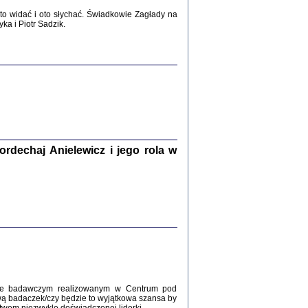
2017
o widać i oto słychać. Świadkowie Zagłady na
a i Piotr Sadzik.
WŚRÓD ZATRUTYCH NOŻY ...
i z getta i okupowanej Warszawy
c. i wstępem opatrzyła Agnieszka
Haska
Warszawa 2017
dechaj Anielewicz i jego rola w
, Z POMOCĄ BOŻĄ, JUŻ NIEBAWEM ...
 i Mirki Piżyców o życiu w getcie i okupowanej
ępem opatrzyła Barbara Engelking i Havi Dreifuss
2017
kcie badawczym realizowanym w Centrum pod
wą badaczek/czy będzie to wyjątkowa szansa by