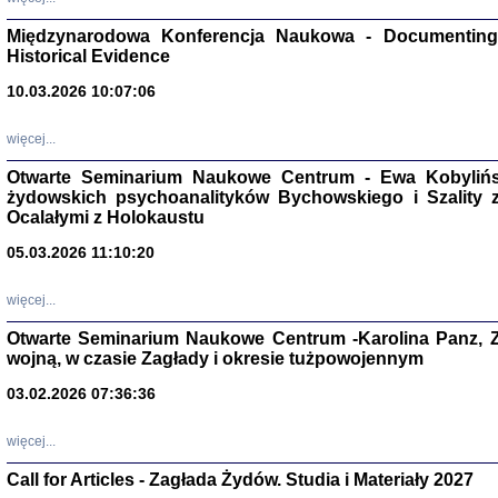
Zagłada Żyd
Studia i Mater
Międzynarodowa Konferencja Naukowa - Documenting 
nr 17, R. 202
Warszawa 20
Historical Evidence
10.03.2026 10:07:06
więcej...
Otwarte Seminarium Naukowe Centrum - Ewa Kobylińsk
NIE WIEMY CO PRZY
żydowskich psychoanalityków Bychowskiego i Szality z 
Dziennik p
Moszek Baum, oprac. Barb
Ocalałymi z Holokaustu
05.03.2026 11:10:20
więcej...
Otwarte Seminarium Naukowe Centrum -Karolina Panz, Z
wojną, w czasie Zagłady i okresie tużpowojennym
Zagłada Żyd
Studia i Mater
03.02.2026 07:36:36
nr 16, R. 202
Warszawa 20
więcej...
Call for Articles - Zagłada Żydów. Studia i Materiały 2027