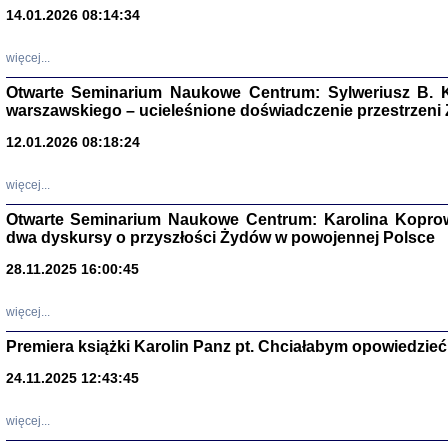
14.01.2026 08:14:34
Aryjs
więcej...
Sewek O
Otwarte Seminarium Naukowe Centrum: Sylweriusz B. K
warszawskiego – ucieleśnione doświadczenie przestrzeni
12.01.2026 08:18:24
więcej...
PISZĄC
Otwarte Seminarium Naukowe Centrum: Karolina Koprow
'z Dzie
dwa dyskursy o przyszłości Żydów w powojennej Polsce
Józef Zelkowicz, tłum.
28.11.2025 16:00:45
więcej...
Premiera książki Karolin Panz pt. Chciałabym opowiedzieć 
CZYTAJĄC GAZ
Dziennik pisa
24.11.2025 12:43:45
Jakub Hochbe
Warszawa 201
więcej...