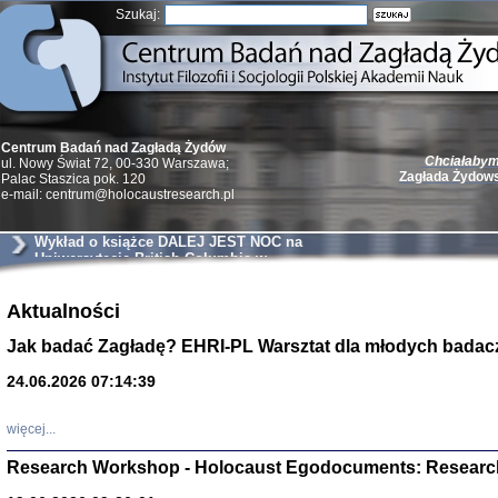
Szukaj:
Chciałabym 
Centrum Badań nad Zagładą Żydów
Zagłada Żydow
ul. Nowy Świat 72, 00-330 Warszawa;
Palac Staszica pok. 120
e-mail: centrum@holocaustresearch.pl
Wykład o książce DALEJ JEST NOC na
Uniwersytecie British Columbia w
Vancouver
Żydzi w walc
Aktualności
Germany 193
Natalia Aleksiun, 
Jak badać Zagładę? EHRI-PL Warsztat dla młodych badac
Deborah Dash Moor
Turski, Laurence 
(Arkadij Zelcer)
24.06.2026 07:14:39
red. Krzysztof Pe
Warszawa 20
więcej...
Research Workshop - Holocaust Egodocuments: Researc