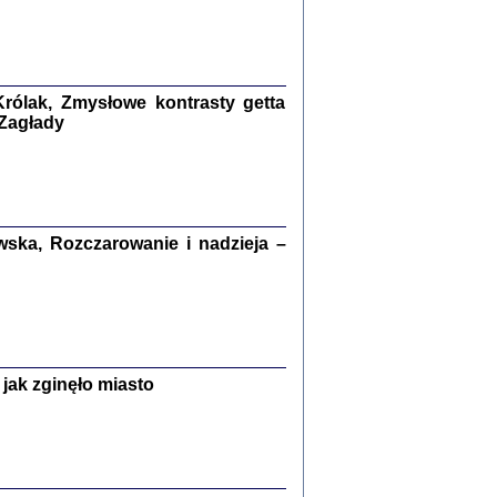
kiego Żyda wspomnienia, łzy i myśli
Zapiski z okupacyjnej Warszawy
konowski, oprac. Marta Janczewska
rólak, Zmysłowe kontrasty getta
Warszawa 2020
 Zagłady
Y TE SŁOWA JEST PRACOWNIKIEM
ska, Rozczarowanie i nadzieja –
GETTOWEJ INSTYTUCJI ...
nnika' i inne pisma z łódzkiego getta
 z jidysz, oprac. i wstęp. Monika Polit
Warszawa 2019
jak zginęło miasto
ETĘ NIEMIECKĄ ...
ny w ukryciu w Warszawie w latach 1943-1944
rg
,
oprac. i wstępem opatrzyła
Barbara Engelking
9