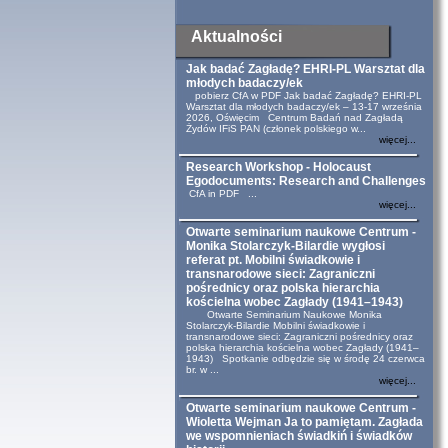
Aktualności
Jak badać Zagładę? EHRI-PL Warsztat dla
młodych badaczy/ek
pobierz CfA w PDF Jak badać Zagładę? EHRI-PL
Warsztat dla młodych badaczy/ek – 13-17 września
2026, Oświęcim Centrum Badań nad Zagładą
Żydów IFiS PAN (członek polskiego w...
więcej...
Research Workshop - Holocaust
Egodocuments: Research and Challenges
CfA in PDF ...
więcej...
Otwarte seminarium naukowe Centrum -
Monika Stolarczyk-Bilardie wygłosi
referat pt. Mobilni świadkowie i
transnarodowe sieci: Zagraniczni
pośrednicy oraz polska hierarchia
kościelna wobec Zagłady (1941–1943)
Otwarte Seminarium Naukowe Monika
Stolarczyk-Bilardie Mobilni świadkowie i
transnarodowe sieci: Zagraniczni pośrednicy oraz
polska hierarchia kościelna wobec Zagłady (1941–
1943) Spotkanie odbędzie się w środę 24 czerwca
br. w ...
więcej...
Otwarte seminarium naukowe Centrum -
Wioletta Wejman Ja to pamiętam. Zagłada
we wspomnieniach świadkiń i świadków