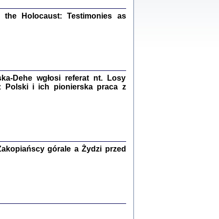
ów.
iały
the Holocaust: Testimonies as
1
21
a-Dehe wgłosi referat nt. Losy
NIESIE NAM KOLEJNA GODZINA ...
Polski i ich pionierska praca z
isany w ukryciu w latach 1943-1944
ara Engelking, tłum. z jidysz Monika
Polit
Warszawa 2020
akopiańscy górale a Żydzi przed
ów.
iały
0
20