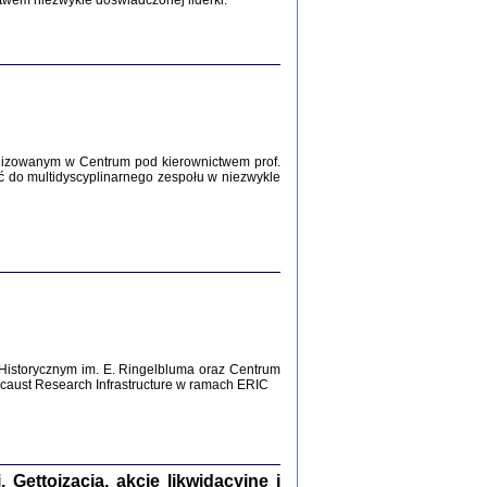
twem niezwykle doświadczonej liderki.
Zagłada Żydów.
Studia i Materiały
nr 12, R. 2016
Warszawa 2016
lizowanym w Centrum pod kierownictwem prof.
ć do multidyscyplinarnego zespołu w niezwykle
AŻ MAMY WSPANIAŁE ...
dzienniki Żydów z okolic Mińska
iego
tępem opatrzyła Barbara Engelking
2016
Historycznym im. E. Ringelbluma oraz Centrum
aust Research Infrastructure w ramach ERIC
T POSIADAĆ DOM POD ZIEMIĄ ...
ch z Zagłady w okolicach Dąbrowy
Tarnowskiej
oprac. i wstęp Jan Grabowski
Warszawa 2016
ettoizacja, akcje likwidacyjne i