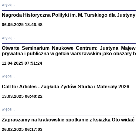
DALEJ JEST NOC. Los
więcej...
red. i wstę
Nagroda Historyczna Polityki im. M. Turskiego dla Justyny
06.05.2025 18:46:48
ŻADNA BLA
więcej...
Wspomnieni
Stanisław A
Otwarte Seminarium Naukowe Centrum: Justyna Majewsk
Warszawa 
prywatna i publiczna w getcie warszawskim jako obszary
11.04.2025 07:51:24
więcej...
Call for Articles - Zagłada Żydów. Studia i Materiały 2026
13.03.2025 06:40:22
więcej...
Zapraszamy na krakowskie spotkanie z książką Oto widać i
TYLEŚMY JU
Dziennik pi
26.02.2025 06:17:03
Clara Kram