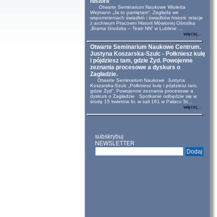
historii
Otwarte Seminarium Naukowe Wioletta
Wejmann „Ja to pamiętam”. Zagłada we
wspomnieniach świadkiń i świadków historii: relacje
z archiwum Pracowni Historii Mówionej Ośrodka
„Brama Grodzka – Teatr NN” w Lublinie ...
więcej...
Otwarte Seminarium Naukowe Centrum.
Justyna Koszarska-Szulc - Połkniesz kulę
i pójdziesz tam, gdzie Żyd. Powojenne
zeznania procesowe a dyskurs o
Zagładzie.
Otwarte Seminarium Naukowe Justyna
Koszarska-Szulc „Połkniesz kulę i pójdziesz tam,
gdzie Żyd”. Powojenne zeznania procesowe a
dyskurs o Zagładzie Spotkanie odbędzie się w
środę 15 kwietnia br. w sali 161 w Pałacu St...
więcej...
subskrybuj
NEWSLETTER