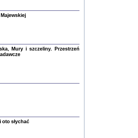
y Żydów w wybranych powiatach
okupowanej Polski
p Barbara Engelking, Jan Grabowski
 Majewskiej
Warszawa 2018
GA, ŻADNE KŁAMSTWO ...
a z warszawskiego getta
dler
,
oprac. i wstępem opatrzyła
Marta Janczewska
a, Mury i szczeliny. Przestrzeń
2018
 badawcze
Zagłada Żydów.
Studia i Materiały
nr 13, R. 2017
Warszawa 2017
 oto słychać
Ż PRZESZLI ...
sany w bunkrze (Żółkiew 1942-1944)
er
,
oprac. i wstępem opatrzyła Anna Wylegała