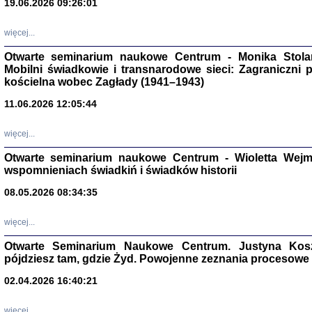
19.06.2026 09:26:01
więcej...
Otwarte seminarium naukowe Centrum - Monika Stolarcz
Mobilni świadkowie i transnarodowe sieci: Zagraniczni 
kościelna wobec Zagłady (1941–1943)
11.06.2026 12:05:44
Znowu mieliśmy
Dzienniki i pam
Binder Elza (El
więcej...
Wagner Rózia
oprac. Aleksa
Otwarte seminarium naukowe Centrum - Wioletta Wej
Warszawa 202
wspomnieniach świadkiń i świadków historii
08.05.2026 08:34:35
więcej...
oprac. Aleksan
Otwarte Seminarium Naukowe Centrum. Justyna Kosza
pójdziesz tam, gdzie Żyd. Powojenne zeznania procesowe 
02.04.2026 16:40:21
więcej...