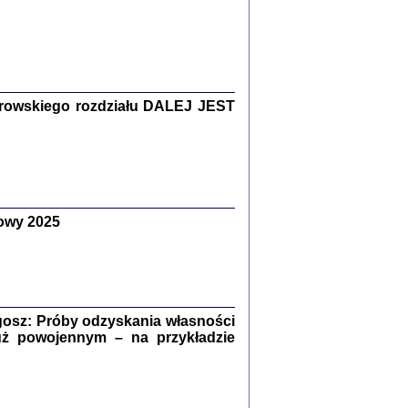
Zagłada Żydów.
Studia i Materiały
nr 15, R. 2019
Warszawa 2019
rowskiego rozdziału DALEJ JEST
owy 2025
ów.
iały
8
18
osz: Próby odzyskania własności
uż powojennym – na przykładzie