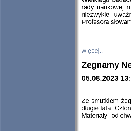
Wielkiego badacz
rady naukowej ro
niezwykle uważn
Profesora słowam
więcej...
Żegnamy Ne
05.08.2023 13
Ze smutkiem żeg
długie lata. Czł
Materiały" od chw