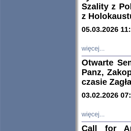
Szality z Po
z Holokaust
05.03.2026 11
więcej...
Otwarte Se
Panz, Zakop
czasie Zagł
03.02.2026 07
więcej...
Call for A