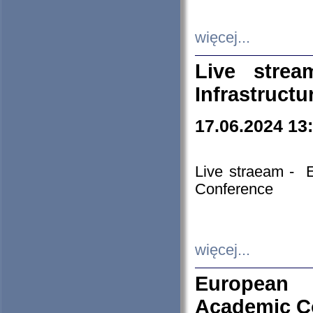
więcej...
Live stre
Infrastruct
17.06.2024 13
Live straeam - 
Conference
więcej...
European H
Academic C