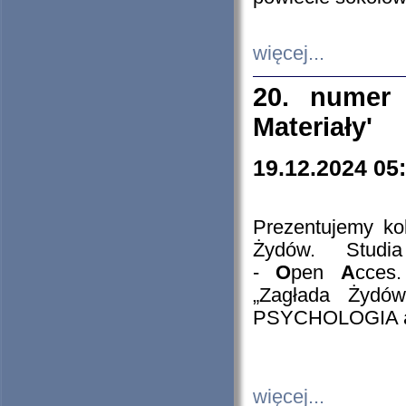
więcej...
20. numer 
Materiały'
19.12.2024 05
Prezentujemy kol
Żydów. Stud
-
O
pen
A
cces
„Zagłada Żydów
PSYCHOLOGIA 
więcej...