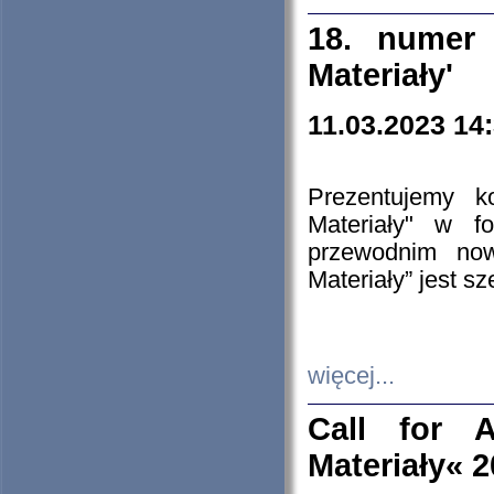
18. numer 
Materiały'
11.03.2023 14
Prezentujemy k
Materiały" w 
przewodnim now
Materiały” jest s
więcej...
Call for A
Materiały« 