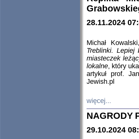
Grabowskieg
28.11.2024 07
Michał Kowalski
Treblinki. Lepie
miasteczek leżąc
lokalne
, który uk
artykuł prof. J
Jewish.pl
więcej...
NAGRODY P
29.10.2024 08