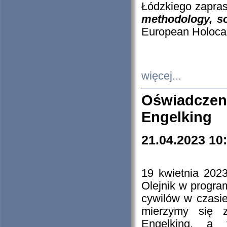
Łódzkiego zapras
methodology, so
European Holocau
więcej...
Oświadczen
Engelking
21.04.2023 10
19 kwietnia 2023
Olejnik w progra
cywilów w czasie
mierzymy się z
Engelking, a 