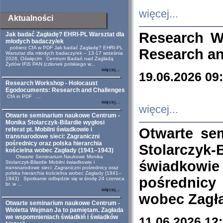
więcej...
Aktualności
Research W
Jak badać Zagładę? EHRI-PL Warsztat dla
młodych badaczy/ek
pobierz CfA w PDF Jak badać Zagładę? EHRI-PL
Research an
Warsztat dla młodych badaczy/ek – 13-17 września
2026, Oświęcim Centrum Badań nad Zagładą
Żydów IFiS PAN (członek polskiego w...
więcej...
19.06.2026 09
Research Workshop - Holocaust
Egodocuments: Research and Challenges
CfA in PDF ...
więcej...
więcej...
Otwarte seminarium naukowe Centrum -
Monika Stolarczyk-Bilardie wygłosi
Otwarte se
referat pt. Mobilni świadkowie i
transnarodowe sieci: Zagraniczni
pośrednicy oraz polska hierarchia
Stolarczyk-
kościelna wobec Zagłady (1941–1943)
Otwarte Seminarium Naukowe Monika
świadkowie
Stolarczyk-Bilardie Mobilni świadkowie i
transnarodowe sieci: Zagraniczni pośrednicy oraz
polska hierarchia kościelna wobec Zagłady (1941–
pośrednicy
1943) Spotkanie odbędzie się w środę 24 czerwca
br. w ...
więcej...
wobec Zagła
Otwarte seminarium naukowe Centrum -
Wioletta Wejman Ja to pamiętam. Zagłada
we wspomnieniach świadkiń i świadków
11.06.2026 12