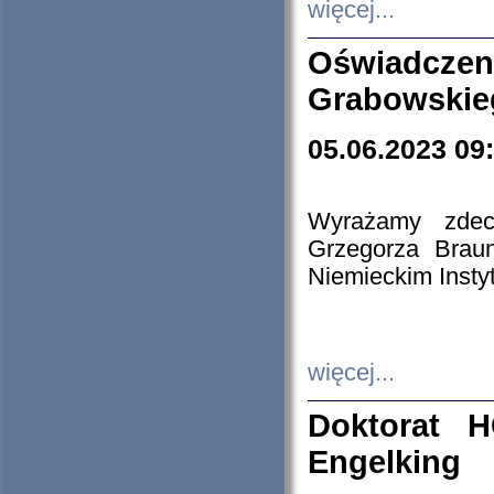
więcej...
Oświadczen
Grabowskie
05.06.2023 09
Wyrażamy zdecy
Grzegorza Brau
Niemieckim Insty
więcej...
Doktorat H
Engelking