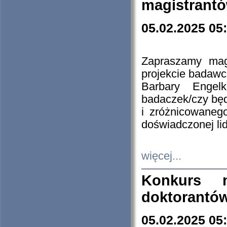
magistrantó
05.02.2025 05
Zapraszamy mag
projekcie badaw
Barbary Engel
badaczek/czy będ
i zróżnicowaneg
doświadczonej lid
więcej...
Konkurs n
doktorantó
05.02.2025 05