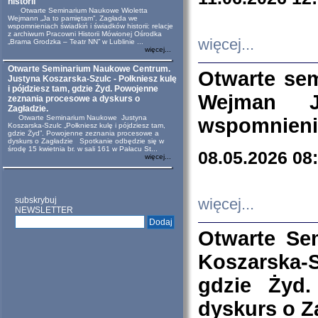
historii
Otwarte Seminarium Naukowe Wioletta
Wejmann „Ja to pamiętam”. Zagłada we
wspomnieniach świadkiń i świadków historii: relacje
z archiwum Pracowni Historii Mówionej Ośrodka
więcej...
„Brama Grodzka – Teatr NN” w Lublinie ...
więcej...
Otwarte Seminarium Naukowe Centrum.
Otwarte se
Justyna Koszarska-Szulc - Połkniesz kulę
i pójdziesz tam, gdzie Żyd. Powojenne
Wejman 
zeznania procesowe a dyskurs o
Zagładzie.
Otwarte Seminarium Naukowe Justyna
wspomnienia
Koszarska-Szulc „Połkniesz kulę i pójdziesz tam,
gdzie Żyd”. Powojenne zeznania procesowe a
dyskurs o Zagładzie Spotkanie odbędzie się w
środę 15 kwietnia br. w sali 161 w Pałacu St...
08.05.2026 08
więcej...
subskrybuj
więcej...
NEWSLETTER
Otwarte Se
Koszarska-S
gdzie Żyd
dyskurs o Z