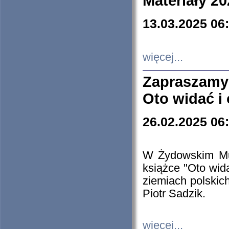
Materiały 20
13.03.2025 06
więcej...
Zapraszamy
Oto widać i
26.02.2025 06
W Żydowskim Muz
książce "Oto wid
ziemiach polski
Piotr Sadzik.
więcej...