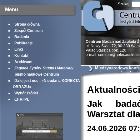
Szukaj:
Menu
Strona główna
Zespół Centrum
Badania
Centrum Badań nad Zagładą 
Publikacje
ul. Nowy Świat 72, 00-330 War
Linki
Palac Staszica pok. 120
e-mail: centrum@holocaustrese
Kontakt
Archiwum
Międzynarodowa konfer
Zagłada Żydów. Studia i Materiały
walce z nazistowskimi
pismo naukowe Centrum
podczas II wojny świa
Dalej jest noc - »Nieudana KOREKTA
Aktualnośc
OBRAZU«
Wybór źródeł
EHRI PL
Jak bada
Warsztat dl
24.06.2026 07