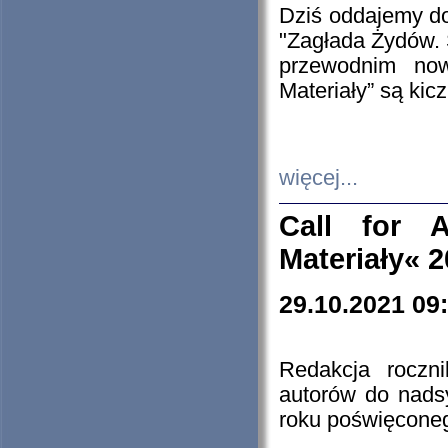
Dziś oddajemy 
"Zagłada Żydów. 
przewodnim now
Materiały” są kic
więcej...
Call for A
Materiały« 
29.10.2021 09
Redakcja roczn
autorów do nads
roku poświęcone