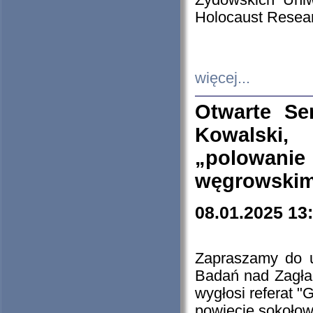
Żydowskich Uniw
Holocaust Resear
więcej...
Otwarte Se
Kowalski, 
„polowanie
węgrowskim.
08.01.2025 13
Zapraszamy do 
Badań nad Zagła
wygłosi referat "
powiecie sokołow