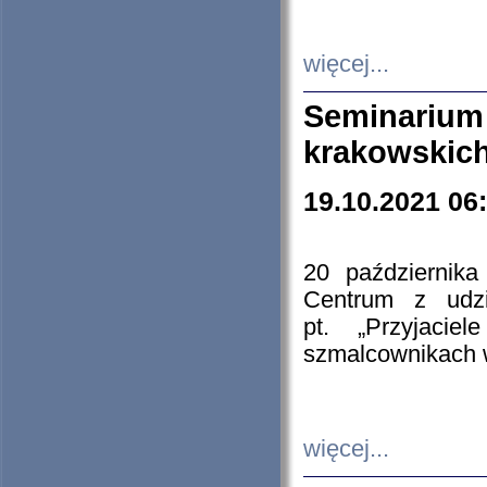
więcej...
Seminarium
krakowskich
19.10.2021 06
20 październik
Centrum z udzia
pt. „Przyjacie
szmalcownikach
więcej...