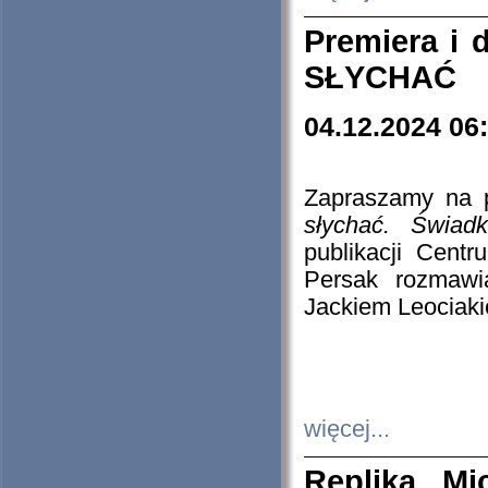
Premiera i
SŁYCHAĆ
04.12.2024 06
Zapraszamy na p
słychać. Świad
publikacji Cen
Persak rozmawi
Jackiem Leociaki
więcej...
Replika Mi