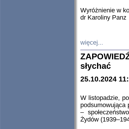
Wyróżnienie w k
dr Karoliny Panz
więcej...
ZAPOWIEDŹ
słychać
25.10.2024 11
W listopadzie, p
podsumowująca p
– społeczeństw
Żydów (1939–194