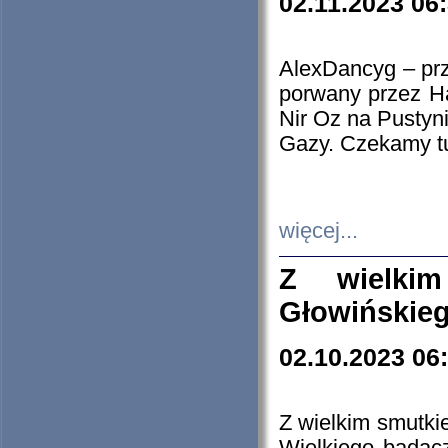
02.11.2023 06
AlexDancyg – przy
porwany przez H
Nir Oz na Pustyn
Gazy. Czekamy tu
więcej...
Z wielki
Głowińskie
02.10.2023 06
Z wielkim smutki