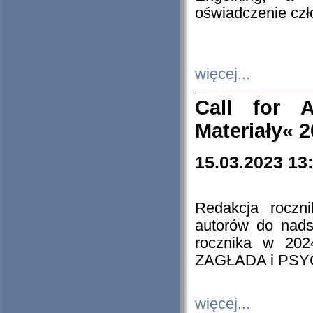
oświadczenie cz
więcej...
Call for A
Materiały« 
15.03.2023 13
Redakcja roczn
autorów do nads
rocznika w 202
ZAGŁADA i PS
więcej...