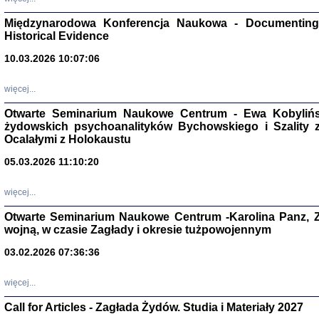
Zagłada Żyd
Studia i Mater
Międzynarodowa Konferencja Naukowa - Documenting 
nr 17, R. 202
Warszawa 20
Historical Evidence
10.03.2026 10:07:06
więcej...
Otwarte Seminarium Naukowe Centrum - Ewa Kobylińsk
NIE WIEMY CO PRZY
żydowskich psychoanalityków Bychowskiego i Szality z 
Dziennik p
Moszek Baum, oprac. Barb
Ocalałymi z Holokaustu
05.03.2026 11:10:20
więcej...
Otwarte Seminarium Naukowe Centrum -Karolina Panz, Z
wojną, w czasie Zagłady i okresie tużpowojennym
Zagłada Żyd
Studia i Mater
nr 16, R. 202
03.02.2026 07:36:36
Warszawa 20
więcej...
Call for Articles - Zagłada Żydów. Studia i Materiały 2027