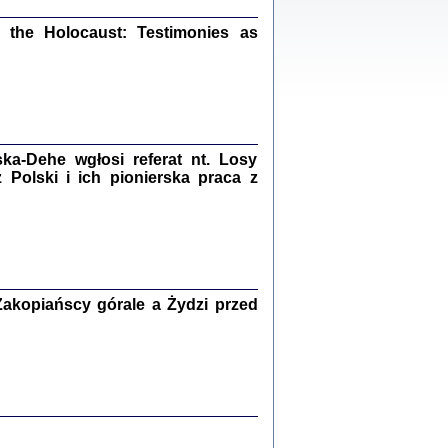
ów.
iały
the Holocaust: Testimonies as
1
21
a-Dehe wgłosi referat nt. Losy
NIESIE NAM KOLEJNA GODZINA ...
Polski i ich pionierska praca z
isany w ukryciu w latach 1943-1944
ara Engelking, tłum. z jidysz Monika
Polit
Warszawa 2020
akopiańscy górale a Żydzi przed
ów.
iały
0
20