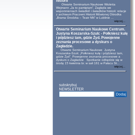
historii
Otwarte Seminarium Naukowe Wioletta
Wejmann „Ja to pamiętam”. Zagłada we
wspomnieniach świadkiń i świadków historii: relacje
z archiwum Pracowni Historii Mówionej Ośrodka
„Brama Grodzka – Teatr NN” w Lublinie ...
więcej...
Otwarte Seminarium Naukowe Centrum.
Justyna Koszarska-Szulc - Połkniesz kulę
i pójdziesz tam, gdzie Żyd. Powojenne
zeznania procesowe a dyskurs o
Zagładzie.
Otwarte Seminarium Naukowe Justyna
Koszarska-Szulc „Połkniesz kulę i pójdziesz tam,
gdzie Żyd”. Powojenne zeznania procesowe a
dyskurs o Zagładzie Spotkanie odbędzie się w
środę 15 kwietnia br. w sali 161 w Pałacu St...
więcej...
subskrybuj
NEWSLETTER