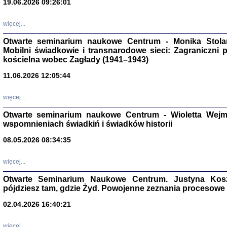
19.06.2026 09:26:01
więcej...
Otwarte seminarium naukowe Centrum - Monika Stolarcz
Mobilni świadkowie i transnarodowe sieci: Zagraniczni 
kościelna wobec Zagłady (1941–1943)
11.06.2026 12:05:44
Znowu mieliśmy
Dzienniki i pam
Binder Elza (El
więcej...
Wagner Rózia
oprac. Aleksa
Otwarte seminarium naukowe Centrum - Wioletta Wej
Warszawa 202
wspomnieniach świadkiń i świadków historii
08.05.2026 08:34:35
więcej...
oprac. Aleksan
Otwarte Seminarium Naukowe Centrum. Justyna Kosza
pójdziesz tam, gdzie Żyd. Powojenne zeznania procesowe 
02.04.2026 16:40:21
więcej...