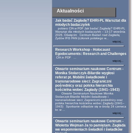
Aktualności
Jak badać Zagładę? EHRI-PL Warsztat dla
młodych badaczy/ek
pobierz CfA w PDF Jak badać Zagładę? EHRI-PL
Warsztat dla młodych badaczy/ek – 13-17 września
2026, Oświęcim Centrum Badań nad Zagładą
Żydów IFiS PAN (członek polskiego w...
więcej...
Research Workshop - Holocaust
Egodocuments: Research and Challenges
CfA in PDF ...
więcej...
Otwarte seminarium naukowe Centrum -
Monika Stolarczyk-Bilardie wygłosi
referat pt. Mobilni świadkowie i
transnarodowe sieci: Zagraniczni
pośrednicy oraz polska hierarchia
kościelna wobec Zagłady (1941–1943)
Otwarte Seminarium Naukowe Monika
Stolarczyk-Bilardie Mobilni świadkowie i
transnarodowe sieci: Zagraniczni pośrednicy oraz
polska hierarchia kościelna wobec Zagłady (1941–
1943) Spotkanie odbędzie się w środę 24 czerwca
br. w ...
więcej...
Otwarte seminarium naukowe Centrum -
Wioletta Wejman Ja to pamiętam. Zagłada
we wspomnieniach świadkiń i świadków