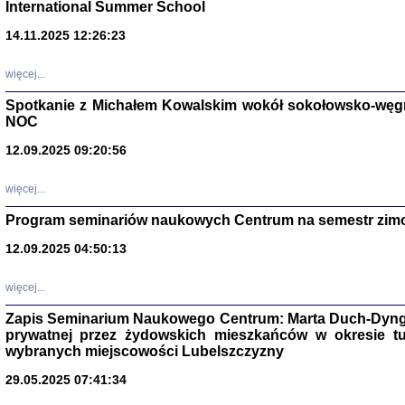
International Summer School
14.11.2025 12:26:23
więcej...
Spotkanie z Michałem Kowalskim wokół sokołowsko-węg
NOC
12.09.2025 09:20:56
więcej...
Program seminariów naukowych Centrum na semestr zim
Zagłada Żyd
Studia i Mater
12.09.2025 04:50:13
nr 14, R. 201
Warszawa 20
więcej...
Zapis Seminarium Naukowego Centrum: Marta Duch-Dyng
prywatnej przez żydowskich mieszkańców w okresie t
wybranych miejscowości Lubelszczyzny
29.05.2025 07:41:34