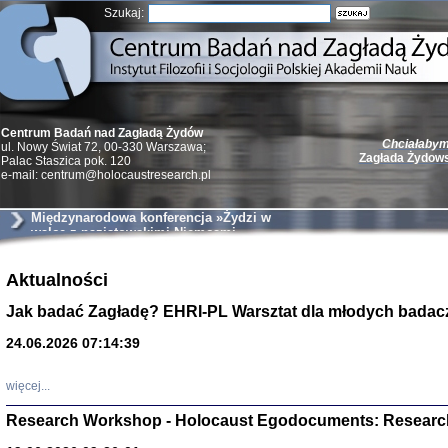
Szukaj:
Chciałabym 
Centrum Badań nad Zagładą Żydów
Zagłada Żydow
ul. Nowy Świat 72, 00-330 Warszawa;
Palac Staszica pok. 120
e-mail: centrum@holocaustresearch.pl
Międzynarodowa konferencja »Żydzi w
walce z nazistowskimi Niemcami
podczas II wojny światowej«
Żydzi w walc
Germany 193
Aktualności
Natalia Aleksiun, 
Deborah Dash Moor
Jak badać Zagładę? EHRI-PL Warsztat dla młodych badac
Turski, Laurence 
(Arkadij Zelcer)
24.06.2026 07:14:39
red. Krzysztof Pe
Warszawa 20
więcej...
Research Workshop - Holocaust Egodocuments: Researc