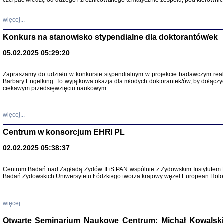
czerpać wiedzę od dużego i zróżnicowanego tematycznie zespołu, pod kierownic
więcej...
Konkurs na stanowisko stypendialne dla doktorantów/ek
05.02.2025 05:29:20
Zapraszamy do udziału w konkursie stypendialnym w projekcie badawczym rea
Barbary Engelking. To wyjątkowa okazja dla młodych doktorantek/ów, by dołączy
ciekawym przedsięwzięciu naukowym
SNY CHOCI
Okupacyjne 
Mazowieck
oprac. i ws
więcej...
Warszawa 
Centrum w konsorcjum EHRI PL
02.02.2025 05:38:37
Centrum Badań nad Zagładą Żydów IFiS PAN wspólnie z Żydowskim Instytutem 
SZCZĘŚCIE JES
Badań Żydowskich Uniwersytetu Łódzkiego tworza krajowy węzeł European Holoc
Losy kobiet ocalały
więcej...
Otwarte Seminarium Naukowe Centrum: Michał Kowalski, G