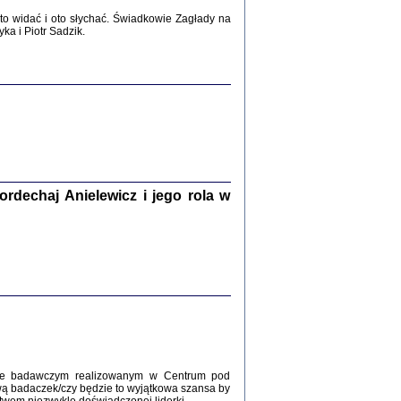
2017
o widać i oto słychać. Świadkowie Zagłady na
a i Piotr Sadzik.
WŚRÓD ZATRUTYCH NOŻY ...
i z getta i okupowanej Warszawy
c. i wstępem opatrzyła Agnieszka
Haska
Warszawa 2017
dechaj Anielewicz i jego rola w
, Z POMOCĄ BOŻĄ, JUŻ NIEBAWEM ...
 i Mirki Piżyców o życiu w getcie i okupowanej
ępem opatrzyła Barbara Engelking i Havi Dreifuss
2017
kcie badawczym realizowanym w Centrum pod
wą badaczek/czy będzie to wyjątkowa szansa by