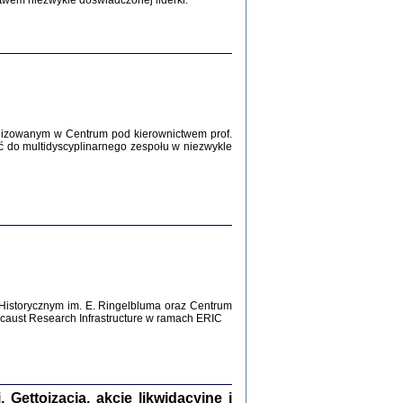
twem niezwykle doświadczonej liderki.
Zagłada Żydów.
Studia i Materiały
nr 12, R. 2016
Warszawa 2016
lizowanym w Centrum pod kierownictwem prof.
ć do multidyscyplinarnego zespołu w niezwykle
AŻ MAMY WSPANIAŁE ...
dzienniki Żydów z okolic Mińska
iego
tępem opatrzyła Barbara Engelking
2016
Historycznym im. E. Ringelbluma oraz Centrum
T POSIADAĆ DOM POD ZIEMIĄ ...
aust Research Infrastructure w ramach ERIC
ch z Zagłady w okolicach Dąbrowy
Tarnowskiej
oprac. i wstęp Jan Grabowski
Warszawa 2016
ettoizacja, akcje likwidacyjne i