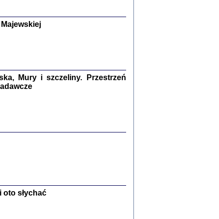
y Żydów w wybranych powiatach
okupowanej Polski
p Barbara Engelking, Jan Grabowski
Warszawa 2018
 Majewskiej
GA, ŻADNE KŁAMSTWO ...
a z warszawskiego getta
dler
,
oprac. i wstępem opatrzyła
Marta Janczewska
2018
a, Mury i szczeliny. Przestrzeń
 badawcze
Zagłada Żydów.
Studia i Materiały
nr 13, R. 2017
Warszawa 2017
 oto słychać
Ż PRZESZLI ...
sany w bunkrze (Żółkiew 1942-1944)
er
,
oprac. i wstępem opatrzyła Anna Wylegała