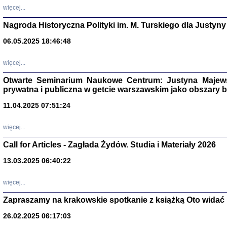
DALEJ JEST NOC. Los
więcej...
red. i wstę
Nagroda Historyczna Polityki im. M. Turskiego dla Justyny
06.05.2025 18:46:48
ŻADNA BLA
więcej...
Wspomnieni
Stanisław A
Warszawa 
Otwarte Seminarium Naukowe Centrum: Justyna Majewsk
prywatna i publiczna w getcie warszawskim jako obszary
11.04.2025 07:51:24
więcej...
Call for Articles - Zagłada Żydów. Studia i Materiały 2026
13.03.2025 06:40:22
więcej...
Zapraszamy na krakowskie spotkanie z książką Oto widać i
TYLEŚMY JU
Dziennik pi
26.02.2025 06:17:03
Clara Kram