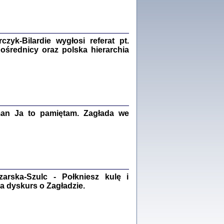
Zagłada Żydów.
Studia i Materiały
nr 18, R. 2022
Warszawa 2022
yk-Bilardie wygłosi referat pt.
pośrednicy oraz polska hierarchia
 iluzję, że żyjemy …
iętniki z Galicji Wschodniej
iszewa), Urman Jerzy Feliks, Strassler Szymon,
ndra Bańkowska
man Ja to pamiętam. Zagłada we
2
PAMIĘTNIK
Kalman Rotgeber
dra Bańkowska, wstęp Jacek Leociak
Warszawa 2021
rska-Szulc - Połkniesz kulę i
a dyskurs o Zagładzie.