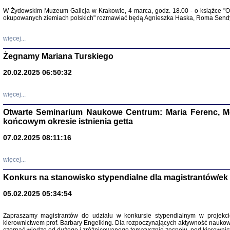
Warszawa 
W Żydowskim Muzeum Galicja w Krakowie, 4 marca, godz. 18.00 - o książce "Ot
okupowanych ziemiach polskich" rozmawiać będą Agnieszka Haska, Roma Sendyk
więcej...
Żegnamy Mariana Turskiego
20.02.2025 06:50:32
Zapisk
Tadeusz Obremski, opra
więcej...
Otwarte Seminarium Naukowe Centrum: Maria Ferenc, Mor
końcowym okresie istnienia getta
07.02.2025 08:11:16
więcej...
PO WOJNIE
Pisma Kopla
Konkurs na stanowisko stypendialne dla magistrantów/ek
Warszawie
oprac. i wst
Warszawa 
05.02.2025 05:34:54
Zapraszamy magistrantów do udziału w konkursie stypendialnym w proje
kierownictwem prof. Barbary Engelking. Dla rozpoczynających aktywność nauko