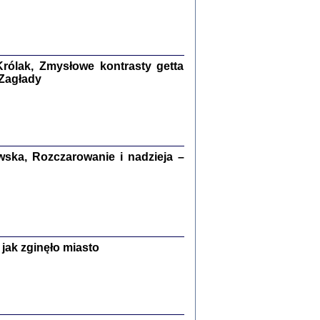
kiego Żyda wspomnienia, łzy i myśli
Zapiski z okupacyjnej Warszawy
konowski, oprac. Marta Janczewska
rólak, Zmysłowe kontrasty getta
Warszawa 2020
 Zagłady
Y TE SŁOWA JEST PRACOWNIKIEM
ska, Rozczarowanie i nadzieja –
GETTOWEJ INSTYTUCJI ...
nnika' i inne pisma z łódzkiego getta
 z jidysz, oprac. i wstęp. Monika Polit
Warszawa 2019
jak zginęło miasto
ETĘ NIEMIECKĄ ...
ny w ukryciu w Warszawie w latach 1943-1944
rg
,
oprac. i wstępem opatrzyła
Barbara Engelking
9