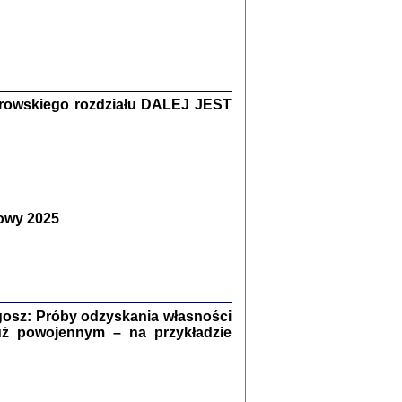
Zagłada Żydów.
Studia i Materiały
nr 15, R. 2019
Warszawa 2019
rowskiego rozdziału DALEJ JEST
owy 2025
ów.
iały
8
18
osz: Próby odzyskania własności
uż powojennym – na przykładzie