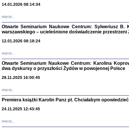
14.01.2026 08:14:34
Aryjs
więcej...
Sewek O
Otwarte Seminarium Naukowe Centrum: Sylweriusz B. K
warszawskiego – ucieleśnione doświadczenie przestrzeni
12.01.2026 08:18:24
więcej...
PISZĄC
Otwarte Seminarium Naukowe Centrum: Karolina Koprow
'z Dzie
dwa dyskursy o przyszłości Żydów w powojennej Polsce
Józef Zelkowicz, tłum.
28.11.2025 16:00:45
więcej...
Premiera książki Karolin Panz pt. Chciałabym opowiedzieć 
CZYTAJĄC GAZ
Dziennik pisa
24.11.2025 12:43:45
Jakub Hochbe
Warszawa 201
więcej...