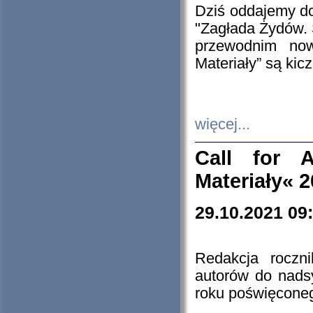
Dziś oddajemy 
"Zagłada Żydów. 
przewodnim now
Materiały” są kic
więcej...
Call for A
Materiały« 
29.10.2021 09
Redakcja roczn
autorów do nads
roku poświęcone