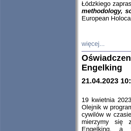
Łódzkiego zapras
methodology, so
European Holocau
więcej...
Oświadczen
Engelking
21.04.2023 10
19 kwietnia 2023
Olejnik w progra
cywilów w czasie
mierzymy się z
Engelking, a 