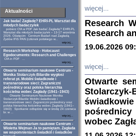
więcej...
Aktualności
Research W
Jak badać Zagładę? EHRI-PL Warsztat dla
młodych badaczy/ek
pobierz CfA w PDF Jak badać Zagładę? EHRI-PL
Research an
Warsztat dla młodych badaczy/ek – 13-17 września
2026, Oświęcim Centrum Badań nad Zagładą
Żydów IFiS PAN (członek polskiego w...
więcej...
19.06.2026 09
Research Workshop - Holocaust
Egodocuments: Research and Challenges
CfA in PDF ...
więcej...
więcej...
Otwarte seminarium naukowe Centrum -
Monika Stolarczyk-Bilardie wygłosi
Otwarte se
referat pt. Mobilni świadkowie i
transnarodowe sieci: Zagraniczni
pośrednicy oraz polska hierarchia
Stolarczyk-
kościelna wobec Zagłady (1941–1943)
Otwarte Seminarium Naukowe Monika
świadkowie
Stolarczyk-Bilardie Mobilni świadkowie i
transnarodowe sieci: Zagraniczni pośrednicy oraz
polska hierarchia kościelna wobec Zagłady (1941–
pośrednicy
1943) Spotkanie odbędzie się w środę 24 czerwca
br. w ...
więcej...
wobec Zagła
Otwarte seminarium naukowe Centrum -
Wioletta Wejman Ja to pamiętam. Zagłada
we wspomnieniach świadkiń i świadków
11.06.2026 12