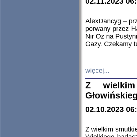
02.11.2023 06
AlexDancyg – przy
porwany przez H
Nir Oz na Pustyn
Gazy. Czekamy tu
więcej...
Z wielki
Głowińskie
02.10.2023 06
Z wielkim smutki