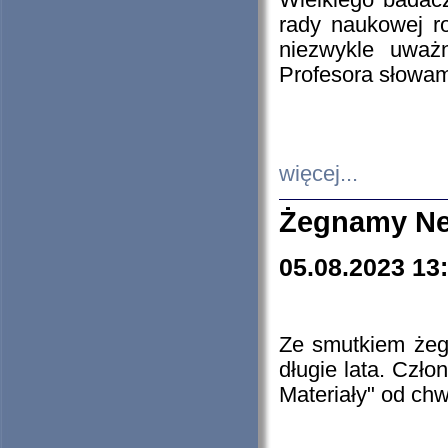
Wielkiego badacz
rady naukowej ro
niezwykle uważn
Profesora słowam
więcej...
Żegnamy Ne
05.08.2023 13
Ze smutkiem żeg
długie lata. Czł
Materiały" od chw