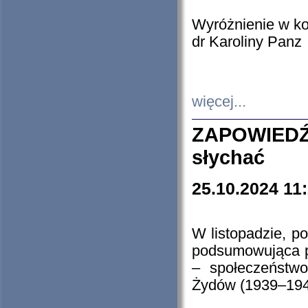
Wyróżnienie w k
dr Karoliny Panz
więcej...
ZAPOWIEDŹ
słychać
25.10.2024 11
W listopadzie, p
podsumowująca p
– społeczeństw
Żydów (1939–194