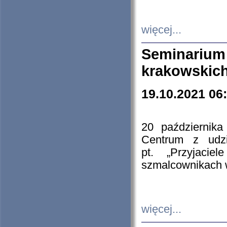
więcej...
Seminarium
krakowskich
19.10.2021 06
20 październik
Centrum z udzia
pt. „Przyjacie
szmalcownikach
więcej...