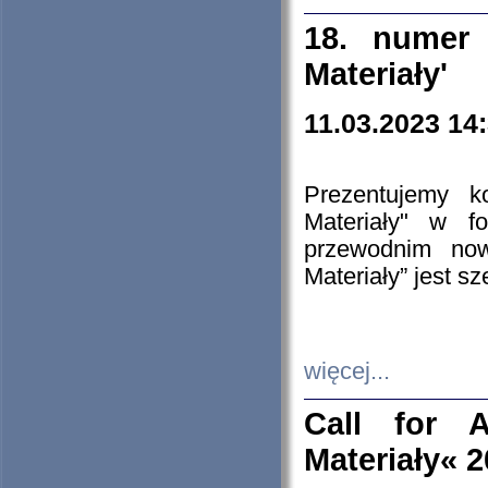
18. numer 
Materiały'
11.03.2023 14
Prezentujemy k
Materiały" w 
przewodnim now
Materiały” jest s
więcej...
Call for A
Materiały« 