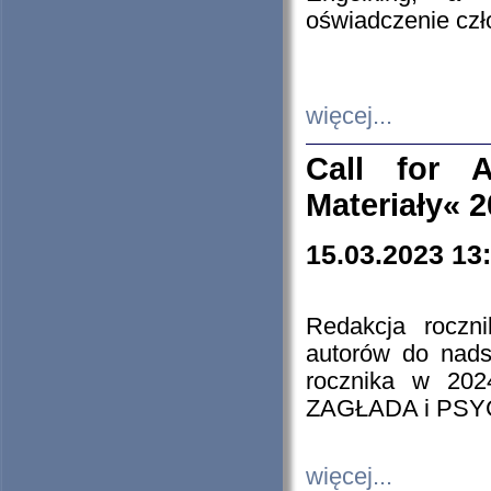
oświadczenie cz
więcej...
Call for A
Materiały« 
15.03.2023 13
Redakcja roczn
autorów do nads
rocznika w 202
ZAGŁADA i PS
więcej...