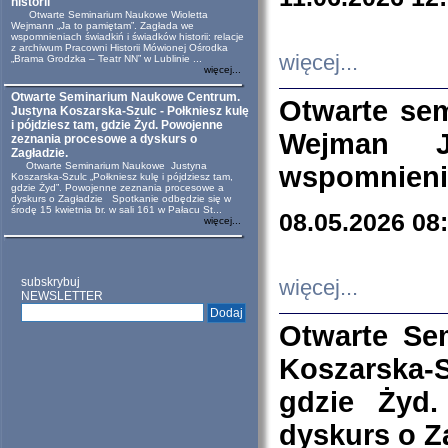
historii
Otwarte Seminarium Naukowe Wioletta
Wejmann „Ja to pamiętam”. Zagłada we
wspomnieniach świadkiń i świadków historii: relacje
z archiwum Pracowni Historii Mówionej Ośrodka
więcej...
„Brama Grodzka – Teatr NN” w Lublinie ...
więcej...
Otwarte Seminarium Naukowe Centrum.
Otwarte se
Justyna Koszarska-Szulc - Połkniesz kulę
i pójdziesz tam, gdzie Żyd. Powojenne
Wejman 
zeznania procesowe a dyskurs o
Zagładzie.
Otwarte Seminarium Naukowe Justyna
wspomnienia
Koszarska-Szulc „Połkniesz kulę i pójdziesz tam,
gdzie Żyd”. Powojenne zeznania procesowe a
dyskurs o Zagładzie Spotkanie odbędzie się w
środę 15 kwietnia br. w sali 161 w Pałacu St...
08.05.2026 08
więcej...
subskrybuj
więcej...
NEWSLETTER
Otwarte Se
Koszarska-S
gdzie Żyd
dyskurs o Z