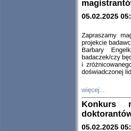
magistrantó
05.02.2025 05
Zapraszamy mag
projekcie badaw
Barbary Engel
badaczek/czy będ
i zróżnicowaneg
doświadczonej lid
więcej...
Konkurs n
doktorantó
05.02.2025 05