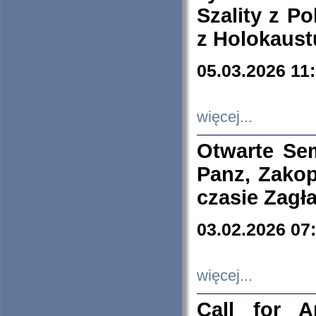
Szality z Po
z Holokaust
05.03.2026 11
więcej...
Otwarte Se
Panz, Zakop
czasie Zagł
03.02.2026 07
więcej...
Call for A