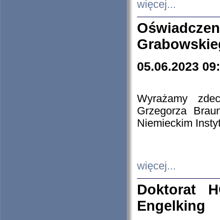
więcej...
Oświadczen
Grabowskie
05.06.2023 09
Wyrażamy zdecy
Grzegorza Brau
Niemieckim Insty
więcej...
Doktorat H
Engelking