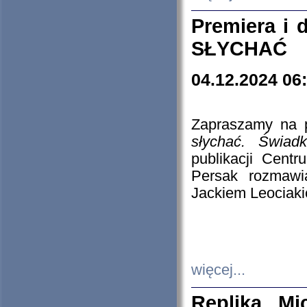
Premiera i
SŁYCHAĆ
04.12.2024 06
Zapraszamy na p
słychać. Świad
publikacji Cen
Persak rozmawi
Jackiem Leociaki
więcej...
Replika Mi