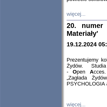
więcej...
20. numer 
Materiały'
19.12.2024 05
Prezentujemy kol
Żydów. Stud
-
O
pen
A
cces
„Zagłada Żydów
PSYCHOLOGIA 
więcej...