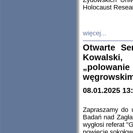
Żydowskich Uniw
Holocaust Resear
więcej...
Otwarte Se
Kowalski, 
„polowanie
węgrowskim.
08.01.2025 13
Zapraszamy do 
Badań nad Zagła
wygłosi referat "
powiecie sokołow