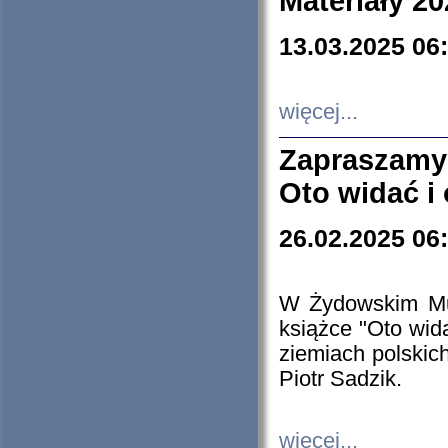
Materiały 20
13.03.2025 06
więcej...
Zapraszamy
Oto widać i
26.02.2025 06
W Żydowskim Muz
książce "Oto wid
ziemiach polski
Piotr Sadzik.
więcej...