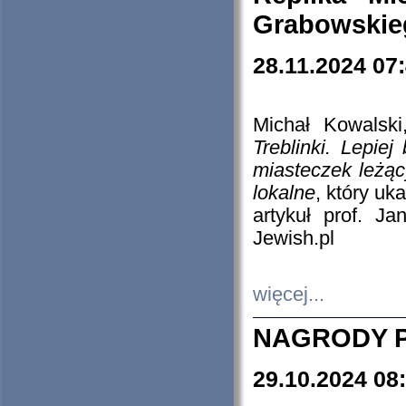
Grabowskieg
28.11.2024 07
Michał Kowalski
Treblinki. Lepie
miasteczek leżąc
lokalne
, który uk
artykuł prof. J
Jewish.pl
więcej...
NAGRODY P
29.10.2024 08