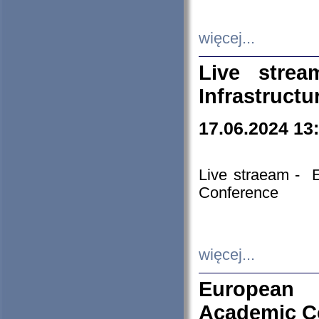
więcej...
Live stre
Infrastruct
17.06.2024 13
Live straeam - 
Conference
więcej...
European H
Academic C