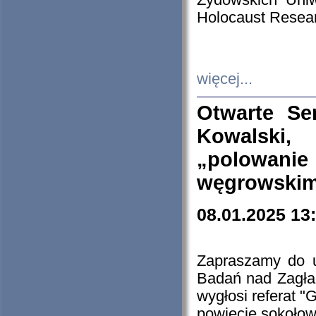
Żydowskich Uniw
Holocaust Resear
więcej...
Otwarte Se
Kowalski, 
„polowanie
węgrowskim.
08.01.2025 13
Zapraszamy do 
Badań nad Zagła
wygłosi referat "
powiecie sokołow