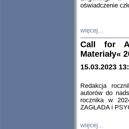
oświadczenie cz
więcej...
Call for A
Materiały« 
15.03.2023 13
Redakcja roczn
autorów do nads
rocznika w 202
ZAGŁADA i PS
więcej...