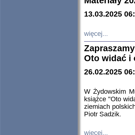
Materiały 20
13.03.2025 06
więcej...
Zapraszamy
Oto widać i
26.02.2025 06
W Żydowskim Muz
książce "Oto wid
ziemiach polski
Piotr Sadzik.
więcej...