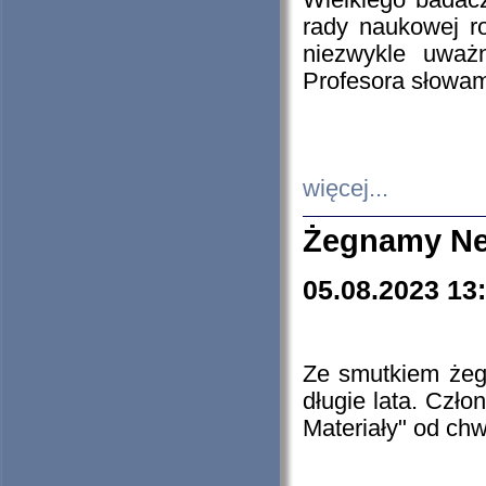
Wielkiego badacz
rady naukowej ro
niezwykle uważn
Profesora słowam
więcej...
Żegnamy Ne
05.08.2023 13
Ze smutkiem żeg
długie lata. Czł
Materiały" od chw