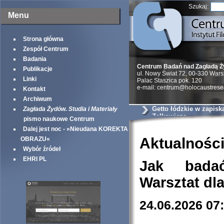
Szukaj:
Menu
Strona główna
Zespół Centrum
Badania
Centrum Badań nad Zagładą 
Publikacje
ul. Nowy Świat 72, 00-330 War
Linki
Palac Staszica pok. 120
e-mail: centrum@holocaustrese
Kontakt
Archiwum
Getto łódzkie w zapisk
Zagłada Żydów. Studia i Materiały
Zelkowicza
pismo naukowe Centrum
Dalej jest noc - »Nieudana KOREKTA
Aktualnośc
OBRAZU«
Wybór źródeł
EHRI PL
Jak bada
Warsztat dl
24.06.2026 07