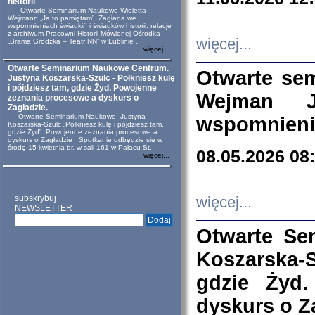
historii
Otwarte Seminarium Naukowe Wioletta
Wejmann „Ja to pamiętam”. Zagłada we
wspomnieniach świadkiń i świadków historii: relacje
z archiwum Pracowni Historii Mówionej Ośrodka
więcej...
„Brama Grodzka – Teatr NN” w Lublinie ...
więcej...
Otwarte Seminarium Naukowe Centrum.
Otwarte se
Justyna Koszarska-Szulc - Połkniesz kulę
i pójdziesz tam, gdzie Żyd. Powojenne
Wejman 
zeznania procesowe a dyskurs o
Zagładzie.
Otwarte Seminarium Naukowe Justyna
wspomnienia
Koszarska-Szulc „Połkniesz kulę i pójdziesz tam,
gdzie Żyd”. Powojenne zeznania procesowe a
dyskurs o Zagładzie Spotkanie odbędzie się w
środę 15 kwietnia br. w sali 161 w Pałacu St...
08.05.2026 08
więcej...
subskrybuj
więcej...
NEWSLETTER
Otwarte Se
Koszarska-S
gdzie Żyd
dyskurs o Z