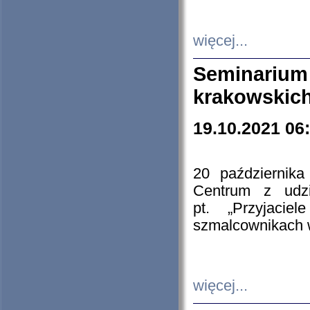
więcej...
Seminarium
krakowskich
19.10.2021 06
20 październik
Centrum z udzia
pt. „Przyjacie
szmalcownikach
więcej...