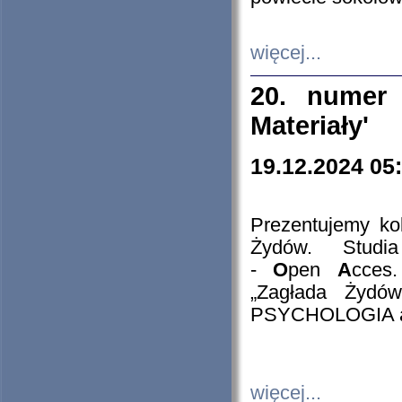
więcej...
20. numer 
Materiały'
19.12.2024 05
Prezentujemy kol
Żydów. Stud
-
O
pen
A
cces
„Zagłada Żydów
PSYCHOLOGIA 
więcej...