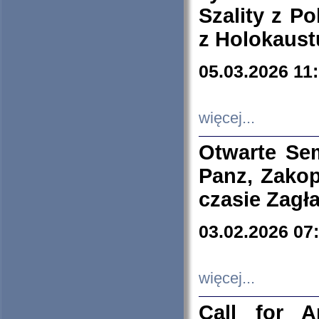
Szality z Po
z Holokaust
05.03.2026 11
więcej...
Otwarte Se
Panz, Zakop
czasie Zagł
03.02.2026 07
więcej...
Call for A