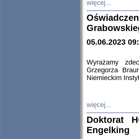
więcej...
Oświadczen
Grabowskie
05.06.2023 09
Wyrażamy zdecy
Grzegorza Brau
Niemieckim Insty
więcej...
Doktorat H
Engelking