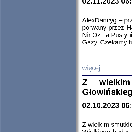
02.11.2023 06
AlexDancyg – przy
porwany przez H
Nir Oz na Pustyn
Gazy. Czekamy tu
więcej...
Z wielki
Głowińskie
02.10.2023 06
Z wielkim smutki