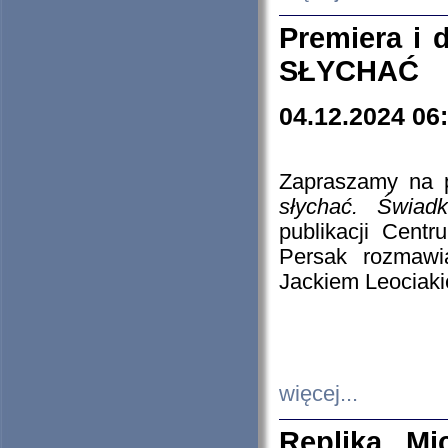
Premiera i
SŁYCHAĆ
04.12.2024 06
Zapraszamy na p
słychać. Świad
publikacji Cen
Persak rozmawi
Jackiem Leociaki
więcej...
Replika Mi