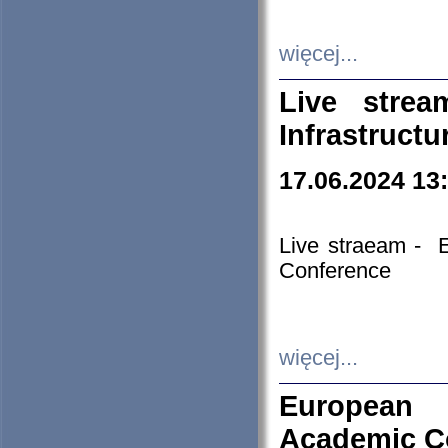
więcej...
Live stre
Infrastruct
17.06.2024 13
Live straeam - 
Conference
więcej...
European H
Academic C