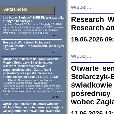
więcej...
Aktualności
Research W
Jak badać Zagładę? EHRI-PL Warsztat dla
młodych badaczy/ek
pobierz CfA w PDF Jak badać Zagładę? EHRI-PL
Research an
Warsztat dla młodych badaczy/ek – 13-17 września
2026, Oświęcim Centrum Badań nad Zagładą
Żydów IFiS PAN (członek polskiego w...
więcej...
19.06.2026 09
Research Workshop - Holocaust
Egodocuments: Research and Challenges
CfA in PDF ...
więcej...
więcej...
Otwarte seminarium naukowe Centrum -
Monika Stolarczyk-Bilardie wygłosi
Otwarte se
referat pt. Mobilni świadkowie i
transnarodowe sieci: Zagraniczni
pośrednicy oraz polska hierarchia
Stolarczyk-
kościelna wobec Zagłady (1941–1943)
Otwarte Seminarium Naukowe Monika
świadkowie
Stolarczyk-Bilardie Mobilni świadkowie i
transnarodowe sieci: Zagraniczni pośrednicy oraz
polska hierarchia kościelna wobec Zagłady (1941–
pośrednicy
1943) Spotkanie odbędzie się w środę 24 czerwca
br. w ...
więcej...
wobec Zagła
Otwarte seminarium naukowe Centrum -
Wioletta Wejman Ja to pamiętam. Zagłada
we wspomnieniach świadkiń i świadków
11.06.2026 12