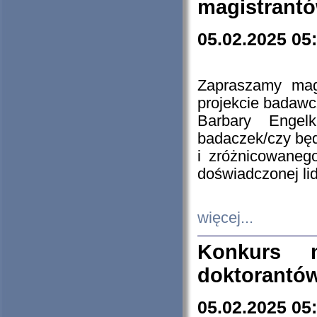
magistrantó
05.02.2025 05
Zapraszamy mag
projekcie badaw
Barbary Engel
badaczek/czy będ
i zróżnicowaneg
doświadczonej lid
więcej...
Konkurs n
doktorantó
05.02.2025 05