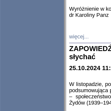
Wyróżnienie w k
dr Karoliny Panz
więcej...
ZAPOWIEDŹ
słychać
25.10.2024 11
W listopadzie, p
podsumowująca p
– społeczeństw
Żydów (1939–194