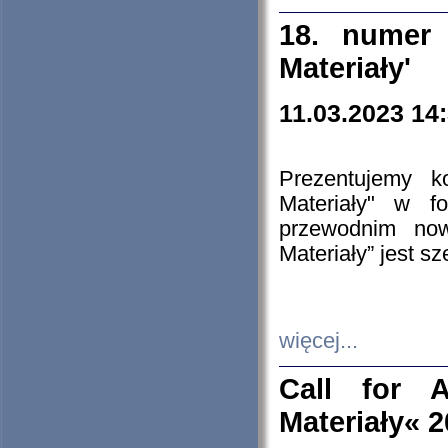
18. numer 
Materiały'
11.03.2023 14
Prezentujemy k
Materiały" w 
przewodnim now
Materiały” jest s
więcej...
Call for A
Materiały« 