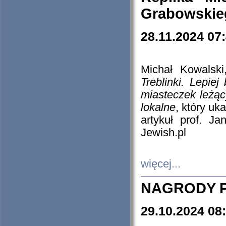
Grabowskieg
28.11.2024 07
Michał Kowalski
Treblinki. Lepie
miasteczek leżąc
lokalne
, który uk
artykuł prof. J
Jewish.pl
więcej...
NAGRODY P
29.10.2024 08