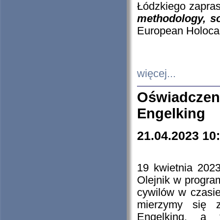
Łódzkiego zapras
methodology, so
European Holocau
więcej...
Oświadczen
Engelking
21.04.2023 10
19 kwietnia 2023
Olejnik w progra
cywilów w czasie
mierzymy się z
Engelking, a 