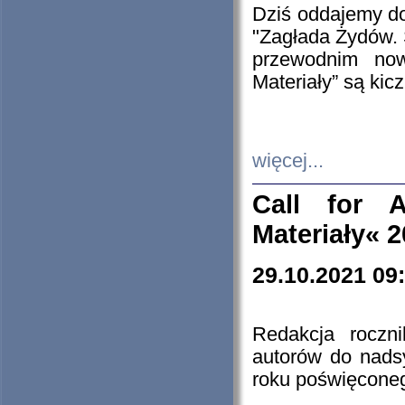
Dziś oddajemy 
"Zagłada Żydów. 
przewodnim now
Materiały” są kic
więcej...
Call for A
Materiały« 
29.10.2021 09
Redakcja roczn
autorów do nads
roku poświęcone