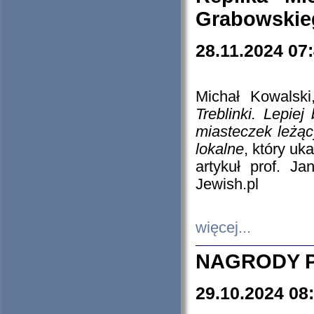
Grabowskieg
28.11.2024 07
Michał Kowalski
Treblinki. Lepie
miasteczek leżąc
lokalne
, który uk
artykuł prof. J
Jewish.pl
więcej...
NAGRODY P
29.10.2024 08