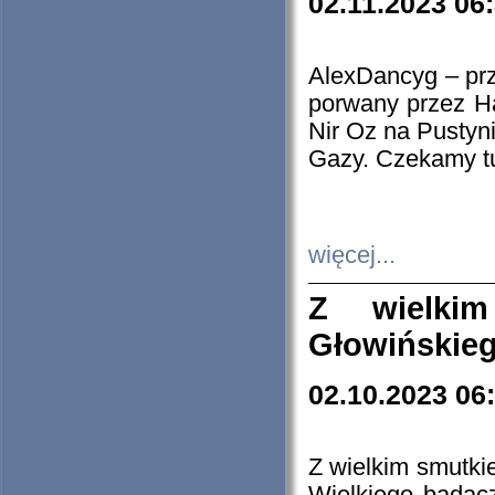
02.11.2023 06
AlexDancyg – przy
porwany przez H
Nir Oz na Pustyn
Gazy. Czekamy tu
więcej...
Z wielki
Głowińskie
02.10.2023 06
Z wielkim smutki