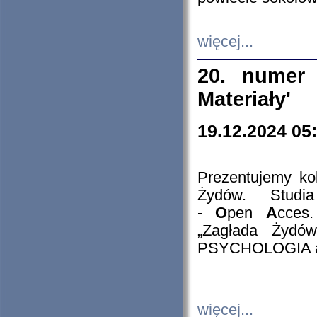
więcej...
20. numer 
Materiały'
19.12.2024 05
Prezentujemy kol
Żydów. Stud
-
O
pen
A
cces
„Zagłada Żydów
PSYCHOLOGIA 
więcej...