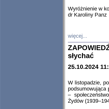
Wyróżnienie w k
dr Karoliny Panz
więcej...
ZAPOWIEDŹ
słychać
25.10.2024 11
W listopadzie, p
podsumowująca p
– społeczeństw
Żydów (1939–194