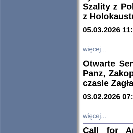
Szality z Po
z Holokaust
05.03.2026 11
więcej...
Otwarte Se
Panz, Zakop
czasie Zagł
03.02.2026 07
więcej...
Call for A