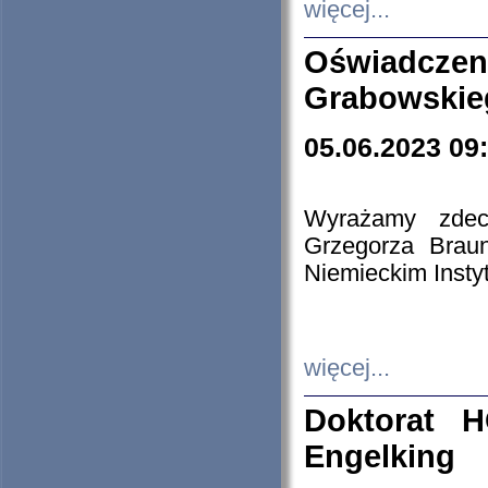
więcej...
Oświadczen
Grabowskie
05.06.2023 09
Wyrażamy zdecy
Grzegorza Brau
Niemieckim Insty
więcej...
Doktorat H
Engelking