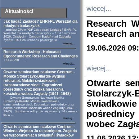
więcej...
Aktualności
Research W
Jak badać Zagładę? EHRI-PL Warsztat dla
młodych badaczy/ek
pobierz CfA w PDF Jak badać Zagładę? EHRI-PL
Research an
Warsztat dla młodych badaczy/ek – 13-17 września
2026, Oświęcim Centrum Badań nad Zagładą
Żydów IFiS PAN (członek polskiego w...
więcej...
19.06.2026 09
Research Workshop - Holocaust
Egodocuments: Research and Challenges
CfA in PDF ...
więcej...
więcej...
Otwarte seminarium naukowe Centrum -
Monika Stolarczyk-Bilardie wygłosi
Otwarte se
referat pt. Mobilni świadkowie i
transnarodowe sieci: Zagraniczni
pośrednicy oraz polska hierarchia
Stolarczyk-
kościelna wobec Zagłady (1941–1943)
Otwarte Seminarium Naukowe Monika
świadkowie
Stolarczyk-Bilardie Mobilni świadkowie i
transnarodowe sieci: Zagraniczni pośrednicy oraz
polska hierarchia kościelna wobec Zagłady (1941–
pośrednicy
1943) Spotkanie odbędzie się w środę 24 czerwca
br. w ...
więcej...
wobec Zagła
Otwarte seminarium naukowe Centrum -
Wioletta Wejman Ja to pamiętam. Zagłada
we wspomnieniach świadkiń i świadków
11.06.2026 12