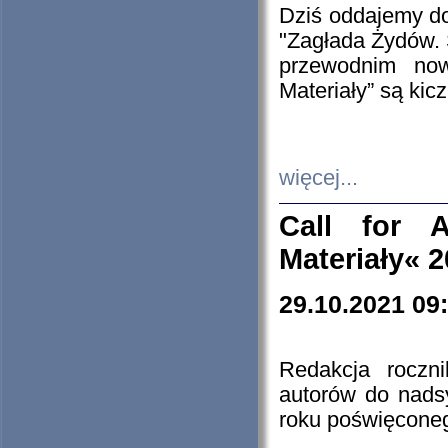
Dziś oddajemy 
"Zagłada Żydów. 
przewodnim now
Materiały” są kic
więcej...
Call for A
Materiały« 
29.10.2021 09
Redakcja roczn
autorów do nads
roku poświęcone