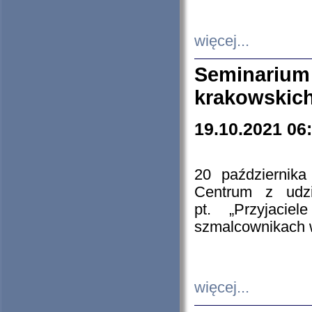
więcej...
Seminarium
krakowskich
19.10.2021 06
20 październik
Centrum z udzia
pt. „Przyjacie
szmalcownikach
więcej...