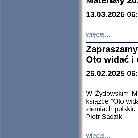
Materiały 20
13.03.2025 06
więcej...
Zapraszamy
Oto widać i
26.02.2025 06
W Żydowskim Muz
książce "Oto wid
ziemiach polski
Piotr Sadzik.
więcej...