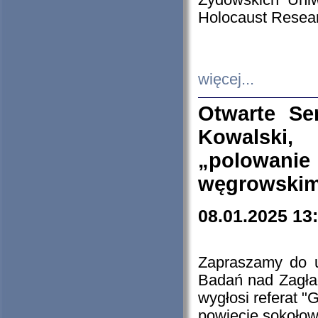
Żydowskich Uniw
Holocaust Resear
więcej...
Otwarte Se
Kowalski, 
„polowanie
węgrowskim.
08.01.2025 13
Zapraszamy do 
Badań nad Zagła
wygłosi referat "
powiecie sokołow