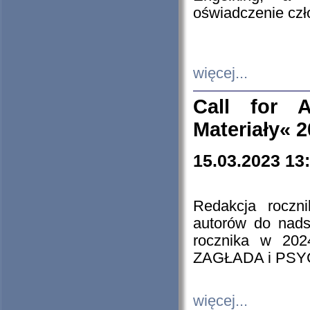
oświadczenie cz
więcej...
Call for A
Materiały« 
15.03.2023 13
Redakcja roczn
autorów do nads
rocznika w 202
ZAGŁADA i PS
więcej...