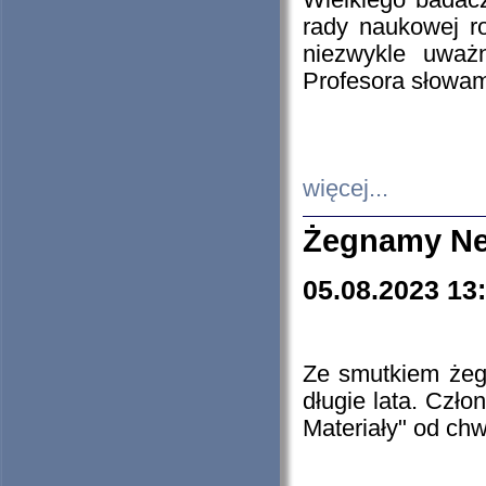
Wielkiego badacz
rady naukowej ro
niezwykle uważn
Profesora słowam
więcej...
Żegnamy Ne
05.08.2023 13
Ze smutkiem żeg
długie lata. Czł
Materiały" od chw