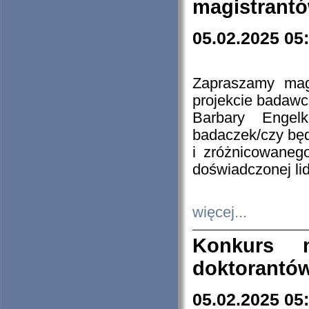
magistrantó
05.02.2025 05
Zapraszamy mag
projekcie badaw
Barbary Engel
badaczek/czy będ
i zróżnicowaneg
doświadczonej lid
więcej...
Konkurs n
doktorantó
05.02.2025 05