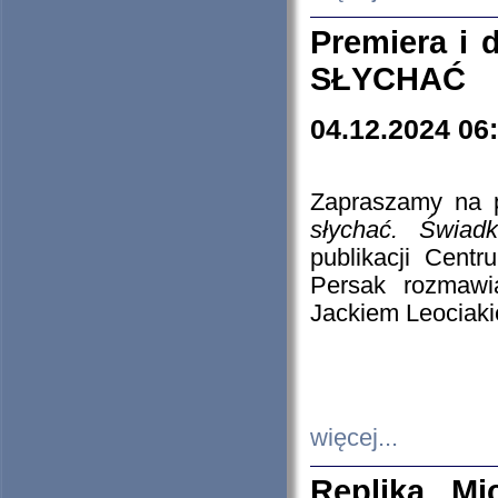
Premiera i
SŁYCHAĆ
04.12.2024 06
Zapraszamy na p
słychać. Świad
publikacji Cen
Persak rozmawi
Jackiem Leociaki
więcej...
Replika Mi