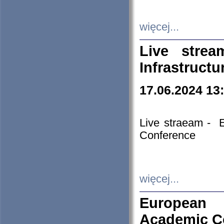
więcej...
Live stre
Infrastruct
17.06.2024 13
Live straeam - 
Conference
więcej...
European H
Academic C