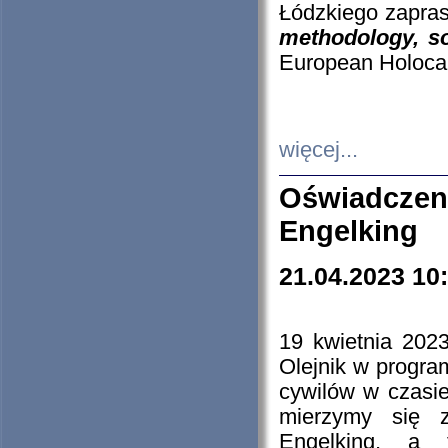
Łódzkiego zapras
methodology, so
European Holocau
więcej...
Oświadczen
Engelking
21.04.2023 10
19 kwietnia 2023
Olejnik w progra
cywilów w czasie
mierzymy się z
Engelking, a 