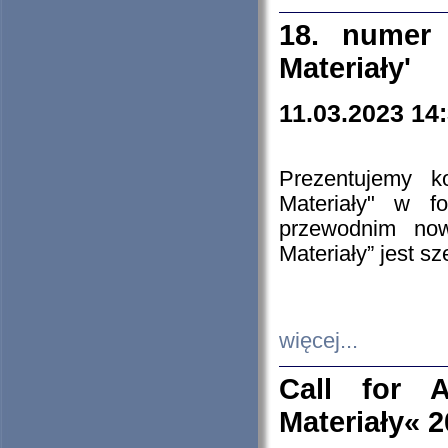
18. numer 
Materiały'
11.03.2023 14
Prezentujemy k
Materiały" w 
przewodnim now
Materiały” jest s
więcej...
Call for A
Materiały« 