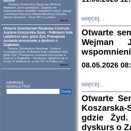
historii
Otwarte Seminarium Naukowe Wioletta
Wejmann „Ja to pamiętam”. Zagłada we
wspomnieniach świadkiń i świadków historii: relacje
z archiwum Pracowni Historii Mówionej Ośrodka
więcej...
„Brama Grodzka – Teatr NN” w Lublinie ...
więcej...
Otwarte Seminarium Naukowe Centrum.
Otwarte se
Justyna Koszarska-Szulc - Połkniesz kulę
i pójdziesz tam, gdzie Żyd. Powojenne
Wejman 
zeznania procesowe a dyskurs o
Zagładzie.
Otwarte Seminarium Naukowe Justyna
wspomnienia
Koszarska-Szulc „Połkniesz kulę i pójdziesz tam,
gdzie Żyd”. Powojenne zeznania procesowe a
dyskurs o Zagładzie Spotkanie odbędzie się w
środę 15 kwietnia br. w sali 161 w Pałacu St...
08.05.2026 08
więcej...
subskrybuj
więcej...
NEWSLETTER
Otwarte Se
Koszarska-S
gdzie Żyd
dyskurs o Z