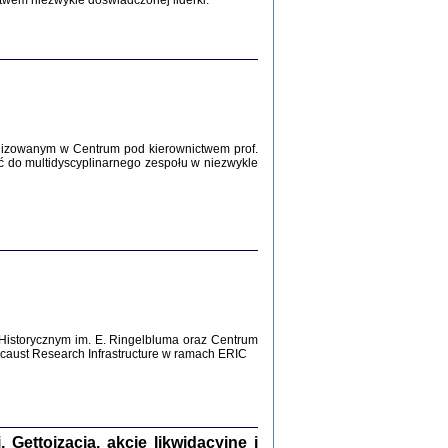
twem niezwykle doświadczonej liderki.
Zagłada Żydów.
Studia i Materiały
nr 12, R. 2016
Warszawa 2016
lizowanym w Centrum pod kierownictwem prof.
ć do multidyscyplinarnego zespołu w niezwykle
AŻ MAMY WSPANIAŁE ...
dzienniki Żydów z okolic Mińska
iego
tępem opatrzyła Barbara Engelking
2016
Historycznym im. E. Ringelbluma oraz Centrum
aust Research Infrastructure w ramach ERIC
T POSIADAĆ DOM POD ZIEMIĄ ...
ch z Zagłady w okolicach Dąbrowy
Tarnowskiej
oprac. i wstęp Jan Grabowski
Warszawa 2016
ettoizacja, akcje likwidacyjne i