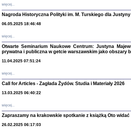
DALEJ JEST NOC. Los
więcej...
red. i wstę
Nagroda Historyczna Polityki im. M. Turskiego dla Justyny
06.05.2025 18:46:48
ŻADNA BLA
więcej...
Wspomnieni
Stanisław A
Otwarte Seminarium Naukowe Centrum: Justyna Majewsk
Warszawa 
prywatna i publiczna w getcie warszawskim jako obszary
11.04.2025 07:51:24
więcej...
Call for Articles - Zagłada Żydów. Studia i Materiały 2026
13.03.2025 06:40:22
więcej...
Zapraszamy na krakowskie spotkanie z książką Oto widać i
TYLEŚMY JU
Dziennik pi
26.02.2025 06:17:03
Clara Kram