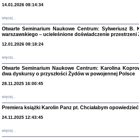
14.01.2026 08:14:34
Aryjs
więcej...
Sewek O
Otwarte Seminarium Naukowe Centrum: Sylweriusz B. K
warszawskiego – ucieleśnione doświadczenie przestrzeni
12.01.2026 08:18:24
więcej...
PISZĄC
Otwarte Seminarium Naukowe Centrum: Karolina Koprow
'z Dzie
dwa dyskursy o przyszłości Żydów w powojennej Polsce
Józef Zelkowicz, tłum.
28.11.2025 16:00:45
więcej...
Premiera książki Karolin Panz pt. Chciałabym opowiedzieć 
CZYTAJĄC GAZ
Dziennik pisa
24.11.2025 12:43:45
Jakub Hochbe
Warszawa 201
więcej...