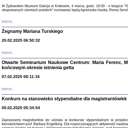
Warszawa 
W Żydowskim Muzeum Galicja w Krakowie, 4 marca, godz. 18.00 - o książce "Ot
okupowanych ziemiach polskich" rozmawiać będą Agnieszka Haska, Roma Sendyk
więcej...
Żegnamy Mariana Turskiego
20.02.2025 06:50:32
Zapisk
Tadeusz Obremski, opra
więcej...
Otwarte Seminarium Naukowe Centrum: Maria Ferenc, Mor
końcowym okresie istnienia getta
07.02.2025 08:11:16
więcej...
PO WOJNIE
Pisma Kopla
Konkurs na stanowisko stypendialne dla magistrantów/ek
Warszawie
oprac. i wst
05.02.2025 05:34:54
Warszawa 
Zapraszamy magistrantów do udziału w konkursie stypendialnym w proje
kierownictwem prof. Barbary Engelking. Dla rozpoczynających aktywność nauko