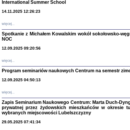
International Summer School
14.11.2025 12:26:23
więcej...
Spotkanie z Michałem Kowalskim wokół sokołowsko-węg
NOC
12.09.2025 09:20:56
więcej...
Program seminariów naukowych Centrum na semestr zim
Zagłada Żyd
Studia i Mater
12.09.2025 04:50:13
nr 14, R. 201
Warszawa 20
więcej...
Zapis Seminarium Naukowego Centrum: Marta Duch-Dyng
prywatnej przez żydowskich mieszkańców w okresie t
wybranych miejscowości Lubelszczyzny
29.05.2025 07:41:34