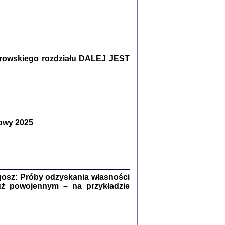
Zagłada Żydów.
Studia i Materiały
nr 15, R. 2019
Warszawa 2019
rowskiego rozdziału DALEJ JEST
owy 2025
ów.
iały
8
18
osz: Próby odzyskania własności
uż powojennym – na przykładzie