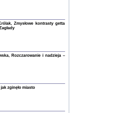
kiego Żyda wspomnienia, łzy i myśli
Zapiski z okupacyjnej Warszawy
konowski, oprac. Marta Janczewska
rólak, Zmysłowe kontrasty getta
Warszawa 2020
 Zagłady
Y TE SŁOWA JEST PRACOWNIKIEM
ska, Rozczarowanie i nadzieja –
GETTOWEJ INSTYTUCJI ...
nnika' i inne pisma z łódzkiego getta
 z jidysz, oprac. i wstęp. Monika Polit
Warszawa 2019
jak zginęło miasto
ETĘ NIEMIECKĄ ...
ny w ukryciu w Warszawie w latach 1943-1944
rg
,
oprac. i wstępem opatrzyła
Barbara Engelking
9