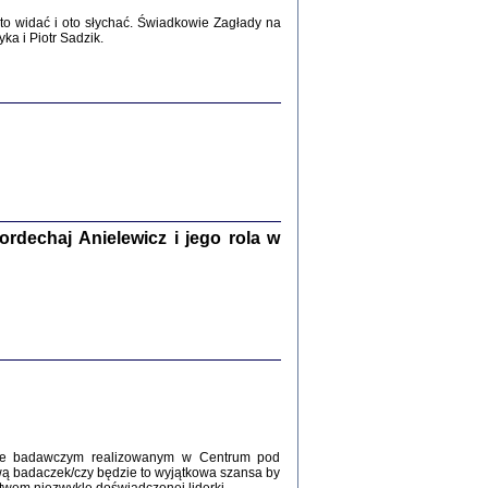
2017
o widać i oto słychać. Świadkowie Zagłady na
a i Piotr Sadzik.
WŚRÓD ZATRUTYCH NOŻY ...
i z getta i okupowanej Warszawy
c. i wstępem opatrzyła Agnieszka
Haska
Warszawa 2017
dechaj Anielewicz i jego rola w
, Z POMOCĄ BOŻĄ, JUŻ NIEBAWEM ...
 i Mirki Piżyców o życiu w getcie i okupowanej
ępem opatrzyła Barbara Engelking i Havi Dreifuss
2017
kcie badawczym realizowanym w Centrum pod
wą badaczek/czy będzie to wyjątkowa szansa by