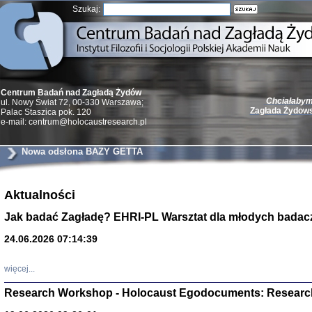
Szukaj:
Chciałabym 
Centrum Badań nad Zagładą Żydów
Zagłada Żydow
ul. Nowy Świat 72, 00-330 Warszawa;
Palac Staszica pok. 120
e-mail: centrum@holocaustresearch.pl
Nowa odsłona BAZY GETTA
Żydzi w walc
Aktualności
Germany 193
Natalia Aleksiun, 
Jak badać Zagładę? EHRI-PL Warsztat dla młodych badac
Deborah Dash Moor
Turski, Laurence 
(Arkadij Zelcer)
24.06.2026 07:14:39
red. Krzysztof Pe
Warszawa 20
więcej...
Research Workshop - Holocaust Egodocuments: Researc