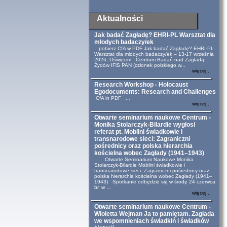
Aktualności
Jak badać Zagładę? EHRI-PL Warsztat dla
młodych badaczy/ek
pobierz CfA w PDF Jak badać Zagładę? EHRI-PL
Warsztat dla młodych badaczy/ek – 13-17 września
2026, Oświęcim Centrum Badań nad Zagładą
Żydów IFiS PAN (członek polskiego w...
więcej...
Research Workshop - Holocaust
Egodocuments: Research and Challenges
CfA in PDF ...
więcej...
Otwarte seminarium naukowe Centrum -
Monika Stolarczyk-Bilardie wygłosi
referat pt. Mobilni świadkowie i
transnarodowe sieci: Zagraniczni
pośrednicy oraz polska hierarchia
kościelna wobec Zagłady (1941–1943)
Otwarte Seminarium Naukowe Monika
Stolarczyk-Bilardie Mobilni świadkowie i
transnarodowe sieci: Zagraniczni pośrednicy oraz
polska hierarchia kościelna wobec Zagłady (1941–
1943) Spotkanie odbędzie się w środę 24 czerwca
br. w ...
więcej...
Otwarte seminarium naukowe Centrum -
Wioletta Wejman Ja to pamiętam. Zagłada
we wspomnieniach świadkiń i świadków