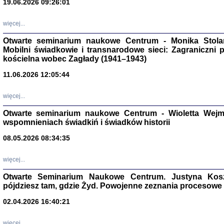
19.06.2026 09:26:01
więcej...
Otwarte seminarium naukowe Centrum - Monika Stolarcz
Mobilni świadkowie i transnarodowe sieci: Zagraniczni 
kościelna wobec Zagłady (1941–1943)
11.06.2026 12:05:44
Znowu mieliśmy
Dzienniki i pam
Binder Elza (El
więcej...
Wagner Rózia
oprac. Aleksa
Otwarte seminarium naukowe Centrum - Wioletta Wej
Warszawa 202
wspomnieniach świadkiń i świadków historii
08.05.2026 08:34:35
więcej...
oprac. Aleksan
Otwarte Seminarium Naukowe Centrum. Justyna Kosza
pójdziesz tam, gdzie Żyd. Powojenne zeznania procesowe 
02.04.2026 16:40:21
więcej...