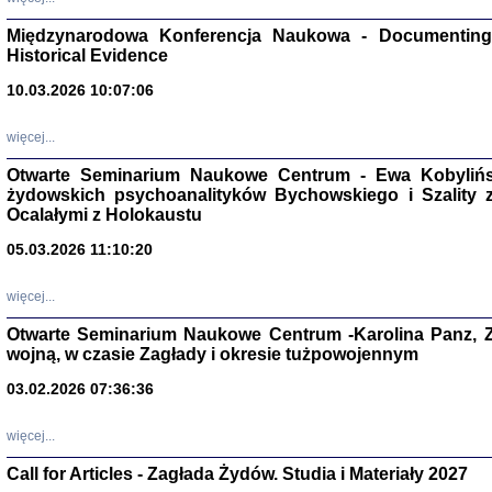
Zagłada Żyd
Studia i Mater
Międzynarodowa Konferencja Naukowa - Documenting 
nr 17, R. 202
Warszawa 20
Historical Evidence
10.03.2026 10:07:06
więcej...
Otwarte Seminarium Naukowe Centrum - Ewa Kobylińsk
NIE WIEMY CO PRZY
żydowskich psychoanalityków Bychowskiego i Szality z 
Dziennik p
Moszek Baum, oprac. Barb
Ocalałymi z Holokaustu
05.03.2026 11:10:20
więcej...
Otwarte Seminarium Naukowe Centrum -Karolina Panz, Z
wojną, w czasie Zagłady i okresie tużpowojennym
Zagłada Żyd
Studia i Mater
03.02.2026 07:36:36
nr 16, R. 202
Warszawa 20
więcej...
Call for Articles - Zagłada Żydów. Studia i Materiały 2027