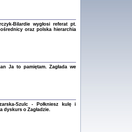
Zagłada Żydów.
Studia i Materiały
nr 18, R. 2022
Warszawa 2022
yk-Bilardie wygłosi referat pt.
pośrednicy oraz polska hierarchia
 iluzję, że żyjemy …
iętniki z Galicji Wschodniej
iszewa), Urman Jerzy Feliks, Strassler Szymon,
ndra Bańkowska
man Ja to pamiętam. Zagłada we
2
PAMIĘTNIK
Kalman Rotgeber
dra Bańkowska, wstęp Jacek Leociak
Warszawa 2021
rska-Szulc - Połkniesz kulę i
a dyskurs o Zagładzie.