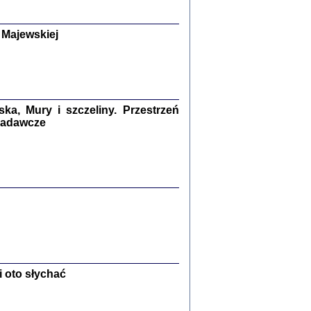
y Żydów w wybranych powiatach
okupowanej Polski
p Barbara Engelking, Jan Grabowski
 Majewskiej
Warszawa 2018
GA, ŻADNE KŁAMSTWO ...
a z warszawskiego getta
dler
,
oprac. i wstępem opatrzyła
Marta Janczewska
a, Mury i szczeliny. Przestrzeń
2018
 badawcze
Zagłada Żydów.
Studia i Materiały
nr 13, R. 2017
Warszawa 2017
 oto słychać
Ż PRZESZLI ...
sany w bunkrze (Żółkiew 1942-1944)
er
,
oprac. i wstępem opatrzyła Anna Wylegała