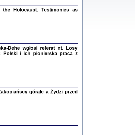
ów.
iały
the Holocaust: Testimonies as
1
21
a-Dehe wgłosi referat nt. Losy
NIESIE NAM KOLEJNA GODZINA ...
Polski i ich pionierska praca z
isany w ukryciu w latach 1943-1944
ara Engelking, tłum. z jidysz Monika
Polit
Warszawa 2020
akopiańscy górale a Żydzi przed
ów.
iały
0
20