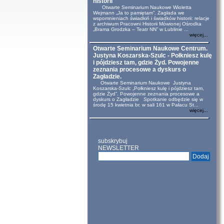
historii
Otwarte Seminarium Naukowe Wioletta
Wejmann „Ja to pamiętam”. Zagłada we
wspomnieniach świadkiń i świadków historii: relacje
z archiwum Pracowni Historii Mówionej Ośrodka
„Brama Grodzka – Teatr NN” w Lublinie ...
więcej...
Otwarte Seminarium Naukowe Centrum.
Justyna Koszarska-Szulc - Połkniesz kulę
i pójdziesz tam, gdzie Żyd. Powojenne
zeznania procesowe a dyskurs o
Zagładzie.
Otwarte Seminarium Naukowe Justyna
Koszarska-Szulc „Połkniesz kulę i pójdziesz tam,
gdzie Żyd”. Powojenne zeznania procesowe a
dyskurs o Zagładzie Spotkanie odbędzie się w
środę 15 kwietnia br. w sali 161 w Pałacu St...
więcej...
subskrybuj
NEWSLETTER