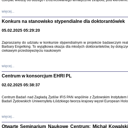
czerpać wiedzę od dużego i zróżnicowanego tematycznie zespołu, pod kierownic
więcej...
Konkurs na stanowisko stypendialne dla doktorantów/ek
05.02.2025 05:29:20
Zapraszamy do udziału w konkursie stypendialnym w projekcie badawczym rea
Barbary Engelking. To wyjątkowa okazja dla młodych doktorantek/ów, by dołączy
ciekawym przedsięwzięciu naukowym
SNY CHOCI
Okupacyjne 
Mazowieck
oprac. i ws
więcej...
Warszawa 
Centrum w konsorcjum EHRI PL
02.02.2025 05:38:37
Centrum Badań nad Zagładą Żydów IFiS PAN wspólnie z Żydowskim Instytutem 
Badań Żydowskich Uniwersytetu Łódzkiego tworza krajowy węzeł European Holoc
SZCZĘŚCIE JES
Losy kobiet ocalały
więcej...
Otwarte Seminarium Naukowe Centrum: Michał Kowalski, G