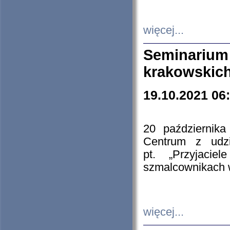
więcej...
Seminarium
krakowskich
19.10.2021 06
20 październik
Centrum z udzia
pt. „Przyjacie
szmalcownikach
więcej...