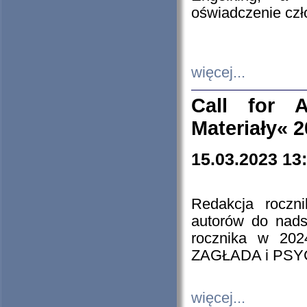
oświadczenie cz
więcej...
Call for A
Materiały« 
15.03.2023 13
Redakcja roczn
autorów do nads
rocznika w 202
ZAGŁADA i PS
więcej...