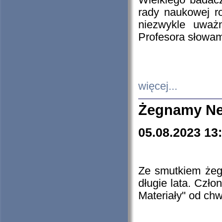
Wielkiego badacz
rady naukowej ro
niezwykle uważn
Profesora słowam
więcej...
Żegnamy Ne
05.08.2023 13
Ze smutkiem żeg
długie lata. Czł
Materiały" od chw