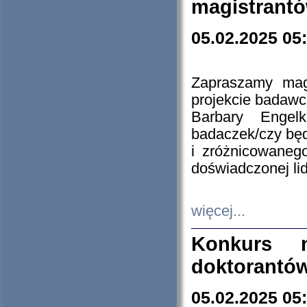
magistrantó
05.02.2025 05
Zapraszamy mag
projekcie badaw
Barbary Engel
badaczek/czy będ
i zróżnicowaneg
doświadczonej lid
więcej...
Konkurs n
doktorantó
05.02.2025 05