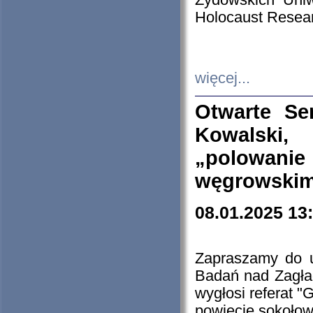
Żydowskich Uniw
Holocaust Resear
więcej...
Otwarte Se
Kowalski, 
„polowanie
węgrowskim.
08.01.2025 13
Zapraszamy do 
Badań nad Zagła
wygłosi referat "
powiecie sokołow