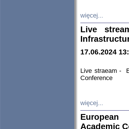
więcej...
Live stre
Infrastruct
17.06.2024 13
Live straeam - 
Conference
więcej...
European H
Academic C