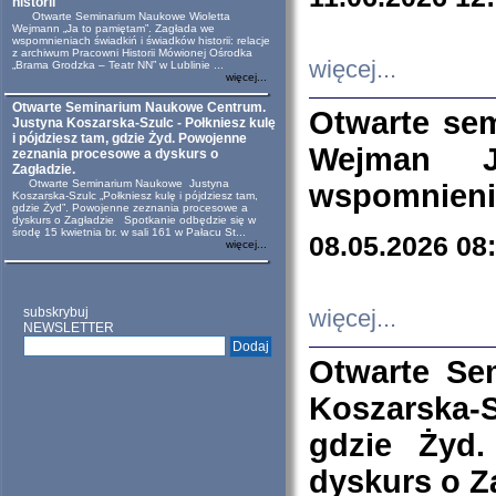
historii
Otwarte Seminarium Naukowe Wioletta
Wejmann „Ja to pamiętam”. Zagłada we
wspomnieniach świadkiń i świadków historii: relacje
z archiwum Pracowni Historii Mówionej Ośrodka
więcej...
„Brama Grodzka – Teatr NN” w Lublinie ...
więcej...
Otwarte Seminarium Naukowe Centrum.
Otwarte se
Justyna Koszarska-Szulc - Połkniesz kulę
i pójdziesz tam, gdzie Żyd. Powojenne
Wejman 
zeznania procesowe a dyskurs o
Zagładzie.
Otwarte Seminarium Naukowe Justyna
wspomnienia
Koszarska-Szulc „Połkniesz kulę i pójdziesz tam,
gdzie Żyd”. Powojenne zeznania procesowe a
dyskurs o Zagładzie Spotkanie odbędzie się w
środę 15 kwietnia br. w sali 161 w Pałacu St...
08.05.2026 08
więcej...
subskrybuj
więcej...
NEWSLETTER
Otwarte Se
Koszarska-S
gdzie Żyd
dyskurs o Z