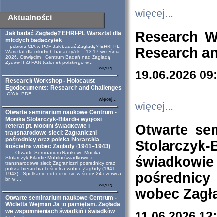
więcej...
Aktualności
Research W
Jak badać Zagładę? EHRI-PL Warsztat dla
młodych badaczy/ek
pobierz CfA w PDF Jak badać Zagładę? EHRI-PL
Research an
Warsztat dla młodych badaczy/ek – 13-17 września
2026, Oświęcim Centrum Badań nad Zagładą
Żydów IFiS PAN (członek polskiego w...
więcej...
19.06.2026 09
Research Workshop - Holocaust
Egodocuments: Research and Challenges
CfA in PDF ...
więcej...
więcej...
Otwarte seminarium naukowe Centrum -
Monika Stolarczyk-Bilardie wygłosi
Otwarte se
referat pt. Mobilni świadkowie i
transnarodowe sieci: Zagraniczni
pośrednicy oraz polska hierarchia
Stolarczyk-
kościelna wobec Zagłady (1941–1943)
Otwarte Seminarium Naukowe Monika
świadkowie
Stolarczyk-Bilardie Mobilni świadkowie i
transnarodowe sieci: Zagraniczni pośrednicy oraz
polska hierarchia kościelna wobec Zagłady (1941–
pośrednicy
1943) Spotkanie odbędzie się w środę 24 czerwca
br. w ...
więcej...
wobec Zagła
Otwarte seminarium naukowe Centrum -
Wioletta Wejman Ja to pamiętam. Zagłada
we wspomnieniach świadkiń i świadków
11.06.2026 12