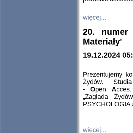
więcej...
20. numer 
Materiały'
19.12.2024 05
Prezentujemy kol
Żydów. Stud
-
O
pen
A
cces
„Zagłada Żydów
PSYCHOLOGIA 
więcej...