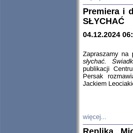
Premiera i
SŁYCHAĆ
04.12.2024 06
Zapraszamy na p
słychać. Świad
publikacji Cen
Persak rozmawi
Jackiem Leociaki
więcej...
Replika Mi