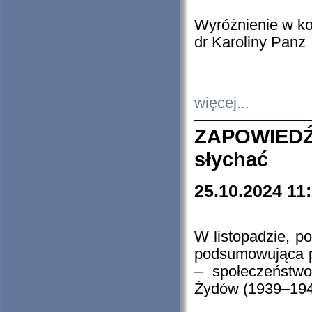
Wyróżnienie w k
dr Karoliny Panz
więcej...
ZAPOWIEDŹ
słychać
25.10.2024 11
W listopadzie, p
podsumowująca p
– społeczeństw
Żydów (1939–194