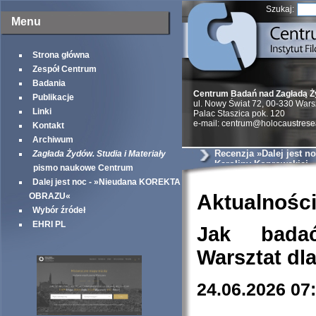
Szukaj:
Menu
Strona główna
Zespół Centrum
Badania
Centrum Badań nad Zagładą 
Publikacje
ul. Nowy Świat 72, 00-330 War
Linki
Palac Staszica pok. 120
e-mail: centrum@holocaustrese
Kontakt
Archiwum
Recenzja »Dalej jest no
Zagłada Żydów. Studia i Materiały
Karoliny Koprowskiej
pismo naukowe Centrum
Dalej jest noc - »Nieudana KOREKTA
Aktualnośc
OBRAZU«
Wybór źródeł
EHRI PL
Jak bada
Warsztat dl
24.06.2026 07