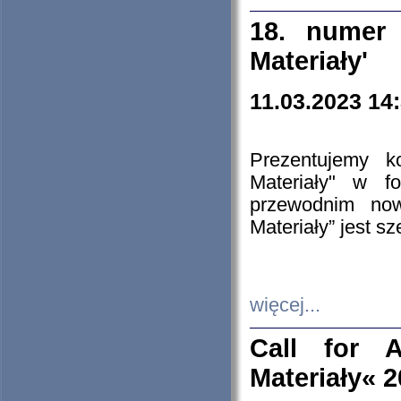
18. numer 
Materiały'
11.03.2023 14
Prezentujemy k
Materiały" w 
przewodnim now
Materiały” jest s
więcej...
Call for A
Materiały« 