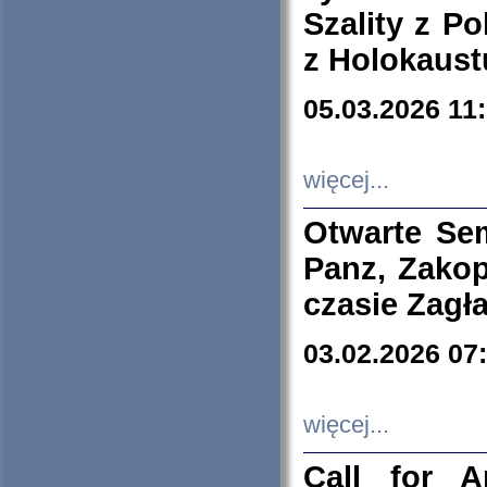
Szality z Po
z Holokaust
05.03.2026 11
więcej...
Otwarte Se
Panz, Zakop
czasie Zagł
03.02.2026 07
więcej...
Call for A