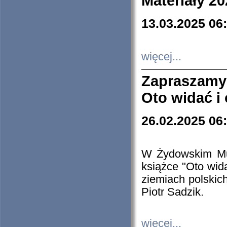
Materiały 20
13.03.2025 06
więcej...
Zapraszamy
Oto widać i
26.02.2025 06
W Żydowskim Muz
książce "Oto wid
ziemiach polski
Piotr Sadzik.
więcej...