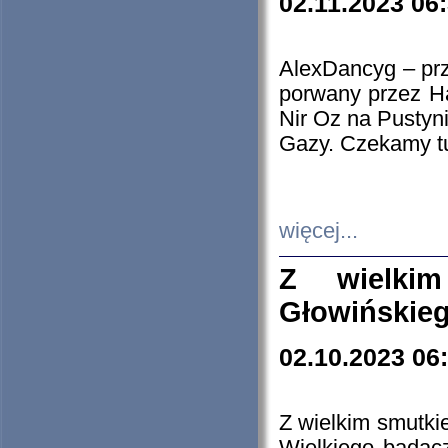
02.11.2023 06
AlexDancyg – przy
porwany przez H
Nir Oz na Pustyn
Gazy. Czekamy tu
więcej...
Z wielki
Głowińskie
02.10.2023 06
Z wielkim smutki