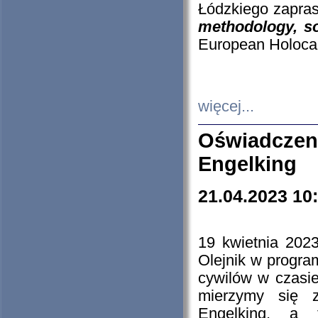
Łódzkiego zapras
methodology, so
European Holocau
więcej...
Oświadczen
Engelking
21.04.2023 10
19 kwietnia 2023
Olejnik w progra
cywilów w czasie
mierzymy się z
Engelking, a 