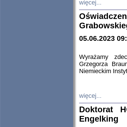
więcej...
Oświadczen
Grabowskie
05.06.2023 09
Wyrażamy zdecy
Grzegorza Brau
Niemieckim Insty
więcej...
Doktorat H
Engelking