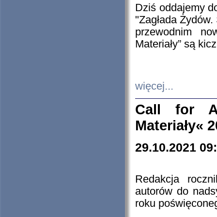
Dziś oddajemy 
"Zagłada Żydów. 
przewodnim now
Materiały” są kic
więcej...
Call for A
Materiały« 
29.10.2021 09
Redakcja roczn
autorów do nads
roku poświęcone