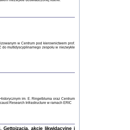
twem niezwykle doświadczonej liderki.
Zagłada Żydów.
Studia i Materiały
nr 12, R. 2016
Warszawa 2016
lizowanym w Centrum pod kierownictwem prof.
ć do multidyscyplinarnego zespołu w niezwykle
AŻ MAMY WSPANIAŁE ...
dzienniki Żydów z okolic Mińska
iego
tępem opatrzyła Barbara Engelking
2016
Historycznym im. E. Ringelbluma oraz Centrum
aust Research Infrastructure w ramach ERIC
T POSIADAĆ DOM POD ZIEMIĄ ...
ch z Zagłady w okolicach Dąbrowy
Tarnowskiej
oprac. i wstęp Jan Grabowski
Warszawa 2016
ettoizacja, akcje likwidacyjne i