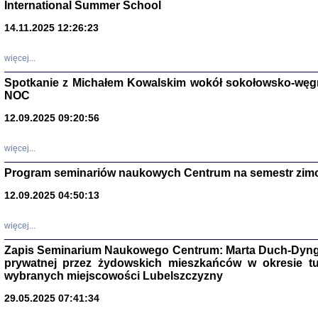
International Summer School
14.11.2025 12:26:23
więcej...
Spotkanie z Michałem Kowalskim wokół sokołowsko-węg
NOC
12.09.2025 09:20:56
więcej...
Program seminariów naukowych Centrum na semestr zim
Zagłada Żyd
Studia i Mater
12.09.2025 04:50:13
nr 14, R. 201
Warszawa 20
więcej...
Zapis Seminarium Naukowego Centrum: Marta Duch-Dyng
prywatnej przez żydowskich mieszkańców w okresie t
wybranych miejscowości Lubelszczyzny
29.05.2025 07:41:34