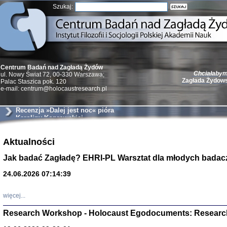
Szukaj:
Chciałabym 
Centrum Badań nad Zagładą Żydów
Zagłada Żydow
ul. Nowy Świat 72, 00-330 Warszawa;
Palac Staszica pok. 120
e-mail: centrum@holocaustresearch.pl
Recenzja »Dalej jest noc« pióra
Karoliny Koprowskiej
Żydzi w walc
Aktualności
Germany 193
Natalia Aleksiun, 
Jak badać Zagładę? EHRI-PL Warsztat dla młodych badac
Deborah Dash Moor
Turski, Laurence 
(Arkadij Zelcer)
24.06.2026 07:14:39
red. Krzysztof Pe
Warszawa 20
więcej...
Research Workshop - Holocaust Egodocuments: Researc