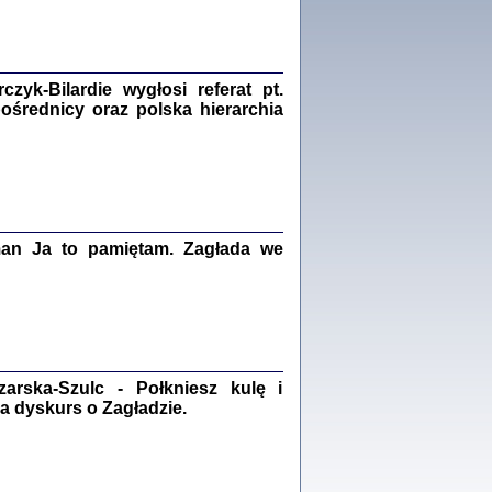
Zagłada Żydów.
Studia i Materiały
nr 18, R. 2022
Warszawa 2022
yk-Bilardie wygłosi referat pt.
pośrednicy oraz polska hierarchia
 iluzję, że żyjemy …
iętniki z Galicji Wschodniej
iszewa), Urman Jerzy Feliks, Strassler Szymon,
ndra Bańkowska
man Ja to pamiętam. Zagłada we
2
PAMIĘTNIK
Kalman Rotgeber
dra Bańkowska, wstęp Jacek Leociak
Warszawa 2021
rska-Szulc - Połkniesz kulę i
a dyskurs o Zagładzie.