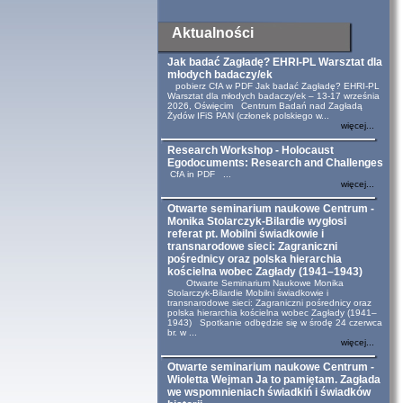
Aktualności
Jak badać Zagładę? EHRI-PL Warsztat dla
młodych badaczy/ek
pobierz CfA w PDF Jak badać Zagładę? EHRI-PL
Warsztat dla młodych badaczy/ek – 13-17 września
2026, Oświęcim Centrum Badań nad Zagładą
Żydów IFiS PAN (członek polskiego w...
więcej...
Research Workshop - Holocaust
Egodocuments: Research and Challenges
CfA in PDF ...
więcej...
Otwarte seminarium naukowe Centrum -
Monika Stolarczyk-Bilardie wygłosi
referat pt. Mobilni świadkowie i
transnarodowe sieci: Zagraniczni
pośrednicy oraz polska hierarchia
kościelna wobec Zagłady (1941–1943)
Otwarte Seminarium Naukowe Monika
Stolarczyk-Bilardie Mobilni świadkowie i
transnarodowe sieci: Zagraniczni pośrednicy oraz
polska hierarchia kościelna wobec Zagłady (1941–
1943) Spotkanie odbędzie się w środę 24 czerwca
br. w ...
więcej...
Otwarte seminarium naukowe Centrum -
Wioletta Wejman Ja to pamiętam. Zagłada
we wspomnieniach świadkiń i świadków