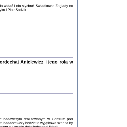
2017
o widać i oto słychać. Świadkowie Zagłady na
a i Piotr Sadzik.
WŚRÓD ZATRUTYCH NOŻY ...
i z getta i okupowanej Warszawy
c. i wstępem opatrzyła Agnieszka
Haska
Warszawa 2017
dechaj Anielewicz i jego rola w
, Z POMOCĄ BOŻĄ, JUŻ NIEBAWEM ...
 i Mirki Piżyców o życiu w getcie i okupowanej
ępem opatrzyła Barbara Engelking i Havi Dreifuss
2017
kcie badawczym realizowanym w Centrum pod
wą badaczek/czy będzie to wyjątkowa szansa by