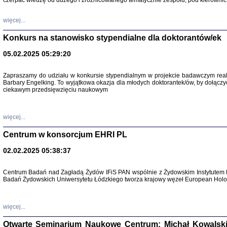
czerpać wiedzę od dużego i zróżnicowanego tematycznie zespołu, pod kierownic
więcej...
Konkurs na stanowisko stypendialne dla doktorantów/ek
05.02.2025 05:29:20
Zapraszamy do udziału w konkursie stypendialnym w projekcie badawczym rea
Barbary Engelking. To wyjątkowa okazja dla młodych doktorantek/ów, by dołączy
ciekawym przedsięwzięciu naukowym
SNY CHOCI
Okupacyjne 
Mazowieck
oprac. i ws
więcej...
Warszawa 
Centrum w konsorcjum EHRI PL
02.02.2025 05:38:37
Centrum Badań nad Zagładą Żydów IFiS PAN wspólnie z Żydowskim Instytutem 
Badań Żydowskich Uniwersytetu Łódzkiego tworza krajowy węzeł European Holoc
SZCZĘŚCIE JES
Losy kobiet ocalały
więcej...
Otwarte Seminarium Naukowe Centrum: Michał Kowalski, G