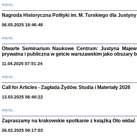
DALEJ JEST NOC. Los
więcej...
red. i wstę
Nagroda Historyczna Polityki im. M. Turskiego dla Justyny
06.05.2025 18:46:48
ŻADNA BLA
więcej...
Wspomnieni
Stanisław A
Otwarte Seminarium Naukowe Centrum: Justyna Majewsk
Warszawa 
prywatna i publiczna w getcie warszawskim jako obszary
11.04.2025 07:51:24
więcej...
Call for Articles - Zagłada Żydów. Studia i Materiały 2026
13.03.2025 06:40:22
więcej...
Zapraszamy na krakowskie spotkanie z książką Oto widać i
TYLEŚMY JU
Dziennik pi
26.02.2025 06:17:03
Clara Kram