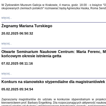
Warszawa 
W Żydowskim Muzeum Galicja w Krakowie, 4 marca, godz. 18.00 - o książce "Ot
okupowanych ziemiach polskich" rozmawiać będą Agnieszka Haska, Roma Sendyk
więcej...
Żegnamy Mariana Turskiego
20.02.2025 06:50:32
Zapisk
Tadeusz Obremski, opra
więcej...
Otwarte Seminarium Naukowe Centrum: Maria Ferenc, Mor
końcowym okresie istnienia getta
07.02.2025 08:11:16
więcej...
PO WOJNIE
Pisma Kopla
Konkurs na stanowisko stypendialne dla magistrantów/ek
Warszawie
oprac. i wst
05.02.2025 05:34:54
Warszawa 
Zapraszamy magistrantów do udziału w konkursie stypendialnym w proje
kierownictwem prof. Barbary Engelking. Dla rozpoczynających aktywność nauko