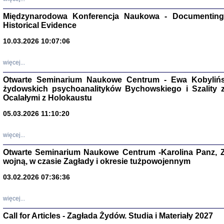
Zagłada Żyd
Studia i Mater
Międzynarodowa Konferencja Naukowa - Documenting 
nr 17, R. 202
Warszawa 20
Historical Evidence
10.03.2026 10:07:06
więcej...
Otwarte Seminarium Naukowe Centrum - Ewa Kobylińsk
NIE WIEMY CO PRZY
żydowskich psychoanalityków Bychowskiego i Szality z 
Dziennik p
Moszek Baum, oprac. Barb
Ocalałymi z Holokaustu
05.03.2026 11:10:20
więcej...
Otwarte Seminarium Naukowe Centrum -Karolina Panz, Z
wojną, w czasie Zagłady i okresie tużpowojennym
Zagłada Żyd
Studia i Mater
03.02.2026 07:36:36
nr 16, R. 202
Warszawa 20
więcej...
Call for Articles - Zagłada Żydów. Studia i Materiały 2027