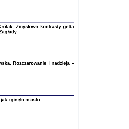
kiego Żyda wspomnienia, łzy i myśli
Zapiski z okupacyjnej Warszawy
konowski, oprac. Marta Janczewska
rólak, Zmysłowe kontrasty getta
Warszawa 2020
 Zagłady
Y TE SŁOWA JEST PRACOWNIKIEM
ska, Rozczarowanie i nadzieja –
GETTOWEJ INSTYTUCJI ...
nnika' i inne pisma z łódzkiego getta
 z jidysz, oprac. i wstęp. Monika Polit
Warszawa 2019
jak zginęło miasto
ETĘ NIEMIECKĄ ...
ny w ukryciu w Warszawie w latach 1943-1944
rg
,
oprac. i wstępem opatrzyła
Barbara Engelking
9