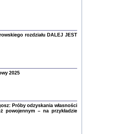
Zagłada Żydów.
Studia i Materiały
nr 15, R. 2019
Warszawa 2019
rowskiego rozdziału DALEJ JEST
owy 2025
ów.
iały
8
18
osz: Próby odzyskania własności
uż powojennym – na przykładzie