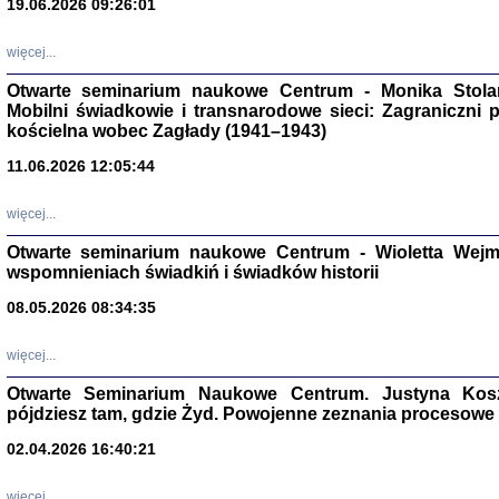
19.06.2026 09:26:01
więcej...
Otwarte seminarium naukowe Centrum - Monika Stolarcz
Mobilni świadkowie i transnarodowe sieci: Zagraniczni 
kościelna wobec Zagłady (1941–1943)
11.06.2026 12:05:44
Znowu mieliśmy
Dzienniki i pam
Binder Elza (El
więcej...
Wagner Rózia
oprac. Aleksa
Otwarte seminarium naukowe Centrum - Wioletta Wej
Warszawa 202
wspomnieniach świadkiń i świadków historii
08.05.2026 08:34:35
więcej...
oprac. Aleksan
Otwarte Seminarium Naukowe Centrum. Justyna Kosza
pójdziesz tam, gdzie Żyd. Powojenne zeznania procesowe 
02.04.2026 16:40:21
więcej...