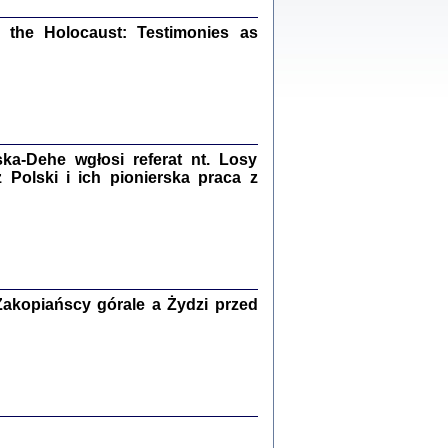
ów.
iały
the Holocaust: Testimonies as
1
21
a-Dehe wgłosi referat nt. Losy
NIESIE NAM KOLEJNA GODZINA ...
Polski i ich pionierska praca z
isany w ukryciu w latach 1943-1944
ara Engelking, tłum. z jidysz Monika
Polit
Warszawa 2020
akopiańscy górale a Żydzi przed
ów.
iały
0
20