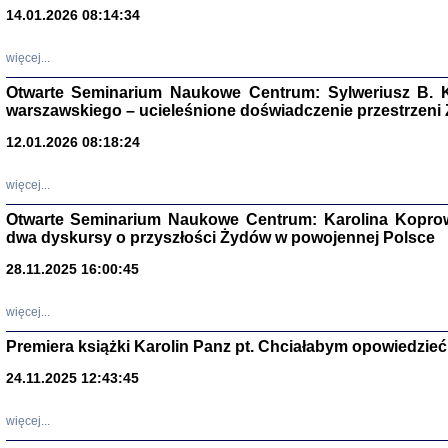
14.01.2026 08:14:34
Aryjs
więcej...
Sewek O
Otwarte Seminarium Naukowe Centrum: Sylweriusz B. K
warszawskiego – ucieleśnione doświadczenie przestrzeni
12.01.2026 08:18:24
więcej...
PISZĄC
Otwarte Seminarium Naukowe Centrum: Karolina Koprow
'z Dzie
dwa dyskursy o przyszłości Żydów w powojennej Polsce
Józef Zelkowicz, tłum.
28.11.2025 16:00:45
więcej...
Premiera książki Karolin Panz pt. Chciałabym opowiedzieć 
CZYTAJĄC GAZ
Dziennik pisa
24.11.2025 12:43:45
Jakub Hochbe
Warszawa 201
więcej...