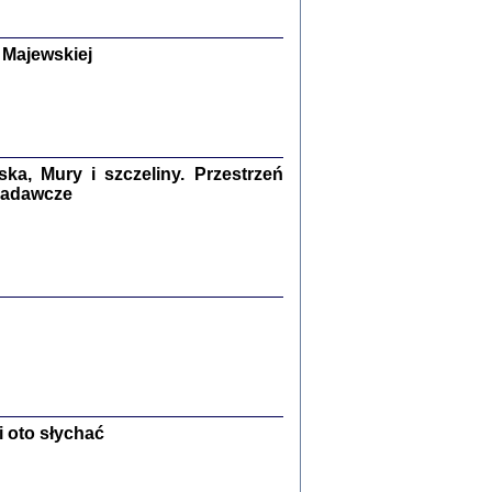
y Żydów w wybranych powiatach
okupowanej Polski
p Barbara Engelking, Jan Grabowski
 Majewskiej
Warszawa 2018
GA, ŻADNE KŁAMSTWO ...
a z warszawskiego getta
dler
,
oprac. i wstępem opatrzyła
Marta Janczewska
a, Mury i szczeliny. Przestrzeń
2018
 badawcze
Zagłada Żydów.
Studia i Materiały
nr 13, R. 2017
Warszawa 2017
 oto słychać
Ż PRZESZLI ...
sany w bunkrze (Żółkiew 1942-1944)
er
,
oprac. i wstępem opatrzyła Anna Wylegała