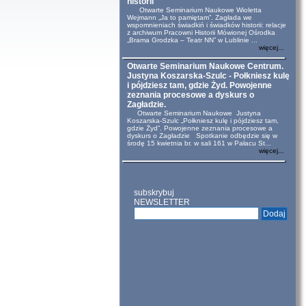
historii
Otwarte Seminarium Naukowe Wioletta
Wejmann „Ja to pamiętam”. Zagłada we
wspomnieniach świadkiń i świadków historii: relacje
z archiwum Pracowni Historii Mówionej Ośrodka
„Brama Grodzka – Teatr NN” w Lublinie ...
więcej...
Otwarte Seminarium Naukowe Centrum.
Justyna Koszarska-Szulc - Połkniesz kulę
i pójdziesz tam, gdzie Żyd. Powojenne
zeznania procesowe a dyskurs o
Zagładzie.
Otwarte Seminarium Naukowe Justyna
Koszarska-Szulc „Połkniesz kulę i pójdziesz tam,
gdzie Żyd”. Powojenne zeznania procesowe a
dyskurs o Zagładzie Spotkanie odbędzie się w
środę 15 kwietnia br. w sali 161 w Pałacu St...
więcej...
subskrybuj
NEWSLETTER