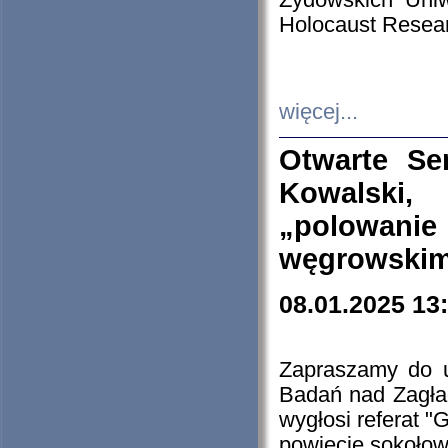
Żydowskich Uniw
Holocaust Resear
więcej...
Otwarte Se
Kowalski, 
„polowanie
węgrowskim.
08.01.2025 13
Zapraszamy do 
Badań nad Zagła
wygłosi referat "
powiecie sokołow