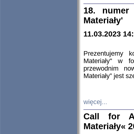
18. numer 
Materiały'
11.03.2023 14
Prezentujemy k
Materiały" w 
przewodnim now
Materiały” jest s
więcej...
Call for A
Materiały« 