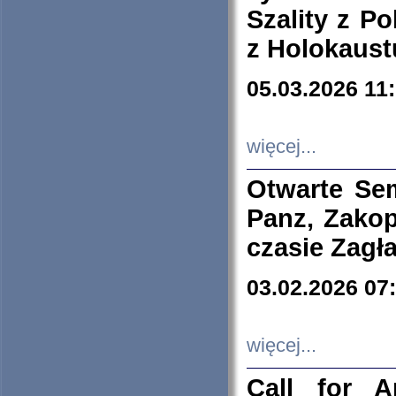
Szality z Po
z Holokaust
05.03.2026 11
więcej...
Otwarte Se
Panz, Zakop
czasie Zagł
03.02.2026 07
więcej...
Call for A