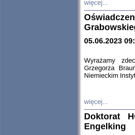
więcej...
Oświadczen
Grabowskie
05.06.2023 09
Wyrażamy zdecy
Grzegorza Brau
Niemieckim Insty
więcej...
Doktorat H
Engelking