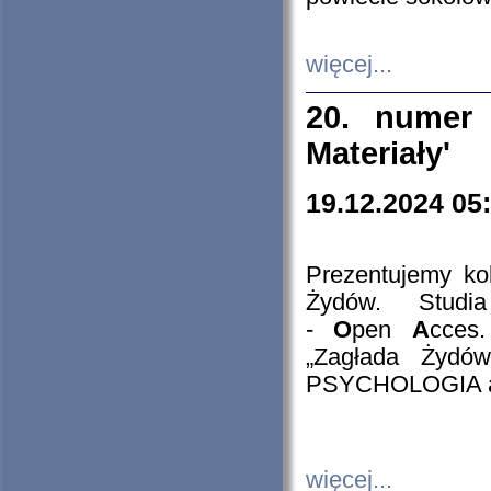
więcej...
20. numer 
Materiały'
19.12.2024 05
Prezentujemy kol
Żydów. Stud
-
O
pen
A
cces
„Zagłada Żydów
PSYCHOLOGIA 
więcej...