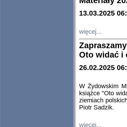
Materiały 20
13.03.2025 06
więcej...
Zapraszamy
Oto widać i
26.02.2025 06
W Żydowskim Muz
książce "Oto wid
ziemiach polski
Piotr Sadzik.
więcej...