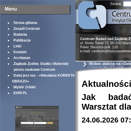
Szukaj:
Menu
Strona główna
Zespół Centrum
Badania
Centrum Badań nad Zagładą 
Publikacje
ul. Nowy Świat 72, 00-330 War
Linki
Palac Staszica pok. 120
e-mail: centrum@holocaustrese
Kontakt
Archiwum
Wobec ataków na »Dalej
Zagłada Żydów. Studia i Materiały
wiarygodność naukow
pismo naukowe Centrum
Dalej jest noc - »Nieudana KOREKTA
Aktualnośc
OBRAZU«
Wybór źródeł
EHRI PL
Jak bada
Warsztat dl
24.06.2026 07