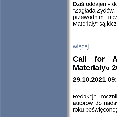
Dziś oddajemy 
"Zagłada Żydów. 
przewodnim now
Materiały” są kic
więcej...
Call for A
Materiały« 
29.10.2021 09
Redakcja roczn
autorów do nads
roku poświęcone