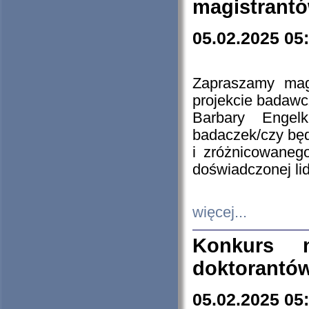
magistrantó
05.02.2025 05
Zapraszamy mag
projekcie badaw
Barbary Engel
badaczek/czy będ
i zróżnicowaneg
doświadczonej lid
więcej...
Konkurs n
doktorantó
05.02.2025 05