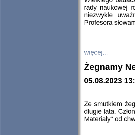
Wielkiego badacz
rady naukowej ro
niezwykle uważn
Profesora słowam
więcej...
Żegnamy Ne
05.08.2023 13
Ze smutkiem żeg
długie lata. Czł
Materiały" od chw