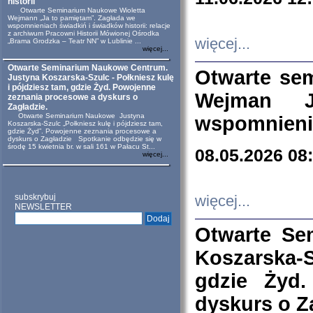
historii
Otwarte Seminarium Naukowe Wioletta
Wejmann „Ja to pamiętam”. Zagłada we
wspomnieniach świadkiń i świadków historii: relacje
z archiwum Pracowni Historii Mówionej Ośrodka
więcej...
„Brama Grodzka – Teatr NN” w Lublinie ...
więcej...
Otwarte Seminarium Naukowe Centrum.
Otwarte se
Justyna Koszarska-Szulc - Połkniesz kulę
i pójdziesz tam, gdzie Żyd. Powojenne
Wejman 
zeznania procesowe a dyskurs o
Zagładzie.
Otwarte Seminarium Naukowe Justyna
wspomnienia
Koszarska-Szulc „Połkniesz kulę i pójdziesz tam,
gdzie Żyd”. Powojenne zeznania procesowe a
dyskurs o Zagładzie Spotkanie odbędzie się w
środę 15 kwietnia br. w sali 161 w Pałacu St...
08.05.2026 08
więcej...
subskrybuj
więcej...
NEWSLETTER
Otwarte Se
Koszarska-S
gdzie Żyd
dyskurs o Z