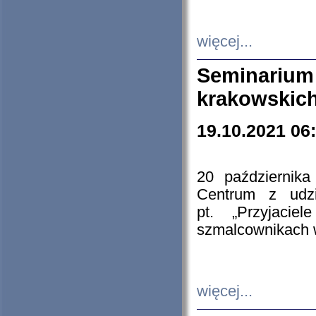
więcej...
Seminarium
krakowskich
19.10.2021 06
20 październik
Centrum z udzia
pt. „Przyjacie
szmalcownikach
więcej...