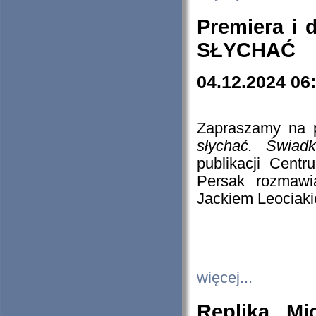
Premiera i
SŁYCHAĆ
04.12.2024 06
Zapraszamy na p
słychać. Świad
publikacji Cen
Persak rozmawi
Jackiem Leociaki
więcej...
Replika Mi