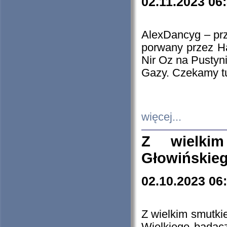
02.11.2023 06
AlexDancyg – przy
porwany przez H
Nir Oz na Pustyn
Gazy. Czekamy tu
więcej...
Z wielki
Głowińskie
02.10.2023 06
Z wielkim smutki