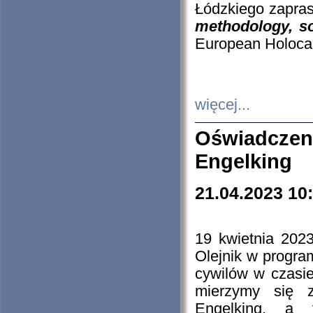
Łódzkiego zapras
methodology, so
European Holocau
więcej...
Oświadczen
Engelking
21.04.2023 10
19 kwietnia 2023
Olejnik w progra
cywilów w czasie
mierzymy się z
Engelking, a 