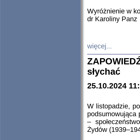
Wyróżnienie w k
dr Karoliny Panz
więcej...
ZAPOWIEDŹ
słychać
25.10.2024 11
W listopadzie, p
podsumowująca p
– społeczeństw
Żydów (1939–194