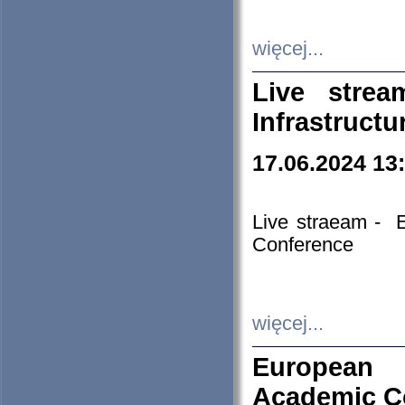
więcej...
Live stre
Infrastruct
17.06.2024 13
Live straeam - 
Conference
więcej...
European H
Academic C