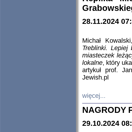
Grabowskieg
28.11.2024 07
Michał Kowalski
Treblinki. Lepie
miasteczek leżąc
lokalne
, który uk
artykuł prof. J
Jewish.pl
więcej...
NAGRODY P
29.10.2024 08