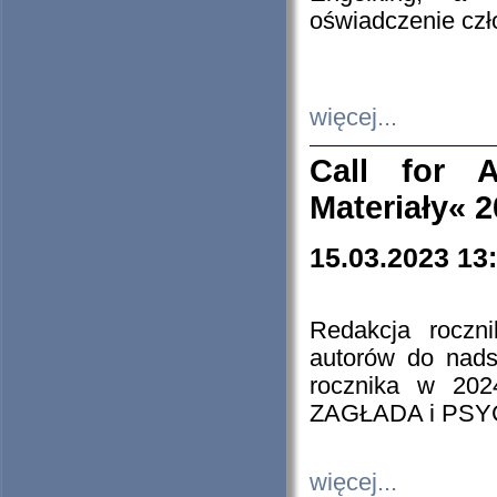
oświadczenie cz
więcej...
Call for A
Materiały« 
15.03.2023 13
Redakcja roczn
autorów do nads
rocznika w 202
ZAGŁADA i PS
więcej...