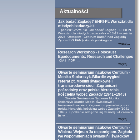
Aktualności
Jak badać Zagładę? EHRI-PL Warsztat dla
młodych badaczy/ek
pobierz CfA w PDF Jak badać Zagładę? EHRI-PL
Warsztat dla młodych badaczy/ek – 13-17 września
2026, Oświęcim Centrum Badań nad Zagładą
Żydów IFiS PAN (członek polskiego w...
więcej...
Research Workshop - Holocaust
Egodocuments: Research and Challenges
CfA in PDF ...
więcej...
Otwarte seminarium naukowe Centrum -
Monika Stolarczyk-Bilardie wygłosi
referat pt. Mobilni świadkowie i
transnarodowe sieci: Zagraniczni
pośrednicy oraz polska hierarchia
kościelna wobec Zagłady (1941–1943)
Otwarte Seminarium Naukowe Monika
Stolarczyk-Bilardie Mobilni świadkowie i
transnarodowe sieci: Zagraniczni pośrednicy oraz
polska hierarchia kościelna wobec Zagłady (1941–
1943) Spotkanie odbędzie się w środę 24 czerwca
br. w ...
więcej...
Otwarte seminarium naukowe Centrum -
Wioletta Wejman Ja to pamiętam. Zagłada
we wspomnieniach świadkiń i świadków