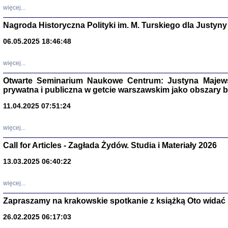
DALEJ JEST NOC. Los
więcej...
red. i wstę
Nagroda Historyczna Polityki im. M. Turskiego dla Justyny
06.05.2025 18:46:48
ŻADNA BLA
więcej...
Wspomnieni
Stanisław A
Otwarte Seminarium Naukowe Centrum: Justyna Majewsk
Warszawa 
prywatna i publiczna w getcie warszawskim jako obszary
11.04.2025 07:51:24
więcej...
Call for Articles - Zagłada Żydów. Studia i Materiały 2026
13.03.2025 06:40:22
więcej...
Zapraszamy na krakowskie spotkanie z książką Oto widać i
TYLEŚMY JU
Dziennik pi
26.02.2025 06:17:03
Clara Kram