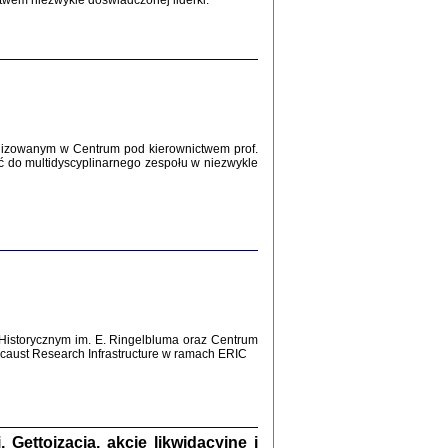
twem niezwykle doświadczonej liderki.
Zagłada Żydów.
Studia i Materiały
nr 12, R. 2016
Warszawa 2016
lizowanym w Centrum pod kierownictwem prof.
ć do multidyscyplinarnego zespołu w niezwykle
AŻ MAMY WSPANIAŁE ...
dzienniki Żydów z okolic Mińska
iego
tępem opatrzyła Barbara Engelking
2016
Historycznym im. E. Ringelbluma oraz Centrum
aust Research Infrastructure w ramach ERIC
T POSIADAĆ DOM POD ZIEMIĄ ...
ch z Zagłady w okolicach Dąbrowy
Tarnowskiej
oprac. i wstęp Jan Grabowski
Warszawa 2016
ettoizacja, akcje likwidacyjne i