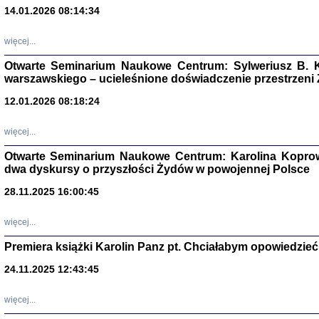
14.01.2026 08:14:34
Aryjs
więcej...
Sewek O
Otwarte Seminarium Naukowe Centrum: Sylweriusz B. K
warszawskiego – ucieleśnione doświadczenie przestrzeni
12.01.2026 08:18:24
więcej...
PISZĄC
Otwarte Seminarium Naukowe Centrum: Karolina Koprow
'z Dzie
dwa dyskursy o przyszłości Żydów w powojennej Polsce
Józef Zelkowicz, tłum.
28.11.2025 16:00:45
więcej...
Premiera książki Karolin Panz pt. Chciałabym opowiedzieć 
CZYTAJĄC GAZ
Dziennik pisa
24.11.2025 12:43:45
Jakub Hochbe
Warszawa 201
więcej...