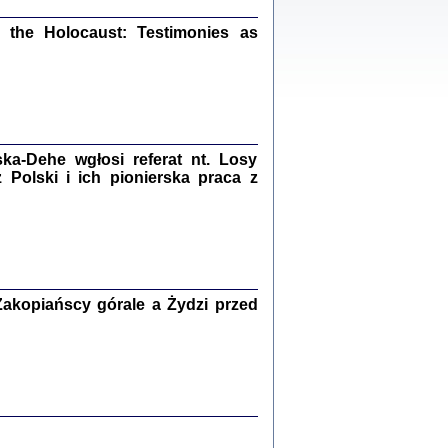
ów.
iały
the Holocaust: Testimonies as
1
21
a-Dehe wgłosi referat nt. Losy
NIESIE NAM KOLEJNA GODZINA ...
Polski i ich pionierska praca z
isany w ukryciu w latach 1943-1944
ara Engelking, tłum. z jidysz Monika
Polit
Warszawa 2020
akopiańscy górale a Żydzi przed
ów.
iały
0
20