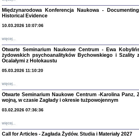
Zagłada Żyd
Studia i Mater
Międzynarodowa Konferencja Naukowa - Documenting 
nr 17, R. 202
Warszawa 20
Historical Evidence
10.03.2026 10:07:06
więcej...
Otwarte Seminarium Naukowe Centrum - Ewa Kobylińsk
NIE WIEMY CO PRZY
żydowskich psychoanalityków Bychowskiego i Szality z 
Dziennik p
Moszek Baum, oprac. Barb
Ocalałymi z Holokaustu
05.03.2026 11:10:20
więcej...
Otwarte Seminarium Naukowe Centrum -Karolina Panz, Z
wojną, w czasie Zagłady i okresie tużpowojennym
Zagłada Żyd
Studia i Mater
03.02.2026 07:36:36
nr 16, R. 202
Warszawa 20
więcej...
Call for Articles - Zagłada Żydów. Studia i Materiały 2027