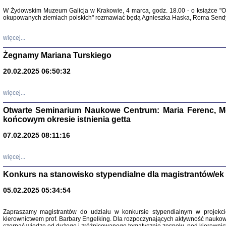
Warszawa 
W Żydowskim Muzeum Galicja w Krakowie, 4 marca, godz. 18.00 - o książce "Ot
okupowanych ziemiach polskich" rozmawiać będą Agnieszka Haska, Roma Sendyk
więcej...
Żegnamy Mariana Turskiego
20.02.2025 06:50:32
Zapisk
Tadeusz Obremski, opra
więcej...
Otwarte Seminarium Naukowe Centrum: Maria Ferenc, Mor
końcowym okresie istnienia getta
07.02.2025 08:11:16
więcej...
PO WOJNIE
Pisma Kopla
Konkurs na stanowisko stypendialne dla magistrantów/ek
Warszawie
oprac. i wst
05.02.2025 05:34:54
Warszawa 
Zapraszamy magistrantów do udziału w konkursie stypendialnym w proje
kierownictwem prof. Barbary Engelking. Dla rozpoczynających aktywność nauko