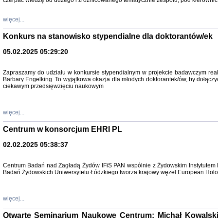
czerpać wiedzę od dużego i zróżnicowanego tematycznie zespołu, pod kierownic
więcej...
Konkurs na stanowisko stypendialne dla doktorantów/ek
05.02.2025 05:29:20
Zapraszamy do udziału w konkursie stypendialnym w projekcie badawczym rea
Barbary Engelking. To wyjątkowa okazja dla młodych doktorantek/ów, by dołączy
ciekawym przedsięwzięciu naukowym
SNY CHOCI
Okupacyjne 
Mazowieck
oprac. i ws
więcej...
Warszawa 
Centrum w konsorcjum EHRI PL
02.02.2025 05:38:37
Centrum Badań nad Zagładą Żydów IFiS PAN wspólnie z Żydowskim Instytutem 
Badań Żydowskich Uniwersytetu Łódzkiego tworza krajowy węzeł European Holoc
SZCZĘŚCIE JES
Losy kobiet ocalały
więcej...
Otwarte Seminarium Naukowe Centrum: Michał Kowalski, G