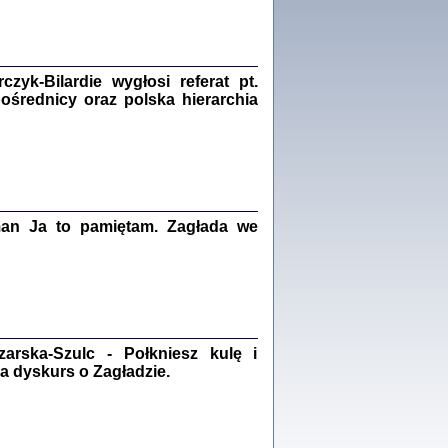
Zagłada Żydów.
Studia i Materiały
nr 18, R. 2022
Warszawa 2022
yk-Bilardie wygłosi referat pt.
pośrednicy oraz polska hierarchia
 iluzję, że żyjemy …
iętniki z Galicji Wschodniej
iszewa), Urman Jerzy Feliks, Strassler Szymon,
ndra Bańkowska
man Ja to pamiętam. Zagłada we
2
PAMIĘTNIK
Kalman Rotgeber
dra Bańkowska, wstęp Jacek Leociak
Warszawa 2021
rska-Szulc - Połkniesz kulę i
a dyskurs o Zagładzie.