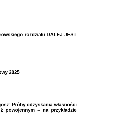
Zagłada Żydów.
Studia i Materiały
nr 15, R. 2019
Warszawa 2019
rowskiego rozdziału DALEJ JEST
owy 2025
ów.
iały
8
18
osz: Próby odzyskania własności
uż powojennym – na przykładzie