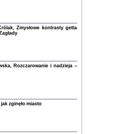
kiego Żyda wspomnienia, łzy i myśli
Zapiski z okupacyjnej Warszawy
konowski, oprac. Marta Janczewska
rólak, Zmysłowe kontrasty getta
Warszawa 2020
 Zagłady
Y TE SŁOWA JEST PRACOWNIKIEM
ska, Rozczarowanie i nadzieja –
GETTOWEJ INSTYTUCJI ...
nnika' i inne pisma z łódzkiego getta
 z jidysz, oprac. i wstęp. Monika Polit
Warszawa 2019
jak zginęło miasto
ETĘ NIEMIECKĄ ...
ny w ukryciu w Warszawie w latach 1943-1944
rg
,
oprac. i wstępem opatrzyła
Barbara Engelking
9