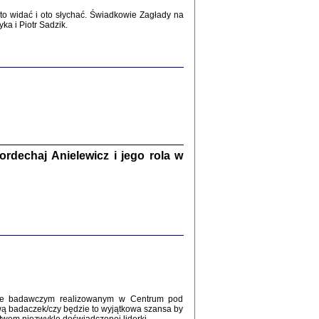
2017
o widać i oto słychać. Świadkowie Zagłady na
a i Piotr Sadzik.
WŚRÓD ZATRUTYCH NOŻY ...
i z getta i okupowanej Warszawy
c. i wstępem opatrzyła Agnieszka
Haska
Warszawa 2017
dechaj Anielewicz i jego rola w
, Z POMOCĄ BOŻĄ, JUŻ NIEBAWEM ...
 i Mirki Piżyców o życiu w getcie i okupowanej
ępem opatrzyła Barbara Engelking i Havi Dreifuss
2017
kcie badawczym realizowanym w Centrum pod
wą badaczek/czy będzie to wyjątkowa szansa by