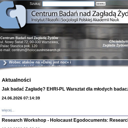
Szukaj:
Chciałabym 
Centrum Badań nad Zagładą Żydów
Zagłada Żydow
ul. Nowy Świat 72, 00-330 Warszawa;
Palac Staszica pok. 120
e-mail: centrum@holocaustresearch.pl
Wobec ataków na »Dalej jest noc« i
wiarygodność naukową Centrum
Żydzi w walc
Aktualności
Germany 193
Natalia Aleksiun, 
Jak badać Zagładę? EHRI-PL Warsztat dla młodych badac
Deborah Dash Moor
Turski, Laurence 
(Arkadij Zelcer)
24.06.2026 07:14:39
red. Krzysztof Pe
Warszawa 20
więcej...
Research Workshop - Holocaust Egodocuments: Researc