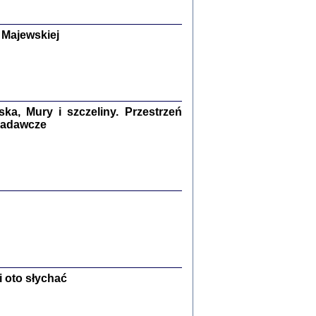
y Żydów w wybranych powiatach
okupowanej Polski
p Barbara Engelking, Jan Grabowski
 Majewskiej
Warszawa 2018
GA, ŻADNE KŁAMSTWO ...
a z warszawskiego getta
dler
,
oprac. i wstępem opatrzyła
Marta Janczewska
a, Mury i szczeliny. Przestrzeń
2018
 badawcze
Zagłada Żydów.
Studia i Materiały
nr 13, R. 2017
Warszawa 2017
 oto słychać
Ż PRZESZLI ...
sany w bunkrze (Żółkiew 1942-1944)
er
,
oprac. i wstępem opatrzyła Anna Wylegała