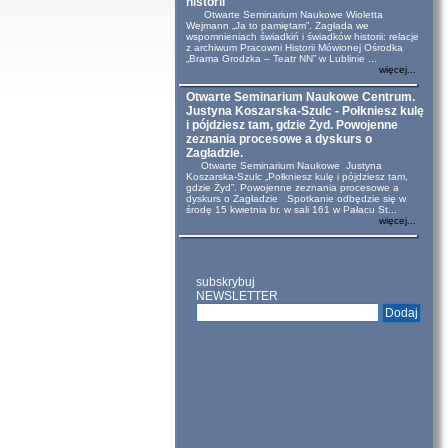
historii
Otwarte Seminarium Naukowe Wioletta
Wejmann „Ja to pamiętam”. Zagłada we
wspomnieniach świadkiń i świadków historii: relacje
z archiwum Pracowni Historii Mówionej Ośrodka
„Brama Grodzka – Teatr NN” w Lublinie ...
więcej...
Otwarte Seminarium Naukowe Centrum.
Justyna Koszarska-Szulc - Połkniesz kulę
i pójdziesz tam, gdzie Żyd. Powojenne
zeznania procesowe a dyskurs o
Zagładzie.
Otwarte Seminarium Naukowe Justyna
Koszarska-Szulc „Połkniesz kulę i pójdziesz tam,
gdzie Żyd”. Powojenne zeznania procesowe a
dyskurs o Zagładzie Spotkanie odbędzie się w
środę 15 kwietnia br. w sali 161 w Pałacu St...
więcej...
subskrybuj
NEWSLETTER