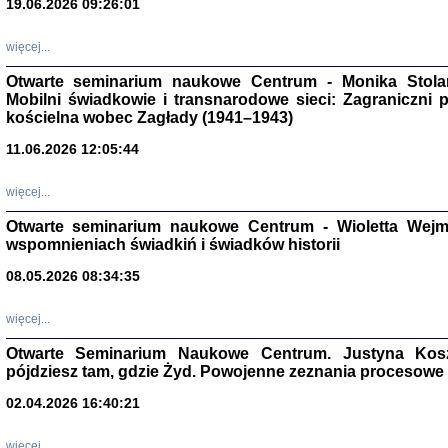
19.06.2026 09:26:01
więcej...
Otwarte seminarium naukowe Centrum - Monika Stolarcz
Mobilni świadkowie i transnarodowe sieci: Zagraniczni 
kościelna wobec Zagłady (1941–1943)
11.06.2026 12:05:44
Znowu mieliśmy
Dzienniki i pam
Binder Elza (El
więcej...
Wagner Rózia
oprac. Aleksa
Otwarte seminarium naukowe Centrum - Wioletta Wej
Warszawa 202
wspomnieniach świadkiń i świadków historii
08.05.2026 08:34:35
więcej...
oprac. Aleksan
Otwarte Seminarium Naukowe Centrum. Justyna Kosza
pójdziesz tam, gdzie Żyd. Powojenne zeznania procesowe 
02.04.2026 16:40:21
więcej...