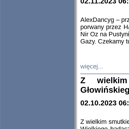
02.11.2023 06
AlexDancyg – przy
porwany przez H
Nir Oz na Pustyn
Gazy. Czekamy tu
więcej...
Z wielki
Głowińskie
02.10.2023 06
Z wielkim smutki