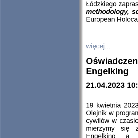
Łódzkiego zapras
methodology, so
European Holocau
więcej...
Oświadczen
Engelking
21.04.2023 10
19 kwietnia 2023
Olejnik w progra
cywilów w czasie
mierzymy się z
Engelking, a 