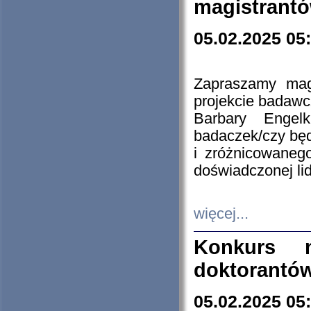
magistrantó
05.02.2025 05
Zapraszamy mag
projekcie badaw
Barbary Engel
badaczek/czy będ
i zróżnicowaneg
doświadczonej lid
więcej...
Konkurs n
doktorantó
05.02.2025 05