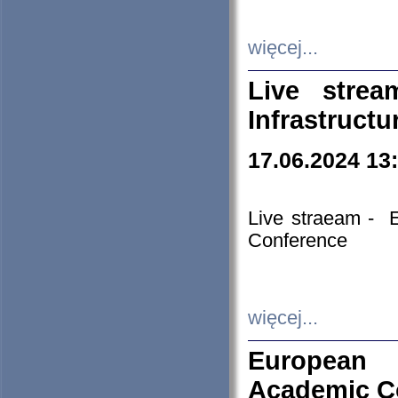
więcej...
Live stre
Infrastruct
17.06.2024 13
Live straeam - 
Conference
więcej...
European H
Academic C