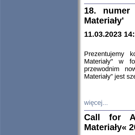
18. numer 
Materiały'
11.03.2023 14
Prezentujemy k
Materiały" w 
przewodnim now
Materiały” jest s
więcej...
Call for A
Materiały« 