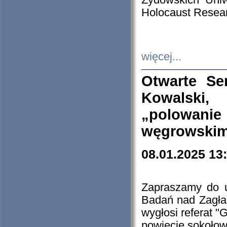
Żydowskich Uniw
Holocaust Resear
więcej...
Otwarte Se
Kowalski, 
„polowanie
węgrowskim.
08.01.2025 13
Zapraszamy do 
Badań nad Zagła
wygłosi referat "
powiecie sokołow