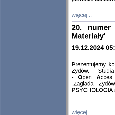
więcej...
20. numer 
Materiały'
19.12.2024 05
Prezentujemy kol
Żydów. Stud
-
O
pen
A
cces
„Zagłada Żydów
PSYCHOLOGIA 
więcej...