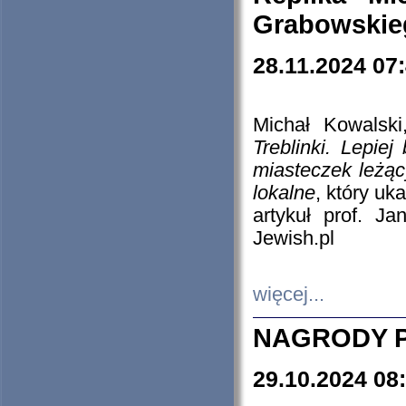
Grabowskieg
28.11.2024 07
Michał Kowalski
Treblinki. Lepie
miasteczek leżąc
lokalne
, który uk
artykuł prof. J
Jewish.pl
więcej...
NAGRODY P
29.10.2024 08