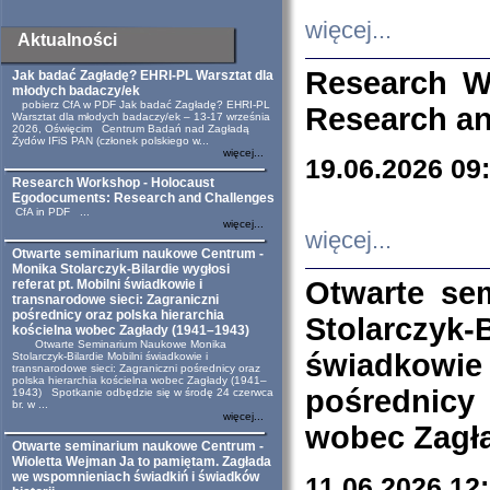
więcej...
Aktualności
Research W
Jak badać Zagładę? EHRI-PL Warsztat dla
młodych badaczy/ek
pobierz CfA w PDF Jak badać Zagładę? EHRI-PL
Research an
Warsztat dla młodych badaczy/ek – 13-17 września
2026, Oświęcim Centrum Badań nad Zagładą
Żydów IFiS PAN (członek polskiego w...
więcej...
19.06.2026 09
Research Workshop - Holocaust
Egodocuments: Research and Challenges
CfA in PDF ...
więcej...
więcej...
Otwarte seminarium naukowe Centrum -
Monika Stolarczyk-Bilardie wygłosi
Otwarte se
referat pt. Mobilni świadkowie i
transnarodowe sieci: Zagraniczni
pośrednicy oraz polska hierarchia
Stolarczyk-
kościelna wobec Zagłady (1941–1943)
Otwarte Seminarium Naukowe Monika
świadkowie
Stolarczyk-Bilardie Mobilni świadkowie i
transnarodowe sieci: Zagraniczni pośrednicy oraz
polska hierarchia kościelna wobec Zagłady (1941–
pośrednicy
1943) Spotkanie odbędzie się w środę 24 czerwca
br. w ...
więcej...
wobec Zagła
Otwarte seminarium naukowe Centrum -
Wioletta Wejman Ja to pamiętam. Zagłada
we wspomnieniach świadkiń i świadków
11.06.2026 12