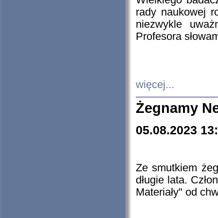
Wielkiego badacz
rady naukowej ro
niezwykle uważn
Profesora słowam
więcej...
Żegnamy Ne
05.08.2023 13
Ze smutkiem żeg
długie lata. Czł
Materiały" od chw