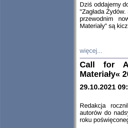
Dziś oddajemy 
"Zagłada Żydów. 
przewodnim now
Materiały” są kic
więcej...
Call for A
Materiały« 
29.10.2021 09
Redakcja roczn
autorów do nads
roku poświęcone