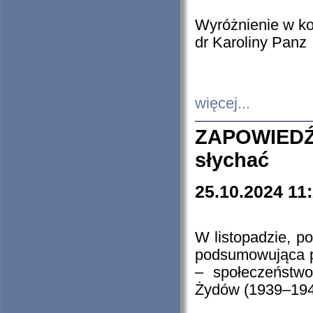
Wyróżnienie w k
dr Karoliny Panz
więcej...
ZAPOWIEDŹ
słychać
25.10.2024 11
W listopadzie, p
podsumowująca p
– społeczeństw
Żydów (1939–194