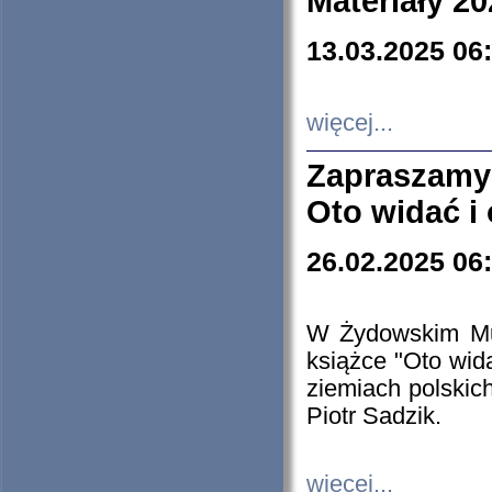
Materiały 20
13.03.2025 06
więcej...
Zapraszamy
Oto widać i
26.02.2025 06
W Żydowskim Muz
książce "Oto wid
ziemiach polski
Piotr Sadzik.
więcej...