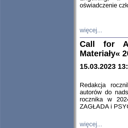
oświadczenie cz
więcej...
Call for A
Materiały« 
15.03.2023 13
Redakcja roczn
autorów do nads
rocznika w 202
ZAGŁADA i PS
więcej...