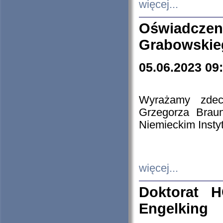
więcej...
Oświadczen
Grabowskie
05.06.2023 09
Wyrażamy zdecy
Grzegorza Brau
Niemieckim Insty
więcej...
Doktorat H
Engelking