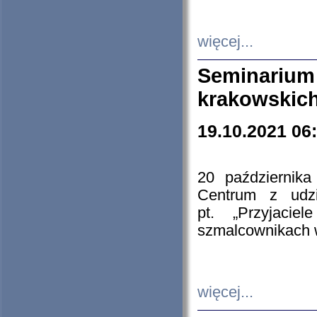
więcej...
Seminarium
krakowskich
19.10.2021 06
20 październik
Centrum z udzia
pt. „Przyjacie
szmalcownikach
więcej...