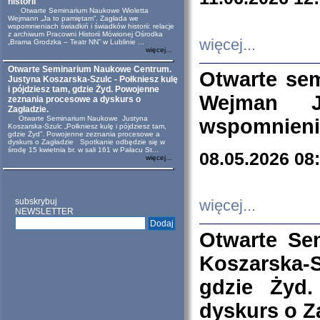
historii
Otwarte Seminarium Naukowe Wioletta
Wejmann „Ja to pamiętam”. Zagłada we
wspomnieniach świadkiń i świadków historii: relacje
z archiwum Pracowni Historii Mówionej Ośrodka
więcej...
„Brama Grodzka – Teatr NN” w Lublinie ...
więcej...
Otwarte Seminarium Naukowe Centrum.
Otwarte se
Justyna Koszarska-Szulc - Połkniesz kulę
i pójdziesz tam, gdzie Żyd. Powojenne
Wejman 
zeznania procesowe a dyskurs o
Zagładzie.
Otwarte Seminarium Naukowe Justyna
wspomnienia
Koszarska-Szulc „Połkniesz kulę i pójdziesz tam,
gdzie Żyd”. Powojenne zeznania procesowe a
dyskurs o Zagładzie Spotkanie odbędzie się w
środę 15 kwietnia br. w sali 161 w Pałacu St...
08.05.2026 08
więcej...
subskrybuj
więcej...
NEWSLETTER
Otwarte Se
Koszarska-S
gdzie Żyd
dyskurs o Z