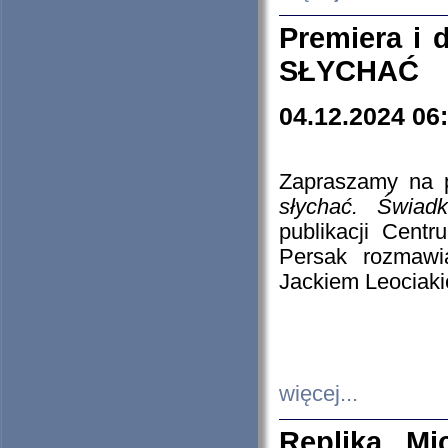
Premiera i
SŁYCHAĆ
04.12.2024 06
Zapraszamy na p
słychać. Świad
publikacji Cen
Persak rozmawi
Jackiem Leociaki
więcej...
Replika Mi