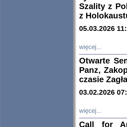
Szality z Po
z Holokaust
05.03.2026 11
więcej...
Otwarte Se
Panz, Zakop
czasie Zagł
03.02.2026 07
więcej...
Call for A