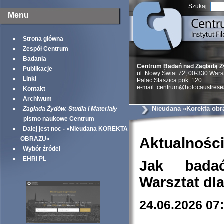
Szukaj:
Menu
Strona główna
Zespół Centrum
Badania
Centrum Badań nad Zagładą 
Publikacje
ul. Nowy Świat 72, 00-330 War
Linki
Palac Staszica pok. 120
e-mail: centrum@holocaustrese
Kontakt
Archiwum
Nieudana »Korekta obr
Zagłada Żydów. Studia i Materiały
pismo naukowe Centrum
Dalej jest noc - »Nieudana KOREKTA
Aktualnośc
OBRAZU«
Wybór źródeł
EHRI PL
Jak bada
Warsztat dl
24.06.2026 07