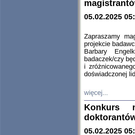
magistrantó
05.02.2025 05
Zapraszamy mag
projekcie badaw
Barbary Engel
badaczek/czy będ
i zróżnicowaneg
doświadczonej lid
więcej...
Konkurs n
doktorantó
05.02.2025 05