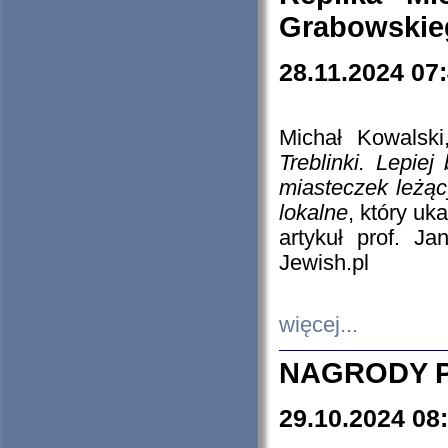
Grabowskieg
28.11.2024 07
Michał Kowalski
Treblinki. Lepie
miasteczek leżąc
lokalne
, który uk
artykuł prof. J
Jewish.pl
więcej...
NAGRODY P
29.10.2024 08