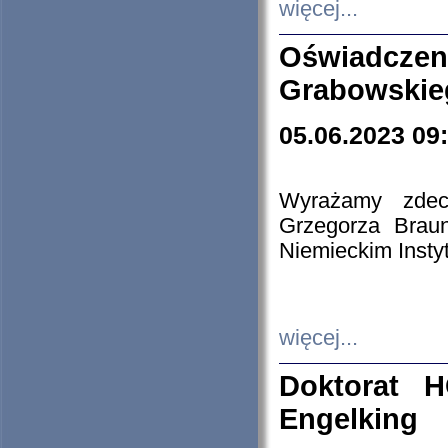
więcej...
Oświadczen
Grabowskie
05.06.2023 09
Wyrażamy zdecy
Grzegorza Brau
Niemieckim Insty
więcej...
Doktorat H
Engelking