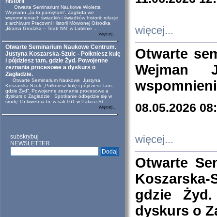
historii
Otwarte Seminarium Naukowe Wioletta
Wejmann „Ja to pamiętam”. Zagłada we
wspomnieniach świadkiń i świadków historii: relacje
z archiwum Pracowni Historii Mówionej Ośrodka
więcej...
„Brama Grodzka – Teatr NN” w Lublinie ...
więcej...
Otwarte Seminarium Naukowe Centrum.
Otwarte se
Justyna Koszarska-Szulc - Połkniesz kulę
i pójdziesz tam, gdzie Żyd. Powojenne
Wejman 
zeznania procesowe a dyskurs o
Zagładzie.
Otwarte Seminarium Naukowe Justyna
wspomnienia
Koszarska-Szulc „Połkniesz kulę i pójdziesz tam,
gdzie Żyd”. Powojenne zeznania procesowe a
dyskurs o Zagładzie Spotkanie odbędzie się w
środę 15 kwietnia br. w sali 161 w Pałacu St...
08.05.2026 08
więcej...
subskrybuj
więcej...
NEWSLETTER
Otwarte Se
Koszarska-S
gdzie Żyd
dyskurs o Z