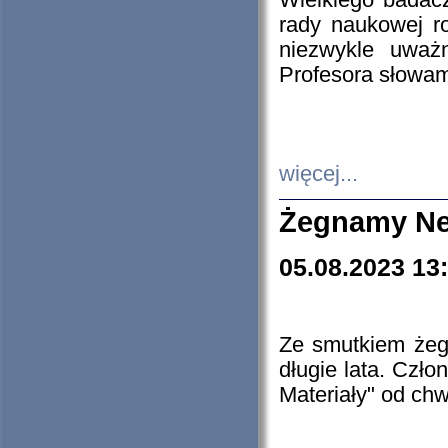
Wielkiego badacz
rady naukowej ro
niezwykle uważn
Profesora słowam
więcej...
Żegnamy Ne
05.08.2023 13
Ze smutkiem żeg
długie lata. Czł
Materiały" od chw