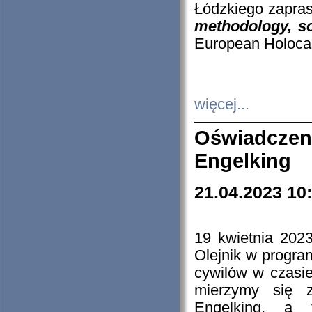
Łódzkiego zapras
methodology, so
European Holocau
więcej...
Oświadczen
Engelking
21.04.2023 10
19 kwietnia 2023
Olejnik w progra
cywilów w czasie
mierzymy się z
Engelking, a 