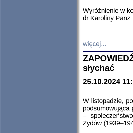
Wyróżnienie w k
dr Karoliny Panz
więcej...
ZAPOWIEDŹ
słychać
25.10.2024 11
W listopadzie, p
podsumowująca p
– społeczeństw
Żydów (1939–194