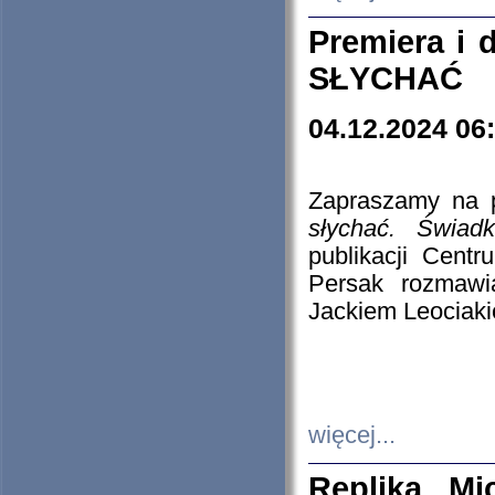
Premiera i
SŁYCHAĆ
04.12.2024 06
Zapraszamy na p
słychać. Świad
publikacji Cen
Persak rozmawi
Jackiem Leociaki
więcej...
Replika Mi