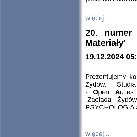
więcej...
20. numer 
Materiały'
19.12.2024 05
Prezentujemy kol
Żydów. Stud
-
O
pen
A
cces
„Zagłada Żydów
PSYCHOLOGIA 
więcej...