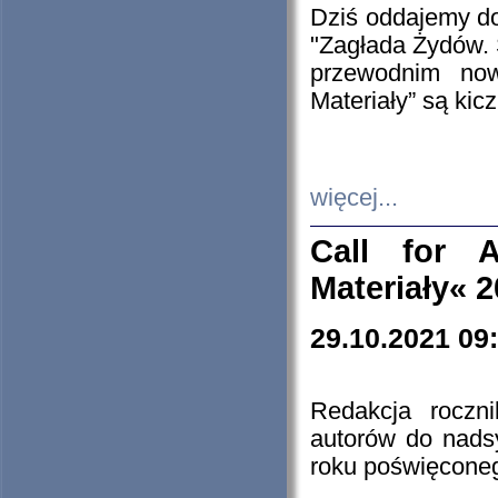
Dziś oddajemy 
"Zagłada Żydów. 
przewodnim now
Materiały” są kic
więcej...
Call for A
Materiały« 
29.10.2021 09
Redakcja roczn
autorów do nads
roku poświęcone