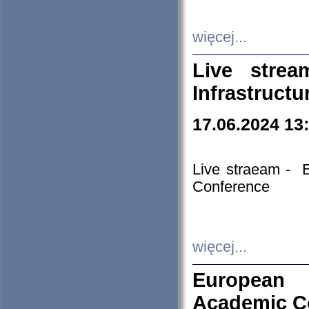
więcej...
Live stre
Infrastruct
17.06.2024 13
Live straeam - 
Conference
więcej...
European H
Academic C