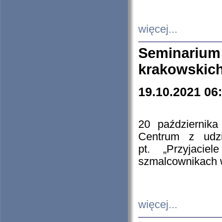
więcej...
Seminarium
krakowskich
19.10.2021 06
20 październik
Centrum z udzia
pt. „Przyjacie
szmalcownikach
więcej...