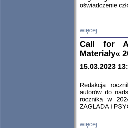
oświadczenie cz
więcej...
Call for A
Materiały« 
15.03.2023 13
Redakcja roczn
autorów do nads
rocznika w 202
ZAGŁADA i PS
więcej...