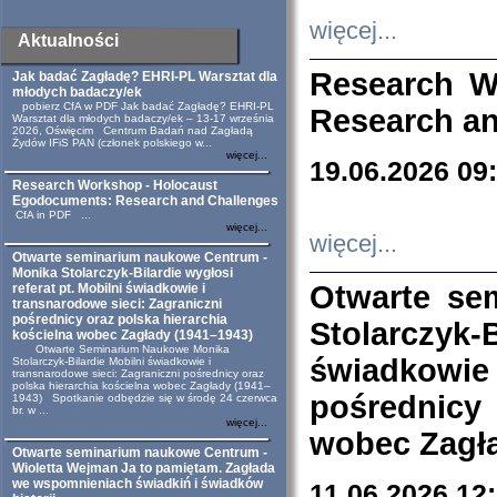
więcej...
Aktualności
Research W
Jak badać Zagładę? EHRI-PL Warsztat dla
młodych badaczy/ek
pobierz CfA w PDF Jak badać Zagładę? EHRI-PL
Research an
Warsztat dla młodych badaczy/ek – 13-17 września
2026, Oświęcim Centrum Badań nad Zagładą
Żydów IFiS PAN (członek polskiego w...
więcej...
19.06.2026 09
Research Workshop - Holocaust
Egodocuments: Research and Challenges
CfA in PDF ...
więcej...
więcej...
Otwarte seminarium naukowe Centrum -
Monika Stolarczyk-Bilardie wygłosi
Otwarte se
referat pt. Mobilni świadkowie i
transnarodowe sieci: Zagraniczni
pośrednicy oraz polska hierarchia
Stolarczyk-
kościelna wobec Zagłady (1941–1943)
Otwarte Seminarium Naukowe Monika
świadkowie
Stolarczyk-Bilardie Mobilni świadkowie i
transnarodowe sieci: Zagraniczni pośrednicy oraz
polska hierarchia kościelna wobec Zagłady (1941–
pośrednicy
1943) Spotkanie odbędzie się w środę 24 czerwca
br. w ...
więcej...
wobec Zagła
Otwarte seminarium naukowe Centrum -
Wioletta Wejman Ja to pamiętam. Zagłada
we wspomnieniach świadkiń i świadków
11.06.2026 12