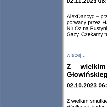
02.11.2023 06
AlexDancyg – przy
porwany przez H
Nir Oz na Pustyn
Gazy. Czekamy tu
więcej...
Z wielki
Głowińskie
02.10.2023 06
Z wielkim smutki