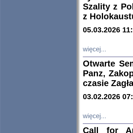
Szality z Po
z Holokaust
05.03.2026 11
więcej...
Otwarte Se
Panz, Zakop
czasie Zagł
03.02.2026 07
więcej...
Call for A