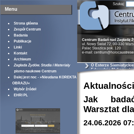
Szukaj:
Menu
Strona główna
Zespół Centrum
Badania
Centrum Badań nad Zagładą 
Publikacje
ul. Nowy Świat 72, 00-330 War
Linki
Palac Staszica pok. 120
e-mail: centrum@holocaustrese
Kontakt
Archiwum
O Esterze Siemiatyckiej
Zagłada Żydów. Studia i Materiały
Edwardzie Malinowski
pismo naukowe Centrum
sądowych
Dalej jest noc - »Nieudana KOREKTA
Aktualnośc
OBRAZU«
Wybór źródeł
EHRI PL
Jak bada
Warsztat dl
24.06.2026 07