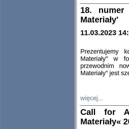
18. numer 
Materiały'
11.03.2023 14
Prezentujemy k
Materiały" w 
przewodnim now
Materiały” jest s
więcej...
Call for A
Materiały« 