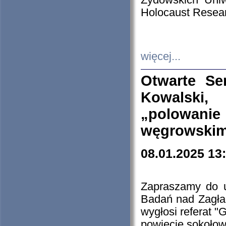
Żydowskich Uniw
Holocaust Resear
więcej...
Otwarte Se
Kowalski, 
„polowanie
węgrowskim.
08.01.2025 13
Zapraszamy do 
Badań nad Zagła
wygłosi referat "
powiecie sokołow