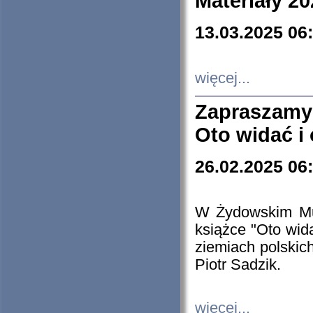
Materiały 20
13.03.2025 06
więcej...
Zapraszamy
Oto widać i
26.02.2025 06
W Żydowskim Muz
książce "Oto wid
ziemiach polski
Piotr Sadzik.
więcej...